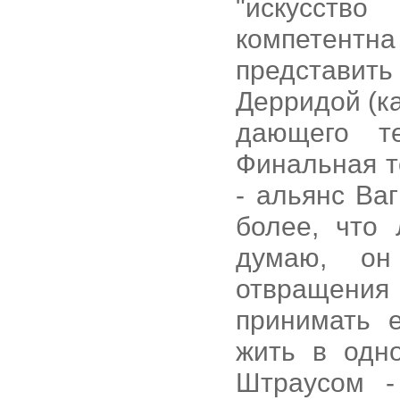
"искусств
компетентн
представит
Дерридой (к
дающего т
Финальная т
- альянс Ва
более, что
думаю, он
отвращения
принимать 
жить в одн
Штраусом -