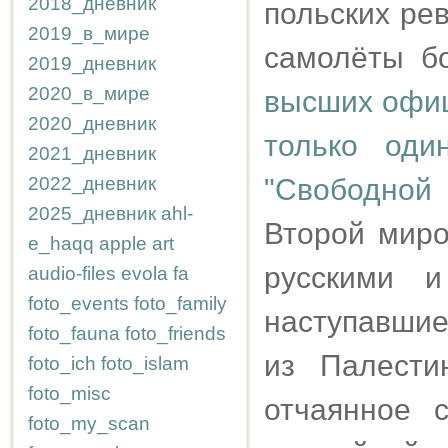
2018_дневник
польских ре
2019_в_мире
самолёты бо
2019_дневник
2020_в_мире
высших офиц
2020_дневник
только оди
2021_дневник
2022_дневник
"Свободной
2025_дневник
ahl-
Второй миро
e_haqq
apple
art
русскими 
audio-files
evola
fa
foto_events
foto_family
наступавшие
foto_fauna
foto_friends
из Палести
foto_ich
foto_islam
foto_misc
отчаянное 
foto_my_scan