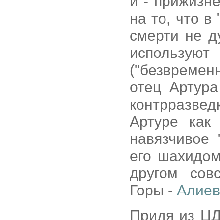
й - прижизн
на то, что в
смерти не д
использу
("безвремен
отец Артура
контрразвед
Артуре как
навязчивое 
его шахидом
другом сов
Горы -
Алиев
Придя из ЦД