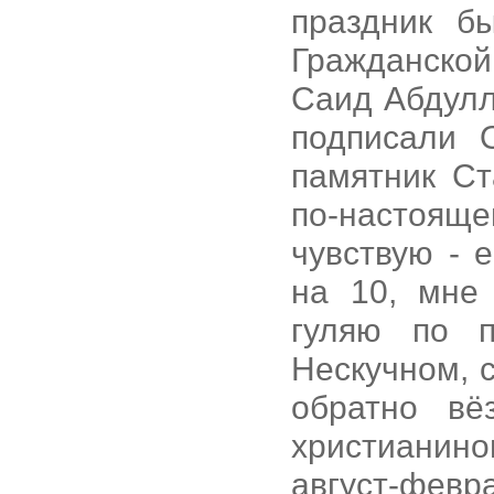
праздник б
Гражданско
Саид Абдулл
подписали 
памятник Ст
по-настоящ
чувствую - 
на 10, мне 
гуляю по п
Нескучном, 
обратно вё
христианино
август-февр