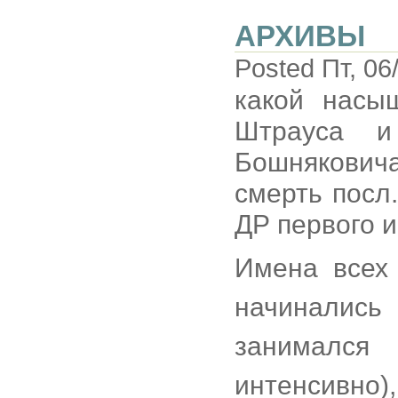
АРХИВЫ
Posted Пт, 06
какой насы
Штрауса и
Бошнякович
смерть посл
ДР первого 
Имена всех 
начинались
занимался
интенсивно),