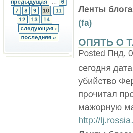
предыдущая
…
6
Ленты блога
7
8
9
10
11
12
13
14
…
(fa)
следующая ›
последняя »
ОПЯТЬ О 
Posted Пнд, 0
сегодня дат
убийство Фер
прочитал пр
мажорную ма
http://lj.ross