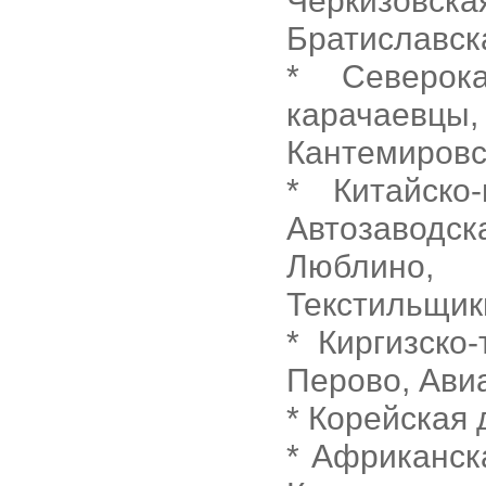
Черкизовс
Братиславск
* Северока
карачаев
Кантемировс
* Китайско
Автозаводс
Люблино, 
Текстильщик
* Киргизско
Перово, Ави
* Корейская
* Африканск