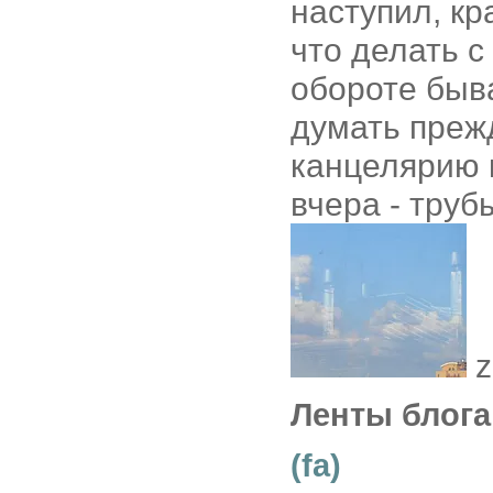
наступил, кр
что делать с
обороте быва
думать прежд
канцелярию к
вчера - труб
z
Ленты блога
(fa)