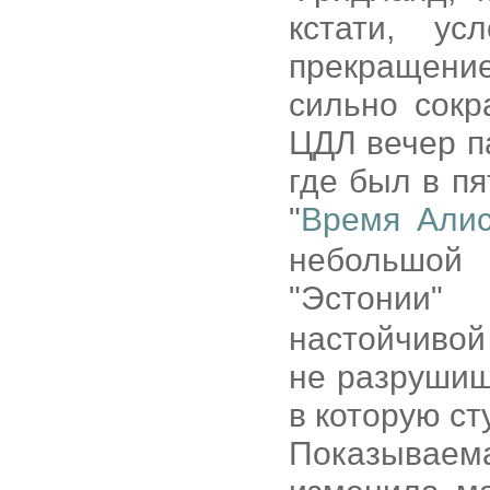
кстати, ус
прекращение
сильно сокр
ЦДЛ вечер п
где был в п
"
Время Али
небольшой
"Эстонии
настойчивой
не разрушиш
в которую ст
Показывае