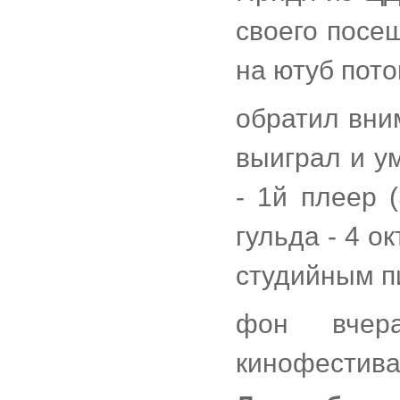
своего посе
на ютуб пото
обратил вни
выиграл и ум
- 1й плеер 
гульда - 4 о
студийным п
фон вчер
кинофестив