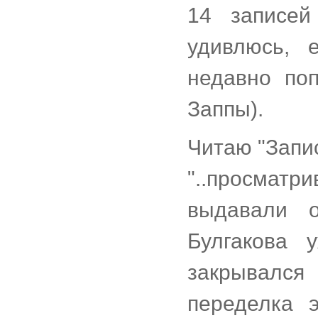
14 записей
удивлюсь, 
недавно по
Заппы).
Читаю "Запис
"..просмат
выдавали 
Булгакова 
закрывался
переделка 