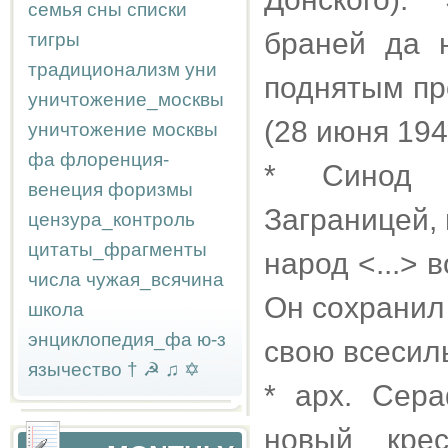
семья
сны
списки
браней да 
тигры
традиционализм
уни
поднятым пр
уничтожение_москвы
(28 июня 194
уничтожение москвы
фа
флоренция-
* Синод Р
венеция
форизмы
Заграницей,
цензура_контроль
цитаты_фрагменты
народ <...> 
числа
чужая_всячина
Он сохранил
школа
энциклопедия_фа
ю-з
свою всесил
язычество
†
☭
♫
✡
* арх. Сера
новый кре