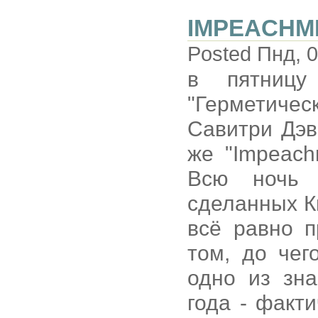
IMPEACHM
Posted Пнд, 0
в пятницу
"Герметичес
Савитри Дэв
же "Impeachm
Всю ночь 
сделанных Кн
всё равно п
том, до че
одно из зн
года - факти