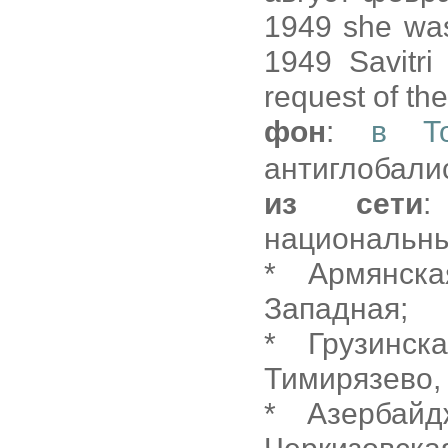
1949 she was
1949 Savitri
request of th
фон
:
в То
антиглобали
из сети
:
национальны
* Армянск
Западная;
* Грузинс
Тимирязево,
* Азербайд