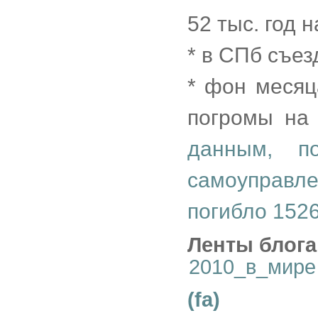
52 тыс. год н
* в СПб съез
* фон месяц
погромы на 
данным, п
самоуправле
погибло 152
Ленты блога
2010_в_мире
(fa)