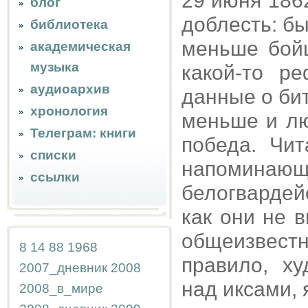
29 июня 186
блог
доблесть: был
библиотека
меньше бойц
академическая
музыка
какой-то р
аудиоархив
данные о би
хронология
меньше и лю
Телеграм: книги
победа. Чи
списки
напомина
ссылки
белогвардейс
как они не 
общеизвест
8
14
88
1968
правило, х
2007_дневник
2008
над иксами, 
2008_в_мире