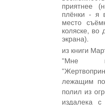
приятнее (
плёнки - я 
место съём
коляске, во
экрана).
из книги Ма
"Мне в
"Жертвопри
лежащим по
полил из ог
издалека с