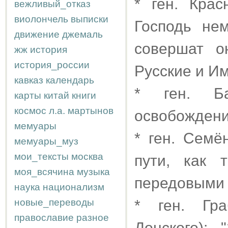
* ген. Кра
вежливый_отказ
виолончель
выписки
Господь не
движение
джемаль
совершат о
жж
история
история_россии
Русские и Им
кавказ
календарь
* ген. Ба
карты
китай
книги
космос
л.а.
мартынов
освобождени
мемуары
* ген. Семё
мемуары_муз
мои_тексты
москва
пути, как 
моя_всячина
музыка
передовыми 
наука
национализм
новые_переводы
* ген. Гра
православие
разное
Донского):