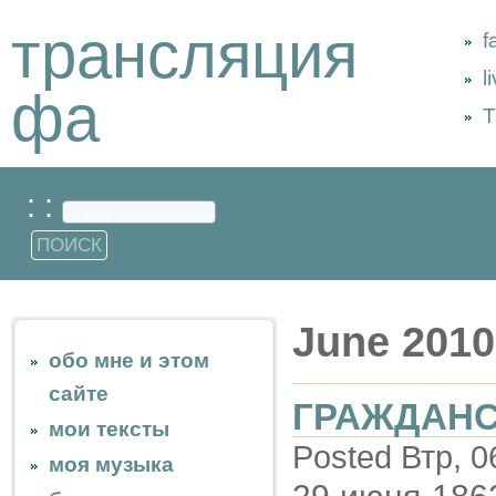
трансляция
f
l
фа
Т
: :
June 2010
обо мне и этом
сайте
ГРАЖДАН
мои тексты
Posted Втр, 0
моя музыка