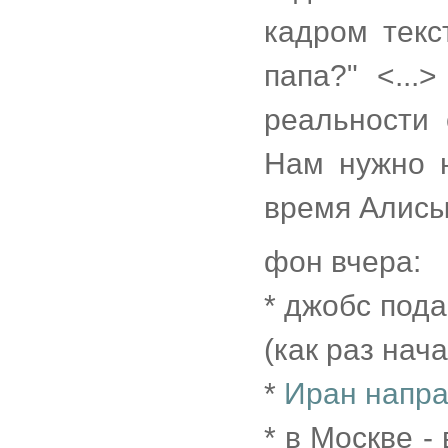
кадром текс
папа?" <...
реальности
Нам нужно н
время Алисы
фон вчера:
* джобс пода
(как раз нач
*
Иран напра
* в Москве -