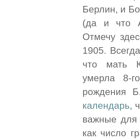
Берлин, и Б
(да и что 
Отмечу здес
1905. Всегд
что мать К
умерла 8-г
рождения Б
календарь
, 
важные для 
как число г