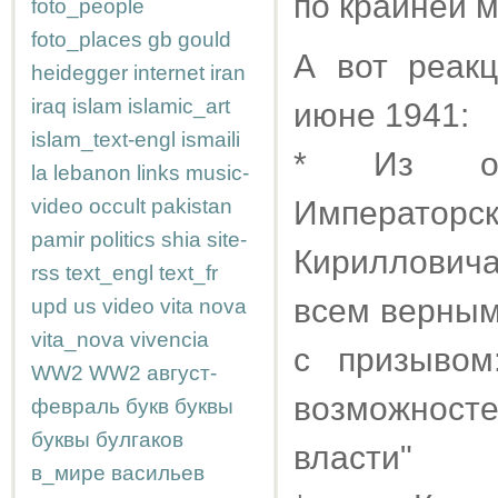
по крайней м
foto_people
foto_places
gb
gould
А вот реакц
heidegger
internet
iran
iraq
islam
islamic_art
июне 1941:
islam_text-engl
ismaili
* Из обр
la
lebanon
links
music-
video
occult
pakistan
Император
pamir
politics
shia
site-
Кирилловича
rss
text_engl
text_fr
всем верны
upd
us
video
vita nova
vita_nova
vivencia
с призывом
WW2
WW2
август-
возможнос
февраль
букв
буквы
буквы
булгаков
власти"
в_мире
васильев