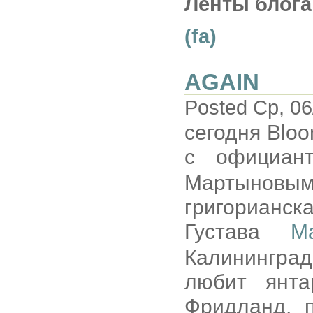
Ленты блога
(fa)
AGAIN
Posted Ср, 06
сегодня Blo
с официан
Мартыновым
григорианс
Густава
М
Калининград
любит янта
Фридланд, 