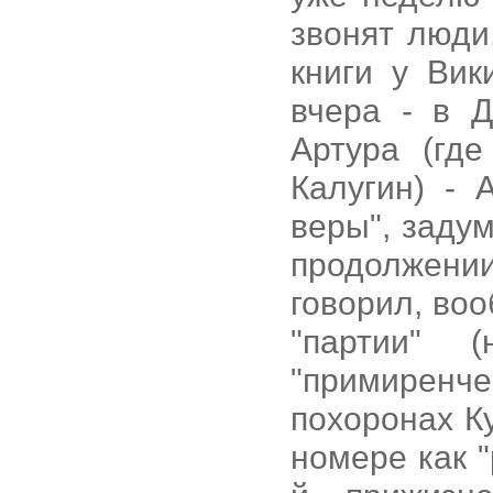
звонят люди
книги у Вик
вчера - в 
Артура (гд
Калугин) - 
веры", заду
продолжен
говорил, во
"партии" 
"примиренче
похоронах К
номере как "