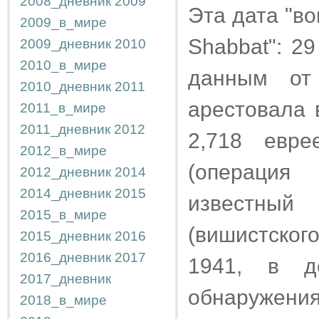
2008_дневник
2009
Эта дата "во
2009_в_мире
Shabbat": 2
2009_дневник
2010
2010_в_мире
данным от
2010_дневник
2011
арестовала 
2011_в_мире
2011_дневник
2012
2,718 евр
2012_в_мире
(операция 
2012_дневник
2014
2014_дневник
2015
известный 
2015_в_мире
(вишистског
2015_дневник
2016
2016_дневник
2017
1941, в д
2017_дневник
обнаружения
2018_в_мире