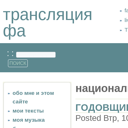
трансляция
f
l
фа
Т
: :
национал
обо мне и этом
сайте
ГОДОВЩИ
мои тексты
Posted Втр, 1
моя музыка