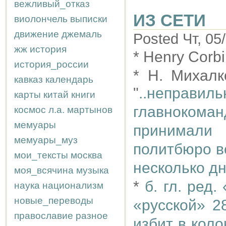
вежливый_отказ
ИЗ СЕТИ
виолончель
выписки
движение
джемаль
Posted Чт, 05
жж
история
* Henry Corbi
история_россии
* Н. Михал
кавказ
календарь
"
..неправил
карты
китай
книги
главноко
космос
л.а.
мартынов
мемуары
принимали
мемуары_муз
политбюро в
мои_тексты
москва
несколько д
моя_всячина
музыка
*
б. гл. ред.
наука
национализм
новые_переводы
«русской» 2
православие
разное
избит в кол