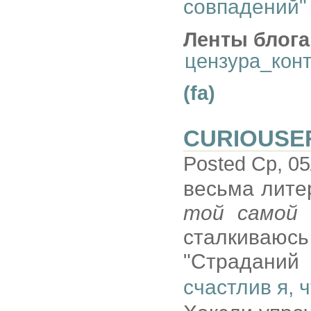
совпадений"
Ленты блога
цензура_кон
(fa)
CURIOUSE
Posted Ср, 05
весьма лите
той самой
А
сталкиваю
"Страданий 
счастлив я, ч