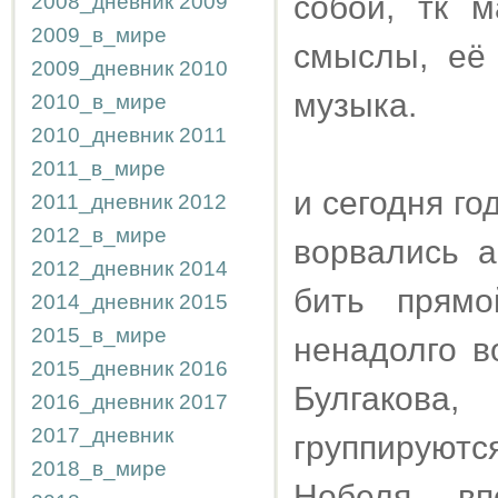
собой, тк 
2008_дневник
2009
2009_в_мире
смыслы, её 
2009_дневник
2010
музыка.
2010_в_мире
2010_дневник
2011
2011_в_мире
и сегодня г
2011_дневник
2012
2012_в_мире
ворвались а
2012_дневник
2014
бить прямо
2014_дневник
2015
2015_в_мире
ненадолго в
2015_дневник
2016
Булгакова,
2016_дневник
2017
2017_дневник
группируютс
2018_в_мире
Нобеля, в