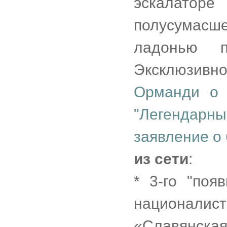
эскалато
полусумасш
ладонью п
Эксклюзи
Орманди о 
"Легендарны
заявление о 
из сети
:
* 3-го "поя
националист
«Славянская