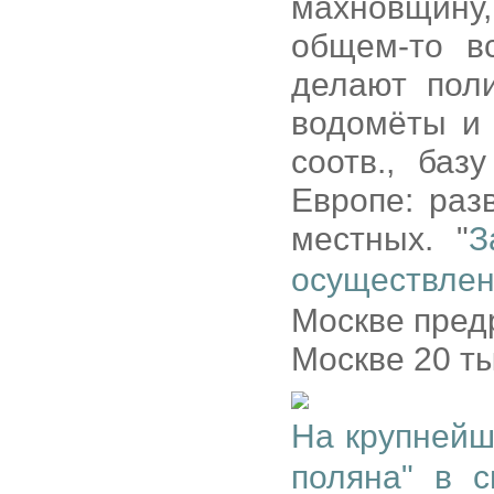
махновщину,
общем-то в
делают поли
водомёты и 
соотв., ба
Европе: раз
местных. "
З
осуществлен
Москве предр
Москве 20 ты
На крупнейш
поляна" в с