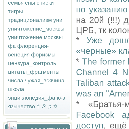
семья
сны
списки
по указанию
тигры
на 20й (!!!
традиционализм
уни
ЦРБ, тк кол
уничтожение_москвы
уничтожение москвы
*
Уже дош
фа
флоренция-
«черные» кл
венеция
форизмы
*
The former h
цензура_контроль
Channel 4 Ne
цитаты_фрагменты
числа
чужая_всячина
Taliban attac
школа
was an "Amer
энциклопедия_фа
ю-з
* «Братья-
язычество
†
☭
♫
✡
Facebook а
доступ
, ещё