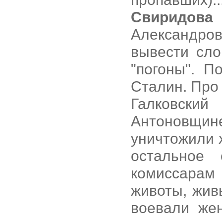
Свиридова
Александров
вывести сло
"погоны". П
Сталин. Про
Галковски
Антоновщи
уничтожили 
остальное 
комиссарам
животы, жив
воевали же