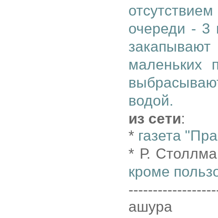
отсутствие
очереди - 3
закапываю
маленьких 
выбрасываю
водой.
из сети
:
*
газета "Пр
* Р. Столлм
кроме польз
------------------
ашура