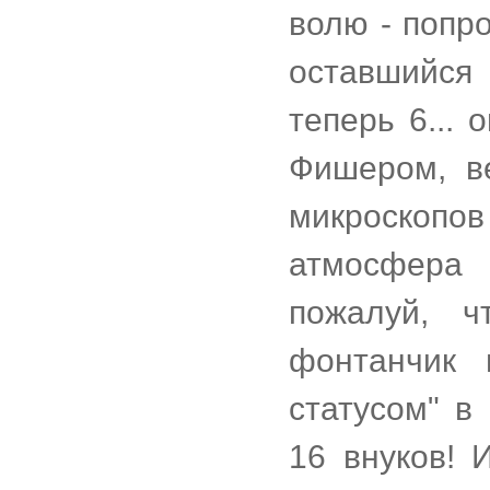
волю - попр
оставшийся 
теперь 6...
Фишером, в
микроскоп
атмосфера 
пожалуй, 
фонтанчик 
статусом" в
16 внуков! 