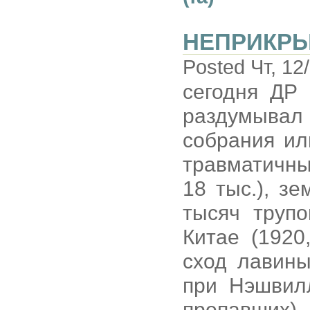
НЕПРИКР
Posted Чт, 12
сегодня ДР 
раздумывал в
собрания ил
травматичны
18 тыс.), з
тысяч трупо
Китае (1920
сход лавины
при Нэшвилл
пропавших).