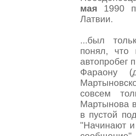
мая
1990 пр
Латвии.
...был тол
понял, что
автопробег п
Фараону (
Мартыновск
совсем тол
Мартынова в
в пустой по
"Начинают и
сообщение"