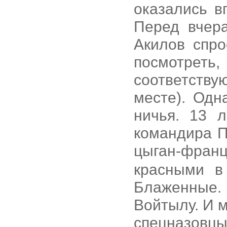
оказались в
Перед вчер
Акилов спро
посмотрет
соответств
месте). Одн
ничья. 13 
командира П
цыган-фран
красными в
Блаженные.
Войтылу. И 
спецназов