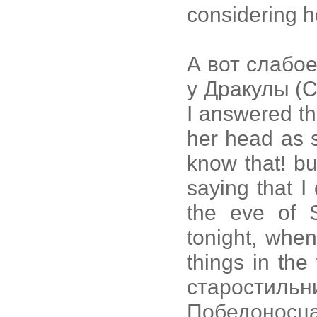
considering h
А вот слабо
у Дракулы (Ст
I answered th
her head as s
know that! b
saying that I
the eve of 
tonight, when 
things in the 
старостиль
Победоносца 