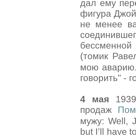
дал ему пер
фигура Джой
не менее ва
соединив
бессменной
(томик Раве
мою аварию.
говорить" - г
4 мая
1939
продаж
Пом
мужу: Well, J
but I’ll have