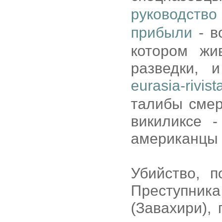
руководство
прибыли
- в
котором жи
разведки, 
eurasia-rivist
талибы смер
викиликсе -
американцы д
Убийство, 
Преступн
(Завахири),