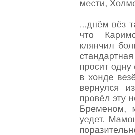
мести, Холм
...днём вёз 
что Карим
клянчил бол
стандартная
просит одну
в хонде вез
вернулся и
провёл эту 
Бременом, 
уедет. Мамо
поразитель