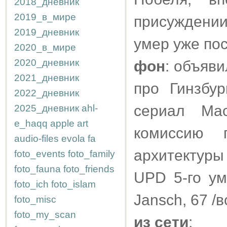
2018_дневник
2019_в_мире
присуждени
2019_дневник
умер уже пос
2020_в_мире
2020_дневник
фон
: объяв
2021_дневник
про Гинзбур
2022_дневник
сериал Мас
2025_дневник
ahl-
e_haqq
apple
art
комиссию 
audio-files
evola
fa
архитектуры 
foto_events
foto_family
foto_fauna
foto_friends
UPD 5-го ум
foto_ich
foto_islam
Jansch, 67 /в
foto_misc
foto_my_scan
из сети
: