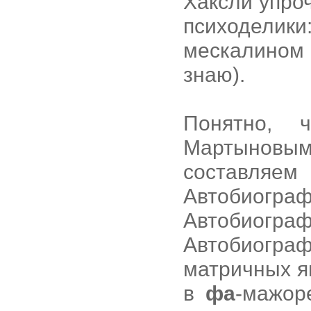
Хаксли упро
психоделик
мескалином
знаю).
Понятно,
Мартыновым
составляем 
Автобиогра
Автобиограф
Автобиогра
матричных яв
в
фа
-мажор