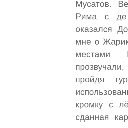
Мусатов. В
Рима с де
оказался Д
мне о Жарик
местами Ш
прозвучали,
пройдя ту
использова
кромку с л
сданная ка