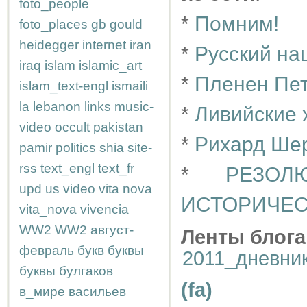
foto_people
*
Помним!
foto_places
gb
gould
heidegger
internet
iran
*
Русский на
iraq
islam
islamic_art
*
Пленен Пе
islam_text-engl
ismaili
la
lebanon
links
music-
*
Ливийские 
video
occult
pakistan
*
Рихард Шер
pamir
politics
shia
site-
rss
text_engl
text_fr
*
РЕЗО
upd
us
video
vita nova
ИСТОРИЧЕ
vita_nova
vivencia
WW2
WW2
август-
Ленты блога
февраль
букв
буквы
2011_дневни
буквы
булгаков
(fa)
в_мире
васильев