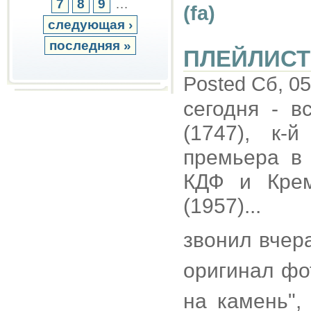
7
8
9
…
(fa)
следующая ›
последняя »
ПЛЕЙЛИСТ
Posted Сб, 05
сегодня - 
(1747), к-
премьера в 
КДФ и Крем
(1957)...
звонил вчер
оригинал фо
на камень",