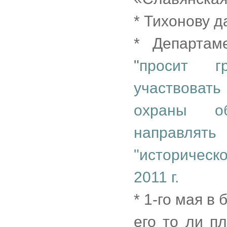
* Тихонову 
* Департам
"
просит гр
участвоват
охраны об
направлять
"историческ
2011 г.
* 1-го мая 
его то ли п