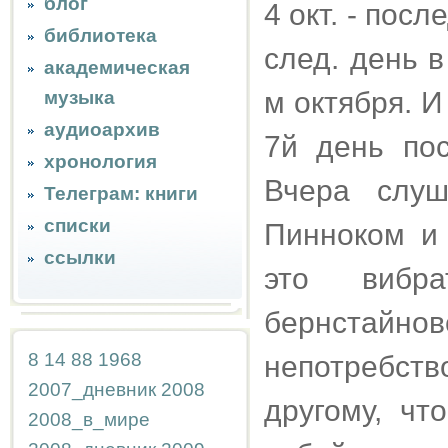
блог
4 окт. - пос
библиотека
след. день 
академическая
м октября. И
музыка
аудиоархив
7й день пос
хронология
Вчера слу
Телеграм: книги
списки
Пинноком и 
ссылки
это вибр
бернстайн
8
14
88
1968
непотребств
2007_дневник
2008
другому, чт
2008_в_мире