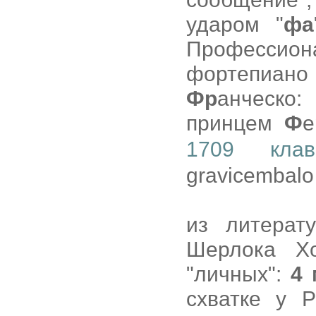
ударом "
фа
Профессион
фортепиан
Фр
анческо
принцем
Ф
е
1709 клав
gravicembalo 
из литерат
Шерлока Х
"личных":
4 
схватке у Р