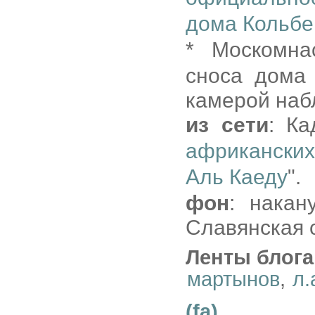
дома Кольбе
* Москомн
сноса дома 
камерой наб
из сети
: Ка
африканских
Аль Каеду
".
фон
: накан
Славянская 
Ленты блога
мартынов
,
л.
(fa)