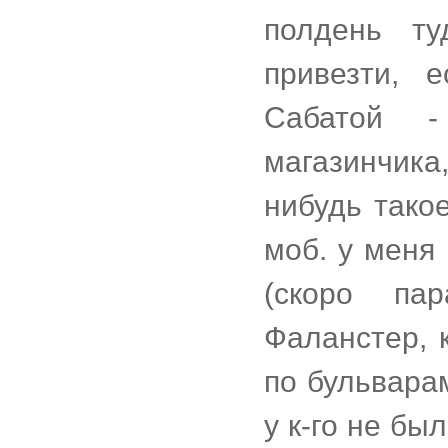
полдень ту
привезти, 
Сабатой 
магазинчик
нибудь такое
моб. у меня
(скоро па
Фаланстер, 
по бульвара
у к-го не бы