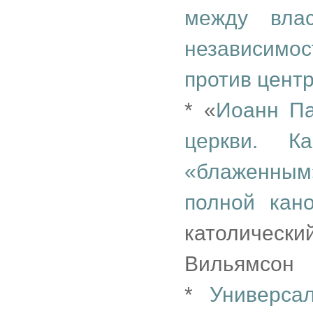
между вла
независимо
против цент
* «
Иоанн Па
церкви. 
«блаженным
полной кан
католически
Вильямсон
*
Универса