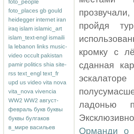
foto_people
foto_places
gb
gould
прозвучали,
heidegger
internet
iran
пройдя ту
iraq
islam
islamic_art
использова
islam_text-engl
ismaili
la
lebanon
links
music-
кромку с л
video
occult
pakistan
сданная ка
pamir
politics
shia
site-
rss
text_engl
text_fr
эскалато
upd
us
video
vita nova
полусумасш
vita_nova
vivencia
WW2
WW2
август-
ладонью п
февраль
букв
буквы
Эксклюзи
буквы
булгаков
в_мире
васильев
Орманди о 