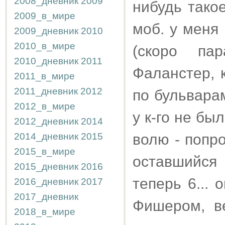
2008_дневник
2009
нибудь такое
2009_в_мире
моб. у меня
2009_дневник
2010
2010_в_мире
(скоро па
2010_дневник
2011
Фаланстер, 
2011_в_мире
2011_дневник
2012
по бульвара
2012_в_мире
у к-го не бы
2012_дневник
2014
2014_дневник
2015
волю - попр
2015_в_мире
оставшийся 
2015_дневник
2016
теперь 6...
2016_дневник
2017
2017_дневник
Фишером, в
2018_в_мире