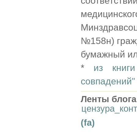
соответствии
медицинс
Минздравсо
№158н) граж
бумажный ил
*
из книг
совпадений"
Ленты блога
цензура_кон
(fa)