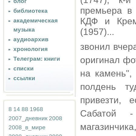
блог
премьера в 
библиотека
КДФ и Крем
академическая
музыка
(1957)...
аудиоархив
звонил вчер
хронология
оригинал фо
Телеграм: книги
списки
на камень",
ссылки
полдень ту
привезти, 
8
14
88
1968
Сабатой 
2007_дневник
2008
магазинчик
2008_в_мире