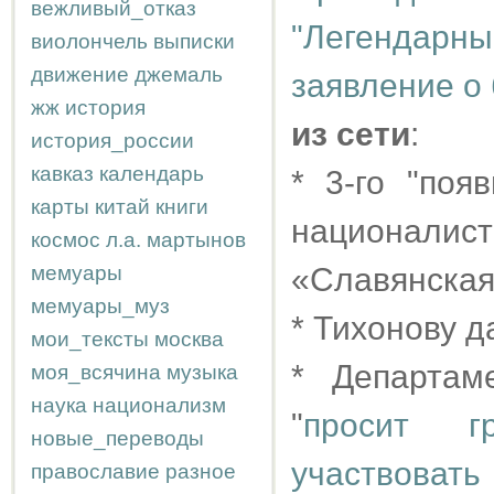
вежливый_отказ
"Легендарны
виолончель
выписки
движение
джемаль
заявление о 
жж
история
из сети
:
история_россии
кавказ
календарь
* 3-го "поя
карты
китай
книги
националист
космос
л.а.
мартынов
мемуары
«Славянская
мемуары_муз
* Тихонову 
мои_тексты
москва
* Департам
моя_всячина
музыка
наука
национализм
"
просит гр
новые_переводы
участвоват
православие
разное