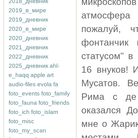
микроскоп
2018_дневник
2019_в_мире
атмосфера 
2019_дневник
пожалуй, 
2020_в_мире
2020_дневник
фонтанчик 
2021_дневник
статусом" в
2022_дневник
2025_дневник
ahl-
16 внуков! 
e_haqq
apple
art
Мусатов. В
audio-files
evola
fa
foto_events
foto_family
Рима с де
foto_fauna
foto_friends
оказался Д
foto_ich
foto_islam
foto_misc
мне о Жарик
foto_my_scan
местами Ш