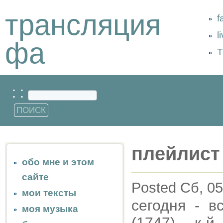
трансляция
f
l
фа
Т
: :
плейлист
обо мне и этом
сайте
Posted Сб, 05
мои тексты
сегодня - 
моя музыка
(1747), к-