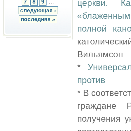
церкви. 
7
8
9
…
следующая ›
«блаженным
последняя »
полной кан
католически
Вильямсон
*
Универса
против
* В соответст
граждане 
получения у