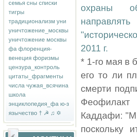
семья
сны
списки
охраны об
тигры
направлять
традиционализм
уни
уничтожение_москвы
"историческ
уничтожение москвы
2011 г.
фа
флоренция-
венеция
форизмы
* 1-го мая 
цензура_контроль
его то ли п
цитаты_фрагменты
числа
чужая_всячина
смерти подп
школа
Феофилакт 
энциклопедия_фа
ю-з
язычество
†
☭
♫
✡
Каддафи: "М
поскольку 