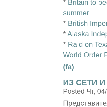
*
Britain to b
summer
*
British Imp
*
Alaska Ind
*
Raid on Tex
World Order 
(fa)
ИЗ СЕТИ И
Posted Чт, 04
Представите