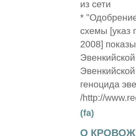
из сети
* "Одобрени
схемы [указ
2008] показы
Эвенкийской
Эвенкийской
геноцида эве
/http://www.r
(fa)
О КРОВО