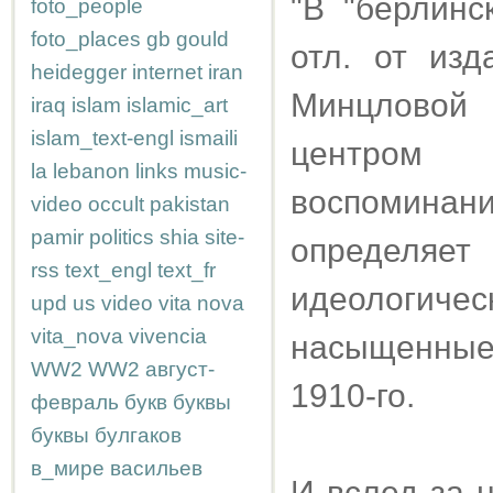
"В "берлинс
foto_people
foto_places
gb
gould
отл. от из
heidegger
internet
iran
Минцловой 
iraq
islam
islamic_art
islam_text-engl
ismaili
центром 
la
lebanon
links
music-
воспоминан
video
occult
pakistan
pamir
politics
shia
site-
определяет
rss
text_engl
text_fr
идеологиче
upd
us
video
vita nova
vita_nova
vivencia
насыщенные 
WW2
WW2
август-
1910-го.
февраль
букв
буквы
буквы
булгаков
в_мире
васильев
И вслед за 