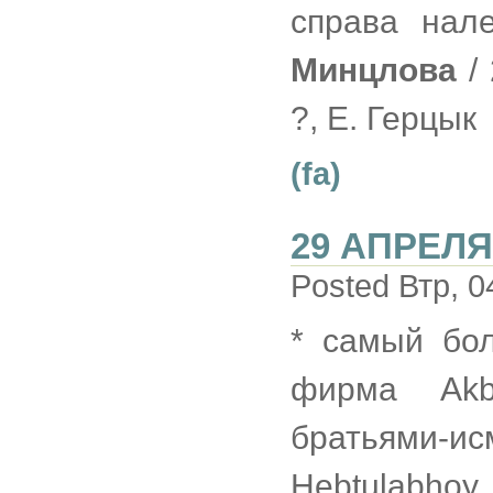
справа нале
Минцлова
/ 
?, Е. Герцык
(fa)
29 АПРЕЛЯ
Posted Втр, 0
* самый бо
фирма Akb
братьями-ис
Hebtulabhoy, 