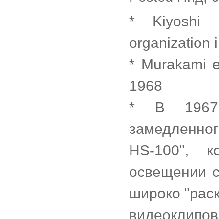
* Kiyoshi K
organization 
* Murakami e
1968
* В 1967 
замедленног
HS-100", 
освещении с
широко "рас
видеоклипов