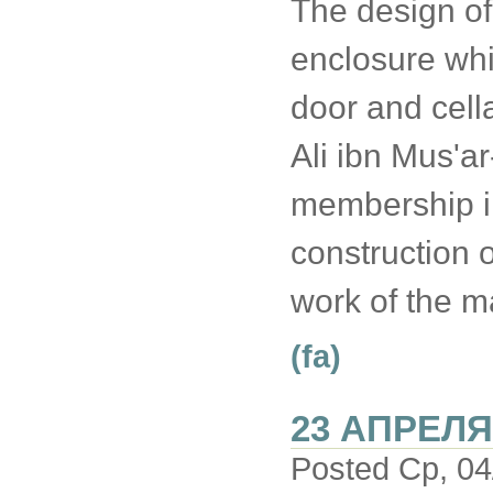
The design of 
enclosure whic
door and cella
Ali ibn Mus'a
membership in
construction o
work of the m
(fa)
23 АПРЕЛЯ
Posted Ср, 04