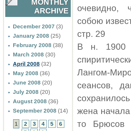
MONTHLY
очевидно, 
ARCHIVE
собою извес
December 2007
(3)
стр. 29
January 2008
(25)
В н. 1900 
February 2008
(38)
March 2008
(30)
спиритичес
April 2008
(32)
Лангом-Миро
May 2008
(36)
June 2008
(20)
сеансов, д
July 2008
(20)
сохранилось
August 2008
(36)
жена начала 
September 2008
(14)
то Брюсов 
1
2
3
4
5
6