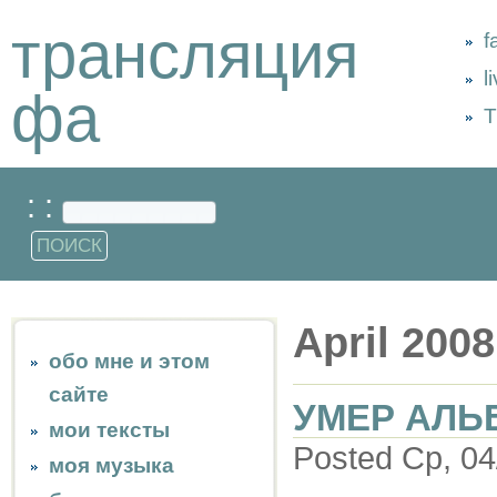
трансляция
f
l
фа
Т
: :
April 2008
обо мне и этом
сайте
УМЕР АЛЬ
мои тексты
Posted Ср, 04
моя музыка