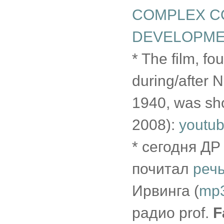
COMPLEX C
DEVELOPM
* The film, f
during/after 
1940, was sh
2008):
youtu
* сегодня ДР 
почитал
речь
Ирвинга (
mp
радио prof.
F