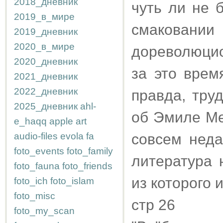
2018_дневник
чуть ли не 
2019_в_мире
смакова
2019_дневник
2020_в_мире
дореволюцио
2020_дневник
за это врем
2021_дневник
2022_дневник
правда, тру
2025_дневник
ahl-
об Эмиле Ме
e_haqq
apple
art
audio-files
evola
fa
совсем неда
foto_events
foto_family
литература 
foto_fauna
foto_friends
из которого 
foto_ich
foto_islam
foto_misc
стр 26
foto_my_scan