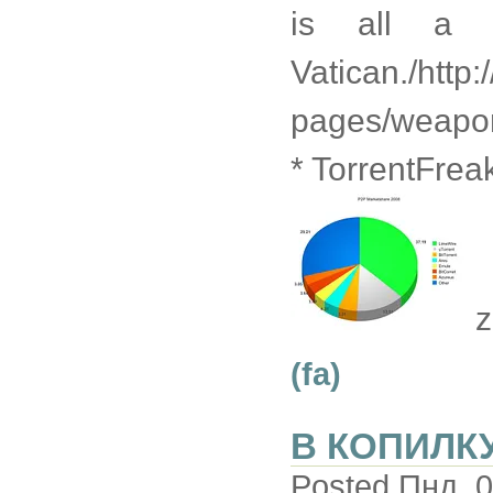
is all a 
Vatican./http
pages/weapo
* TorrentFre
z
(fa)
В КОПИЛКУ
Posted Пнд, 0