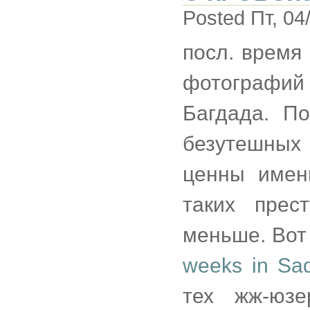
Posted Пт, 04
посл. время
фотографий
Багдада. П
безутешных
ценны имен
таких прес
меньше. Вот
weeks in Sad
тех жж-юзе