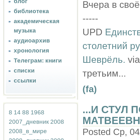
блог
Вчера в сво
библиотека
-----
академическая
UPD
Единст
музыка
аудиоархив
столетний р
хронология
Шеврёль.
via
Телеграм: книги
списки
третьим...
ссылки
(fa)
...И СТУЛ
8
14
88
1968
МАТВЕЕВН
2007_дневник
2008
Posted Ср, 04
2008_в_мире