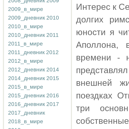
2008_дневник
2009
Интерес к С
2009_в_мире
2009_дневник
2010
долгих рим
2010_в_мире
юности я чи
2010_дневник
2011
Аполлона, 
2011_в_мире
2011_дневник
2012
времени - 
2012_в_мире
представля
2012_дневник
2014
2014_дневник
2015
внешней жи
2015_в_мире
поездках От
2015_дневник
2016
2016_дневник
2017
три основн
2017_дневник
собственные
2018_в_мире