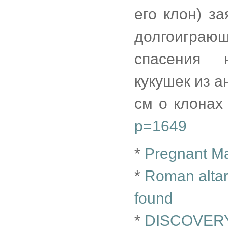
его клон) за
долгоиграющ
спасения н
кукушек из а
см о клонах 
p=1649
*
Pregnant Mal
*
Roman altar
found
*
DISCOVERY