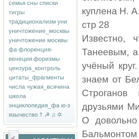
семья
сны
списки
куплена Н. А
тигры
традиционализм
уни
стр 28
уничтожение_москвы
Известно, 
уничтожение москвы
фа
флоренция-
Танеевым, а
венеция
форизмы
учёный круг
цензура_контроль
цитаты_фрагменты
знаем от Бе
числа
чужая_всячина
Строганов
школа
друзьями Ми
энциклопедия_фа
ю-з
язычество
†
☭
♫
✡
О довольно
Бальмонтом 