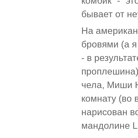
комбик - эт
бывает от н
На американ
бровями (а я
- в результа
проплешина) 
чела, Миши Н
комнату (во 
нарисован во
мандолине Le