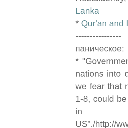
Lanka
*
Qur'an and Is
----------------
паническое:
* "Government
nations into d
we fear that n
1-8, could be
i
US"./http://w