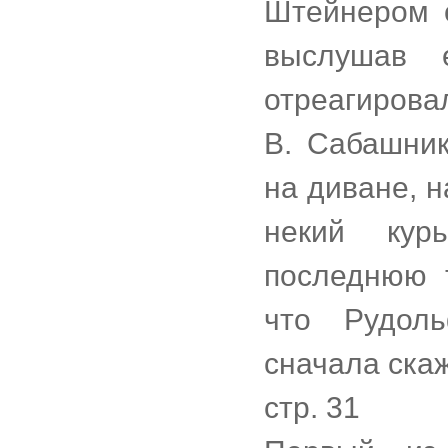
Штейнером о
выслушав 
отреагирова
В. Сабашник
на диване, 
некий кур
последнюю т
что Рудол
сначала ска
стр. 31