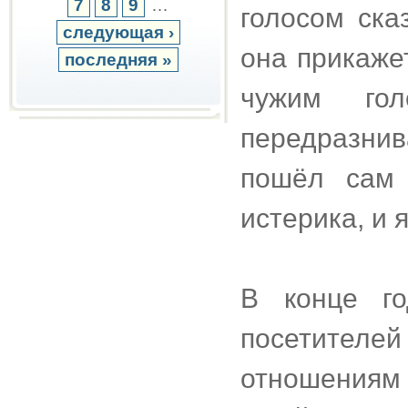
7
8
9
…
голосом ска
следующая ›
она прикаже
последняя »
чужим го
передразнив
пошёл сам 
истерика, и 
В конце г
посетител
отношениям 