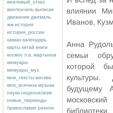
вежливый_отказ
виолончель
выписки
влиянии Ми
движение
джемаль
Иванов, Кузм
жж
история
история_россии
кавказ
календарь
Анна Рудол
карты
китай
книги
семьи обр
космос
л.а.
мартынов
мемуары
которой б
мемуары_муз
культуры.
мои_тексты
москва
моя_всячина
музыка
будущему А
наука
национализм
московски
новые_переводы
православие
разное
библиотеки