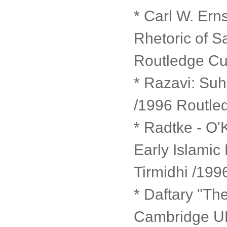
* Carl W. Ern
Rhetoric of S
Routledge C
* Razavi: Suh
/1996 Routl
* Radtke - O'
Early Islamic
Tirmidhi /19
* Daftary "The
Cambridge U