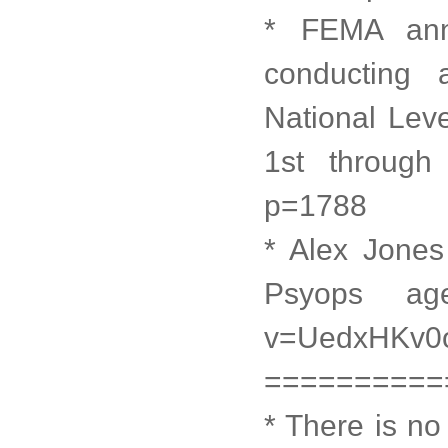
* FEMA anno
conducting 
National Lev
1st through 
p=1788
* Alex Jone
Psyops agen
v=UedxHKv0
==========
* There is no