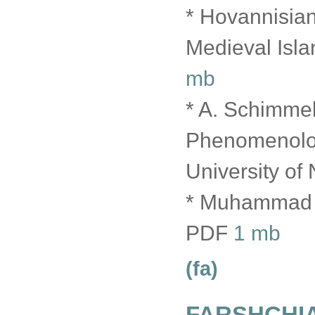
* Hovannisian
Medieval Isl
mb
* A. Schimmel
Phenomenolog
University o
* Muhammad S
PDF
1 mb
(fa)
FARSHCHI