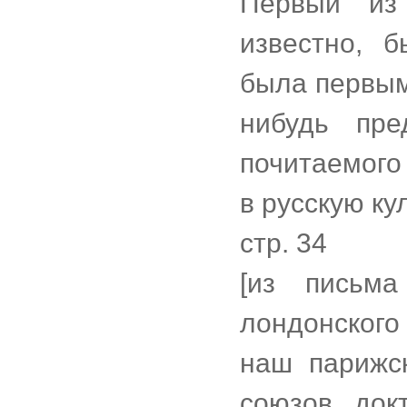
Первый из
известно, 
была первым
нибудь пре
почитаемого
в русскую ку
стр. 34
[из письм
лондонского
наш парижск
союзов, док