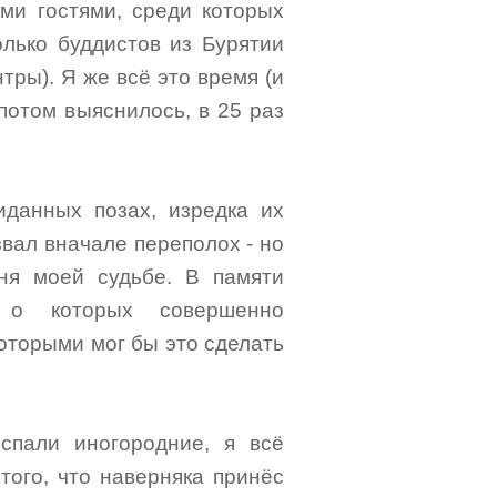
ими гостями, среди которых
лько буддистов из Бурятии
тры). Я же всё это время (и
 потом выяснилось, в 25 раз
иданных позах, изредка их
звал вначале переполох - но
ня моей судьбе. В памяти
ь о которых совершенно
которыми мог бы это сделать
спали иногородние, я всё
того, что наверняка принёс