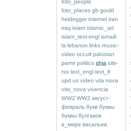
foto_people
foto_places
gb
gould
heidegger
internet
iran
iraq
islam
islamic_art
islam_text-engl
ismaili
la
lebanon
links
music-
video
occult
pakistan
pamir
politics
shia
site-
rss
text_engl
text_fr
upd
us
video
vita nova
vita_nova
vivencia
WW2
WW2
август-
февраль
букв
буквы
буквы
булгаков
в_мире
васильев