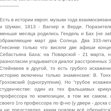
-------------
Есть в истории европ. музыки года взаимосвяза
и Шуман, 1813 - Вагнер и Верди. Поразител
меньше месяца родились Гендель и Бах (не заб
обрамляющие март два Солнца. Два 333-лет
Гнесинке только что висели две афиши конце
Себастьяна Баха: на Поварской - 21 марта, н
разногласии угадывается диалог расстроенных Э
Стейнвеев в другой, то есть грубого искажен
историю включены только знаменские: В. Тонх
Гроховский (одногруппник). Но “грубое искаж
студенчестве: один из тех фальшивых крику
профессора по композиции, в том же самом, г
своего 1го профессора по ф-но (у двери - доска с
и не представлял, каким роялем всё обернётся