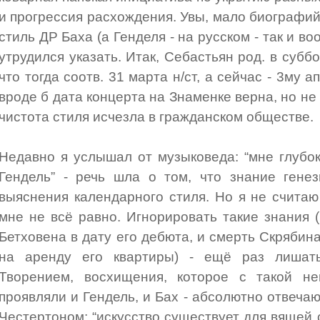
и прогрессия расхождения. Увы, мало биографий
стиль ДР Баха (а Генделя - на русском - так и в
утрудился указать. Итак, Себастьян род. в субб
что тогда соотв. 31 марта н/ст, а сейчас - 3му 
вроде б дата концерта на Знаменке верна, но н
чистота стиля исчезла в гражданском обществе.
Недавно я услышал от музыковеда: “мне глубок
Гендель” - речь шла о том, что знание гене
выяснения календарного стиля. Но я не считаю
мне не всё равно. Игнорировать такие знания (
Бетховена в дату его дебюта, и смерть Скрябин
на аренду его квартиры) - ещё раз лишат
Творением, восхищения, которое с такой не
проявляли и Гендель, и Бах - абсолютно отвеч
Честертоном: “искусство существует для вящей 