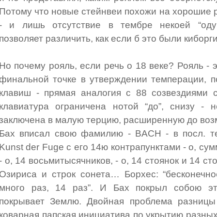
Потому что новые стейнвеи похожи на хорошие р
- и лишь отсутствие в тембре некоей “оду
позволяет различить, как если б это были киборги
Но почему рояль, если речь о 18 веке? Рояль - 
финальной точке в утверждении темперации, п
клавиш - прямая аналогия с 88 созвездиями 
клавиатура ограничена нотой “до”, снизу - н
заключена в малую терцию, расширенную до воз
Бах вписал свою фамилию - BACH - в посл. т
Kunst der Fuge с его 14ю контрапунктами - о, су
- о, 14 восьмитысячников, - о, 14 стоянок и 14 сто
Озириса и строк сонета… Борхес: “бесконечн
много раз, 14 раз”. И Бах покрыл собою эт
покрывает Землю. Двойная проблема разницы 
коварная папская инициатива по укрытию разных