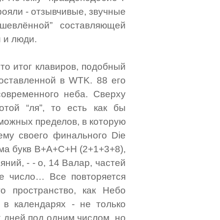
ояли - отзывчивые, звучные
шевлённой” составляющей
 и люди.
это итог клавиров, подобный
оставленной в WTK. 88 его
современного неба. Сверху
отой “ля”, то есть как бы
можных пределов, в которую
ему своего финального Die
мма букв B+A+C+H (2+1+3+8),
яний, - - о, 14 Валар, частей
ое число… Все повторяется
о пространство, как Небо
в календарях - не только
 дней под одним числом, но