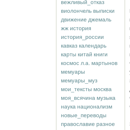
вежливый_отказ
виолончель
выписки
движение
джемаль
жж
история
история_россии
кавказ
календарь
карты
китай
книги
космос
л.а.
мартынов
мемуары
мемуары_муз
мои_тексты
москва
моя_всячина
музыка
наука
национализм
новые_переводы
православие
разное