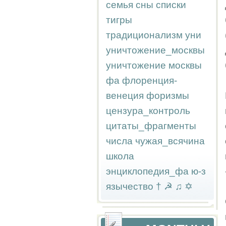
семья
сны
списки
тигры
традиционализм
уни
уничтожение_москвы
уничтожение москвы
фа
флоренция-
венеция
форизмы
цензура_контроль
цитаты_фрагменты
числа
чужая_всячина
школа
энциклопедия_фа
ю-з
язычество
†
☭
♫
✡