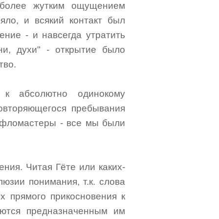
 более жутким ощущением
яло, и всякий контакт был
ение - и навсегда утратить
ни, духи" - открытие было
тво.
я к абсолютно одинокому
овторяющегося пребывания
 фломастеры - все мы были
ния. Читая Гёте или каких-
юзии понимания, т.к. слова
х прямого прикосновения к
ются предназначенным им