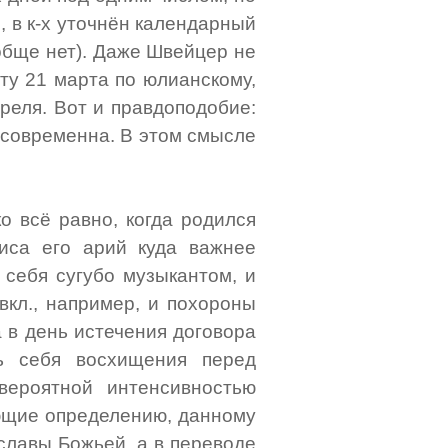
, в к-х уточнён календарный
ообще нет). Даже Швейцер не
оту 21 марта по юлианскому,
апреля. Вот и правдоподобие:
е современна. В этом смысле
о всё равно, когда родился
зиса его арий куда важнее
 себя сугубо музыкантом, и
вкл., например, и похороны
а в день истечения договора
ь себя восхищения перед
вероятной интенсивностью
ающие определению, данному
славы Божьей, а в переводе