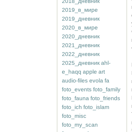
2018_дневник
2019_в_мире
2019_дневник
2020_в_мире
2020_дневник
2021_дневник
2022_дневник
2025_дневник
ahl-
e_haqq
apple
art
audio-files
evola
fa
foto_events
foto_family
foto_fauna
foto_friends
foto_ich
foto_islam
foto_misc
foto_my_scan