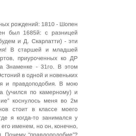
нных рождений: 1810 - Шопен
ен был 1685й: с разницей
удем и Д. Скарлатти) - эти
ия! В старшей и младшей
ртов, приуроченных ко ДР
а Знаменке - 31го. В этом
стоний в одной и новеньких
ия и правдоподобия. В мою
а (учился по камерному) и
ение” коснулось меня во 2м
нов стоит в классе моего
де я когда-то занимался у
 его именем, но он, конечно,
). Почему “правдоподобие”?