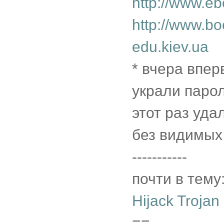
http://www.e
http://www.bo
edu.kiev.ua
* вчера впер
украли парол
этот раз уда
без видимых
-----------
почти в тему
Hijack Trojan
==