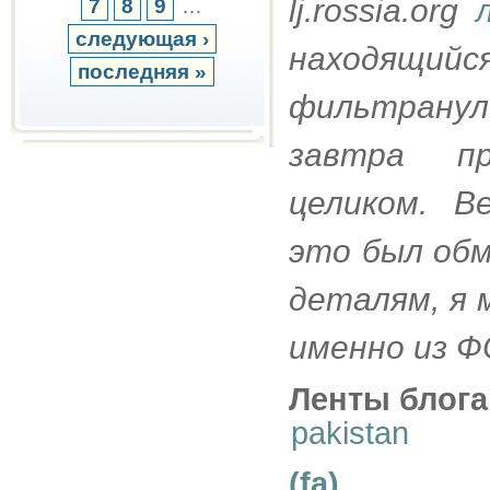
lj.rossia.org
7
8
9
…
следующая ›
находящийс
последняя »
фильтрану
завтра пр
целиком. В
это был обм
деталям, я 
именно из 
Ленты блога
pakistan
(fa)