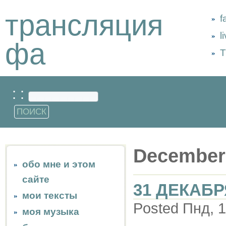
трансляция
f
l
фа
Т
: :
December
обо мне и этом
сайте
31 ДЕКАБР
мои тексты
Posted Пнд, 1
моя музыка