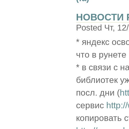
НОВОСТИ 
Posted Чт, 12
* яндекс осв
что в рунет
* в связи с н
библиотек уж
посл. дни (
ht
сервис
http:
копировать с