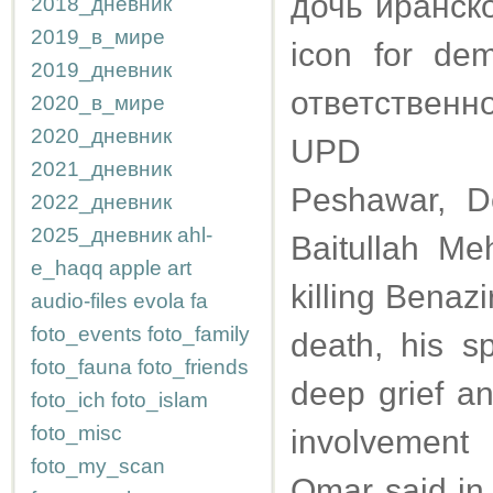
дочь иранск
2018_дневник
2019_в_мире
icon for de
2019_дневник
ответственн
2020_в_мире
2020_дневник
UPD
2021_дневник
Peshawar, D
2022_дневник
2025_дневник
ahl-
Baitullah M
e_haqq
apple
art
killing Benaz
audio-files
evola
fa
foto_events
foto_family
death, his 
foto_fauna
foto_friends
deep grief a
foto_ich
foto_islam
foto_misc
involvement
foto_my_scan
Omar said in 