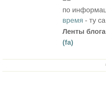
по информац
время
- ту с
Ленты блога
(fa)