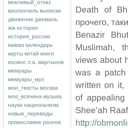
вежливый_отказ
Death of Bh
виолончель
выписки
движение
джемаль
прочего, так
жж
история
Benazir Bhu
история_россии
кавказ
календарь
Muslimah, t
карты
китай
книги
views about h
космос
л.а.
мартынов
мемуары
was a patch 
мемуары_муз
written on it,
мои_тексты
москва
of appealing 
моя_всячина
музыка
наука
национализм
Shee’ah Raaf
новые_переводы
http://obmonl
православие
разное