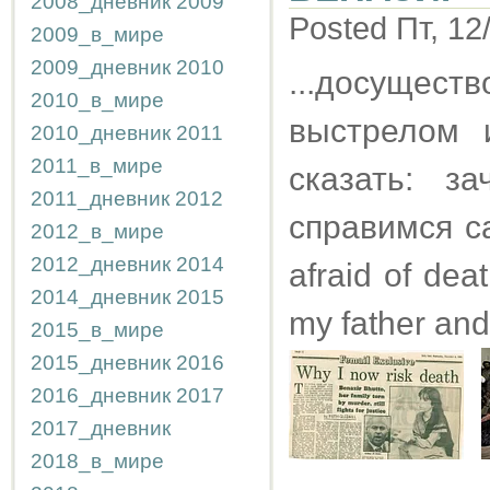
2008_дневник
2009
Posted Пт, 12
2009_в_мире
2009_дневник
2010
...досущест
2010_в_мире
выстрелом 
2010_дневник
2011
2011_в_мире
сказать: з
2011_дневник
2012
справимся са
2012_в_мире
2012_дневник
2014
afraid of deat
2014_дневник
2015
my father and
2015_в_мире
2015_дневник
2016
2016_дневник
2017
2017_дневник
2018_в_мире