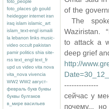
foto_people
foto_places
gb
gould
of the govern
heidegger
internet
iran
The spoke
iraq
islam
islamic_art
Waziristan. “I
islam_text-engl
ismaili
la
lebanon
links
music-
to attack a
video
occult
pakistan
deep grief an
pamir
politics
shia
site-
rss
text_engl
text_fr
http://www.gr
upd
us
video
vita nova
Date=30_12_
vita_nova
vivencia
WW2
WW2
август-
--------------
февраль
букв
буквы
сейчас у ме
буквы
булгаков
в_мире
васильев
почему... н