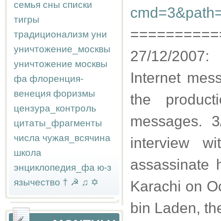
семья
сны
списки
cmd=3&path=A
тигры
==========
традиционализм
уни
уничтожение_москвы
27/12/2007:
уничтожение москвы
Internet mes
фа
флоренция-
венеция
форизмы
the product
цензура_контроль
messages. 3
цитаты_фрагменты
числа
чужая_всячина
interview w
школа
assassinate 
энциклопедия_фа
ю-з
язычество
†
☭
♫
✡
Karachi on O
bin Laden, th