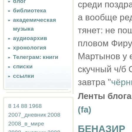
блог
среди поздр
библиотека
а вообще ред
академическая
тянет: не п
музыка
аудиоархив
пловом Фируз
хронология
Мартынов у 
Телеграм: книги
списки
скучный ч/б C
ссылки
завтра "
чёрн
Ленты блога
8
14
88
1968
(fa)
2007_дневник
2008
2008_в_мире
БЕНАЗИР