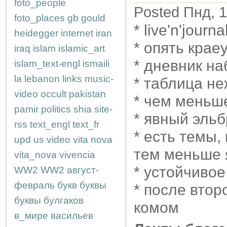
foto_people
Posted Пнд, 1
foto_places
gb
gould
* live'n'journa
heidegger
internet
iran
* опять крае
iraq
islam
islamic_art
* дневник н
islam_text-engl
ismaili
la
lebanon
links
music-
* таблица н
video
occult
pakistan
* чем меньш
pamir
politics
shia
site-
* явный эль
rss
text_engl
text_fr
* есть темы,
upd
us
video
vita nova
тем меньше 
vita_nova
vivencia
* устойчивое
WW2
WW2
август-
февраль
букв
буквы
* после второ
буквы
булгаков
комом
в_мире
васильев