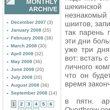
MONTHLY
шекинской
ARCHIVE
незнакомый 
December 2007
(3)
шиитов, зап
January 2008
(25)
так парень 
February 2008
(38)
эти дни боль
March 2008
(30)
уже три дня
April 2008
(32)
вот: встать 
May 2008
(36)
личного ком
June 2008
(20)
что он буде
July 2008
(20)
время законч
August 2008
(36)
September 2008
(14)
в пятн. ар
1
2
3
4
5
6
Overthrow.