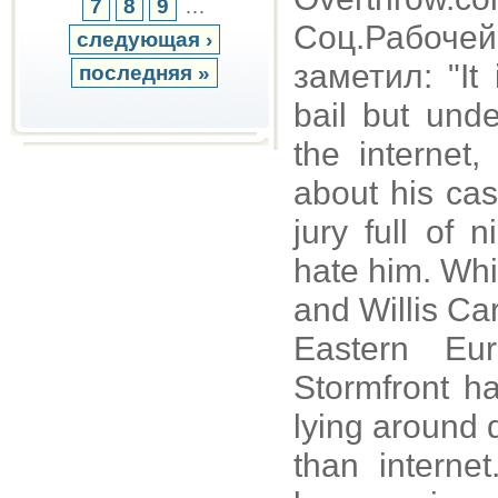
7
8
9
…
Соц.Рабоче
следующая ›
заметил: "It 
последняя »
bail but unde
the internet
about his cas
jury full of
hate him. Whi
and Willis Car
Eastern Eu
Stormfront h
lying around 
than intern