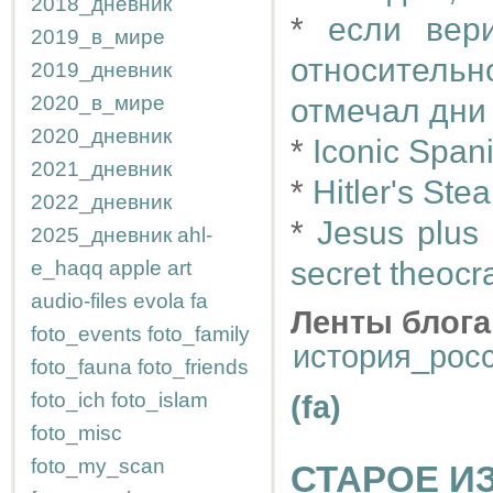
2018_дневник
*
если вер
2019_в_мире
относитель
2019_дневник
2020_в_мире
отмечал дни 
2020_дневник
*
Iconic Span
2021_дневник
*
Hitler's Ste
2022_дневник
*
Jesus plus
2025_дневник
ahl-
secret theocr
e_haqq
apple
art
audio-files
evola
fa
Ленты блога
foto_events
foto_family
история_рос
foto_fauna
foto_friends
foto_ich
foto_islam
(fa)
foto_misc
foto_my_scan
СТАРОЕ И