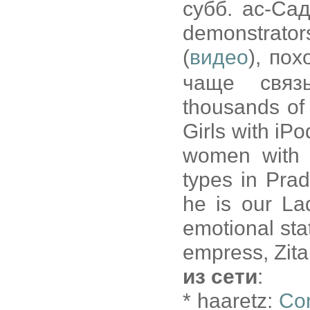
субб. ас-Сад
demonstrato
(
видео
), по
чаще связ
thousands of p
Girls with iPo
women with s
types in Prad
he is our Lad
emotional stat
empress, Zit
из сети
:
* haaretz:
Con