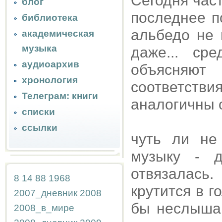
Сегодня час
блог
последнее п
библиотека
альбедо не 
академическая
музыка
даже... ср
аудиоархив
объясняю
хронология
соответстви
Телеграм: книги
аналогичны 
списки
ссылки
чуть ли не
музыку - д
отвязалась
8
14
88
1968
крутится в г
2007_дневник
2008
бы неслышан
2008_в_мире