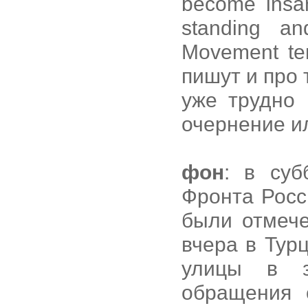
become insan
standing an
Movement ten
пишут и про 
уже трудно 
очернение и
фон
: в суб
Фронта Росс
были отмеч
вчера в Тур
улицы в з
обращения 