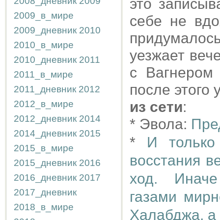
2008_дневник
2009
это записыв
2009_в_мире
себе не вдо
2009_дневник
2010
придумалос
2010_в_мире
уезжает вече
2010_дневник
2011
с Вагнером 
2011_в_мире
после этого 
2011_дневник
2012
2012_в_мире
из сети
:
2012_дневник
2014
* Эвола:
Пре
2014_дневник
2015
*
И только
2015_в_мире
восстания в
2015_дневник
2016
ход. Инач
2016_дневник
2017
2017_дневник
газами мирн
2018_в_мире
Халабджа, а