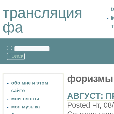
трансляция
f
l
фа
Т
: :
форизмы
обо мне и этом
сайте
АВГУСТ: 
мои тексты
Posted Чт, 08
моя музыка