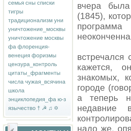
семья
сны
списки
вчера была
тигры
(1845), кото
традиционализм
уни
программ
уничтожение_москвы
неоконченная
уничтожение москвы
фа
флоренция-
встречался 
венеция
форизмы
цензура_контроль
кажется, 
цитаты_фрагменты
знакомых, 
числа
чужая_всячина
городе (гов
школа
а теперь н
энциклопедия_фа
ю-з
недавние 
язычество
†
☭
♫
✡
контролиро
надо же, оп