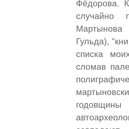
Фёдорова. К
случайно 
Мартынова
Гульда), "кн
списка мои
сломав пале
полиграф
мартыновск
годовщин
автоархео