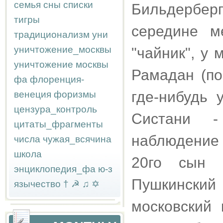
семья
сны
списки
Бильдерберг
тигры
середине м
традиционализм
уни
уничтожение_москвы
"чайник", у 
уничтожение москвы
Рамадан (по
фа
флоренция-
где-нибудь 
венеция
форизмы
цензура_контроль
Систани -
цитаты_фрагменты
наблюдение 
числа
чужая_всячина
школа
20го сын 
энциклопедия_фа
ю-з
Пушкинский 
язычество
†
☭
♫
✡
московский 