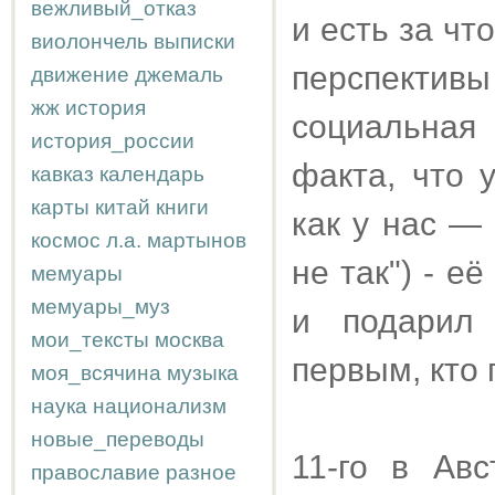
вежливый_отказ
и есть за чт
виолончель
выписки
перспективы
движение
джемаль
жж
история
социальная
история_россии
факта, что 
кавказ
календарь
карты
китай
книги
как у нас — 
космос
л.а.
мартынов
не так") - 
мемуары
мемуары_муз
и подарил 
мои_тексты
москва
первым, кто
моя_всячина
музыка
наука
национализм
новые_переводы
11-го в Ав
православие
разное