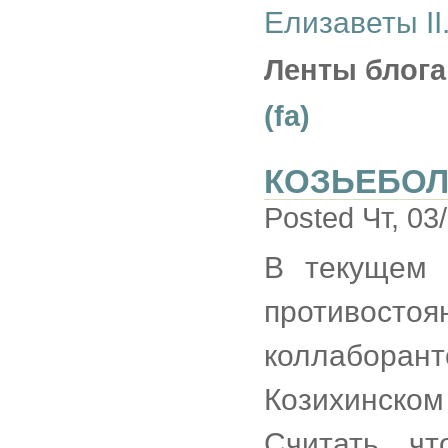
Елизаветы II.
Ленты блога
(fa)
КОЗЬЕБО
Posted Чт, 03
В текущем 
противост
коллаборант
Козихинском
Считать, ч