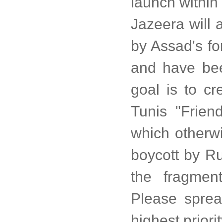
launch within 
Jazeera will 
by Assad's fo
and have be
goal is to cr
Tunis "Frien
which otherwi
boycott by R
the fragmen
Please sprea
highest priori