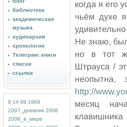
блог
когда я его 
библиотека
чьём духе я
академическая
удивительно
музыка
аудиоархив
Не знаю, был
хронология
но в тот ж
Телеграм: книги
списки
Штрауса / э
ссылки
неопытна, 
http://www.y
8
14
88
1968
месяц нач
2007_дневник
2008
клавишника
2008_в_мире