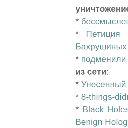
уничтожени
*
бессмысле
*
Петиция 
Бахрушиных 
*
подменили
из сети
:
*
Унесенный
*
8-things-di
*
Black Holes
Benign Holog