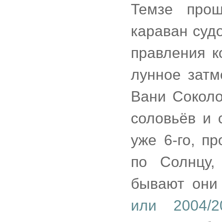
Темзе про
караван суд
правления к
лунное затм
Вани Соколо
соловьёв и 
уже 6-го, п
по Солнцу,
бывают он
или 2004/2