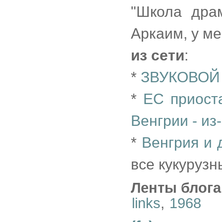
"Школа драм
Аркаим, у ме
из сети
:
*
ЗВУКОВОЙ
*
ЕС приост
Венгрии - и
*
Венгрия и
все кукуруз
Ленты блога
links
,
1968