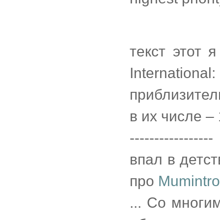
текст этот 
Internat
приблизител
в их числе – 
-----------------
впал в детс
про
Mumintrol
... Со многи