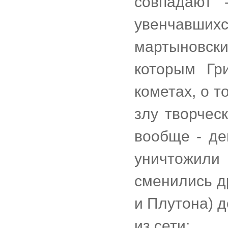
совпадают 
увенчавши
мартыновс
которым Гр
кометах, о т
злу творчес
вообще - де
уничтожили
сменились д
и Плутона) д
из сети: