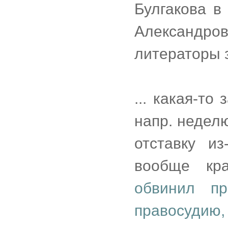
Булгакова в
Александро
литераторы з
... какая-т
напр. недел
отставку и
вообще кр
обвинил пр
правосудию,