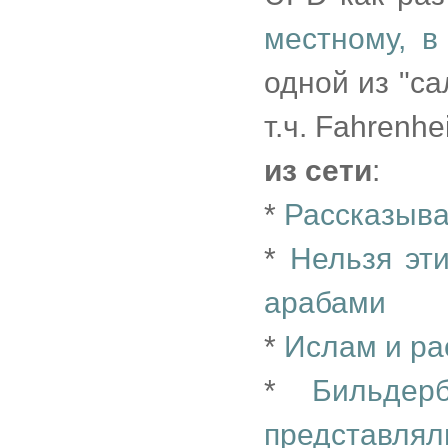
местному, в
одной из "са
т.ч. Fahrenhe
из сети
:
*
Рассказыва
*
Нельзя эт
арабами
*
Ислам и ра
*
Бильдерб
представляли