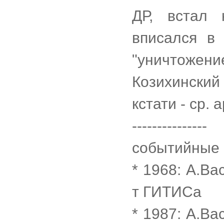
ДР, встал 
вписался в 
"уничтожени
Козихинский
кстати - ср. 
---------------
событийные 
* 1968: А.В
т ГИТИСа
* 1987: А.В