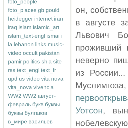
foto_people
он, собстве
foto_places
gb
gould
heidegger
internet
iran
в августе 
iraq
islam
islamic_art
Львович Б
islam_text-engl
ismaili
la
lebanon
links
music-
проживший 
video
occult
pakistan
неверно пиш
pamir
politics
shia
site-
rss
text_engl
text_fr
из России.
upd
us
video
vita nova
Муслимгоз
vita_nova
vivencia
WW2
WW2
август-
первооткр
февраль
букв
буквы
Уотсон
, вын
буквы
булгаков
нобелевскую
в_мире
васильев