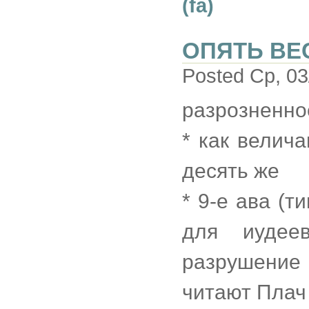
(fa)
ОПЯТЬ ВЕ
Posted Ср, 03
разрозненно
* как велича
десять же
* 9-е ава (т
для иудее
разрушение 
читают Плач