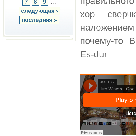
правильного
7
8
9
…
следующая ›
хор сверч
последняя »
наложением
почему-то 
Es-dur