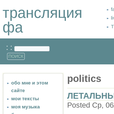
трансляция
f
l
фа
Т
: :
politics
обо мне и этом
сайте
ЛЕТАЛЬН
мои тексты
Posted Ср, 06
моя музыка