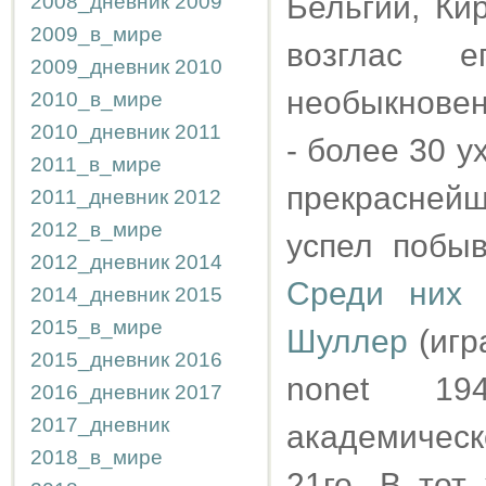
Бельгии, Ки
2008_дневник
2009
2009_в_мире
возглас ег
2009_дневник
2010
необыкновен
2010_в_мире
2010_дневник
2011
- более 30 у
2011_в_мире
прекраснейш
2011_дневник
2012
2012_в_мире
успел побыв
2012_дневник
2014
Среди них 
2014_дневник
2015
2015_в_мире
Шуллер
(игр
2015_дневник
2016
nonet 19
2016_дневник
2017
2017_дневник
академическ
2018_в_мире
21го. В то