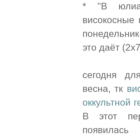
* "В юлиа
високосные 
понедельник
это даёт (2х
сегодня дл
весна, тк
ви
оккультной 
В этот пе
появилась 