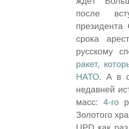
ждёт "Боль
после вст
президента
срока арес
русскому с
ракет, кото
НАТО
. А в 
недавней ис
масс:
4-го
р
Золотого хр
UPD как ра