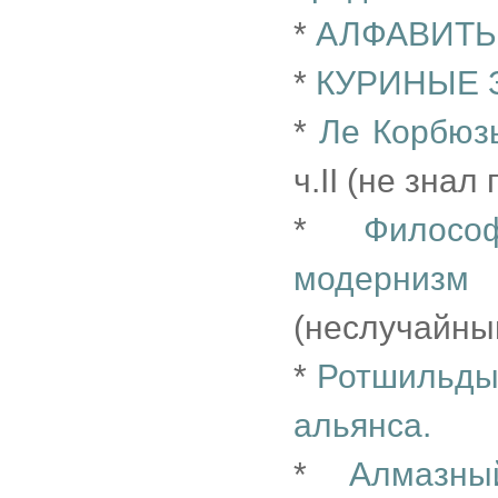
*
АЛФАВИТ
*
КУРИНЫЕ 
*
Ле Корбюзь
ч.II (не знал
*
Филосо
модерниз
(неслучайны
*
Ротшильды
альянса.
*
Алмазн