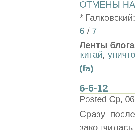
ОТМЕНЫ НА
* Галковск
6
/
7
Ленты блога
китай
,
уничт
(fa)
6-6-12
Posted Ср, 06
Сразу посл
закончилас