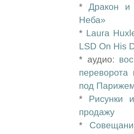
*
Дракон и
Неба»
*
Laura Huxle
LSD On His 
* аудио:
вос
переворота 
под Париже
*
Рисунки 
продажу
*
Совещан