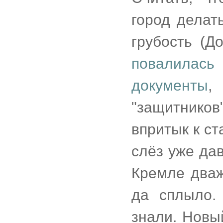
город делат
грубость (Д
повалилас
документы
,
"защитников
впритык к ст
слёз уже дав
Кремле дваж
да сплыло.
знали. Новы