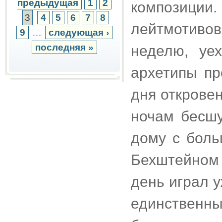
предыдущая
1
2
композиции.
3
4
5
6
7
8
лейтмотив
9
…
следующая ›
последняя »
неделю, уе
архетипы пр
дня откровен
ночам бесшу
дому с боль
Бехштейном
день играл 
единственный