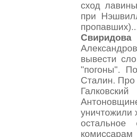
сход лавины
при Нэшвилл
пропавших).
Свиридова
Александров
вывести сло
"погоны". П
Сталин. Про
Галковски
Антоновщи
уничтожили 
остальное 
комиссарам