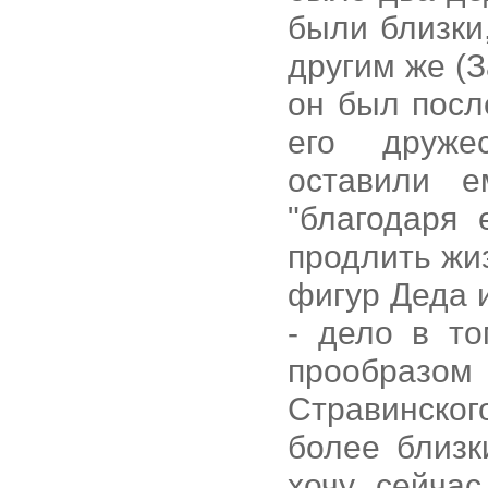
были близки,
другим же (З
он был посл
его друже
оставили е
"благодаря 
продлить жи
фигур Деда 
- дело в то
прообразо
Стравинского
более близк
хочу сейчас