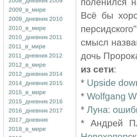
поленился н
2008_дневник
2009
2009_в_мире
Всё бы хоро
2009_дневник
2010
персидского
2010_в_мире
2010_дневник
2011
смысл назва
2011_в_мире
дочь Пророк
2011_дневник
2012
2012_в_мире
из сети
:
2012_дневник
2014
*
Upside down 
2014_дневник
2015
2015_в_мире
*
Wolfgang Wi
2015_дневник
2016
*
Луна: ошиб
2016_дневник
2017
2017_дневник
* Андрей 
2018_в_мире
Новохоперск