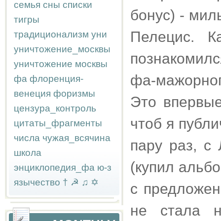
семья
сны
списки
бонус) - мил
тигры
Пелецис. К
традиционализм
уни
уничтожение_москвы
познакомилс
уничтожение москвы
фа-мажорног
фа
флоренция-
венеция
форизмы
Это впервые
цензура_контроль
чтоб я публи
цитаты_фрагменты
числа
чужая_всячина
пару раз, с
школа
(купил альб
энциклопедия_фа
ю-з
язычество
†
☭
♫
✡
с предложен
не стала н