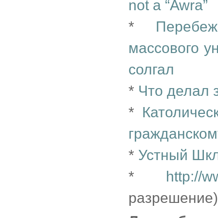
not a “Awra”
*
Перебе
массового у
солгал
*
Что делал 
*
Католичес
гражданском
*
Устный Шк
*
http://
разрешение)