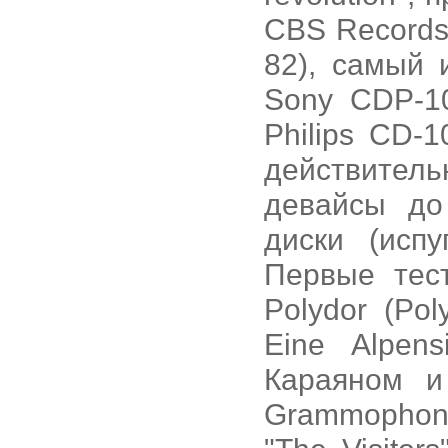
CBS Records.
82), самый 
Sony CDP-10
Philips CD-1
действитель
девайсы до
диски (испу
Первые тес
Polydor (Pol
Eine Alpen
Караяном и 
Grammophon