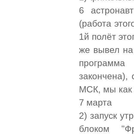
6 астронав
(работа этог
1й полёт это
же вывел на
программа 
закончена),
МСК, мы как
7 марта
2) запуск ут
блоком "Ф