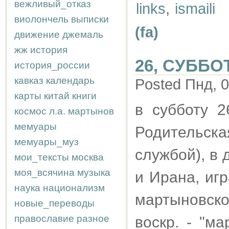
вежливый_отказ
links
,
ismaili
виолончель
выписки
(fa)
движение
джемаль
жж
история
26, СУББО
история_россии
кавказ
календарь
Posted Пнд, 0
карты
китай
книги
в субботу 2
космос
л.а.
мартынов
мемуары
Родительск
мемуары_муз
службой), в
мои_тексты
москва
моя_всячина
музыка
и Ирана, иг
наука
национализм
мартыновск
новые_переводы
православие
разное
воскр. - "ма