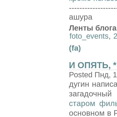
------------------
ашура
Ленты блога
foto_events
,
(fa)
И ОПЯТЬ, 
Posted Пнд, 1
дугин напис
загадочны
старом фил
основном в 