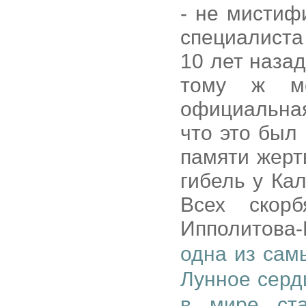
- не мистиф
специалиста
10 лет назад
тому ж ме
официальная
что это бы
памяти жерт
гибель у Ка
Всех скор
Ипполитов
одна из сам
Лунное серд
в мире ста