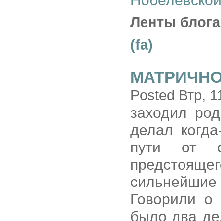
Нобелевско
Ленты блога
(fa)
МАТРИЧН
Posted Втр, 1
заходил род
делал когда
пути от с
предстоящ
сильнейшие
Говорили о 
было два дед