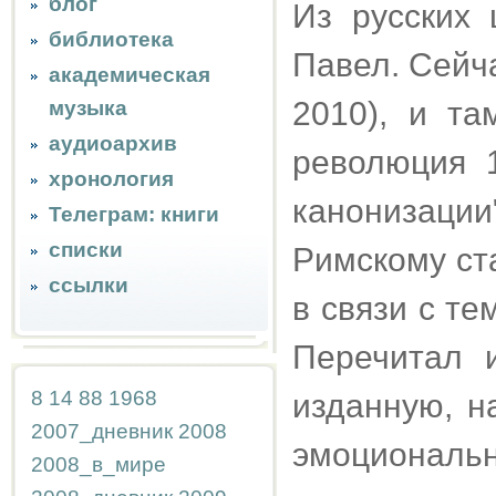
блог
Из русских
библиотека
Павел. Сейч
академическая
2010), и та
музыка
аудиоархив
революция 
хронология
канонизаци
Телеграм: книги
списки
Римскому ст
ссылки
в связи с те
Перечитал 
8
14
88
1968
изданную, на
2007_дневник
2008
эмоциональн
2008_в_мире