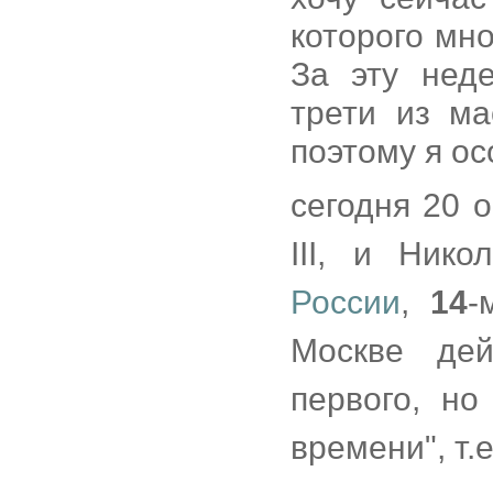
которого мн
За эту нед
трети из ма
поэтому я ос
сегодня 20 
III, и Ник
России
,
14
-
Москве де
первого, но
времени", т.