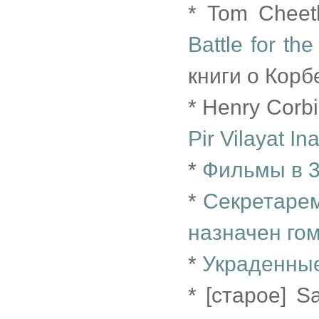
* Tom Chee
Battle for th
книги о Корб
* Henry Corb
Pir Vilayat I
*
Фильмы в 3
*
Секретарем
назначен го
*
Украденные
* [старое] S