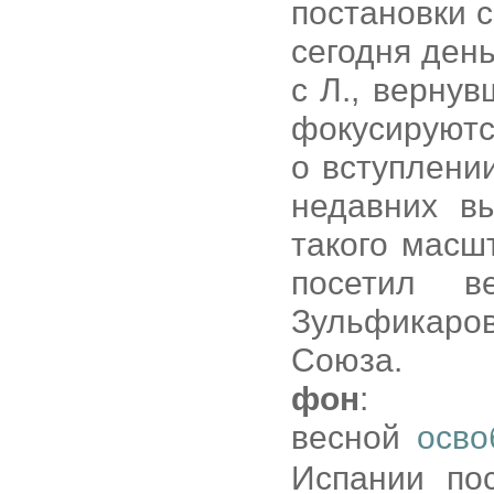
постановки с
сегодня день
с Л., верну
фокусируютс
о вступлени
недавних в
такого масш
посетил в
Зульфикаров
Союза.
фон
:
весной
осво
Испании по