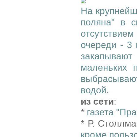
На крупнейш
поляна" в с
отсутствие
очереди - 3
закапываю
маленьких 
выбрасываю
водой.
из сети
:
*
газета "Пр
* Р. Столлм
кроме польз