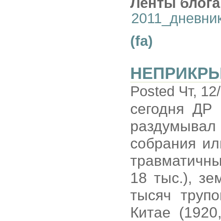
Ленты блога
2011_дневни
(fa)
НЕПРИКР
Posted Чт, 12
сегодня ДР 
раздумывал в
собрания ил
травматичны
18 тыс.), з
тысяч трупо
Китае (1920