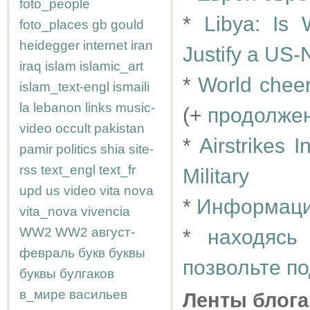
foto_people
*
Libya: Is 
foto_places
gb
gould
heidegger
internet
iran
Justify a US-
iraq
islam
islamic_art
*
World cheer
islam_text-engl
ismaili
la
lebanon
links
music-
(+
продолже
video
occult
pakistan
*
Airstrikes 
pamir
politics
shia
site-
rss
text_engl
text_fr
Military
upd
us
video
vita nova
*
Информаци
vita_nova
vivencia
WW2
WW2
август-
*
находясь
февраль
букв
буквы
позвольте по
буквы
булгаков
в_мире
васильев
Ленты блога