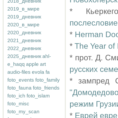
2018_дневник
2019_в_мире
* Кьерке
2019_дневник
послесловие
2020_в_мире
2020_дневник
*
Herman Do
2021_дневник
*
The Year of
2022_дневник
* прот. Д. С
2025_дневник
ahl-
e_haqq
apple
art
русских семе
audio-files
evola
fa
* зампред 
foto_events
foto_family
foto_fauna
foto_friends
"Домодедов
foto_ich
foto_islam
режим Грузи
foto_misc
foto_my_scan
*
Еврей еврею