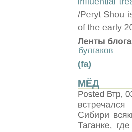
influential t
/Peryt Shou i
of the early 2
Ленты блога
булгаков
(fa)
МЁД
Posted Втр, 0
встречался
Сибири всяк
Таганке, гд