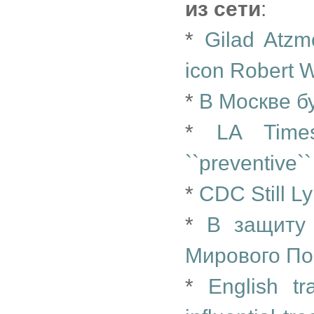
из сети
:
*
Gilad Atzm
icon Robert W
*
В Москве б
*
LA Time
``preventive
*
CDC Still L
*
В защиту 
Мирового По
*
English tr