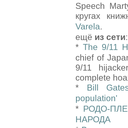
Speech Mart
кругах кни
Varela
.
ещё
из сети
:
*
The 9/11 Hi
chief of Japa
9/11 hijack
complete hoax
*
Bill Gate
population'
*
РОДО-ПЛЕ
НАРОДА