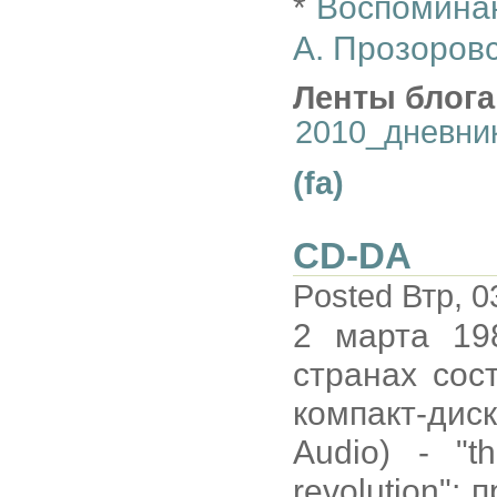
*
Воспомина
А. Прозоров
Ленты блога
2010_дневни
(fa)
CD-DA
Posted Втр, 0
2 марта 19
странах сос
компакт-дис
Audio) - "t
revolution";