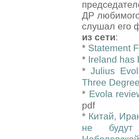
председател
ДР любимого
слушал его ф
из сети
:
*
Statement F
*
Ireland has 
*
Julius Evo
Three Degre
*
Evola revie
pdf
*
Китай, Ира
не будут 