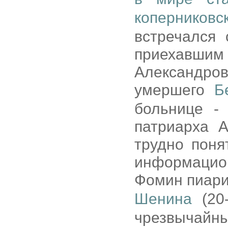
коперниковс
встречался 
приехавшим
Александро
умершего
Б
больнице -
патриарха 
трудно поня
информацио
Фомин пиари
Шенина
(20-
чрезвычай