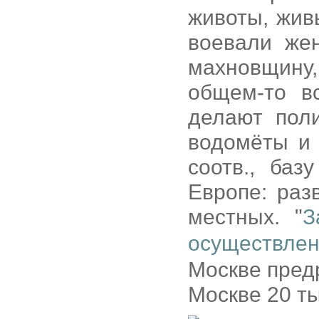
животы, жив
воевали же
махновщину,
общем-то в
делают поли
водомёты и 
соотв., ба
Европе: раз
местных. "
З
осуществлен
Москве предр
Москве 20 ты