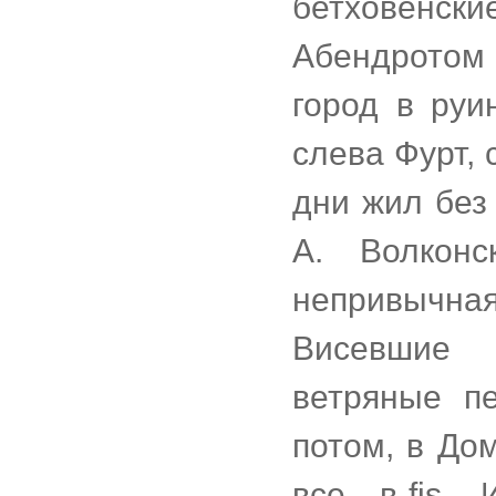
бетховенски
Абендротом 
город в руи
слева Фурт, 
дни жил без 
А. Волкон
непривычн
Висевшие 
ветряные п
потом, в До
все - в fis.