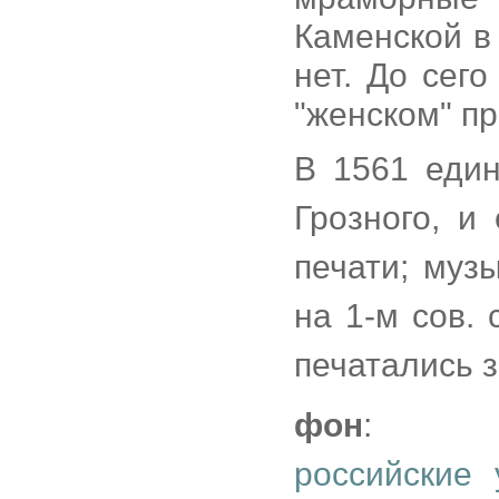
Каменской 
нет. До сег
"женском" пр
В 1561 еди
Грозного, и
печати; муз
на 1-м сов.
печатались з
фон
:
российские