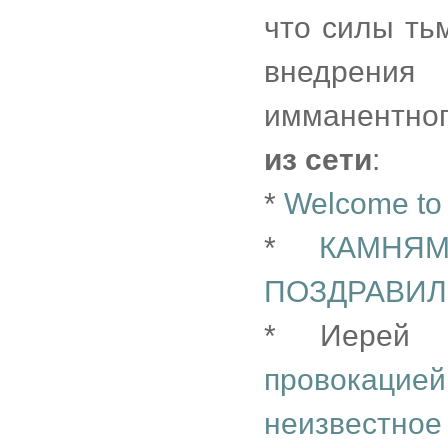
что силы ть
внедрени
имманентног
из сети
:
*
Welcome to 
*
КАМНЯ
ПОЗДРАВИЛ
* Иерей 
провокаци
неизвестное