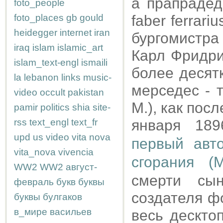
а прапрадед
foto_people
foto_places
gb
gould
faber ferrari
heidegger
internet
iran
бургомистра
iraq
islam
islamic_art
Карл Фридри
islam_text-engl
ismaili
более десят
la
lebanon
links
music-
мерседес - 
video
occult
pakistan
М.), как пос
pamir
politics
shia
site-
rss
text_engl
text_fr
января 18
upd
us
video
vita nova
первый авт
vita_nova
vivencia
сгорания (
M
WW2
WW2
август-
смерти сы
февраль
букв
буквы
создателя ф
буквы
булгаков
в_мире
васильев
весь дескто