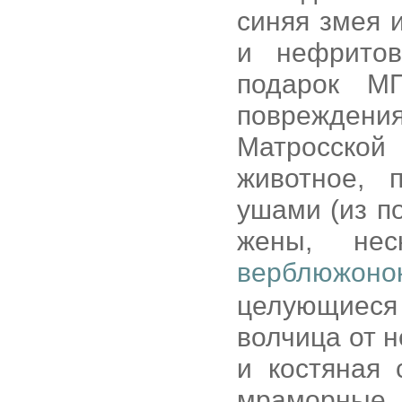
синяя змея 
и нефритов
подарок М
поврежден
Матросской
животное,
ушами (из п
жены, не
верблюжоно
целующиеся 
волчица от 
и костяная 
мраморные