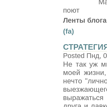
Ма
поют
Ленты блога
(fa)
СТРАТЕГИ
Posted Пнд, 0
Не так уж м
моей жизни,
нечто "лично
выезжающего
выражаться
друга и лавк