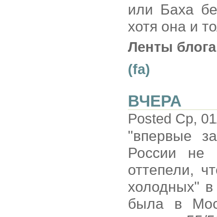
или Баха бе
хотя она и т
Ленты блога
(fa)
ВЧЕРА
Posted Ср, 01
"впервые з
России не 
оттепели, ч
холодных" в
была в Мос