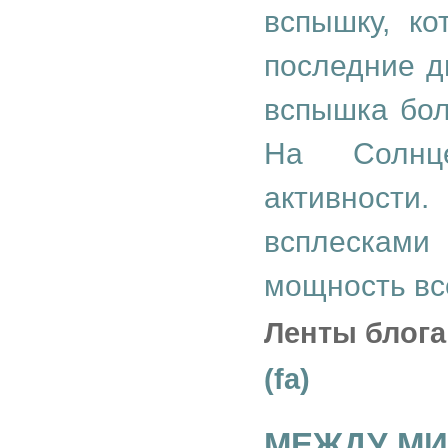
вспышку, к
последние д
вспышка бол
На Солнц
активности
всплескам
мощность вс
Ленты блога
(fa)
МЕЖДУ МИ