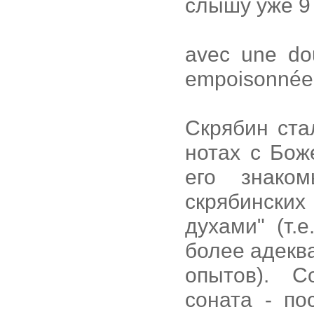
слышу уже 9 
avec une do
empoisonnée 
Скрябин ста
нотах с Бож
его знако
скрябинских
духами" (т.
более адекв
опытов). С
соната - по