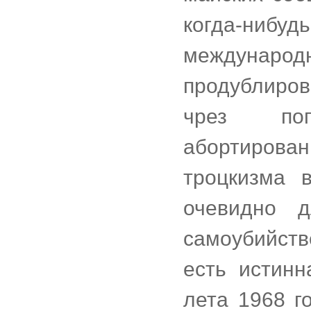
когда-нибу
междунар
продублиров
чрез поп
абортирова
троцкизма 
очевидно д
самоубийств
есть истин
лета 1968 го