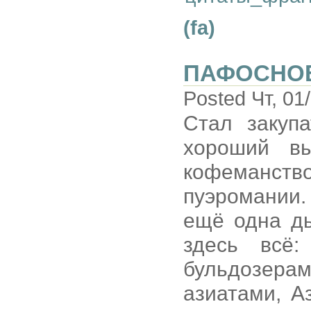
(fa)
ПАФОСНО
Posted Чт, 01
Стал закуп
хороший вы
кофеманств
пуэромании.
ещё одна д
здесь всё
бульдозера
азиатами, А