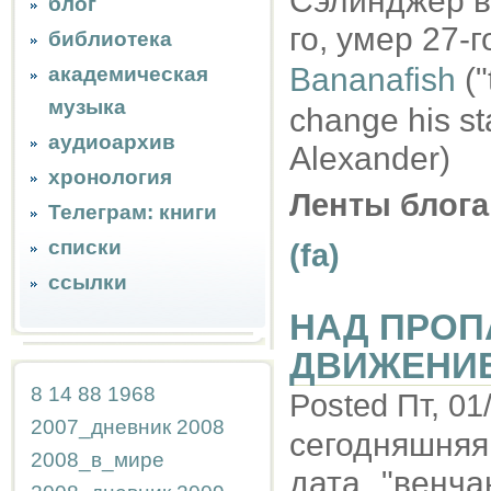
Сэлинджер ве
блог
го, умер 27-
библиотека
Bananafish
("
академическая
музыка
change his sta
аудиоархив
Alexander)
хронология
Ленты блога
Телеграм: книги
списки
(fa)
ссылки
НАД ПРОП
ДВИЖЕНИЕ
8
14
88
1968
Posted Пт, 01
2007_дневник
2008
сегодняшняя
2008_в_мире
дата "венча