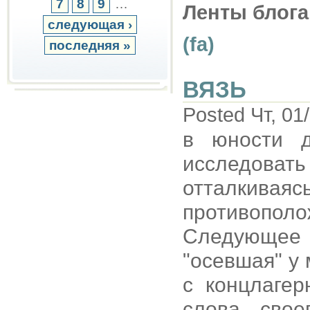
7
8
9
…
Ленты блога
следующая ›
(fa)
последняя »
ВЯЗЬ
Posted Чт, 01
в юности 
исследоват
отталкив
противопол
Следующее -
"осевшая" у
с концлагер
слова свое