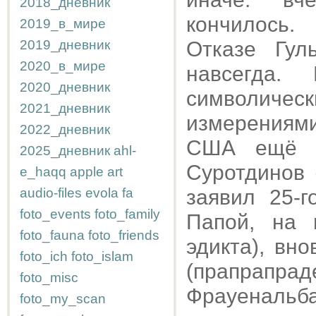
2018_дневник
кончилось.
2019_в_мире
2019_дневник
Отказе Гул
2020_в_мире
навсегда.
2020_дневник
символич
2021_дневник
измерениями 
2022_дневник
США ещё в
2025_дневник
ahl-
Суротдинов 
e_haqq
apple
art
audio-files
evola
fa
заявил 25-
foto_events
foto_family
Папой, на 
foto_fauna
foto_friends
эдикта), вн
foto_ich
foto_islam
(прапрапрад
foto_misc
Фрауенальба
foto_my_scan