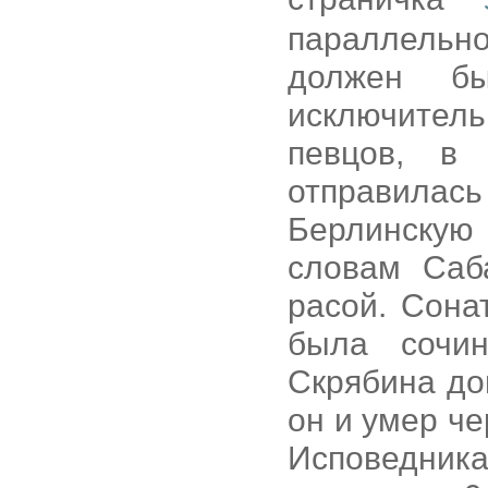
параллельн
должен б
исключительн
певцов, в 
отправилас
Берлинскую
словам Саб
расой. Сонат
была сочи
Скрябина дом
он и умер че
Исповедника