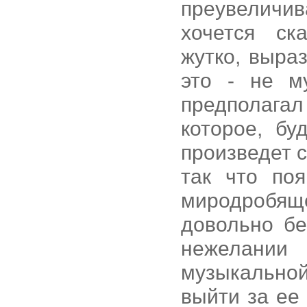
преувеличив
хочется ска
жутко, выра
это - не м
предполага
которое, бу
произведет 
так что по
миродробящ
довольно бе
нежелани
музыкально
выйти за ее