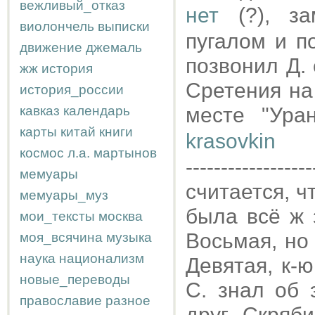
вежливый_отказ
нет
(?), за
виолончель
выписки
пугалом и п
движение
джемаль
позвонил Д.
жж
история
Сретения на
история_россии
кавказ
календарь
месте "Ура
карты
китай
книги
krasovkin
космос
л.а.
мартынов
------------------
мемуары
считается, ч
мемуары_муз
была всё ж 
мои_тексты
москва
Восьмая, но
моя_всячина
музыка
наука
национализм
Девятая, к-ю
новые_переводы
С. знал об 
православие
разное
друг Скряб