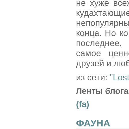
не хуже все
кудахтающи
непопулярн
конца. Но ко
последнее,
самое ценн
друзей и люб
из сети:
"Los
Ленты блога
(fa)
ФАУНА