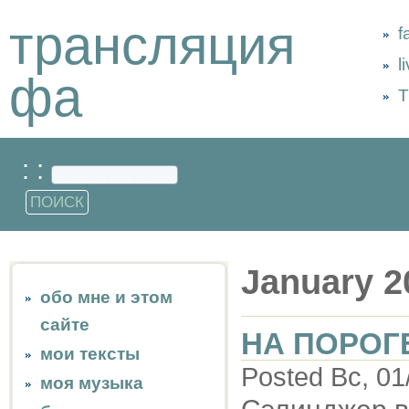
трансляция
f
l
фа
Т
: :
January 2
обо мне и этом
сайте
НА ПОРОГ
мои тексты
Posted Вс, 01
моя музыка