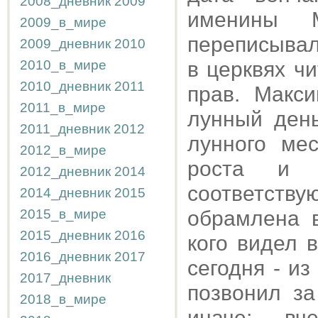
2008_дневник
2009
именины 
2009_в_мире
переписывал
2009_дневник
2010
2010_в_мире
в церквях ч
2010_дневник
2011
прав. Макси
2011_в_мире
лунный ден
2011_дневник
2012
лунного мес
2012_в_мире
роста и 
2012_дневник
2014
соответств
2014_дневник
2015
2015_в_мире
обрамлена в
2015_дневник
2016
кого видел 
2016_дневник
2017
сегодня - и
2017_дневник
позвонил з
2018_в_мире
иначе: вч