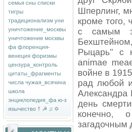
семья
сны
списки
Шперлинг, м
тигры
кроме того, 
традиционализм
уни
уничтожение_москвы
с самым з
уничтожение москвы
Бехштейном,
фа
флоренция-
Рыцарь" с н
венеция
форизмы
animae meae 
цензура_контроль
войне в 1915
цитаты_фрагменты
рад любой и
числа
чужая_всячина
школа
Александра 
энциклопедия_фа
ю-з
день смерти
язычество
†
☭
♫
✡
конечно, 
загадочным 