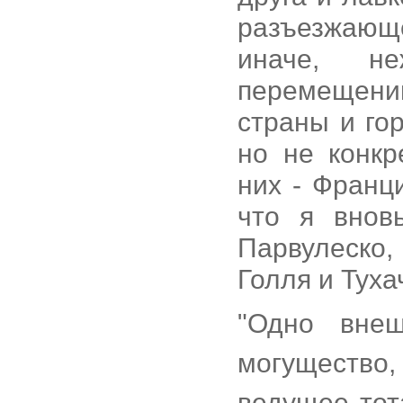
разъезжающе
иначе, н
перемещени
страны и го
но не конк
них - Франц
что я внов
Парвулеско,
Голля и Туха
"Одно внеш
могущество,
ведущее тот