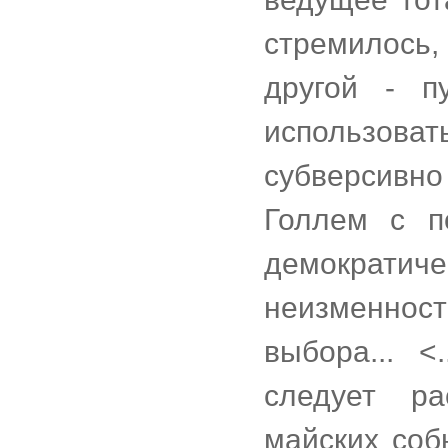
стремилось,
другой - п
использов
субверсив
Голлем с п
демократич
неизменност
выбора... 
следует р
майских соб