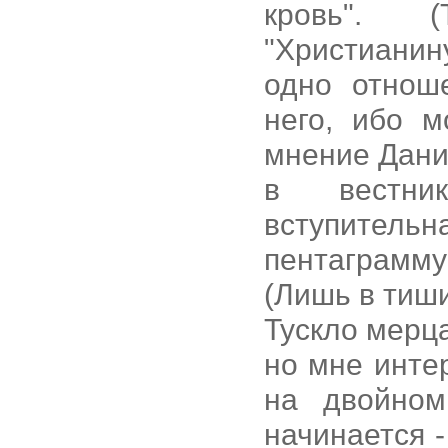
кровь". (
"Христианин
одно отнош
него, ибо м
мнение Дани
в вестник
вступител
пентаграмму
(Лишь в тиш
Тускло мерца
но мне инте
на двойном
начинается -