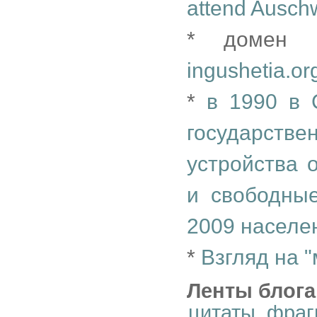
attend Ausch
* домен I
ingushetia.or
*
в 1990 в 
государст
устройства 
и свободны
2009 населе
*
Взгляд на 
Ленты блога
цитаты_фраг