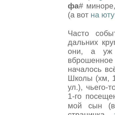
фа
# миноре,
(а вот
на ют
Часто собы
дальних кру
они, а уж
вброшенное
началось вс
Школы (хм, 
ул.), чьего-
1-го посещ
мой сын (в
страничка