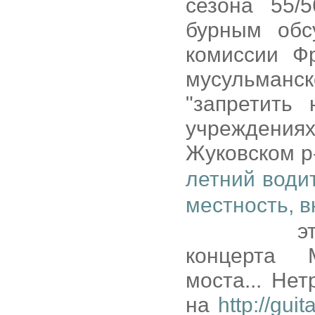
сезона 55/
бурным обс
комиссии Ф
мусульманс
"запретить
учреждени
Жуковском р-
летний води
местность, в
эт
концерта 
моста... Не
на
http://guit