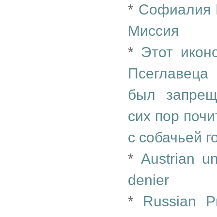
*
Софиалия М
Миссия
*
Этот икон
Псеглавеца 
был запрещ
сих пор поч
с собачьей г
*
Austrian un
denier
*
Russian Pr