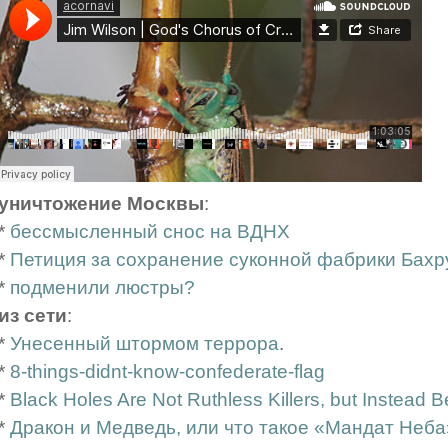
уничтожение Москвы
:
*
бессмысленный снос на ВДНХ
*
Петиция за сохранение суконной фабрики Бах
*
подменили люстры?
из сети
:
*
Унесенный штормом террора
.
*
8-things-didnt-know-confederate-flag
*
Black Holes Are Not Ruthless Killers, but Instead
*
Дракон и Медведь, или что такое «Мандат Неба