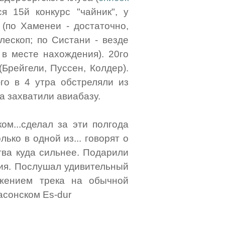
я 15й конкурс "чайник", у
 (по Хаменеи - достаточно,
лескоп; по Систани - везде
в месте нахождения). 20го
(Брейгели, Пуссен, Колдер).
-го в 4 утра обстреляли из
 захватили авиабазу.
ом...сделал за эти полгода
ько в одной из... говорят о
ства куда сильнее. Подарили
ния. Послушал удивительный
ожением трека на обычной
асонском Es-dur