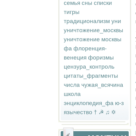
семья
сны
списки
тигры
традиционализм
уни
уничтожение_москвы
уничтожение москвы
фа
флоренция-
венеция
форизмы
цензура_контроль
цитаты_фрагменты
числа
чужая_всячина
школа
энциклопедия_фа
ю-з
язычество
†
☭
♫
✡