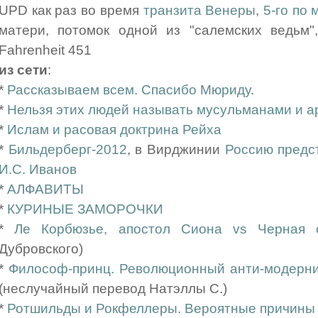
UPD как раз во время
транзита Венеры
,
5-го по 
матери, потомок одной из "салемских ведьм",
Fahrenheit 451
из сети
:
*
Рассказываем всем. Спасибо Мюриду
.
*
Нельзя этих людей называть мусульманами и 
*
Ислам и расовая доктрина Рейха
*
Бильдерберг-2012
, в Вирджинии
Россию предс
И.С. Иванов
*
АЛФАВИТЫ
*
КУРИНЫЕ ЗАМОРОЧКИ
*
Ле Корбюзье, апостол Сиона vs Черная 
Дубровского)
*
Философ-принц. Революционный анти-модерни
(неслучайный перевод Натэллы С.)
*
Ротшильды и Рокфеллеры. Вероятные причины 