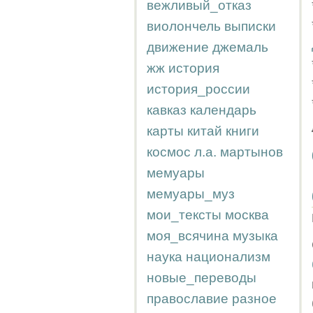
вежливый_отказ
виолончель
выписки
движение
джемаль
жж
история
история_россии
кавказ
календарь
карты
китай
книги
космос
л.а.
мартынов
мемуары
мемуары_муз
мои_тексты
москва
моя_всячина
музыка
наука
национализм
новые_переводы
православие
разное