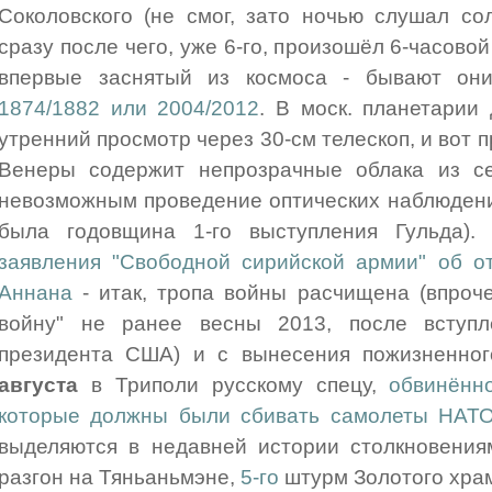
Соколовского (не смог, зато ночью слушал со
сразу после чего, уже 6-го, произошёл 6-часово
впервые заснятый из космоса - бывают о
1874/1882 или 2004/2012
. В моск. планетарии
утренний просмотр через 30-см телескоп, и вот 
Венеры содержит непрозрачные облака из се
невозможным проведение оптических наблюдени
была годовщина 1-го выступления Гульда).
заявления "Свободной сирийской армии" об о
Аннана
- итак, тропа войны расчищена (впроч
войну" не ранее весны 2013, после вступл
президента США) и с вынесения пожизненно
августа
в Триполи русскому спецу,
обвинённ
которые должны были сбивать самолеты НАТ
выделяются в недавней истории столкновения
разгон на Тяньаньмэне,
5-го
штурм Золотого хра