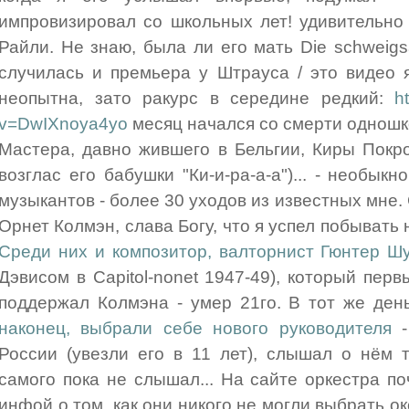
импровизировал со школьных лет! удивительно
Райли. Не знаю, была ли его мать Die schweigs
случилась и премьера у Штрауса / это видео 
неопытна, зато ракурс в середине редкий:
h
v=DwIXnoya4yo
месяц начался со смерти одношк
Мастера, давно жившего в Бельгии, Киры Покр
возглас его бабушки "Ки-и-ра-а-а")... - необы
музыкантов - более 30 уходов из известных мне
Орнет Колмэн, слава Богу, что я успел побывать н
Среди них и композитор, валторнист Гюнтер Ш
Дэвисом в Capitol-nonet 1947-49), который пер
поддержал Колмэна - умер 21го. В тот же де
наконец, выбрали себе нового руководителя
-
России (увезли его в 11 лет), слышал о нём 
самого пока не слышал... На сайте оркестра по
инфой о том, как они никого не могли выбрать ок