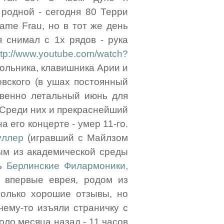
 родной - сегодня 80 Терри
ame Frau, но в тот же день
я снимал с 1х рядов - рука
ttp://www.youtube.com/watch?
ольника, клавишника Арии и
овского (в ушах постоянный
кновенно летальный июнь для
. Среди них и прекраснейший
а его концерте - умер 11-го.
уллер
(игравший с Майлзом
вым из академической среды
нь
Берлинские Филармоники,
 впервые еврея, родом из
только хорошие отзывы, но
чему-то изъяли страничку с
оло месяца назад - 11 часов