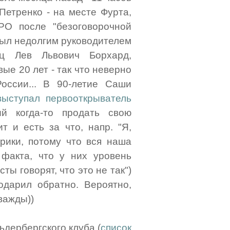
Петренко - на месте Фурта,
PO после "безоговорочной
 был недолгим руководителем
ец Лев Львович Борхард,
ые 20 лет - так что неверно
оссии... В 90-летие Саши
выступал первооткрыватель
й когда-то продать свою
 и есть за что, напр. "Я,
рики, потому что вся наша
факта, что у них уровень
сты говорят, что это не так")
дарил обратно. Вероятно,
важды))
ьдербергского клуба (
список