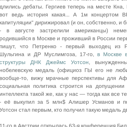
длились дебаты. Гергиев теперь на месте Кна, 
вот ведь история какая... А 1м концертом B
капитуляции" дирижировал (и он, собственно, и
- в августе застрелили американцы) нем
родившийся в Москве и проживший в России перв
пишут, что Петренко - первый выходец из Р
Шульгина и ДР Муслимгоза, 17-го,
в Москве 
структуры ДНК Джеймс Уотсон
, вынужденны
нобелевскую медаль (официоз ГЫ его не любит
вообще-то, вижу мрачные перспективы для Аф
социальная политика строится на допущении 
интеллекта такой же, как у нас — тогда как все те
- её выкупил за 5 млн$ Алишер Усманов и по
Уотсон стал первым, кто получил такую медаль д
11-го в Австрии открылась 63-я конференция Бил