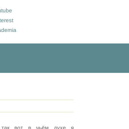
utube
terest
ademia
 так вот в чьём духе я