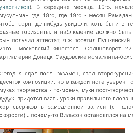
участников
). В середине месяца, 15го, началс
мусульман где 18го, где 19го - месяц Рамадан
чтобы серп где-нибудь увидели, хоть бы и в те
разные горизонты, и наблюдение должно быть 
сын получил аттестат, я ж посетил Пушкинский 
21го - московский кинофест... Солнцеворот. 22
артиллерии Донецк. Саудовские исмаилиты-бохра
Сегодня сдал посл. экзамен, стал второкурсник
десяток композиций, но в каждой ноте уверен тол
муках творчества - по-моему, муки пост-творче
дудук, придётся взять уроки правильного плева
хор сверчков в замедленной записи (с нал
скорости)... почему-то Вильсон остановился на м