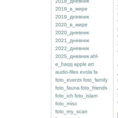
2018_дневник
2019_в_мире
2019_дневник
2020_в_мире
2020_дневник
2021_дневник
2022_дневник
2025_дневник
ahl-
e_haqq
apple
art
audio-files
evola
fa
foto_events
foto_family
foto_fauna
foto_friends
foto_ich
foto_islam
foto_misc
foto_my_scan