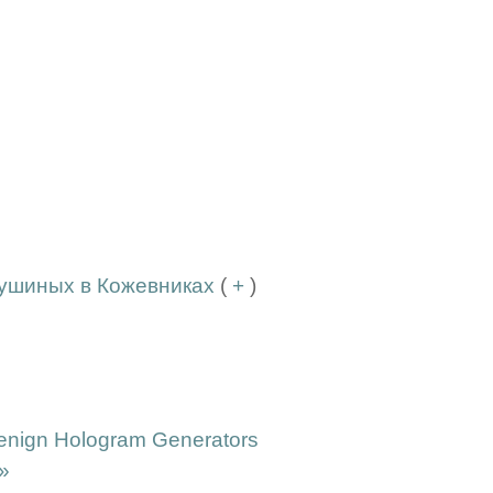
рушиных в Кожевниках
(
+
)
 Benign Hologram Generators
»