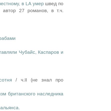
местному, в LA умер
швед по
 автор 27 романов, в т.ч.
арабами
тавляли Чубайс, Каспаров и
сотня
/ ч.II (не знал про
зм британского наследника
альянса.