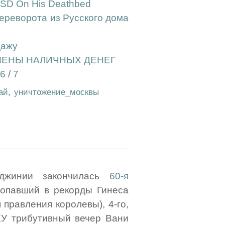
h LSD On His Deathbed
ереворота из Русского дома
дажу
МЕНЫ НАЛИЧНЫХ ДЕНЕГ
6
/
7
ай
,
уничтожение_москвы
джинии закончилась
60-я
попавший в рекорды Гинеса
 правления королевы), 4-го,
ЖУ трибутивный вечер Вани