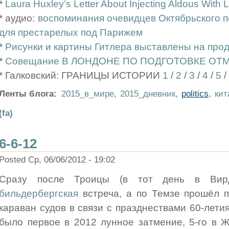
*
Laura Huxley’s Letter About Injecting Aldous Wit
* аудио:
воспоминания очевидцев Октябрьского п
для престарелых под Парижем
*
Рисунки и картины Гитлера выставлены на про
*
Совещание В ЛОНДОНЕ ПО ПОДГОТОВКЕ ОТ
* Галковский: ГРАНИЦЫ ИСТОРИИ
1
/
2
/
3
/
4
/
5
/
Ленты блога:
2015_в_мире
,
2015_дневник
,
politics
,
кит
(fa)
6-6-12
Posted Ср, 06/06/2012 - 19:02
Сразу после Троицы (в тот день в Вир
бильдербергская
встреча, а по Темзе прошёл 
караван судов в связи с празднествами 60-летия
было первое в 2012 лунное затмение, 5-го в 