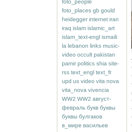
foto_people
foto_places
gb
gould
heidegger
internet
iran
iraq
islam
islamic_art
islam_text-engl
ismaili
la
lebanon
links
music-
video
occult
pakistan
pamir
politics
shia
site-
rss
text_engl
text_fr
upd
us
video
vita nova
vita_nova
vivencia
WW2
WW2
август-
февраль
букв
буквы
буквы
булгаков
в_мире
васильев