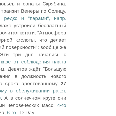
ловьёв и сонаты Скрябина,
й транзит Венеры по Солнцу,
ни
редко и "парами", напр.
 даже устроили бесплатный
прочитал кстати: "Атмосфера
рной кислоты, что делает
й поверхности"; вообще же
 Эти три дня начались с
тказе от соблюдения плана
ем, Девятов ждёт "Большую
ения в должность нового
го срока арестованному
27
ому в обслуживании ракет,
О
. А в солнечном круге они
ми человеческих масс:
4-го
ма,
6-го
- D-Day