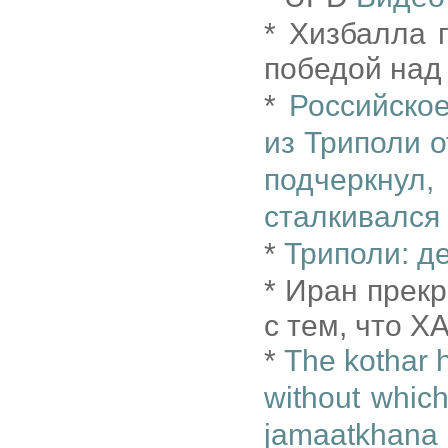
* Хизбалла 
победой над 
*
Российское
из Триполи 
подчеркну
сталкивался
*
Триполи: д
* Иран прек
с тем, что 
*
The kothar h
without whic
jamaatkhana