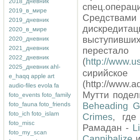
2018_дневник
спец.опер
2019_в_мире
Средствам
2019_дневник
дискредит
2020_в_мире
выступивши
2020_дневник
2021_дневник
переста
2022_дневник
(
http://www.us
2025_дневник
ahl-
сирийс
e_haqq
apple
art
(http://www.
audio-files
evola
fa
Мутти подел
foto_events
foto_family
Beheading G
foto_fauna
foto_friends
foto_ich
foto_islam
Crimes
, где
foto_misc
Рамадан -
L
foto_my_scan
Cannibalize