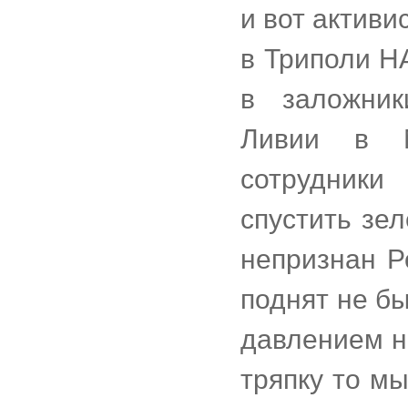
и вот актив
в Триполи Н
в заложник
Ливии в М
сотрудник
спустить зе
непризнан Р
поднят не б
давлением н
тряпку то м