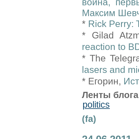
война, перв
Максим Шев
*
Rick Perry:
* Gilad Atz
reaction to 
* The Teleg
lasers and m
* Егорин,
Ист
Ленты блога
politics
(fa)