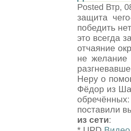
Posted Втр, 0
защита чего
победить нет
это всегда 
отчаяние ок
не желание 
разгневавше
Неру о помо
Фёдор из Шат
обречённы
поставили в
из сети
:
* UPD
Видео