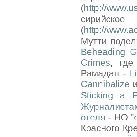
(
http://www.us
сирийс
(
http://www.a
Мутти подел
Beheading G
Crimes
, где
Рамадан -
L
Cannibalize
Sticking a 
Журналистам
отеля
- НО "
Красного Кре