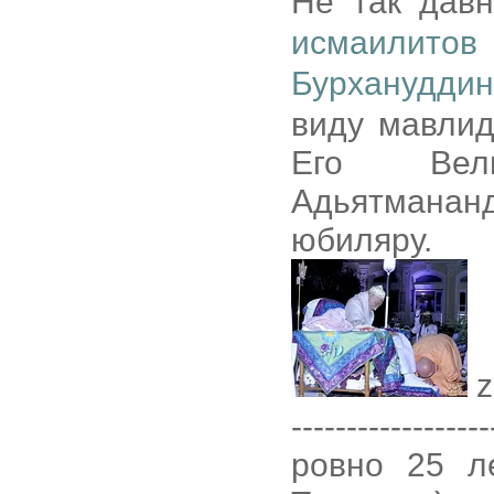
Не так дав
исмаилитов
Бурханудди
виду мавлид
Его Вел
Адьятмана
юбиляру.
z
------------------
ровно 25 л