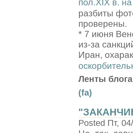
пол.XIX в. н
разбиты фот
проверены.
* 7 июня Ве
из-за санкци
Иран, охарак
оскорбитель
Ленты блога
(fa)
"ЗАКАНЧИ
Posted Пт, 04