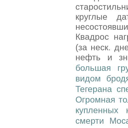
старостильн
круглые д
несостоявш
Квадрос на
(за неск. дн
нефть и зн
большая гр
видом брод
Тегерана сп
Огромная то
купленных 
смерти Мос