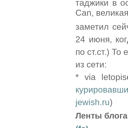
таджики в о
Can, великая
заметил сей
24 июня, ко
по ст.ст.) То
из сети:
* via letopi
курировавш
jewish.ru
)
Ленты блога