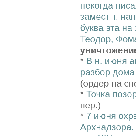
некогда писа
замест т, нап
буква эта на
Теодор, Фома
уничтожени
*
В н. июня 
разбор дома
(ордер на сн
*
Точка позо
пер.)
*
7 июня охр
Архнадзора,