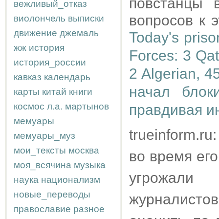
повстанцы 
вежливый_отказ
вопросов к э
виолончель
выписки
движение
джемаль
Today's priso
жж
история
Forces: 3 Qat
история_россии
2 Algerian, 4
кавказ
календарь
начал блок
карты
китай
книги
космос
л.а.
мартынов
правдивая и
мемуары
trueinform.r
мемуары_муз
мои_тексты
москва
во время его
моя_всячина
музыка
угрожали
наука
национализм
новые_переводы
журналисто
православие
разное