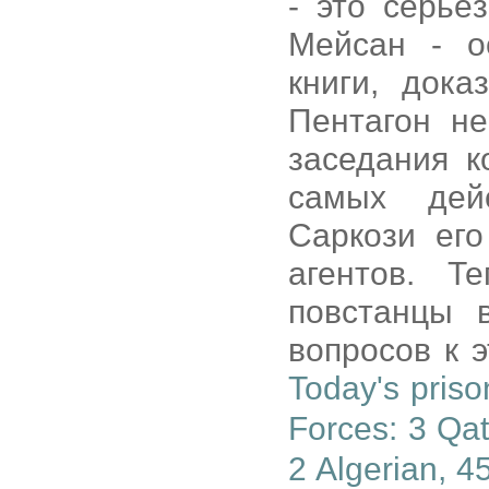
- это серьё
Мейсан - о
книги, дока
Пентагон н
заседания к
самых дей
Саркози его
агентов. Т
повстанцы 
вопросов к э
Today's priso
Forces: 3 Qat
2 Algerian, 4