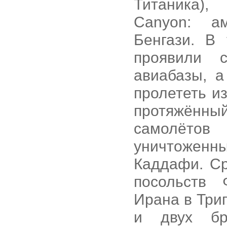
Титаника),
Canyon: а
Бенгази. В
проявили 
авиабазы, 
пролететь и
протяжённ
самолётов
уничтоженны
Каддафи. Ср
посольств 
Ирана в Три
и двух бр