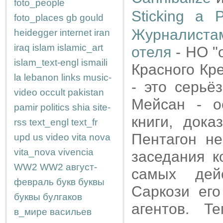
foto_people
Sticking a 
foto_places
gb
gould
Журналистам
heidegger
internet
iran
iraq
islam
islamic_art
отеля
- НО "
islam_text-engl
ismaili
Красного Кре
la
lebanon
links
music-
- это серьё
video
occult
pakistan
Мейсан - о
pamir
politics
shia
site-
книги, дока
rss
text_engl
text_fr
Пентагон н
upd
us
video
vita nova
vita_nova
vivencia
заседания к
WW2
WW2
август-
самых дей
февраль
букв
буквы
Саркози его
буквы
булгаков
агентов. Т
в_мире
васильев