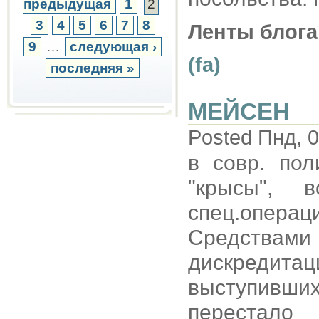
предыдущая
1
2
3
4
5
6
7
8
Ленты блога
9
…
следующая ›
(fa)
последняя »
МЕЙСЕН
Posted Пнд, 0
в совр. пол
"крысы", 
спец.опер
Средствам
дискредит
выступивши
переста