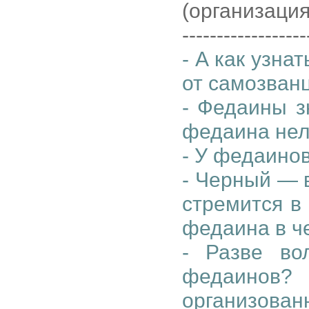
(организация
------------------
- А как узна
от самозван
- Федаины з
федаина нел
- У федаино
- Черный — 
стремится в
федаина в ч
- Разве во
федаино
организова