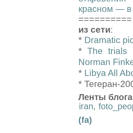
красном — в
==========
из сети
:
*
Dramatic pi
*
The trials 
Norman Finke
*
Libya All Ab
* Тегеран-20
Ленты блога
iran
,
foto_peo
(fa)