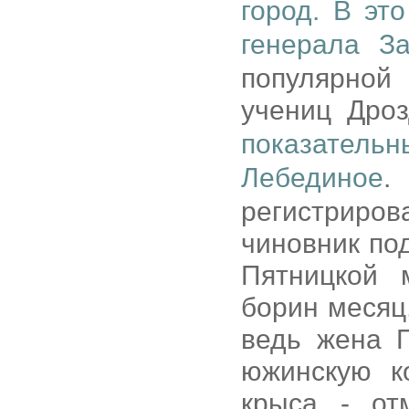
город. В эт
генерала З
популярной
учениц Дро
показательн
Лебединое
.
регистриро
чиновник по
Пятницкой 
борин месяц,
ведь жена П
южинскую к
крыса - от