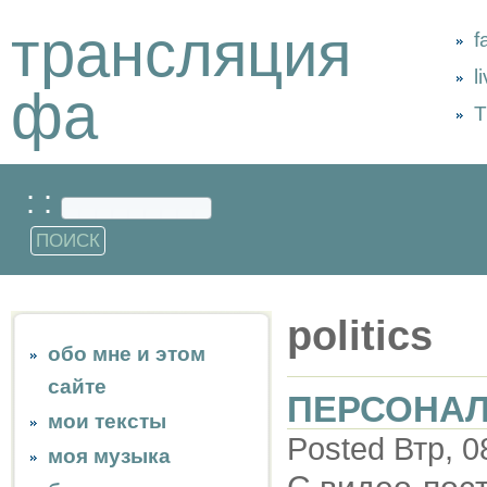
трансляция
f
l
фа
Т
: :
politics
обо мне и этом
сайте
ПЕРСОНАЛ
мои тексты
Posted Втр, 0
моя музыка