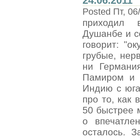
24.06.2011
Posted Пт, 06
приходил 
Душанбе и с
говорит: "о
грубые, нер
ни Германи
Памиром и 
Индию с юга
про то, как
50 быстрее 
о впечатле
осталось. З