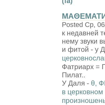
(fa)
МАΘЕМАТ
Posted Ср, 06
к недавней те
нему звуки в
и фитой - у Д
церковносла
Фатриарх = П
Пилат..
У Даля -
θ, Ф
в церковном 
произношень