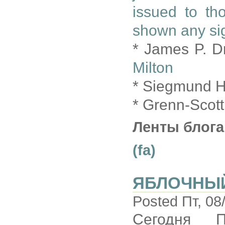
issued to th
shown any sig
* James P. Dr
Milton
* Siegmund H
* Grenn-Scot
Ленты блога
(fa)
ЯБЛОЧНЫ
Posted Пт, 08
Сегодня П