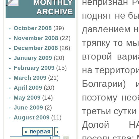
непризнан Р
MONTHLY
ARCHIVE
поднят не б
давлением н
October 2008
(39)
November 2008
(22)
тряпку то м
December 2008
(26)
второй вари
January 2009
(20)
February 2009
(15)
на территори
March 2009
(21)
Болгарии) 
April 2009
(20)
поэтому нео
May 2009
(14)
June 2009
(2)
третьи сутк
August 2009
(11)
Долой НА
« первая
‹
посольства: