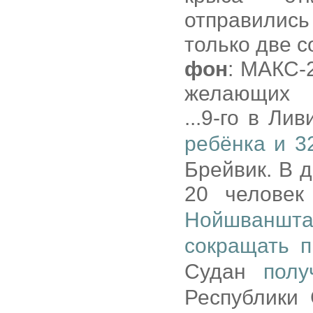
отправилис
только две с
фон
: МАКС-
желающих
...9-го в Л
ребёнка и 
Брейвик. В 
20 челове
Нойшваншта
сокращать 
Судан
полу
Республики 