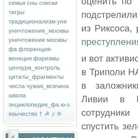
оценить по 
семья
сны
списки
тигры
подстрелили,
традиционализм
уни
из Риксоса, 
уничтожение_москвы
уничтожение москвы
преступлени
фа
флоренция-
и вот актив
венеция
форизмы
цензура_контроль
в Триполи Н
цитаты_фрагменты
в заложник
числа
чужая_всячина
школа
Ливии в М
энциклопедия_фа
ю-з
сотрудник
язычество
†
☭
♫
✡
спустить зе