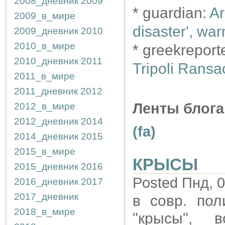
2008_дневник
2009
* guardian:
Ar
2009_в_мире
disaster', wa
2009_дневник
2010
2010_в_мире
* greekreport
2010_дневник
2011
Tripoli Rans
2011_в_мире
2011_дневник
2012
Ленты блога
2012_в_мире
2012_дневник
2014
(fa)
2014_дневник
2015
2015_в_мире
КРЫСЫ
2015_дневник
2016
Posted Пнд, 0
2016_дневник
2017
2017_дневник
в совр. пол
2018_в_мире
"крысы", 