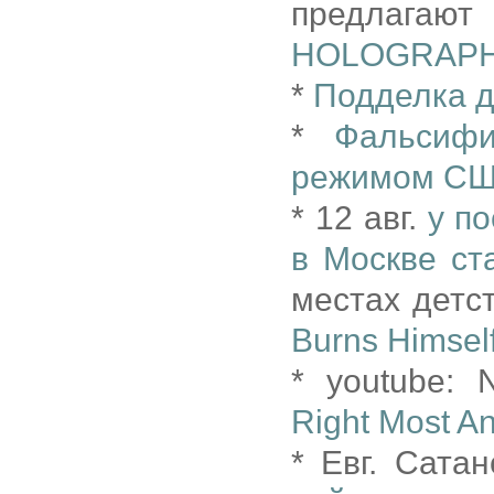
предлагаю
HOLOGRAPH
*
Подделка д
*
Фальсифи
режимом США
* 12 авг.
у п
в Москве ст
местах детст
Burns Himsel
* youtube:
Right Most An
* Евг. Сата