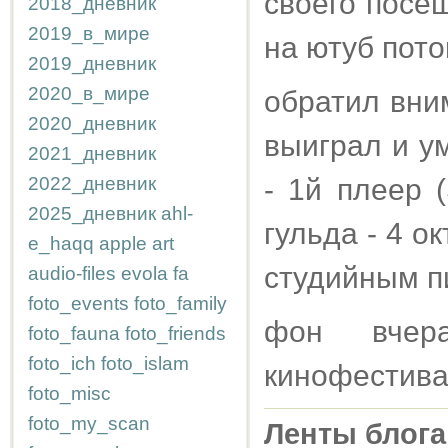
своего посе
2018_дневник
2019_в_мире
на ютуб пото
2019_дневник
2020_в_мире
обратил вни
2020_дневник
выиграл и ум
2021_дневник
2022_дневник
- 1й плеер 
2025_дневник
ahl-
гульда - 4 о
e_haqq
apple
art
студийным п
audio-files
evola
fa
foto_events
foto_family
фон вчер
foto_fauna
foto_friends
foto_ich
foto_islam
кинофестив
foto_misc
foto_my_scan
Ленты блога