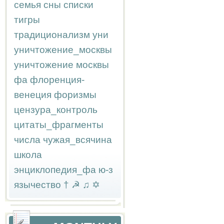
семья
сны
списки
тигры
традиционализм
уни
уничтожение_москвы
уничтожение москвы
фа
флоренция-
венеция
форизмы
цензура_контроль
цитаты_фрагменты
числа
чужая_всячина
школа
энциклопедия_фа
ю-з
язычество
†
☭
♫
✡