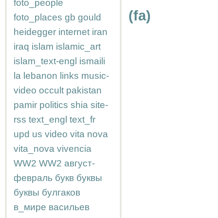
foto_people
(fa)
foto_places
gb
gould
heidegger
internet
iran
iraq
islam
islamic_art
islam_text-engl
ismaili
la
lebanon
links
music-
video
occult
pakistan
pamir
politics
shia
site-
rss
text_engl
text_fr
upd
us
video
vita nova
vita_nova
vivencia
WW2
WW2
август-
февраль
букв
буквы
буквы
булгаков
в_мире
васильев