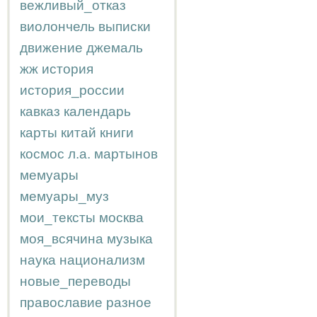
вежливый_отказ
виолончель
выписки
движение
джемаль
жж
история
история_россии
кавказ
календарь
карты
китай
книги
космос
л.а.
мартынов
мемуары
мемуары_муз
мои_тексты
москва
моя_всячина
музыка
наука
национализм
новые_переводы
православие
разное