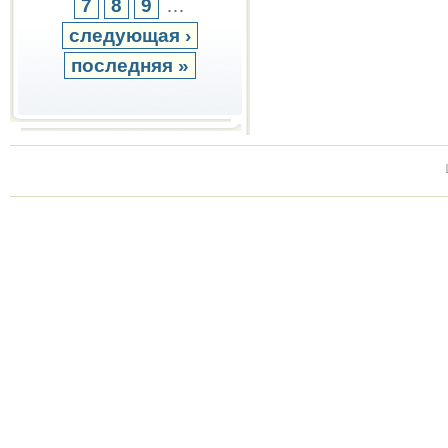
7
8
9
…
следующая ›
последняя »