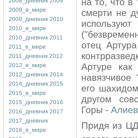
на то, что в
2008_дневник
2009
2009_в_мире
смерти не д
2009_дневник
2010
использу
2010_в_мире
("безвремен
2010_дневник
2011
отец Артура
2011_в_мире
контрразвед
2011_дневник
2012
Артуре как
2012_в_мире
2012_дневник
2014
навязчивое 
2014_дневник
2015
его шахидом
2015_в_мире
другом сов
2015_дневник
2016
Горы -
Алиев
2016_дневник
2017
2017_дневник
Придя из ЦД
2018_в_мире