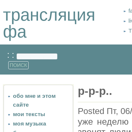
трансляция
f
l
фа
Т
: :
р-р-р..
обо мне и этом
сайте
Posted Пт, 06
мои тексты
уже неделю 
моя музыка
звонят люди