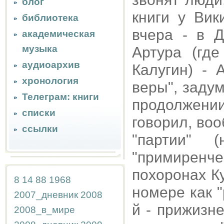
блог
книги у Вик
библиотека
вчера - в 
академическая
музыка
Артура (гд
аудиоархив
Калугин) - 
хронология
веры", заду
Телеграм: книги
продолжен
списки
говорил, во
ссылки
"партии" 
"примиренче
похоронах К
8
14
88
1968
номере как "
2007_дневник
2008
й - прижизн
2008_в_мире