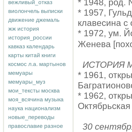
* 1948, род. 
вежливый_отказ
* 1957, Гуль
виолончель
выписки
движение
джемаль
клавесина с 
жж
история
* 1972, ум. 
история_россии
Женева [пох
кавказ
календарь
карты
китай
книги
ИСТОРИЯ М
космос
л.а.
мартынов
мемуары
* 1961, откр
мемуары_муз
Багратионов
мои_тексты
москва
* 1962, откр
моя_всячина
музыка
Октябрьская
наука
национализм
новые_переводы
30 сентяб
православие
разное