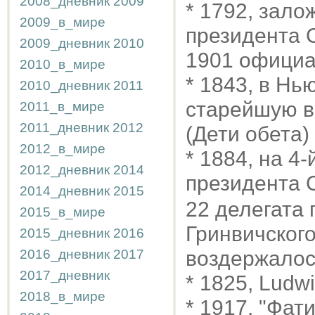
2008_дневник
2009
* 1792, зало
2009_в_мире
президента С
2009_дневник
2010
1901 официа
2010_в_мире
* 1843, в Нь
2010_дневник
2011
старейшую в 
2011_в_мире
2011_дневник
2012
(Дети обета)
2012_в_мире
* 1884, на 4
2012_дневник
2014
президента
2014_дневник
2015
22 делегата
2015_в_мире
Гринвичского
2015_дневник
2016
2016_дневник
2017
воздержалос
2017_дневник
* 1825, Ludw
2018_в_мире
* 1917, "Фат