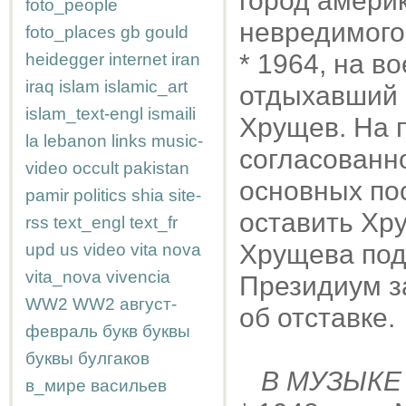
город амери
foto_people
невредимого
foto_places
gb
gould
* 1964, на в
heidegger
internet
iran
iraq
islam
islamic_art
отдыхавший 
islam_text-engl
ismaili
Хрущев. На 
la
lebanon
links
music-
согласованн
video
occult
pakistan
основных по
pamir
politics
shia
site-
оставить Хру
rss
text_engl
text_fr
Хрущева под
upd
us
video
vita nova
vita_nova
vivencia
Президиум з
WW2
WW2
август-
об отставке.
февраль
букв
буквы
буквы
булгаков
В МУЗЫКЕ
в_мире
васильев