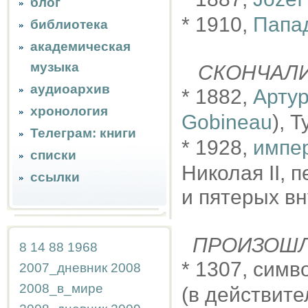
блог
* 1910,
Папа
библиотека
академическая
музыка
СКОНЧАЛ
аудиоархив
* 1882,
Артур
хронология
Gobineau
), 
Телеграм: книги
* 1928,
импе
списки
Николая II,
ссылки
и пятерых вн
ПРОИЗОШ
8
14
88
1968
* 1307, сим
2007_дневник
2008
2008_в_мире
(в действите