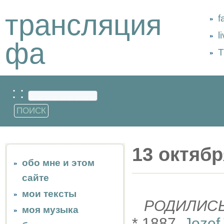
трансляция
f
l
фа
Т
: :
13 октябр
обо мне и этом
сайте
мои тексты
РОДИЛИС
моя музыка
* 1887,
Jozef