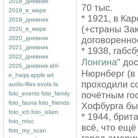
2018_дневник
70 тыс.
2019_в_мире
* 1921, в Ка
2019_дневник
(+страны Зак
2020_в_мире
2020_дневник
договореннос
2021_дневник
* 1938, габсб
2022_дневник
Лонгина
" до
2025_дневник
ahl-
Нюрнберг (в 
e_haqq
apple
art
проходили с
audio-files
evola
fa
почётным го
foto_events
foto_family
foto_fauna
foto_friends
Хофбурга бы
foto_ich
foto_islam
* 1944, бри
foto_misc
всё, что ещ
foto_my_scan