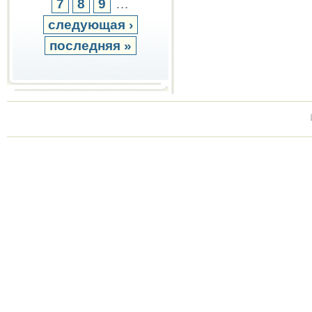
7
8
9
…
следующая ›
последняя »