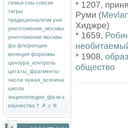
семья
сны
списки
* 1207, при
тигры
Руми (
Мevla
традиционализм
уни
Хиджре)
уничтожение_москвы
* 1659,
Робин
уничтожение москвы
необитаемый
фа
флоренция-
венеция
форизмы
* 1908,
образ
цензура_контроль
общество
цитаты_фрагменты
числа
чужая_всячина
школа
энциклопедия_фа
ю-з
язычество
†
☭
♫
✡