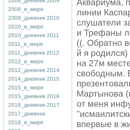
2008_дневник
2009
Аквариума, 
2009_в_мире
линии Каспа
2009_дневник
2010
слушатели за
2010_в_мире
и Трефаны л
2010_дневник
2011
((. Обратно в
2011_в_мире
й я родился)
2011_дневник
2012
2012_в_мире
на 27м месте
2012_дневник
2014
свободным. 
2014_дневник
2015
презентовали
2015_в_мире
Мартынова (г
2015_дневник
2016
от меня инф
2016_дневник
2017
"исмаилитск
2017_дневник
2018_в_мире
впервые в жи