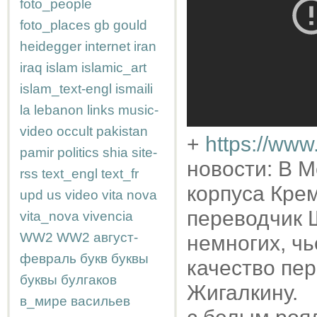
foto_people
foto_places
gb
gould
heidegger
internet
iran
iraq
islam
islamic_art
islam_text-engl
ismaili
la
lebanon
links
music-
video
occult
pakistan
+
https://ww
pamir
politics
shia
site-
новости: В М
rss
text_engl
text_fr
корпуса Крем
upd
us
video
vita nova
переводчик 
vita_nova
vivencia
WW2
WW2
август-
немногих, чь
февраль
букв
буквы
качество пе
буквы
булгаков
Жигалкину.
в_мире
васильев