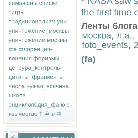
*
NASA saw so
семья
сны
списки
the first time 
тигры
традиционализм
уни
Ленты блога
уничтожение_москвы
москва
,
л.а.
,
уничтожение москвы
foto_events
,
фа
флоренция-
(fa)
венеция
форизмы
цензура_контроль
цитаты_фрагменты
числа
чужая_всячина
школа
энциклопедия_фа
ю-з
язычество
†
☭
♫
✡