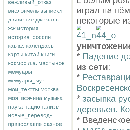
с белым роял
вежливый_отказ
играл на нём
виолончель
выписки
некоторые из
движение
джемаль
жж
история
история_россии
уничтожени
кавказ
календарь
карты
китай
книги
*
Падение д
космос
л.а.
мартынов
из сети
:
мемуары
*
Реставраци
мемуары_муз
Воскресенск
мои_тексты
москва
*
засыпка ру
моя_всячина
музыка
наука
национализм
деревьев, К
новые_переводы
* Введенско
православие
разное