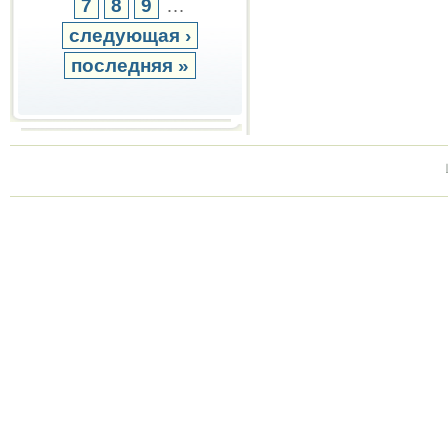
7
8
9
…
следующая ›
последняя »