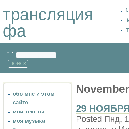
трансляция
f
l
фа
Т
: :
November
обо мне и этом
сайте
29 НОЯБРЯ
мои тексты
Posted Пнд, 1
моя музыка