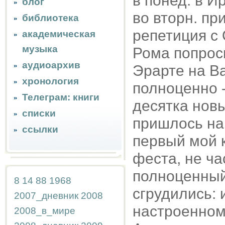
в понед. в И
блог
во вторн. пр
библиотека
репетиция с 
академическая
музыка
Рома попрос
аудиоархив
Эрарте на В
хронология
полноценно -
Телеграм: книги
десятка новы
списки
пришлось нап
ссылки
первый мой к
феста, не ча
полноценный
8
14
88
1968
сгрудились: 
2007_дневник
2008
настроенном
2008_в_мире