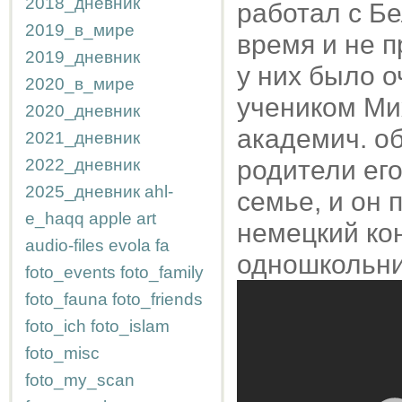
2018_дневник
работал с Бе
2019_в_мире
время и не п
2019_дневник
у них было 
2020_в_мире
учеником Ми
2020_дневник
академич. об
2021_дневник
2022_дневник
родители его
2025_дневник
ahl-
семье, и он 
e_haqq
apple
art
немецкий кон
audio-files
evola
fa
одношкольни
foto_events
foto_family
foto_fauna
foto_friends
foto_ich
foto_islam
foto_misc
foto_my_scan