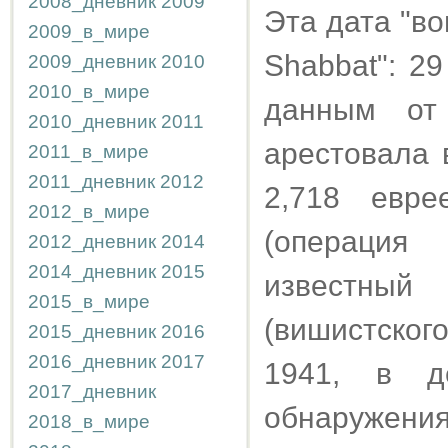
2008_дневник
2009
Эта дата "во
2009_в_мире
Shabbat": 2
2009_дневник
2010
2010_в_мире
данным от
2010_дневник
2011
арестовала 
2011_в_мире
2011_дневник
2012
2,718 евр
2012_в_мире
(операция 
2012_дневник
2014
2014_дневник
2015
известный 
2015_в_мире
(вишистског
2015_дневник
2016
2016_дневник
2017
1941, в д
2017_дневник
обнаружения
2018_в_мире