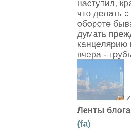
наступил, кр
что делать с
обороте быва
думать прежд
канцелярию к
вчера - труб
z
Ленты блога
(fa)