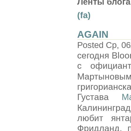
Ленты блога
(fa)
AGAIN
Posted Ср, 06
сегодня Blo
с официан
Мартыновым
григорианс
Густава
М
Калининград
любит янта
Фридланд, 