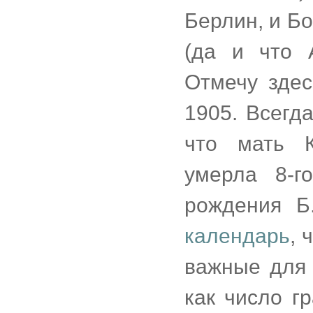
Берлин, и Б
(да и что 
Отмечу здес
1905. Всегд
что мать К
умерла 8-г
рождения Б
календарь
, 
важные для 
как число г