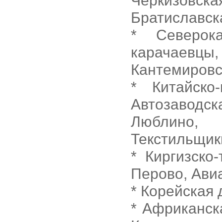
Черкизовс
Братиславск
* Северока
карачаев
Кантемировс
* Китайско
Автозаводс
Люблино, 
Текстильщик
* Киргизско
Перово, Ави
* Корейская
* Африканск