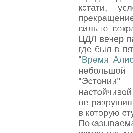
кстати, ус
прекращение
сильно сокр
ЦДЛ вечер п
где был в п
"
Время Али
небольшой
"Эстонии
настойчивой
не разрушиш
в которую ст
Показывае