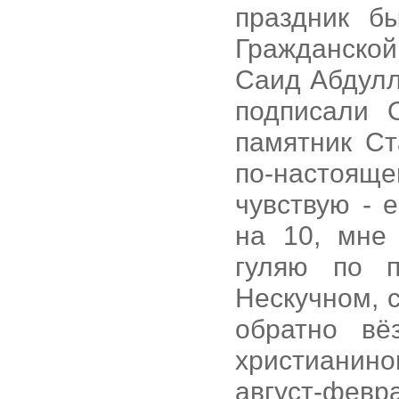
праздник б
Гражданско
Саид Абдулл
подписали 
памятник Ст
по-настоящ
чувствую - 
на 10, мне 
гуляю по п
Нескучном, 
обратно вё
христианино
август-февр