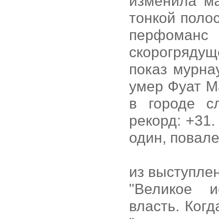
изменила ма
тонкой поло
перфоманс
скорогрядущ
показ мурнау
умер Фуат Ма
в городе с
рекорд: +31
один, повале
из выступле
"Великое и
власть. Когд