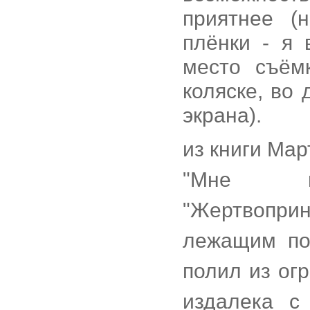
приятнее (
плёнки - я 
место съём
коляске, во
экрана).
из книги Ма
"Мне в
"Жертвопри
лежащим по
полил из ог
издалека с