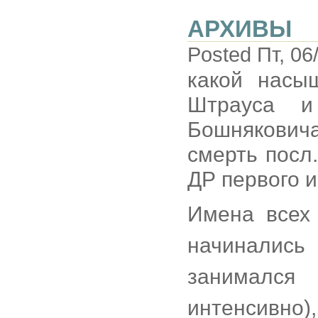
АРХИВЫ
Posted Пт, 06
какой насы
Штрауса и
Бошнякович
смерть посл
ДР первого 
Имена всех 
начинались
занимался
интенсивно),