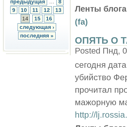
предыдущая
…
8
Ленты блога
9
10
11
12
13
14
15
16
(fa)
следующая ›
последняя »
ОПЯТЬ О 
Posted Пнд, 0
сегодня дат
убийство Фер
прочитал пр
мажорную ма
http://lj.ross