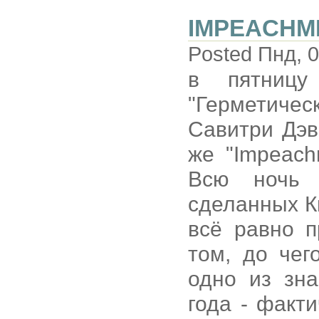
IMPEACHM
Posted Пнд, 0
в пятницу
"Герметичес
Савитри Дэв
же "Impeachm
Всю ночь 
сделанных Кн
всё равно п
том, до че
одно из зн
года - факти