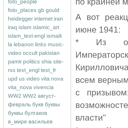
по крайней м
foto_people
foto_places
gb
gould
А вот реакц
heidegger
internet
iran
iraq
islam
islamic_art
июне 1941:
islam_text-engl
ismaili
* Из обр
la
lebanon
links
music-
video
occult
pakistan
Император
pamir
politics
shia
site-
Кирилловича
rss
text_engl
text_fr
всем верны
upd
us
video
vita nova
vita_nova
vivencia
с призывом
WW2
WW2
август-
возможнос
февраль
букв
буквы
буквы
булгаков
власти"
в_мире
васильев