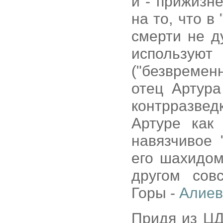
й - прижизн
на то, что в
смерти не д
использу
("безвремен
отец Артура
контрразвед
Артуре как
навязчивое 
его шахидом
другом сов
Горы -
Алиев
Придя из ЦД