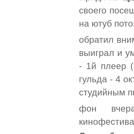
своего посе
на ютуб пото
обратил вни
выиграл и ум
- 1й плеер 
гульда - 4 о
студийным п
фон вчер
кинофестив