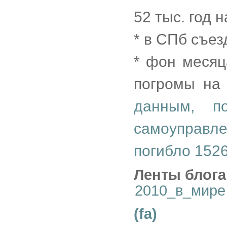
52 тыс. год н
* в СПб съез
* фон месяц
погромы на 
данным, п
самоуправле
погибло 152
Ленты блога
2010_в_мире
(fa)