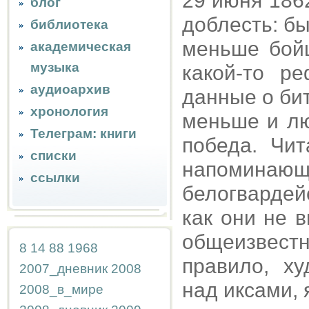
29 июня 186
блог
доблесть: был
библиотека
меньше бойц
академическая
музыка
какой-то р
аудиоархив
данные о би
хронология
меньше и лю
Телеграм: книги
победа. Чи
списки
напомина
ссылки
белогвардейс
как они не 
общеизвест
8
14
88
1968
правило, х
2007_дневник
2008
над иксами, 
2008_в_мире