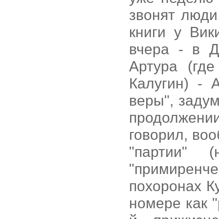
звонят люди
книги у Вик
вчера - в 
Артура (гд
Калугин) - 
веры", заду
продолжен
говорил, во
"партии" 
"примиренче
похоронах К
номере как "