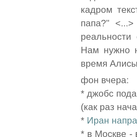
кадром текс
папа?" <...
реальности
Нам нужно н
время Алисы
фон вчера:
* джобс пода
(как раз нач
*
Иран напра
* в Москве -