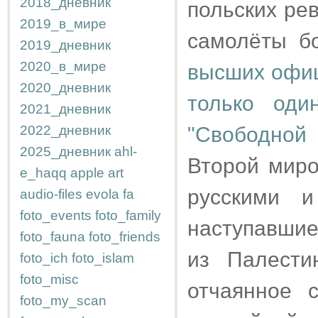
2018_дневник
польских ре
2019_в_мире
самолёты бо
2019_дневник
2020_в_мире
высших офиц
2020_дневник
только оди
2021_дневник
2022_дневник
"Свободной
2025_дневник
ahl-
Второй миро
e_haqq
apple
art
русскими 
audio-files
evola
fa
foto_events
foto_family
наступавшие
foto_fauna
foto_friends
из Палести
foto_ich
foto_islam
foto_misc
отчаянное 
foto_my_scan