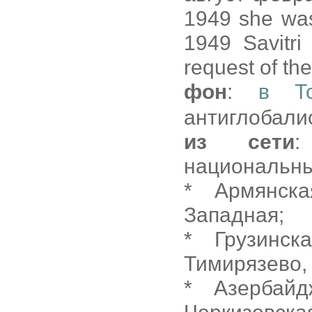
1949 she was
1949 Savitri
request of th
фон
:
в То
антиглобали
из сети
:
национальны
* Армянск
Западная;
* Грузинс
Тимирязево,
* Азербайд