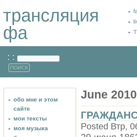
трансляция
f
l
фа
Т
: :
June 2010
обо мне и этом
сайте
ГРАЖДАН
мои тексты
Posted Втр, 0
моя музыка