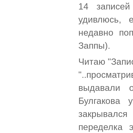
14 записей
удивлюсь, 
недавно по
Заппы).
Читаю "Запис
"..просмат
выдавали 
Булгакова 
закрывался
переделка 