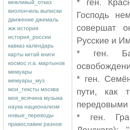
* ген. Кра
вежливый_отказ
виолончель
выписки
Господь не
движение
джемаль
совершат о
жж
история
история_россии
Русские и Им
кавказ
календарь
* ген. Ба
карты
китай
книги
космос
л.а.
мартынов
освобождени
мемуары
* ген. Семё
мемуары_муз
мои_тексты
москва
пути, как 
моя_всячина
музыка
передовыми 
наука
национализм
новые_переводы
* ген. Гра
православие
разное
Донского):