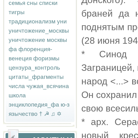
семья
сны
списки
браней да 
тигры
традиционализм
уни
поднятым пр
уничтожение_москвы
(28 июня 194
уничтожение москвы
фа
флоренция-
* Синод Р
венеция
форизмы
Заграницей,
цензура_контроль
цитаты_фрагменты
народ <...> 
числа
чужая_всячина
Он сохранил
школа
энциклопедия_фа
ю-з
свою всесил
язычество
†
☭
♫
✡
* арх. Сера
новый кре