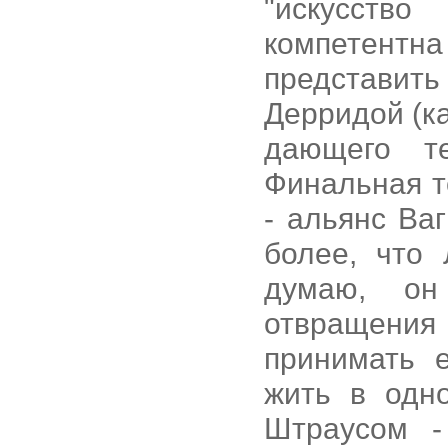
"искусств
компетентн
представит
Дерридой (к
дающего т
Финальная т
- альянс Ва
более, что
думаю, он
отвращения
принимать 
жить в одн
Штраусом -