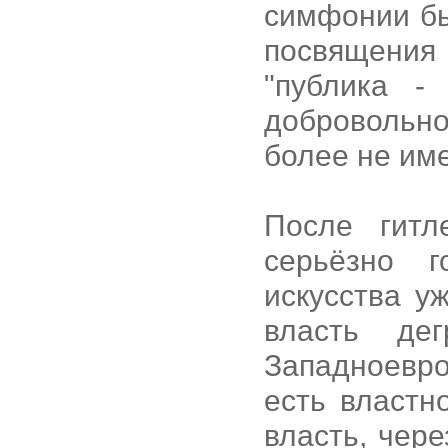
симфонии бы
посвящени
"публика -
добровольно
более не име
После гитл
серьёзно 
искусства у
власть дег
Западноевр
есть властн
власть, чере