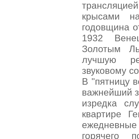
трансляцией
крысами н
годовщина о
1932 Вене
Золотым Ль
лучшую ре
звуковому с
В "пятницу 
важнейший з
изредка сл
квартире Г
ежедневные
горячего 