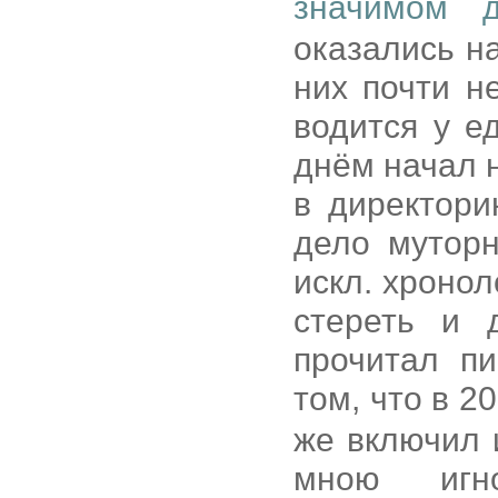
значимом 
оказались н
них почти н
водится у е
днём начал 
в директори
дело муторн
искл. хронол
стереть и 
прочитал пи
том, что в 2
же включил 
мною игно