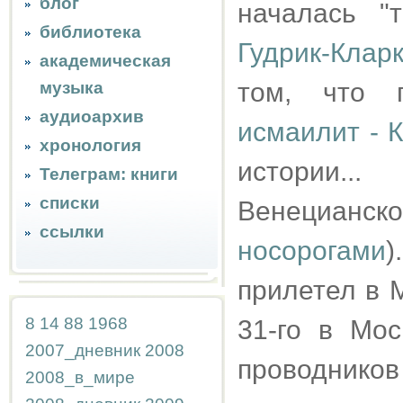
блог
началась "
библиотека
Гудрик-Клар
академическая
том, что 
музыка
аудиоархив
исмаилит - 
хронология
истории.
Телеграм: книги
списки
Венецианско
ссылки
носорогами
)
прилетел в 
8
14
88
1968
31-го в Мос
2007_дневник
2008
проводников
2008_в_мире