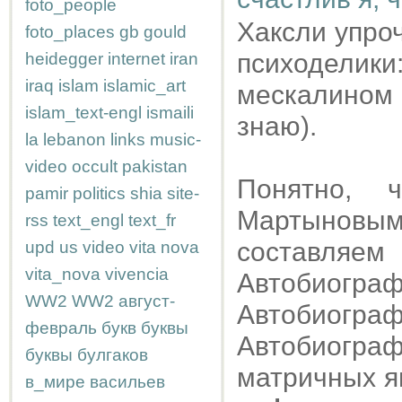
foto_people
Хаксли упро
foto_places
gb
gould
психоделик
heidegger
internet
iran
iraq
islam
islamic_art
мескалином
islam_text-engl
ismaili
знаю).
la
lebanon
links
music-
video
occult
pakistan
Понятно,
pamir
politics
shia
site-
Мартыновым
rss
text_engl
text_fr
составляем 
upd
us
video
vita nova
vita_nova
vivencia
Автобиогра
WW2
WW2
август-
Автобиограф
февраль
букв
буквы
Автобиогра
буквы
булгаков
матричных яв
в_мире
васильев