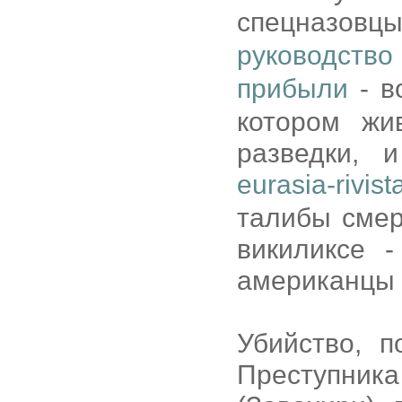
спецназов
руководство
прибыли
- в
котором жи
разведки, 
eurasia-rivist
талибы смер
викиликсе -
американцы д
Убийство, 
Преступн