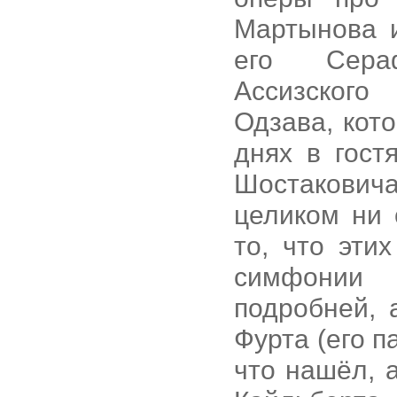
Мартынова 
его Сера
Ассизского
Одзава, кото
днях в гост
Шостаковича
целиком ни 
то, что эти
симфонии
подробней, 
Фурта (его п
что нашёл, 