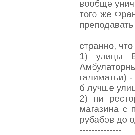
вообще унич
того же Фран
преподавать
--------------
странно, что
1) улицы В
Амбулатор
галиматьи) -
б лучше ули
2) ни ресто
магазина с 
рубабов до о
--------------