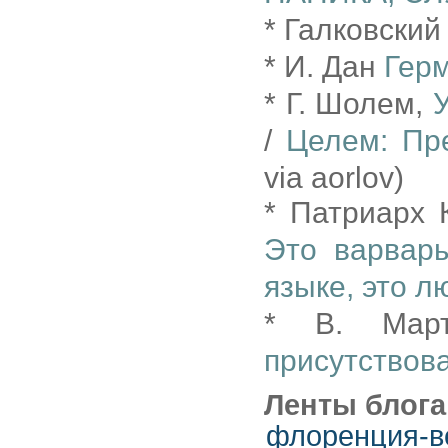
* Галковски
* И. Дан
Гер
* Г. Шолем,
/
Целем: Пр
via aorlov)
* Патриарх 
Это варвар
языке, это л
* В. Ма
присутствов
Ленты блога
флоренция-в