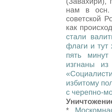
(Завахири),
нам в осн.
советской Р
как происход
стали валит
флаги и тут
пять минут
изгнаны из
«Социалисти
избитому по
с черепно-м
Уничтожени
*
Москомна