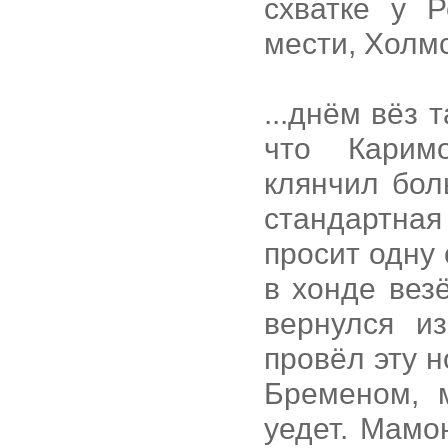
схватке у Р
мести, Холм
...днём вёз 
что Карим
клянчил бол
стандартная
просит одну
в хонде вез
вернулся и
провёл эту 
Бременом, 
уедет. Мамо