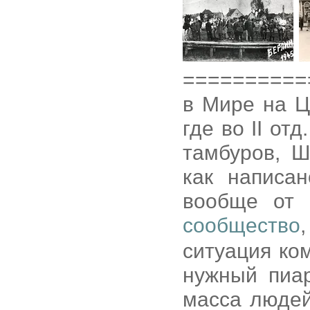
==========
в Мире на Ц
где во II от
тамбуров, Ш
как написа
вообще от 
сообщество
ситуация ко
нужный пиар
масса людей