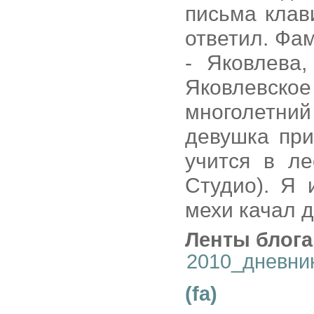
письма клав
ответил. Фа
- Яковлева
Яковлевское
многолетний
девушка при
учится в л
Студио). Я 
мехи качал д
Ленты блога
2010_дневни
(fa)