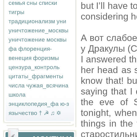
семья
сны
списки
but I’ll have
тигры
considering h
традиционализм
уни
уничтожение_москвы
А вот слабо
уничтожение москвы
у Дракулы (Ст
фа
флоренция-
I answered th
венеция
форизмы
цензура_контроль
her head as s
цитаты_фрагменты
know that! b
числа
чужая_всячина
saying that I
школа
the eve of 
энциклопедия_фа
ю-з
tonight, when 
язычество
†
☭
♫
✡
things in the 
старостиль