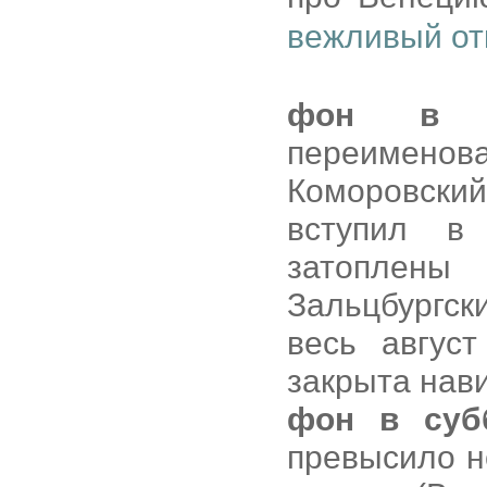
вежливый от
фон в 
переименов
Коморовски
вступил в
затоплены
Зальцбургски
весь авгус
закрыта нав
фон в суб
превысило н