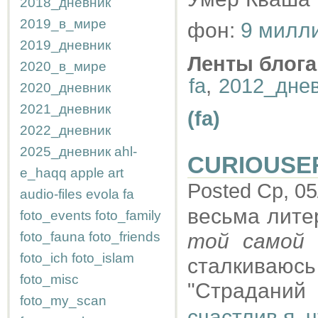
2018_дневник
2019_в_мире
фон:
9 милл
2019_дневник
Ленты блога
2020_в_мире
fa
,
2012_дне
2020_дневник
2021_дневник
(fa)
2022_дневник
2025_дневник
ahl-
CURIOUSE
e_haqq
apple
art
Posted Ср, 05
audio-files
evola
fa
весьма лите
foto_events
foto_family
foto_fauna
foto_friends
той самой
А
foto_ich
foto_islam
сталкиваю
foto_misc
"Страданий 
foto_my_scan
счастлив я, ч