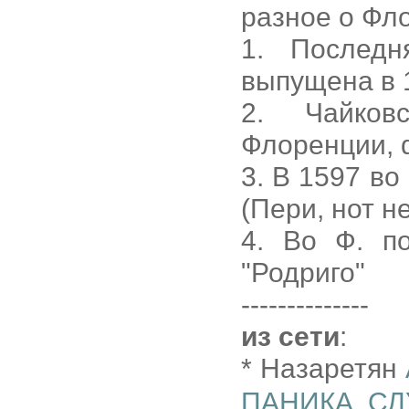
разное о Фл
1. Послед
выпущена в 
2. Чайков
Флоренции, d
3. В 1597 во
(Пери, нот не
4. Во Ф. п
"Родриго"
--------------
из сети
:
* Назаретян
ПАНИКА, С