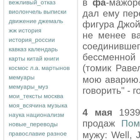
в
фа
-мажор
вежливый_отказ
дал ему пер
виолончель
выписки
движение
джемаль
фигура Джой
жж
история
не менее ва
история_россии
соединив
кавказ
календарь
бессменной
карты
китай
книги
(томик Раве
космос
л.а.
мартынов
мемуары
мою аварию.
мемуары_муз
говорить" - г
мои_тексты
москва
моя_всячина
музыка
4 мая
1939
наука
национализм
продаж
Пом
новые_переводы
мужу: Well, J
православие
разное