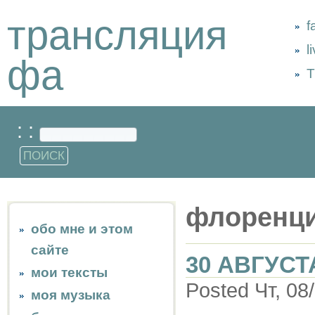
трансляция
f
l
фа
Т
: :
флоренци
обо мне и этом
сайте
30 АВГУСТ
мои тексты
Posted Чт, 08
моя музыка