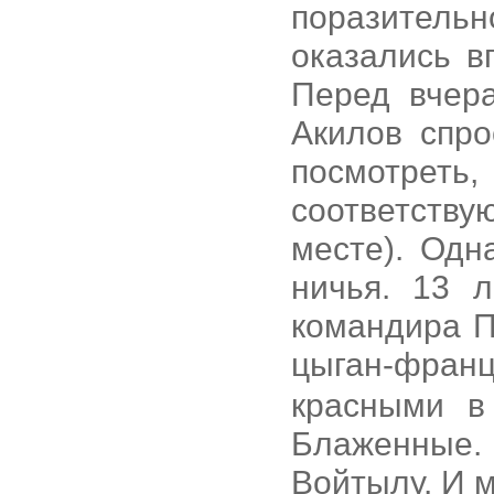
поразитель
оказались в
Перед вчер
Акилов спро
посмотрет
соответств
месте). Одн
ничья. 13 
командира П
цыган-фран
красными в
Блаженные.
Войтылу. И 