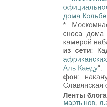
официально
дома Кольбе
* Москомн
сноса дома 
камерой наб
из сети
: Ка
африканских
Аль Каеду
".
фон
: накан
Славянская 
Ленты блога
мартынов
,
л.