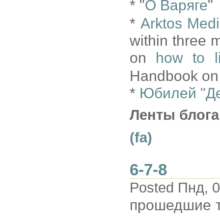
* "
О Варяге
"
*
Arktos Med
within three
on
how to l
Handbook on T
*
Юбилей "Де
Ленты блога
(fa)
6-7-8
Posted Пнд, 0
прошедшие 