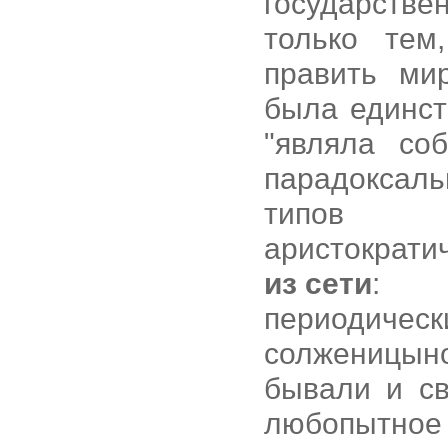
государст
только тем
править мир
была единст
"являла со
парадоксал
типов пр
аристократич
из сети
:
периоди
солженицын
бывали и с
любопытное 