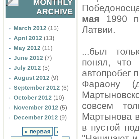
MONTHLY
Победоносца 
ARCHIVE
мая
1990 пр
Латвии.
March 2012
(15)
April 2012
(13)
May 2012
(11)
...был тол
June 2012
(7)
понял, что
July 2012
(5)
автопробег п
August 2012
(9)
Фараону (
September 2012
(6)
Мартыновск
October 2012
(10)
совсем тол
November 2012
(5)
Мартынова в
December 2012
(9)
в пустой по
« первая
‹
"Начинают и