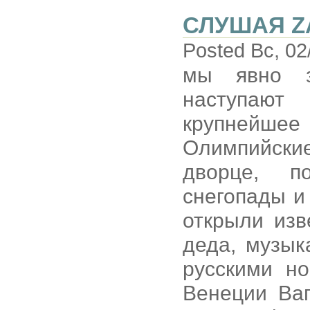
СЛУШАЯ Z
Posted Вс, 02
мы явно з
наступают
крупнейше
Олимпийски
дворце, п
снегопады и 
открыли изв
деда, музык
русскими но
Венеции Ваг