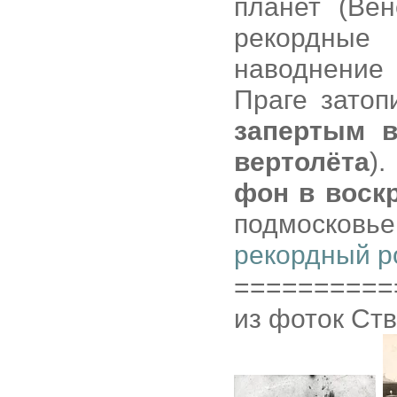
планет (Ве
рекордные
наводнение 
Праге затоп
запертым в
вертолёта
).
фон в воск
подмосков
рекордный р
==========
из фоток Ст