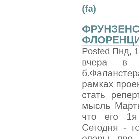
(fa)
ФРУНЗЕНС
ФЛОРЕНЦИЯ
Posted Пнд, 1
вчера в "
б.Фалансте
рамках проек
стать репе
мысль Марты
что его 1я
Сегодня - 
оперы про 