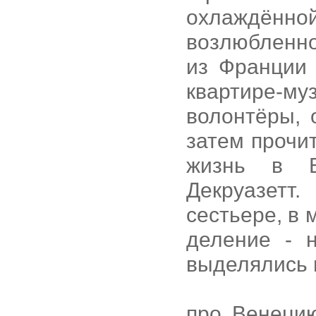
охлаждённой
возлюбленно
из Франции 
квартире-му
волонтёры, 
затем прочи
жизнь в В
Декруазетт
сестьере, в
деление - 
выделялись 
про Венеци