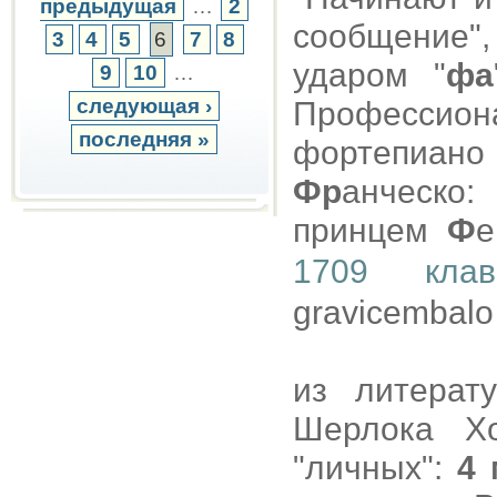
предыдущая
…
2
сообщение"
3
4
5
6
7
8
ударом "
фа
9
10
…
следующая ›
Профессион
последняя »
фортепиан
Фр
анческо
принцем
Ф
е
1709 клав
gravicembalo 
из литерат
Шерлока Х
"личных":
4 