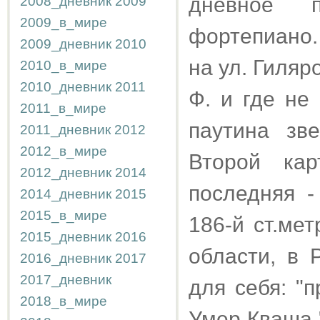
дневное 
2008_дневник
2009
2009_в_мире
фортепиано.
2009_дневник
2010
на ул. Гиляро
2010_в_мире
2010_дневник
2011
Ф. и где не
2011_в_мире
паутина зв
2011_дневник
2012
2012_в_мире
Второй ка
2012_дневник
2014
последняя -
2014_дневник
2015
2015_в_мире
186-й ст.ме
2015_дневник
2016
области, в 
2016_дневник
2017
2017_дневник
для себя: "
2018_в_мире
Умер Кваша 