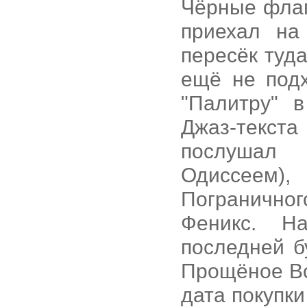
Чёрные флаг
приехал на
пересёк туд
ещё не подх
"Палитру" 
Джаз-текста
послушал 
Одиссеем)
Пограничног
Феникс. Н
последней б
Прощёное Во
дата покупк