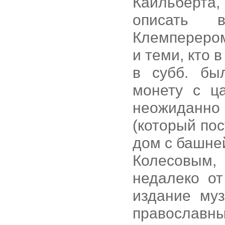
Кайльберта
описать в
Клемперером,
и теми, кто 
в субб. бы
монету с ц
неожиданно
(который по
дом с башне
Колесовым
недалеко от
издание муз
православн