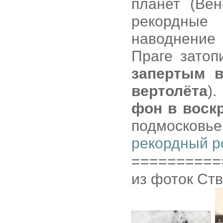
планет (Ве
рекордные
наводнение 
Праге затоп
запертым в
вертолёта
).
фон в воск
подмосков
рекордный р
==========
из фоток Ст