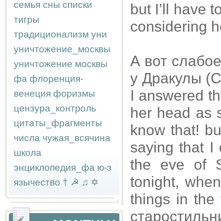
семья
сны
списки
but I’ll have
тигры
considering h
традиционализм
уни
уничтожение_москвы
А вот слабо
уничтожение москвы
у Дракулы (Ст
фа
флоренция-
I answered th
венеция
форизмы
цензура_контроль
her head as s
цитаты_фрагменты
know that! b
числа
чужая_всячина
saying that I
школа
the eve of 
энциклопедия_фа
ю-з
tonight, when 
язычество
†
☭
♫
✡
things in the 
старостиль