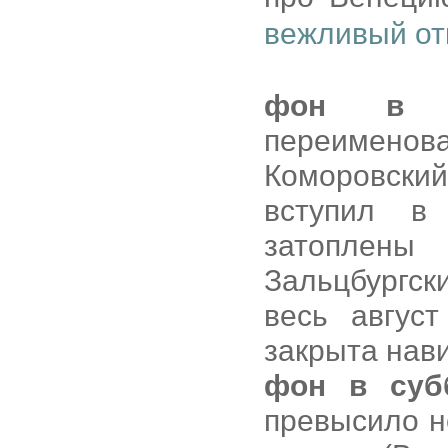
вежливый от
фон в 
переименов
Коморовски
вступил в
затоплены
Зальцбургски
весь авгус
закрыта нав
фон в суб
превысило н