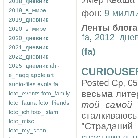
2018_дневник
2019_в_мире
фон:
9 милл
2019_дневник
Ленты блога
2020_в_мире
fa
,
2012_дне
2020_дневник
2021_дневник
(fa)
2022_дневник
2025_дневник
ahl-
CURIOUSE
e_haqq
apple
art
Posted Ср, 05
audio-files
evola
fa
весьма лите
foto_events
foto_family
foto_fauna
foto_friends
той самой
А
foto_ich
foto_islam
сталкиваю
foto_misc
"Страданий 
foto_my_scan
счастлив я, ч