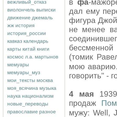
в
фа
-мажор
вежливый_отказ
дал ему пер
виолончель
выписки
движение
джемаль
фигура Джой
жж
история
не менее ва
история_россии
соединив
кавказ
календарь
бессменной
карты
китай
книги
(томик Раве
космос
л.а.
мартынов
мемуары
мою аварию.
мемуары_муз
говорить" - г
мои_тексты
москва
моя_всячина
музыка
4 мая
1939
наука
национализм
продаж
Пом
новые_переводы
мужу: Well, J
православие
разное