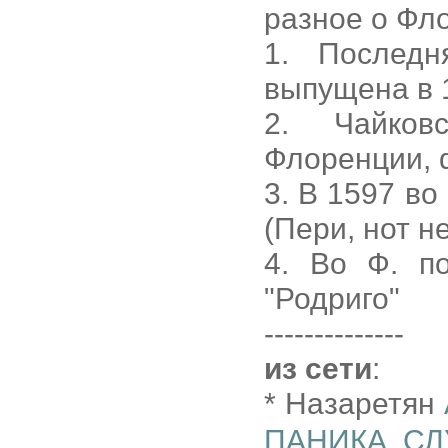
разное о Фл
1. Послед
выпущена в 
2. Чайков
Флоренции, d
3. В 1597 во
(Пери, нот не
4. Во Ф. п
"Родриго"
--------------
из сети
:
* Назаретян
ПАНИКА, С