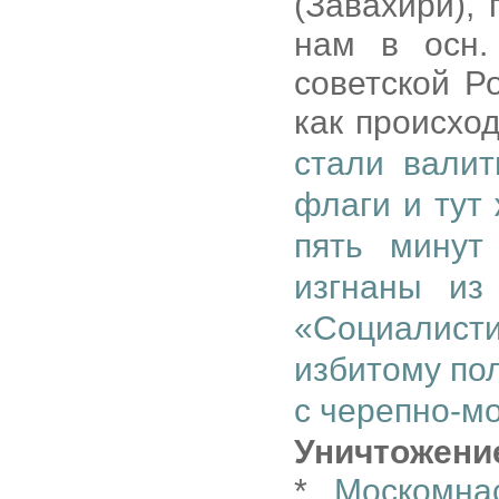
(Завахири),
нам в осн.
советской Р
как происход
стали валит
флаги и тут
пять минут
изгнаны из
«Социалисти
избитому по
с черепно-м
Уничтожени
*
Москомна