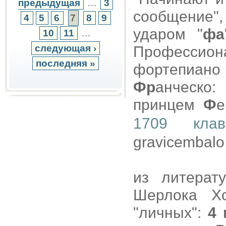
предыдущая
…
3
сообщение"
4
5
6
7
8
9
ударом "
фа
10
11
…
следующая ›
Профессион
последняя »
фортепиан
Фр
анческо
принцем
Ф
е
1709 клав
gravicembalo 
из литерат
Шерлока Х
"личных":
4 