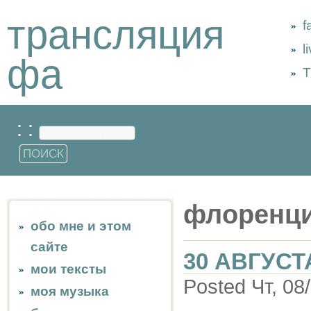
трансляция
f
l
фа
Т
: :
флоренци
обо мне и этом
сайте
30 АВГУСТ
мои тексты
Posted Чт, 08
моя музыка