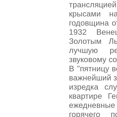
трансляцией
крысами н
годовщина о
1932 Вене
Золотым Ль
лучшую ре
звуковому с
В "пятницу 
важнейший з
изредка сл
квартире Г
ежедневные
горячего 