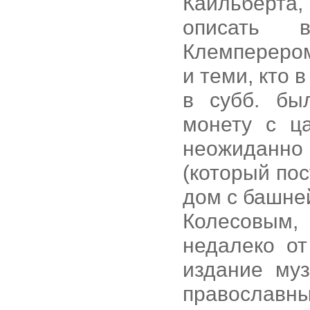
Кайльберта
описать в
Клемперером,
и теми, кто 
в субб. бы
монету с ц
неожиданно
(который по
дом с башне
Колесовым
недалеко от
издание муз
православн