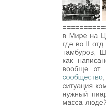
==========
в Мире на Ц
где во II от
тамбуров, Ш
как написа
вообще от 
сообщество
ситуация ко
нужный пиар
масса людей