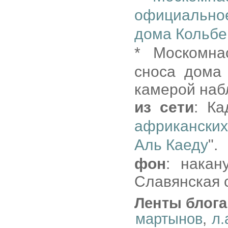
официально
дома Кольбе
* Москомн
сноса дома 
камерой наб
из сети
: Ка
африканских
Аль Каеду
".
фон
: накан
Славянская 
Ленты блога
мартынов
,
л.