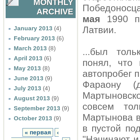
MONTHLY
Победоносца 
ARCHIVE
мая
1990 пр
Латвии.
January 2013
(4)
February 2013
(6)
March 2013
(8)
...был тол
April 2013
(6)
понял, что
May 2013
(8)
автопробег п
June 2013
(9)
Фараону (
July 2013
(4)
Мартыновск
August 2013
(9)
совсем тол
September 2013
(9)
Мартынова в
October 2013
(9)
в пустой по
« первая
‹
"Начинают и