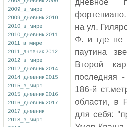
дневное 
2008_дневник
2009
2009_в_мире
фортепиано.
2009_дневник
2010
на ул. Гиляро
2010_в_мире
2010_дневник
2011
Ф. и где не
2011_в_мире
паутина зв
2011_дневник
2012
2012_в_мире
Второй ка
2012_дневник
2014
последняя -
2014_дневник
2015
2015_в_мире
186-й ст.ме
2015_дневник
2016
области, в 
2016_дневник
2017
2017_дневник
для себя: "
2018_в_мире
Умер Кваша 