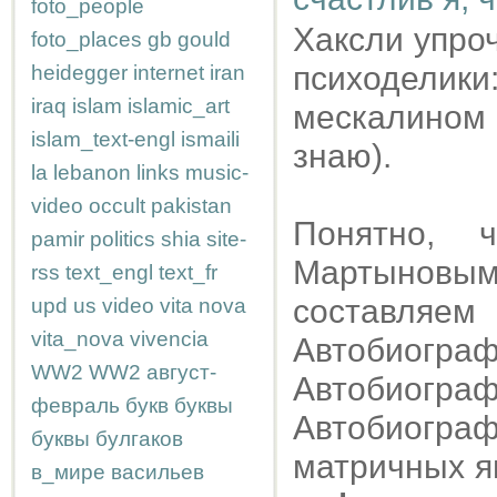
foto_people
Хаксли упро
foto_places
gb
gould
психоделик
heidegger
internet
iran
iraq
islam
islamic_art
мескалином
islam_text-engl
ismaili
знаю).
la
lebanon
links
music-
video
occult
pakistan
Понятно,
pamir
politics
shia
site-
Мартыновым
rss
text_engl
text_fr
составляем 
upd
us
video
vita nova
vita_nova
vivencia
Автобиогра
WW2
WW2
август-
Автобиограф
февраль
букв
буквы
Автобиогра
буквы
булгаков
матричных яв
в_мире
васильев