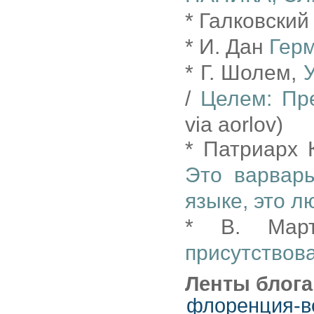
* Галковски
* И. Дан
Гер
* Г. Шолем,
/
Целем: Пр
via aorlov)
* Патриарх 
Это варвар
языке, это л
* В. Ма
присутствов
Ленты блога
флоренция-в