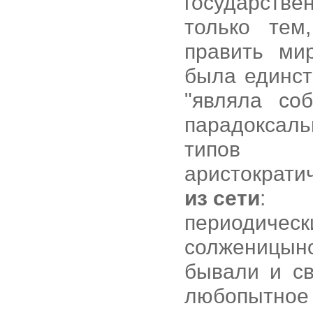
государст
только тем
править мир
была единст
"являла со
парадоксал
типов пр
аристократич
из сети
:
периоди
солженицын
бывали и с
любопытное 