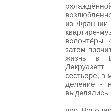
охлаждённой
возлюбленно
из Франции 
квартире-му
волонтёры, 
затем прочи
жизнь в В
Декруазетт
сестьере, в
деление - 
выделялись 
про Венеци