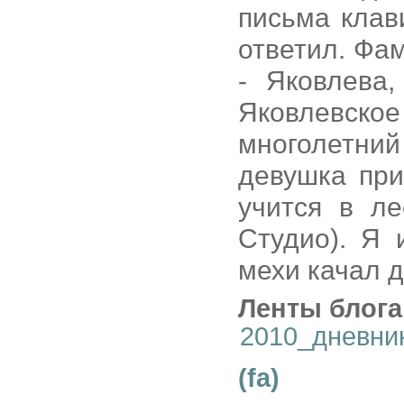
письма клав
ответил. Фа
- Яковлева
Яковлевское
многолетний
девушка при
учится в л
Студио). Я 
мехи качал д
Ленты блога
2010_дневни
(fa)