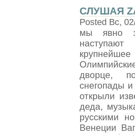
СЛУШАЯ Z
Posted Вс, 02
мы явно з
наступают
крупнейше
Олимпийски
дворце, п
снегопады и 
открыли изв
деда, музык
русскими но
Венеции Ваг