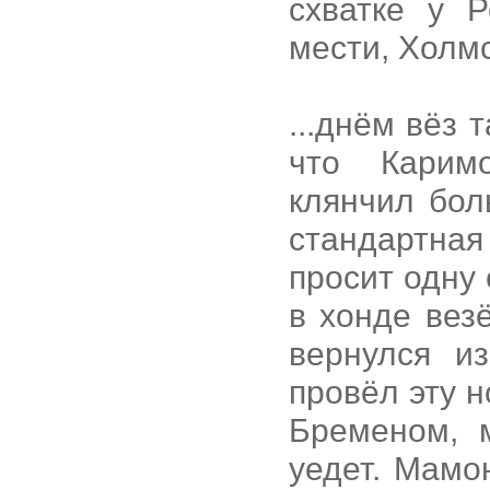
схватке у Р
мести, Холм
...днём вёз 
что Карим
клянчил бол
стандартная
просит одну
в хонде вез
вернулся и
провёл эту 
Бременом, 
уедет. Мамо