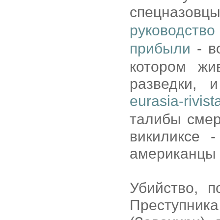
спецназов
руководство
прибыли
- в
котором жи
разведки, 
eurasia-rivist
талибы смер
викиликсе -
американцы д
Убийство, 
Преступн