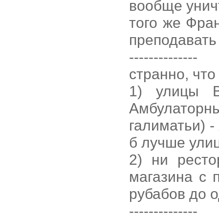
вообще унич
того же Фран
преподавать
--------------
странно, что
1) улицы В
Амбулатор
галиматьи) -
б лучше ули
2) ни ресто
магазина с 
рубабов до о
--------------