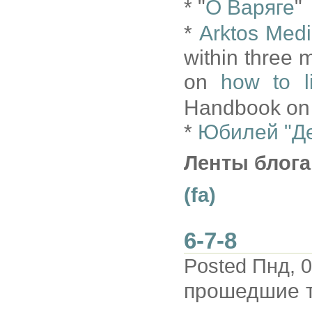
* "
О Варяге
"
*
Arktos Med
within three
on
how to l
Handbook on T
*
Юбилей "Де
Ленты блога
(fa)
6-7-8
Posted Пнд, 0
прошедшие 