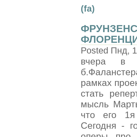
(fa)
ФРУНЗЕНС
ФЛОРЕНЦИЯ
Posted Пнд, 1
вчера в "
б.Фалансте
рамках проек
стать репе
мысль Марты
что его 1я
Сегодня - 
оперы про 