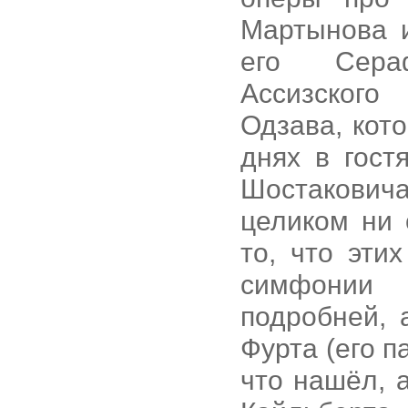
Мартынова 
его Сера
Ассизского
Одзава, кото
днях в гост
Шостаковича
целиком ни 
то, что эти
симфонии
подробней, 
Фурта (его п
что нашёл, 