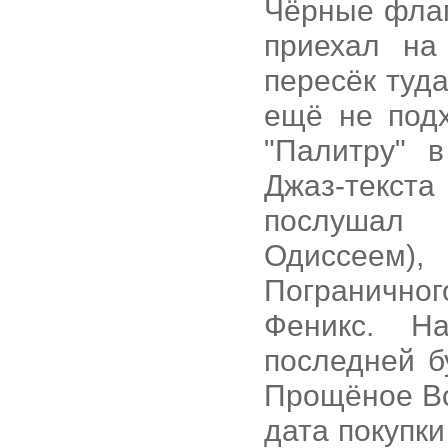
Чёрные флаг
приехал на
пересёк туд
ещё не подх
"Палитру" 
Джаз-текста
послушал 
Одиссеем)
Пограничног
Феникс. Н
последней б
Прощёное Во
дата покупк