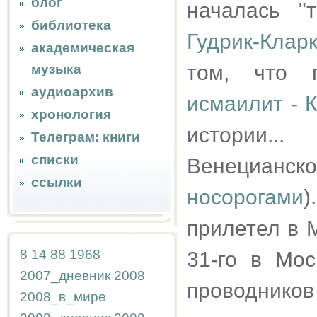
блог
началась "
библиотека
Гудрик-Клар
академическая
том, что 
музыка
аудиоархив
исмаилит - 
хронология
истории.
Телеграм: книги
списки
Венецианско
ссылки
носорогами
)
прилетел в 
8
14
88
1968
31-го в Мос
2007_дневник
2008
проводников
2008_в_мире