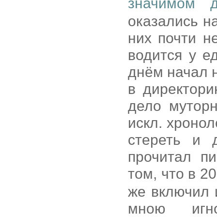
значимом 
оказались н
них почти н
водится у е
днём начал 
в директори
дело муторн
искл. хронол
стереть и 
прочитал пи
том, что в 2
же включил 
мною игно