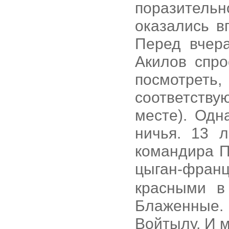
поразитель
оказались в
Перед вчер
Акилов спро
посмотрет
соответств
месте). Одн
ничья. 13 
командира П
цыган-фран
красными в
Блаженные.
Войтылу. И 