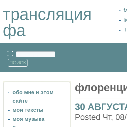
трансляция
f
l
фа
Т
: :
флоренци
обо мне и этом
сайте
30 АВГУСТ
мои тексты
Posted Чт, 08
моя музыка