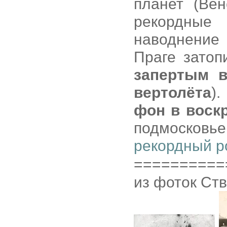
планет (Ве
рекордные
наводнение 
Праге затоп
запертым в
вертолёта
).
фон в воск
подмосков
рекордный р
==========
из фоток Ст