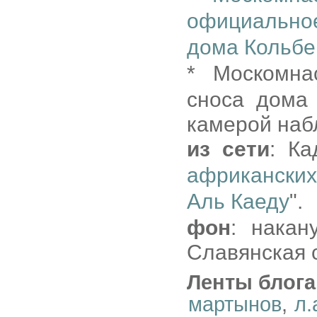
официально
дома Кольбе
* Москомн
сноса дома 
камерой наб
из сети
: Ка
африканских
Аль Каеду
".
фон
: накан
Славянская 
Ленты блога
мартынов
,
л.