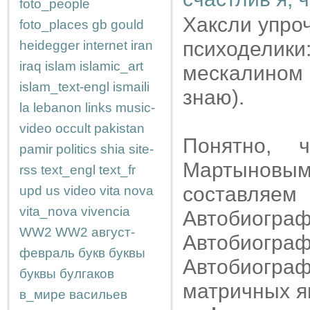
foto_people
Хаксли упро
foto_places
gb
gould
психоделик
heidegger
internet
iran
iraq
islam
islamic_art
мескалином
islam_text-engl
ismaili
знаю).
la
lebanon
links
music-
video
occult
pakistan
Понятно,
pamir
politics
shia
site-
Мартыновым
rss
text_engl
text_fr
составляем 
upd
us
video
vita nova
vita_nova
vivencia
Автобиогра
WW2
WW2
август-
Автобиограф
февраль
букв
буквы
Автобиогра
буквы
булгаков
матричных яв
в_мире
васильев