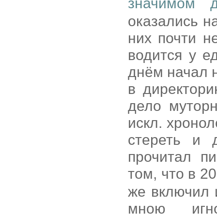
значимом 
оказались н
них почти н
водится у е
днём начал 
в директори
дело муторн
искл. хронол
стереть и 
прочитал пи
том, что в 2
же включил 
мною игно