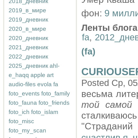
2018_дневник
2019_в_мире
фон:
9 милл
2019_дневник
Ленты блога
2020_в_мире
fa
,
2012_дне
2020_дневник
2021_дневник
(fa)
2022_дневник
2025_дневник
ahl-
CURIOUSE
e_haqq
apple
art
Posted Ср, 05
audio-files
evola
fa
весьма лите
foto_events
foto_family
foto_fauna
foto_friends
той самой
А
foto_ich
foto_islam
сталкиваю
foto_misc
"Страданий 
foto_my_scan
счастлив я, ч