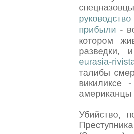
спецназов
руководство
прибыли
- в
котором жи
разведки, 
eurasia-rivist
талибы смер
викиликсе -
американцы д
Убийство, 
Преступн