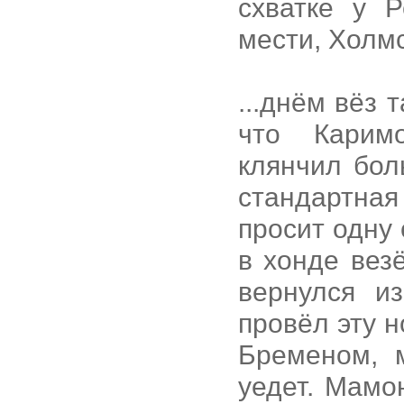
схватке у Р
мести, Холм
...днём вёз 
что Карим
клянчил бол
стандартная
просит одну
в хонде вез
вернулся и
провёл эту 
Бременом, 
уедет. Мамо