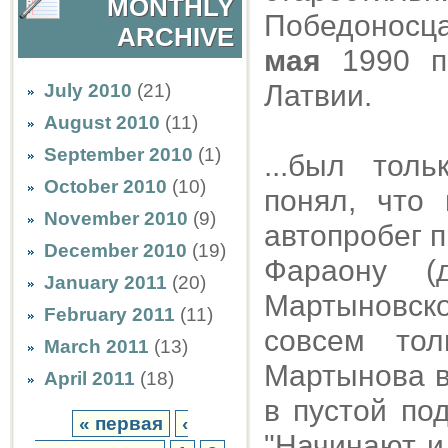
MONTHLY
Победоносца 
ARCHIVE
мая
1990 пр
Латвии.
July 2010
(21)
August 2010
(11)
September 2010
(1)
...был тол
October 2010
(10)
понял, что
November 2010
(9)
автопробег п
December 2010
(19)
Фараону (
January 2011
(20)
Мартыновск
February 2011
(11)
совсем тол
March 2011
(13)
Мартынова в
April 2011
(18)
в пустой по
« первая
‹
"Начинают и