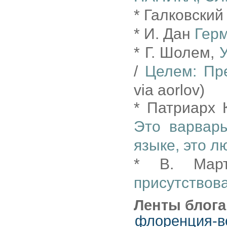
* Галковски
* И. Дан
Гер
* Г. Шолем,
/
Целем: Пр
via aorlov)
* Патриарх 
Это варвар
языке, это л
* В. Ма
присутствов
Ленты блога
флоренция-в