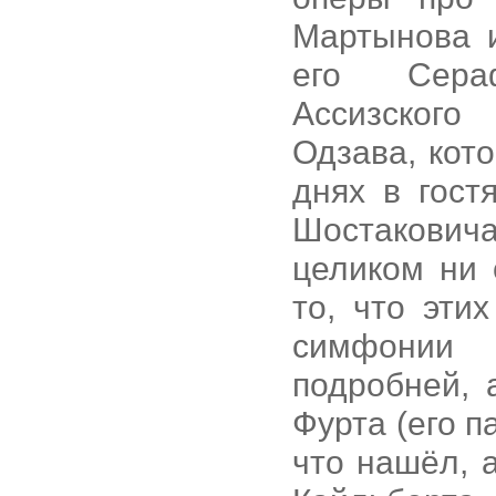
Мартынова 
его Сера
Ассизского
Одзава, кото
днях в гост
Шостаковича
целиком ни 
то, что эти
симфонии
подробней, 
Фурта (его п
что нашёл, 