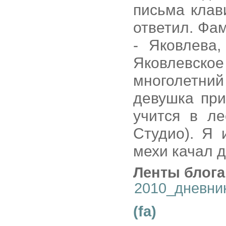
письма клав
ответил. Фа
- Яковлева
Яковлевское
многолетний
девушка при
учится в л
Студио). Я 
мехи качал д
Ленты блога
2010_дневни
(fa)