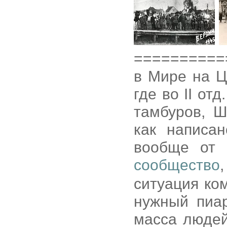
==========
в Мире на Ц
где во II от
тамбуров, Ш
как написа
вообще от 
сообщество
ситуация ко
нужный пиар
масса людей