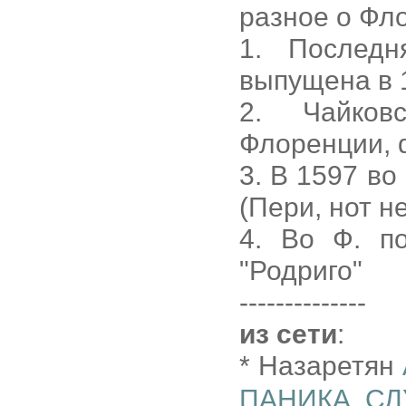
разное о Фл
1. Послед
выпущена в 
2. Чайков
Флоренции, d
3. В 1597 во
(Пери, нот не
4. Во Ф. п
"Родриго"
--------------
из сети
:
* Назаретян
ПАНИКА, С