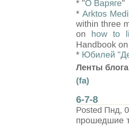
* "
О Варяге
"
*
Arktos Med
within three
on
how to l
Handbook on T
*
Юбилей "Де
Ленты блога
(fa)
6-7-8
Posted Пнд, 0
прошедшие 