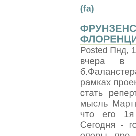
(fa)
ФРУНЗЕНС
ФЛОРЕНЦИЯ
Posted Пнд, 1
вчера в "
б.Фалансте
рамках проек
стать репе
мысль Марты
что его 1я
Сегодня - 
оперы про 