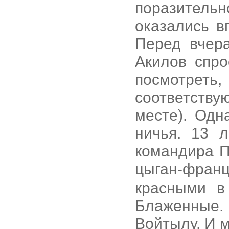
поразитель
оказались в
Перед вчер
Акилов спро
посмотрет
соответств
месте). Одн
ничья. 13 
командира П
цыган-фран
красными в
Блаженные.
Войтылу. И 