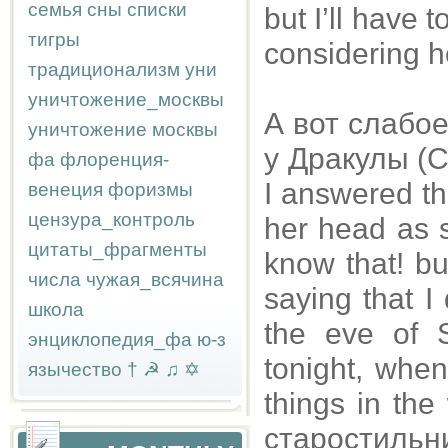
семья
сны
списки
but I’ll have
тигры
considering h
традиционализм
уни
уничтожение_москвы
А вот слабо
уничтожение москвы
у Дракулы (Ст
фа
флоренция-
I answered th
венеция
форизмы
цензура_контроль
her head as s
цитаты_фрагменты
know that! b
числа
чужая_всячина
saying that I
школа
the eve of 
энциклопедия_фа
ю-з
tonight, when 
язычество
†
☭
♫
✡
things in the 
старостиль