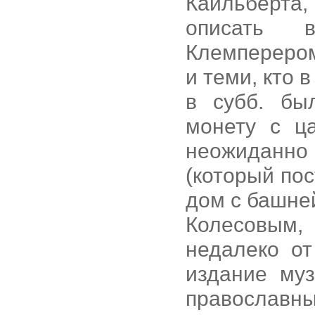
Кайльберта
описать в
Клемперером,
и теми, кто 
в субб. бы
монету с ц
неожиданно
(который по
дом с башне
Колесовым
недалеко от
издание муз
православн