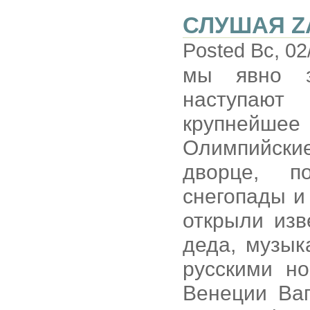
СЛУШАЯ Z
Posted Вс, 02
мы явно з
наступают
крупнейше
Олимпийски
дворце, п
снегопады и 
открыли изв
деда, музык
русскими но
Венеции Ваг