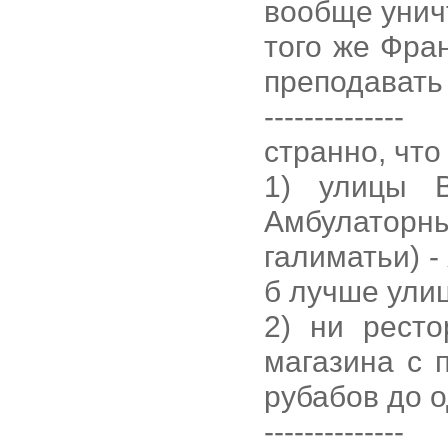
вообще унич
того же Фран
преподавать
--------------
странно, что
1) улицы В
Амбулатор
галиматьи) -
б лучше ули
2) ни ресто
магазина с 
рубабов до о
--------------