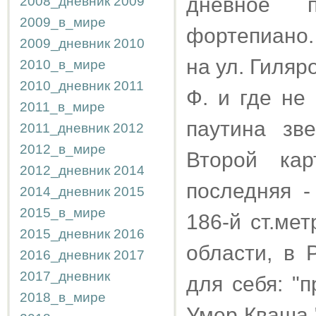
дневное 
2008_дневник
2009
2009_в_мире
фортепиано.
2009_дневник
2010
на ул. Гиляро
2010_в_мире
2010_дневник
2011
Ф. и где не
2011_в_мире
паутина зв
2011_дневник
2012
2012_в_мире
Второй ка
2012_дневник
2014
последняя -
2014_дневник
2015
2015_в_мире
186-й ст.ме
2015_дневник
2016
области, в 
2016_дневник
2017
2017_дневник
для себя: "
2018_в_мире
Умер Кваша 