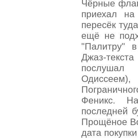
Чёрные флаг
приехал на
пересёк туд
ещё не подх
"Палитру" 
Джаз-текста
послушал 
Одиссеем)
Пограничног
Феникс. Н
последней б
Прощёное Во
дата покупк