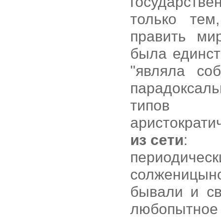
государст
только тем
править мир
была единст
"являла со
парадоксал
типов пр
аристократич
из сети
:
периоди
солженицын
бывали и с
любопытное 