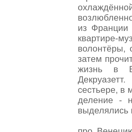
охлаждённой
возлюбленно
из Франции 
квартире-му
волонтёры, 
затем прочи
жизнь в В
Декруазетт
сестьере, в
деление - 
выделялись 
про Венеци