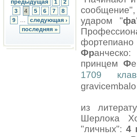
предыдущая
1
2
сообщение"
3
4
5
6
7
8
ударом "
фа
9
…
следующая ›
последняя »
Профессион
фортепиан
Фр
анческо
принцем
Ф
е
1709 клав
gravicembalo 
из литерат
Шерлока Х
"личных":
4 