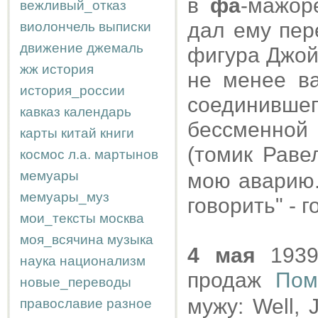
в
фа
-мажор
вежливый_отказ
дал ему пер
виолончель
выписки
движение
джемаль
фигура Джой
жж
история
не менее ва
история_россии
соединив
кавказ
календарь
бессменной
карты
китай
книги
(томик Раве
космос
л.а.
мартынов
мемуары
мою аварию.
мемуары_муз
говорить" - г
мои_тексты
москва
моя_всячина
музыка
4 мая
1939
наука
национализм
продаж
Пом
новые_переводы
мужу: Well, J
православие
разное