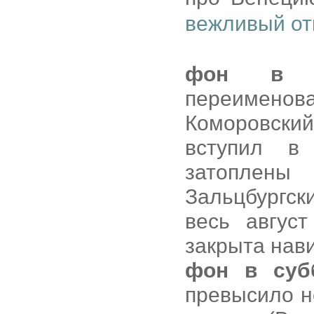
вежливый от
фон в 
переименов
Коморовски
вступил в
затоплены
Зальцбургски
весь авгус
закрыта нав
фон в суб
превысило н