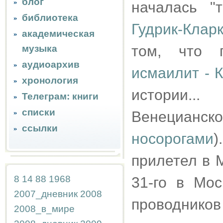
блог
началась "
библиотека
Гудрик-Клар
академическая
том, что 
музыка
аудиоархив
исмаилит - 
хронология
истории.
Телеграм: книги
списки
Венецианско
ссылки
носорогами
)
прилетел в 
8
14
88
1968
31-го в Мос
2007_дневник
2008
проводников
2008_в_мире