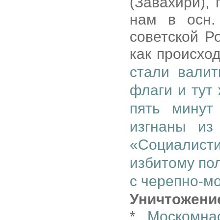
(Завахири),
нам в осн.
советской Р
как происход
стали валит
флаги и тут
пять минут
изгнаны из
«Социалисти
избитому по
с черепно-м
Уничтожени
*
Москомна