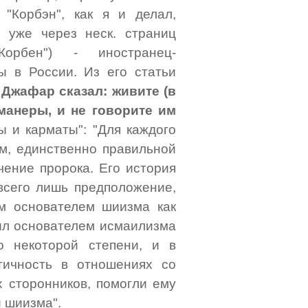
"Корбэн", как я и делал,
 уже через неск. страниц
орбен") - иностранец-
ы в России. Из его статьи
Джафар сказал: живите (в
манеры, и не говорите им
ы и карматы": "Для каждого
ом, единственно правильной
чение пророка. Его история
 всего лишь предположение,
ым основателем шиизма как
ыл основателем исмаилизма
до некоторой степени, и в
ктичность в отношениях со
 сторонников, помогли ему
 шиизма".