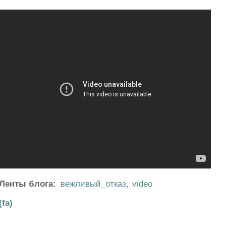
Ленты блога:
вежливый_отказ
,
video
(fa)