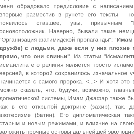
меня обрадовало предисловие с написанием 
впервые разместив в рунете его тексты - но
появилось ставшее, увы, привычным "К
основоположник. Наверно, бывали такие немц
"Организация фатимидской пропаганды": "
Имам 
дружбе) с людьми, даже если у них плохие 
прямо, что они свиньи"
. Из статьи "Исмаилит
исмаилита его религия является просто ислам
версией, в которой сохранилось изначальное у
начинается с самого пророка. <...> И хотя это
можно сказать, что, будучи, возможно, главн
догматической системы, Имам Джафар также б
как в его открытой доктрине (захир), так, 
эзотеризме (батин). Его дипломатическая та
старым и новым режимами, и влияние на своих
заложить прочные основы дальнейшей эволюции