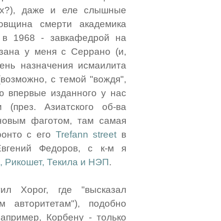
ах?), даже и еле слышные
довщина смерти академика
 в 1968 - завкафедрой на
язана у меня с Серрано (и,
день назначения исмаилита
(возможно, с темой "вождя",
 впервые изданного у нас
(през. Азиатского об-ва
еновым фаготом, там самая
ронто с его
Trefann street
в
Евгений Федоров, с к-м я
, Рикошет, Текила и НЭП
.
тил Хорог, где "высказал
м авторитетам"), подобно
апример, Корбену - только