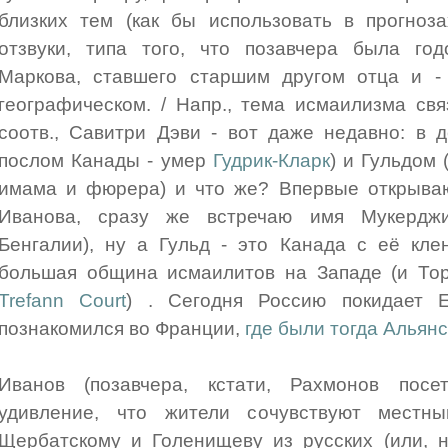
близких тем (как бы использовать в прогноз
отзвуки, типа того, что позавчера была го
Маркова, ставшего старшим другом отца и -
географическом. / Напр., тема исмаилизма св
соотв., Савитри Дэви - вот даже недавно: в 
послом Канады - умер
Гудрик-Кларк
) и Гульдом 
имама и фюрера) и что же? Впервые открываю
Иванова, сразу же встречаю имя Мукерджи 
Бенгалии), ну а Гульд - это Канада c её кл
большая община исмаилитов на Западе (и То
Trefann Court
) . Сегодня Россию покидает 
познакомился во Франции,
где были тогда Альянс
Иванов (позавчера, кстати, Рахмонов посе
удивление, что жители сочувствуют местны
Щербатскому и Голенищеву из русских (или, н