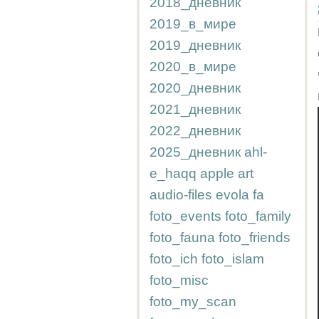
2018_дневник
2019_в_мире
2019_дневник
2020_в_мире
2020_дневник
2021_дневник
2022_дневник
2025_дневник
ahl-
e_haqq
apple
art
audio-files
evola
fa
foto_events
foto_family
foto_fauna
foto_friends
foto_ich
foto_islam
foto_misc
foto_my_scan