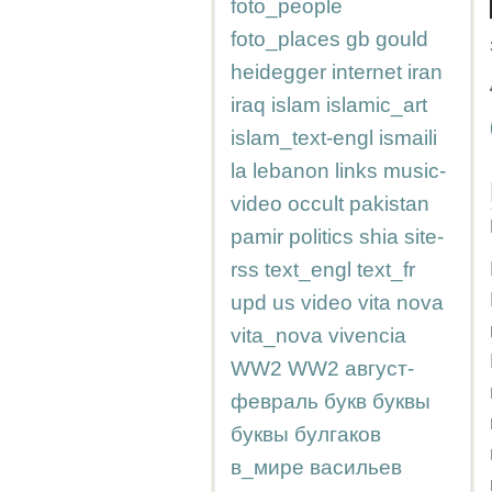
foto_people
foto_places
gb
gould
heidegger
internet
iran
iraq
islam
islamic_art
islam_text-engl
ismaili
la
lebanon
links
music-
video
occult
pakistan
pamir
politics
shia
site-
rss
text_engl
text_fr
upd
us
video
vita nova
vita_nova
vivencia
WW2
WW2
август-
февраль
букв
буквы
буквы
булгаков
в_мире
васильев