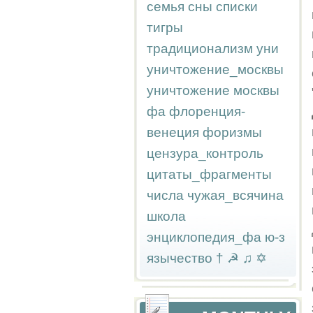
семья
сны
списки
тигры
традиционализм
уни
уничтожение_москвы
уничтожение москвы
фа
флоренция-
венеция
форизмы
цензура_контроль
цитаты_фрагменты
числа
чужая_всячина
школа
энциклопедия_фа
ю-з
язычество
†
☭
♫
✡