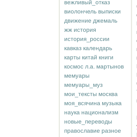
вежливый_отказ
виолончель
выписки
движение
джемаль
жж
история
история_россии
кавказ
календарь
карты
китай
книги
космос
л.а.
мартынов
мемуары
мемуары_муз
мои_тексты
москва
моя_всячина
музыка
наука
национализм
новые_переводы
православие
разное