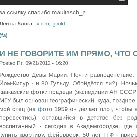
за ссылку спасибо maultasch_a
Ленты блога:
video
,
gould
(fa)
И НЕ ГОВОРИТЕ ИМ ПРЯМО, ЧТО
Posted Пт, 09/21/2012 - 16:20
Рождество Девы Марии. Почти равноденствие. 7
Йом-Кипур - и 80 Гульду. Обойдётся ли?). Ночь
кавказские фотки прадеда (экспедиции АН СССР), 
МГУ был основан географический, куда, позднее,
мой отец (на
фото
1959 он делает плот, чтобы 
перевестись), оставшийся в детстве без р
воспитанный - сегодня в Академгородке, где
купить квартиру, фейерверк: 50 лет
ГГФ
- приме