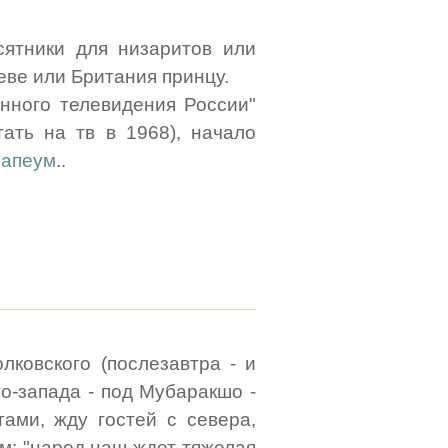
сятники для низаритов или
еве или Британия принцу.
нного телевидения России"
ать на тв в 1968), начало
рапеум
..
лковского (послезавтра - и
го-запада - под Мубаракшо -
ами, жду гостей с севера,
м: "народ наш ждет тяжелая