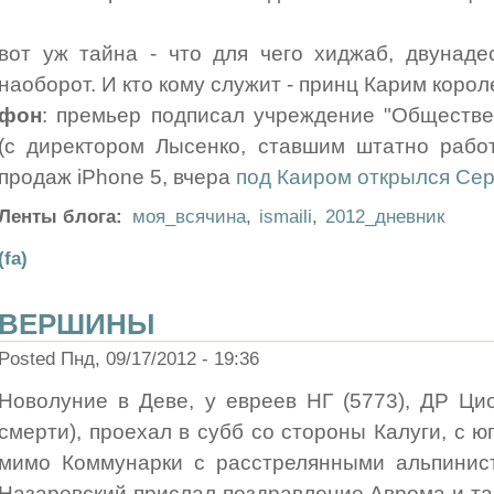
вот уж тайна - что для чего хиджаб, двунаде
наоборот. И кто кому служит - принц Карим корол
фон
: премьер подписал учреждение "Обществе
(c директором Лысенко, ставшим штатно работ
продаж iPhone 5, вчера
под Каиром открылся Се
Ленты блога:
моя_всячина
,
ismaili
,
2012_дневник
(fa)
ВЕРШИНЫ
Posted Пнд, 09/17/2012 - 19:36
Новолуние в Деве, у евреев НГ (5773), ДР Цио
смерти), проехал в субб со стороны Калуги, с ю
мимо Коммунарки с расстрелянными альпинист
Назаревский прислал поздравление Аврома и та