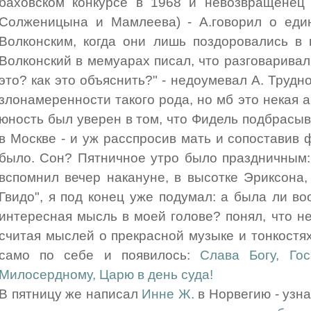
баховском конкурсе в 1968 и невозвращенец 
Солженицына и Мамлеева) - А.говорил о един
Волконским, когда они лишь поздоровались в 
Волконский в мемуарах писал, что разговаривал с
это? как это объяснить?" - недоумевал А. Трудн
злонамеренности такого рода, но мб это некая 
юность был уверен в том, что Фидель подбрасыв
в Москве - и уж расспросив мать и сопоставив ф
было. Сон? Пятничное утро было праздничным:
вспомнил вечер накануне, в высотке Эриксона,
Гвидо", я под конец уже подумал: а была ли во
интересная мысль в моей голове? понял, что не
считая мыслей о прекрасной музыке и тонкостях
само по себе и появилось:
Слава Богу, Го
Милосердному, Царю в день суда!
В пятницу же написал
Инне Ж.
в Норвегию - узна