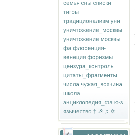
семья
сны
списки
тигры
традиционализм
уни
уничтожение_москвы
уничтожение москвы
фа
флоренция-
венеция
форизмы
цензура_контроль
цитаты_фрагменты
числа
чужая_всячина
школа
энциклопедия_фа
ю-з
язычество
†
☭
♫
✡