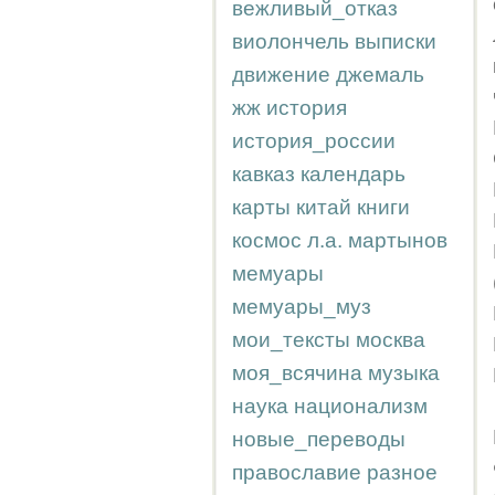
вежливый_отказ
виолончель
выписки
движение
джемаль
жж
история
история_россии
кавказ
календарь
карты
китай
книги
космос
л.а.
мартынов
мемуары
мемуары_муз
мои_тексты
москва
моя_всячина
музыка
наука
национализм
новые_переводы
православие
разное