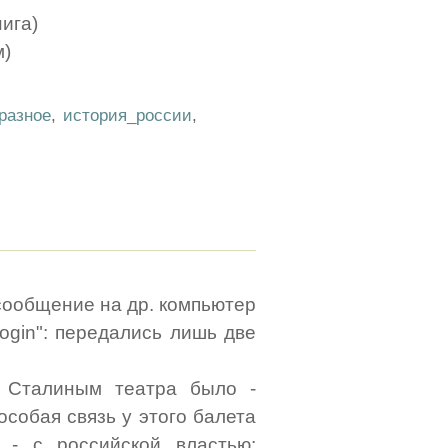
нига)
м)
разное
,
история_россии
,
 сообщение на др. компьютер
login": передались лишь две
е Сталиным театра было -
особая связь у этого балета
- с российской властью: