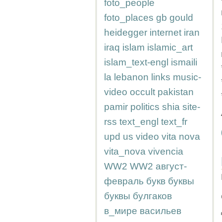
foto_people
foto_places
gb
gould
heidegger
internet
iran
iraq
islam
islamic_art
islam_text-engl
ismaili
la
lebanon
links
music-
video
occult
pakistan
pamir
politics
shia
site-
rss
text_engl
text_fr
upd
us
video
vita nova
vita_nova
vivencia
WW2
WW2
август-
февраль
букв
буквы
буквы
булгаков
в_мире
васильев