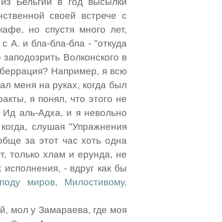
из Бельгии в год высылки
ственной своей встрече с
кафе, но спустя много лет,
 А. и бла-бла-бла - "откуда
о заподозрить Волконского в
аберрация? Например, я всю
ал меня на руках, когда был
акты, я понял, что этого не
 Ид аль-Адха, и я невольно
 когда, слушая "Упражнения
обще за этот час хоть одна
т, только хлам и ерунда, не
 исполнения, - вдруг как бы
споду миров, Милостивому,
й, мол у Замараева, где моя