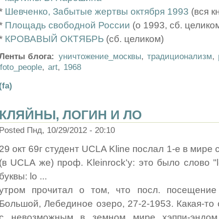
*
Шевченко, Забытые жертвы октября 1993
(вся к
*
Площадь свободной России
(о 1993, сб. целико
*
КРОВАВЫЙ ОКТЯБРЬ
(сб. целиком)
Ленты блога:
уничтожение_москвы
,
традиционализм
,
foto_people
,
art
,
1968
(fa)
КЛЯЙНЫ, ЛОГИН И ЛО
Posted Пнд, 10/29/2012 - 20:10
29 окт 69г студент UCLA Kline послал 1-е в мире
(в UCLA же) проф. Kleinrock'у: это было слово "
буквы: lo ...
утром прочитал о том, что посл. посещени
Большой, Лебединое озеро, 27-2-1953. Какая-то 
с невозможным в земном мире хэппи-эндом 