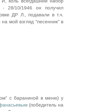
. И, коль всегдашний набор
 - 28/10/1946 он получил
вке ДР Л., подавали в т.ч.
 на мой взгляд "песенник" в
ком" с бараниной в меню) у
фанасьевым
(победитель на