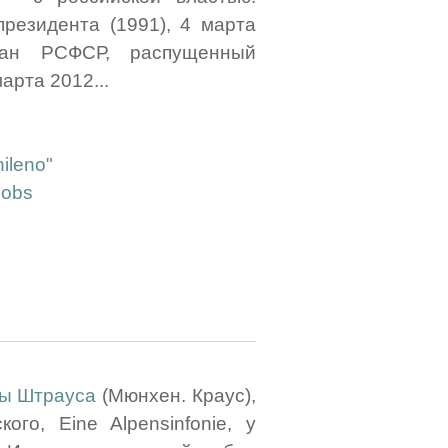
президента (1991), 4 марта
ган РСФСР, распущенный
арта 2012...
hileno"
Jobs
ры Штрауса
(Мюнхен. Краус),
го, Eine Alpensinfonie, у