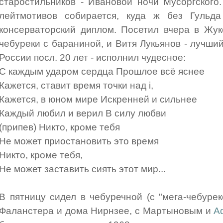
старостильников - Ивановой ночи Мусоргского
лейтмотивов собирается, куда ж без Гульда
консерваторский диплом. Посетил вчера в Жуко
чебуреки с бараниной, и Витя Лукьянов - лучший
России посл. 20 лет - исполнил чудесное:
С каждым ударом сердца Прошлое всё яснее
Кажется, ставит время точки над i,
Кажется, в юном мире Искренней и сильнее
Каждый любил и верил В силу любви
(припев) Никто, кроме тебя
Не может приостановить это время
Никто, кроме тебя,
Не может заставить сиять этот мир...
В пятницу сидел в чебуречной (с "мега-чебуре
Фаланстера и дома Нирнзее, с Мартыновым и
А