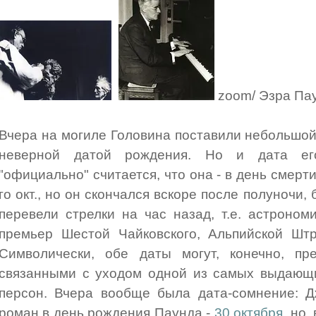
zoom/ Эзра Пау
Вчера на могиле Головина поставили небольшой 
неверной датой рождения. Но и дата ег
"официально" считается, что она - в день смерти
го окт., но он скончался вскоре после полуночи,
перевели стрелки на час назад, т.е. астроном
премьер Шестой Чайковского, Альпийской Штр
Символически, обе даты могут, конечно, пр
связанными с уходом одной из самых выдающи
персон. Вчера вообще была дата-сомнение: Д
роман в день рождения Паунда -
30 октября
, но,