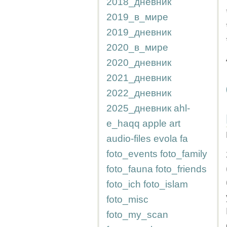
2018_дневник
2019_в_мире
2019_дневник
2020_в_мире
2020_дневник
2021_дневник
2022_дневник
2025_дневник
ahl-
e_haqq
apple
art
audio-files
evola
fa
foto_events
foto_family
foto_fauna
foto_friends
foto_ich
foto_islam
foto_misc
foto_my_scan