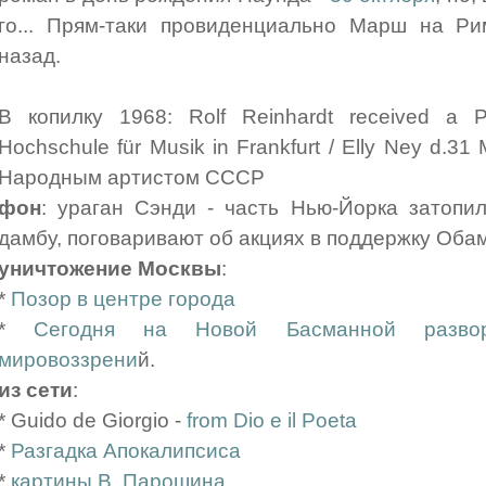
го... Прям-таки провиденциально Марш на Ри
назад.
В копилку 1968: Rolf Reinhardt received a Pr
Hochschule für Musik in Frankfurt / Elly Ney d.31
Народным артистом СССР
фон
: ураган Сэнди - часть Нью-Йорка затопи
дамбу, поговаривают об акциях в поддержку Оба
уничтожение Москвы
:
*
Позор в центре города
*
Сегодня на Новой Басманной развор
мировоззрени
й.
из сети
:
* Guido de Giorgio -
from Dio e il Poeta
*
Разгадка Апокалипсиса
*
картины В. Парошина