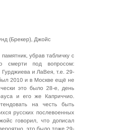
нд (Брекер), Джойс
памятник, убрав табличку с
о смерти под вопросом:
 Гурджиева и ЛаВея, т.е. 29-
 был 2010 и в Москве ещё не
ически это было 28-е, день
ауса и его же Каприччио.
етендовать на честь быть
хся русских послевоенных
жойс говорил, что дописал
 вероятно, это было тоже 29-