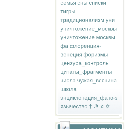
семья
сны
списки
тигры
традиционализм
уни
уничтожение_москвы
уничтожение москвы
фа
флоренция-
венеция
форизмы
цензура_контроль
цитаты_фрагменты
числа
чужая_всячина
школа
энциклопедия_фа
ю-з
язычество
†
☭
♫
✡