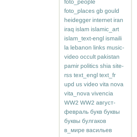
foto_people
foto_places
gb
gould
heidegger
internet
iran
iraq
islam
islamic_art
islam_text-engl
ismaili
la
lebanon
links
music-
video
occult
pakistan
pamir
politics
shia
site-
rss
text_engl
text_fr
upd
us
video
vita nova
vita_nova
vivencia
WW2
WW2
август-
февраль
букв
буквы
буквы
булгаков
в_мире
васильев