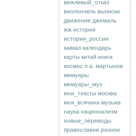
вежливый_отказ
виолончель
выписки
движение
джемаль
жж
история
история_россии
кавказ
календарь
карты
китай
книги
космос
л.а.
мартынов
мемуары
мемуары_муз
мои_тексты
москва
моя_всячина
музыка
наука
национализм
новые_переводы
православие
разное