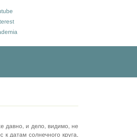
utube
terest
ademia
 давно, и дело, видимо, не
ес к датам солнечного круга,