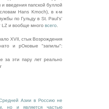
 и введения папской буллой
 словам Hans Kmoch), в к-м
жбы по Гульду в St. Paul's'
т LZ и вообще много
всего
.
чало XVII, стык Возрождения
нато и рОковые "запилы":
ще за эти пару лет реально
r
 Средней Азии в Россию не
м, но и является частью