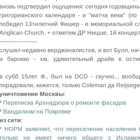
вновь подтвердил ощущения: сегодня годовщины
григорианского календаря - и "матча века" (по
победил 13тилетний Фишер - и мемориальной слу
Anglican Church. + отметим ДР Ницше, 1й концер
--------------------
слушал недавно верджиналистов, и вот Булл, на
и барокко - хм, удивительный драйв в ости
в субб 15лет Ф., был на DCD - скучно... вооб
порадовали, кажется, только Coleman да Reijsege
уничтожение Москвы
:
*
Переписка Архнадзора о ремонте фасадов
*
Вандализм на Покровке
из сети
:
*
НОРМ заявляет, что переселение населения
только не имеет ничего общего с Исламо