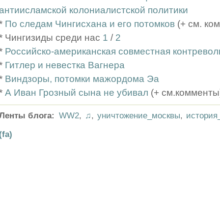
антиисламской колониалистской политики
*
По следам Чингисхана и его потомков
(+ см. ко
* Чингизиды среди нас
1
/
2
*
Российско-американская совместная контревол
*
Гитлер и невестка Вагнера
*
Виндзоры, потомки мажордома Эа
*
А Иван Грозный сына не убивал
(+ см.комменты
Ленты блога:
WW2
,
♫
,
уничтожение_москвы
,
история
(fa)