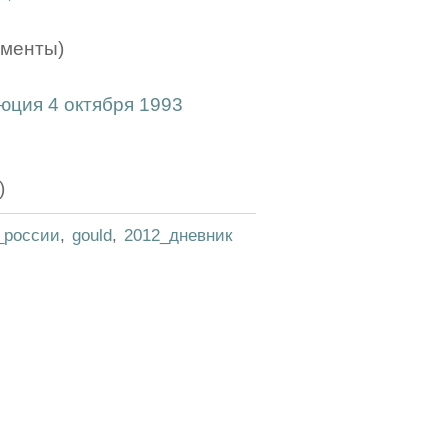
мменты)
юция 4 октября 1993
)
_россии
,
gould
,
2012_дневник