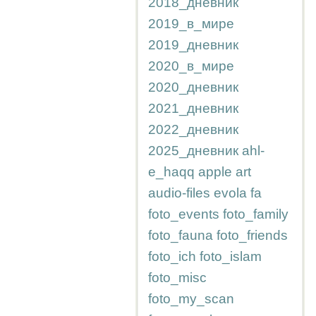
2018_дневник
2019_в_мире
2019_дневник
2020_в_мире
2020_дневник
2021_дневник
2022_дневник
2025_дневник
ahl-
e_haqq
apple
art
audio-files
evola
fa
foto_events
foto_family
foto_fauna
foto_friends
foto_ich
foto_islam
foto_misc
foto_my_scan