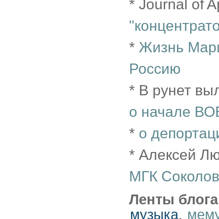
* Journal of 
"концентрат
*
Жизнь Мари
Россию
* В рунет в
о начале ВО
*
о депортац
* Алексей Л
МГК Соколов
Ленты блога
музыка
,
мем