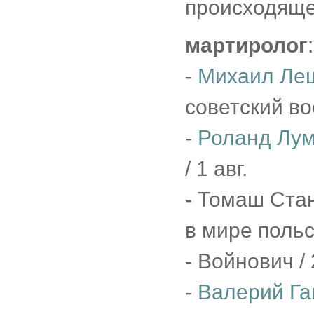
происходяще
мартиролог
:
-
Михаил Ле
советский вое
-
Роланд Лу
/ 1 авг.
- Томаш Стан
в мире польс
- Войнович /
-
Валерий Га