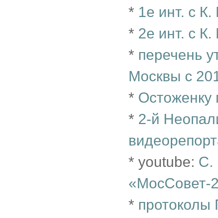
*
1е инт. с 
*
2е инт. с 
*
перечень у
Москвы с 20
*
Остоженку 
*
2-й Неопал
видеорепор
* youtube:
С.
«МосСовет-
*
протоколы 