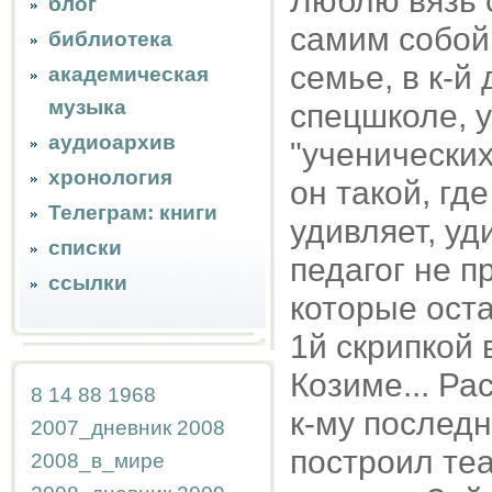
Люблю вязь с
блог
самим собой.
библиотека
семье, в к-й
академическая
музыка
спецшколе, у
аудиоархив
"ученических
хронология
он такой, где
Телеграм: книги
удивляет, уд
списки
педагог не п
ссылки
которые оста
1й скрипкой 
Козиме... Ра
8
14
88
1968
к-му последн
2007_дневник
2008
построил теа
2008_в_мире