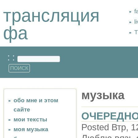
трансляция
f
l
фа
Т
: :
музыка
обо мне и этом
сайте
ОЧЕРЕДНО
мои тексты
Posted Втр, 1
моя музыка