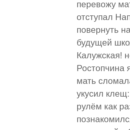
перевожу мат
отступал Нап
повернуть на
будущей школ
Калужская! 
Ростопчина я
мать сломала
укусил клещ:
рулём как ра
познакомился