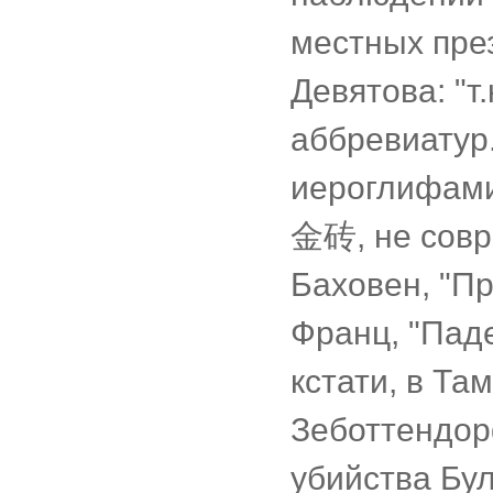
местных през
Девятова: "т.
аббревиатур
иероглифами 
金砖, не совр
Баховен, "П
Франц, "Пад
кстати, в Та
Зеботтендор
убийства Бул