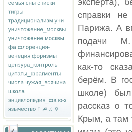
эксперта), 
семья
сны
списки
тигры
справки не
традиционализм
уни
Парижа. А в
уничтожение_москвы
уничтожение москвы
подачи М.
фа
флоренция-
финансиров
венеция
форизмы
цензура_контроль
как-то ска
цитаты_фрагменты
берём. В го
числа
чужая_всячина
школе) был
школа
энциклопедия_фа
ю-з
рассказ о т
язычество
†
☭
♫
✡
Крым, а там 
имам (это у