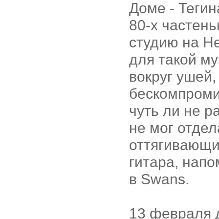
Доме - Тегин
80-х частен
студию на Не
для такой му
вокруг ушей,
бескомпроми
чуть ли не р
не мог отдел
оттягивающи
гитара, нап
в Swans.
13 февраля д