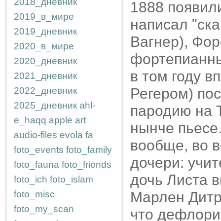
2018_дневник
1888 появили
2019_в_мире
написал "ск
2019_дневник
Вагнер), Фо
2020_в_мире
фортепианны
2020_дневник
в том году в
2021_дневник
2022_дневник
Регером) по
2025_дневник
ahl-
пародию на 
e_haqq
apple
art
нынче пьесе.
audio-files
evola
fa
вообще, во 
foto_events
foto_family
дочери: учит
foto_fauna
foto_friends
дочь Листа 
foto_ich
foto_islam
foto_misc
Марлен Дитри
foto_my_scan
что дефлори