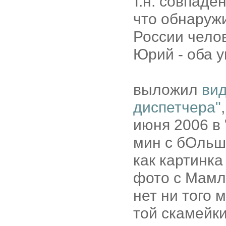
т.н. совпаде
что обнаружи
России чело
Юрий - оба у
выложил
вид
диспетчера"
июня 2006 в 
мин с бОльш
как картинка
фото с Мамл
нет ни того 
той скамейки