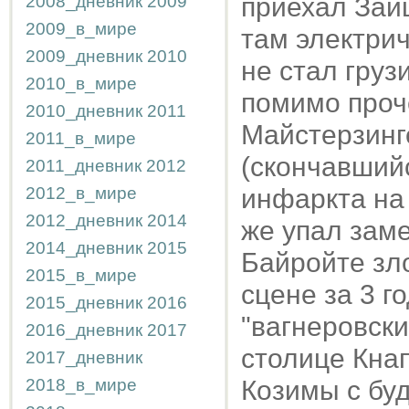
2008_дневник
2009
приехал Зай
2009_в_мире
там электрич
2009_дневник
2010
не стал груз
2010_в_мире
помимо проче
2010_дневник
2011
Майстерзинг
2011_в_мире
(скончавший
2011_дневник
2012
2012_в_мире
инфаркта на 
2012_дневник
2014
же упал заме
2014_дневник
2015
Байройте зл
2015_в_мире
сцене за 3 г
2015_дневник
2016
"вагнеровски
2016_дневник
2017
столице Кна
2017_дневник
2018_в_мире
Козимы с буд