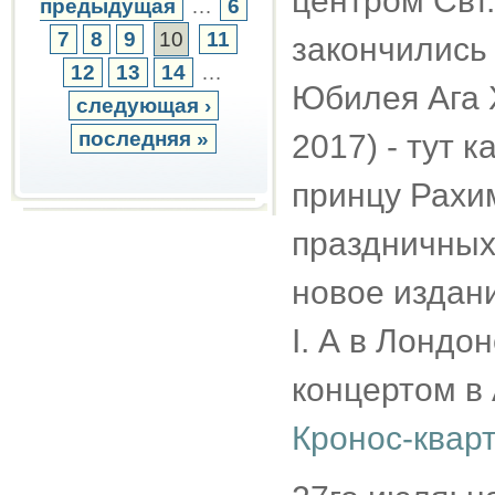
центром Свт
предыдущая
…
6
7
8
9
10
11
закончились
12
13
14
…
Юбилея Ага 
следующая ›
последняя »
2017) - тут 
принцу Рахим
праздничных
новое издан
I. А в Лондо
концертом в
Кронос-кварт