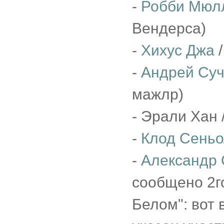
-
Робби Мюл
Вендерса)
-
Хихус Джа
/
-
Андрей Су
мажлр)
- Эрали Хан 
-
Клод Сеньо
-
Александр 
сообщено 2г
Белом": вот 