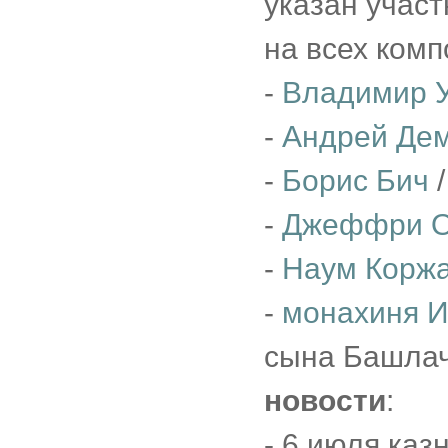
указан участ
на всех комп
-
Владимир У
-
Андрей Де
-
Борис Бич
/
-
Джеффри 
-
Наум Коржа
-
монахиня И
сына Башлач
новости
:
- 6 июля ка