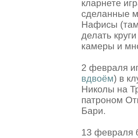
кларнете игр
сделанные м
Нафисы (там 
делать круги
камеры и мн
2 февраля и
вдвоём
) в к
Николы на Тр
патроном Отк
Бари.
13 февраля б