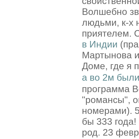
свойственной
Волшебно зву
людьми, к-х 
приятелем. С
в Индии
(пра
Мартынова и 
Доме, где я
а во 2м был
программа В
"романсы", о
номерами). 5
бы 333 года!
род. 23 февр