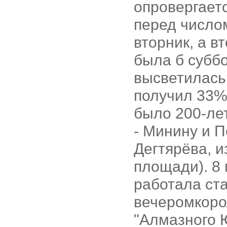
опровергаетс
перед число
вторник, а вт
была б суббо
высветилась 
получил 33% 
было 200-лет
- Минину и 
Дегтярёва, и
площади). 8
работала ста
вечеромкоро
"Алмазного 