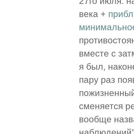
27го июля: 
века +
прибл
минимальное
противостоян
вместе с зат
я был, након
пару раз поя
пожизненный 
сменяется р
вообще назв
наблюдений"