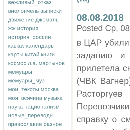
вежливый_отказ
виолончель
выписки
08.08.2018
движение
джемаль
Posted Ср, 08
жж
история
история_россии
в ЦАР убили 
кавказ
календарь
заданию и 
карты
китай
книги
космос
л.а.
мартынов
прилетела с
мемуары
(ЧВК Вагнер
мемуары_муз
мои_тексты
москва
Расторгуев 
моя_всячина
музыка
Перевозчик
наука
национализм
новые_переводы
справку о с
православие
разное