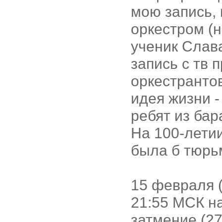
мою запись, 
оркестром (н
ученик Слава
запись с тв 
оркестранто
идея жизни -
ребят из бар
На 100-летии
была б тюрь
15 февраля 
21:55 МСК н
затмение (27