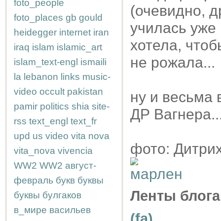
foto_people
(очевидно, д
foto_places
gb
gould
училась уже 
heidegger
internet
iran
хотела, чтоб
iraq
islam
islamic_art
не рожала...
islam_text-engl
ismaili
la
lebanon
links
music-
video
occult
pakistan
ну и весьма 
pamir
politics
shia
site-
ДР Вагнера...
rss
text_engl
text_fr
upd
us
video
vita nova
фото: Дитрих
vita_nova
vivencia
WW2
WW2
август-
февраль
букв
буквы
Ленты блога
буквы
булгаков
в_мире
васильев
(fa)