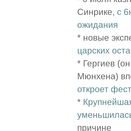
Синрике,
c 
ожидания
* новые экс
царских оста
* Гергиев (о
Мюнхена) вп
откроет фес
*
Крупнейшая
уменьшилась
причине