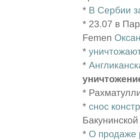
*
В Сербии з
* 23.07 в П
Femen
Окса
*
уничтожают
*
Англиканск
уничтожени
* Рахматулл
*
снос констр
Бакунинской
*
О продаже 