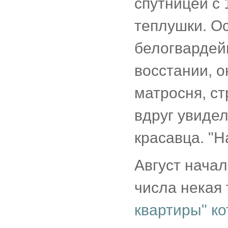
спутницей с 
теплушки. О
белогвардей
восстании, о
матросня, ст
вдруг увиде
красавца. "Н
Август начал
числа некая
квартиры" ко