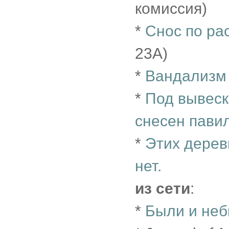
комиссия)
*
Cнос по ра
23А)
*
Вандализм
*
Под вывеск
снесен пави
*
Этих дерев
нет.
из сети
:
*
Были и не