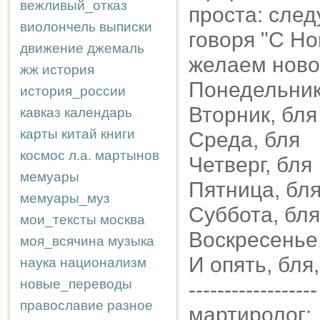
вежливый_отказ
проста: след
виолончель
выписки
говоря "С Но
движение
джемаль
желаем новог
жж
история
Понедельник
история_россии
Вторник, бля
кавказ
календарь
карты
китай
книги
Среда, бля
космос
л.а.
мартынов
Четверг, бля
мемуары
Пятница, бл
мемуары_муз
Суббота, бля
мои_тексты
москва
Воскресенье
моя_всячина
музыка
И опять, бля
наука
национализм
новые_переводы
------------------
православие
разное
мартиролог: