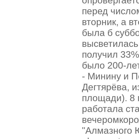
опровергаетс
перед число
вторник, а вт
была б суббо
высветилась 
получил 33% 
было 200-лет
- Минину и 
Дегтярёва, и
площади). 8
работала ста
вечеромкоро
"Алмазного 