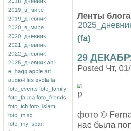
2018_дневник
2019_в_мире
Ленты блога
2019_дневник
2025_дневни
2020_в_мире
2020_дневник
(fa)
2021_дневник
2022_дневник
29 ДЕКАБР
2025_дневник
ahl-
Posted Чт, 01
e_haqq
apple
art
audio-files
evola
fa
foto_events
foto_family
foto_fauna
foto_friends
foto_ich
foto_islam
фото © Ferna
foto_misc
нас была по
foto_my_scan