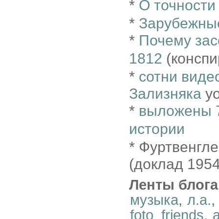
*
О точности
*
Зарубежные
*
Почему зас
1812
(конспи
*
сотни виде
Зализняка
yo
*
выложены 7
истории
* Фуртвенгле
(доклад 1954
Ленты блога
музыка
,
л.а.
,
foto_friends
,
a