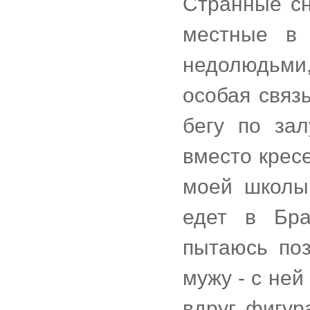
Странные сн
местные в
недолюдьми,
особая связ
бегу по за
вместо кресе
моей школы
едет в Бра
пытаюсь по
мужу - с ней
вдруг фигур