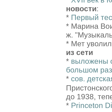
новости
:
*
Первый тес
* Марина Вои
ж. "Музыкал
* Мет уволи
из сети
*
выложены со
большом ра
*
сов. детска
Пристонског
до 1938, те
*
Princeton Di