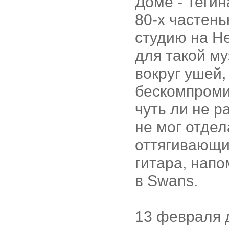
Доме - Тегин
80-х частен
студию на Не
для такой му
вокруг ушей,
бескомпроми
чуть ли не р
не мог отдел
оттягивающи
гитара, нап
в Swans.
13 февраля д