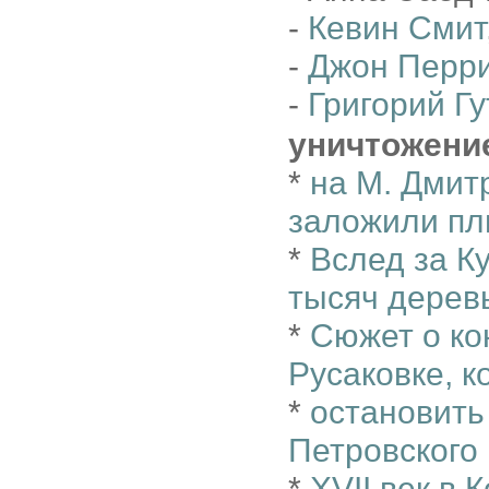
-
Кевин Смит
-
Джон Перр
-
Григорий Г
уничтожени
*
на М. Дмит
заложили пл
*
Вслед за К
тысяч деревь
*
Сюжет о ко
Русаковке, к
*
остановить
Петровского
*
XVII век в