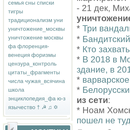
семья
сны
списки
- 21 дек, Ми
тигры
уничтожени
традиционализм
уни
*
Три вандал
уничтожение_москвы
*
Бандитский
уничтожение москвы
фа
флоренция-
*
Кто захват
венеция
форизмы
*
В 2018 в М
цензура_контроль
здание, в 201
цитаты_фрагменты
*
варварское
числа
чужая_всячина
*
Белорусски
школа
из сети
:
энциклопедия_фа
ю-з
язычество
†
☭
♫
✡
* Ноам Хомс
пошел не ту