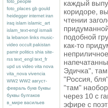
foto_people
каждый выпус
foto_places
gb
gould
коридоре, в
heidegger
internet
iran
чтении загол
iraq
islam
islamic_art
придуманной 
islam_text-engl
ismaili
подобной гр
la
lebanon
links
music-
как-то приду
video
occult
pakistan
pamir
politics
shia
site-
неприличное
rss
text_engl
text_fr
напечатанным 
upd
us
video
vita nova
Эдичка", там
vita_nova
vivencia
"Россия, бля
WW2
WW2
август-
"там" наобор
февраль
букв
буквы
через 10 с г
буквы
булгаков
в_мире
васильев
эфире с поэ