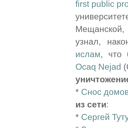
first public 
университе
Мещанской, 
узнал, нак
ислам
, что
Ocaq Nejad
(
уничтожени
*
Снос домов
из сети
:
*
Сергей Тут