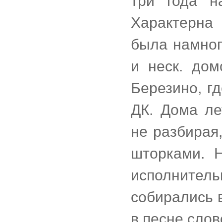
три года н
Характерна 
была намног
и неск. дом
Березино, г
ДК. Дома ле
не разбирая,
шторками. Н
исполните
собирались в
в песне слов