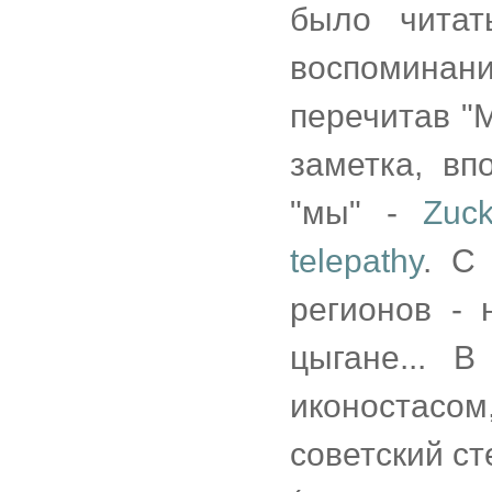
было читат
воспоминани
перечитав "
заметка, вп
"мы" -
Zuc
telepathy
. С
регионов - 
цыгане... 
иконостасом,
советский ст