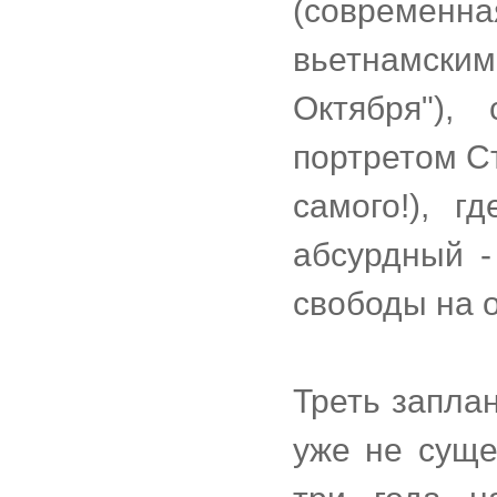
(современн
вьетнамски
Октября"),
портретом С
самого!), г
абсурдный -
свободы на о
Треть запла
уже не суще