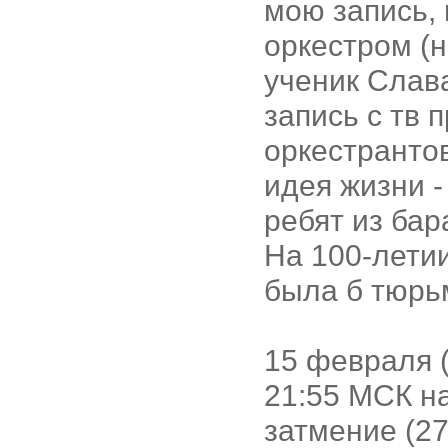
мою запись, 
оркестром (н
ученик Слава
запись с тв 
оркестранто
идея жизни -
ребят из бар
На 100-летии
была б тюрь
15 февраля 
21:55 МСК н
затмение (27