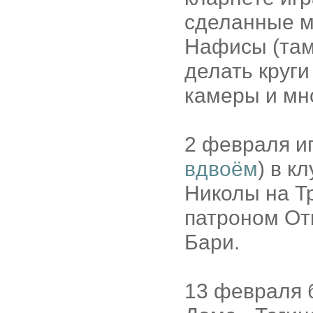
сделанные м
Нафисы (там 
делать круги
камеры и мн
2 февраля и
вдвоём
) в к
Николы на Тр
патроном Отк
Бари.
13 февраля б