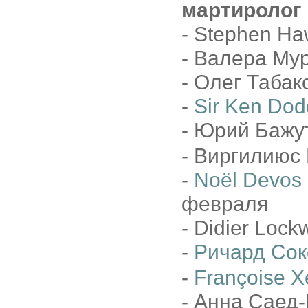
мартиролог
- Stephen Ha
- Валера Му
- Олег Табак
-
Sir Ken Dod
- Юрий Бажут
- Виргилиюс 
-
Noël Devos
февраля
- Didier Loc
-
Ричард Сок
-
Françoise X
- Анна Саед-