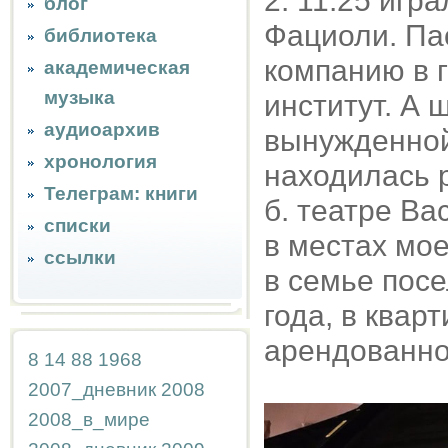
2. 11.25 игр
блог
Фациоли. Па
библиотека
компанию в г
академическая
музыка
институт. А 
аудиоархив
вынужденной
хронология
находилась 
Телеграм: книги
б. театре Вас
списки
в местах мо
ссылки
в семье пос
года, в квар
арендованной
8
14
88
1968
2007_дневник
2008
2008_в_мире