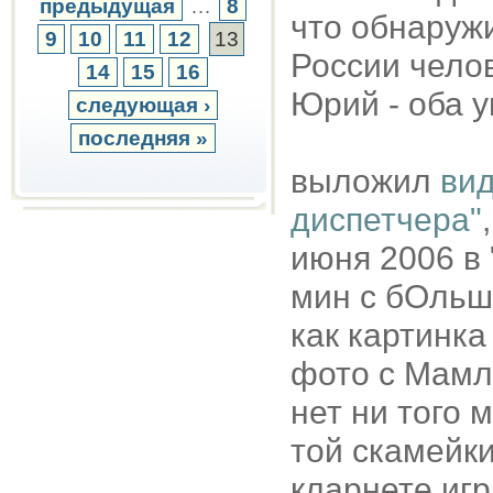
предыдущая
…
8
что обнаружи
9
10
11
12
13
России чело
14
15
16
Юрий - оба у
следующая ›
последняя »
выложил
вид
диспетчера"
июня 2006 в 
мин с бОльш
как картинка
фото с Мамл
нет ни того 
той скамейки
кларнете игр