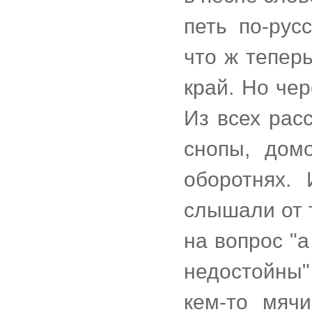
петь по-рус
что ж тепер
край. Но че
Из всех рас
снопы, дом
оборотнях.
слышали от т
на вопрос "а
недостойны"
кем-то мяч