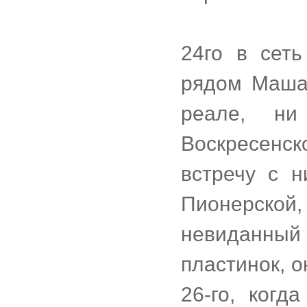
24го в сет
рядом Маша 
реале, н
Воскресенс
встречу с н
Пионерско
невиданн
пластинок, 
26-го, ког