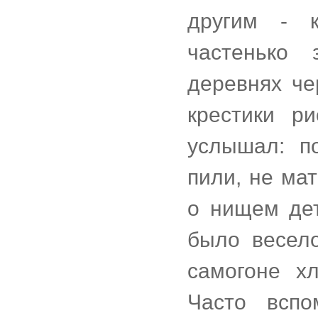
другим - к
частенько 
деревнях че
крестики р
услышал: п
пили, не ма
о нищем дет
было весел
самогоне х
Часто вспо