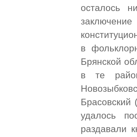
осталось ни
заключе
конституцио
в фольклор
Брянской обл
в те райо
Новозыбко
Брасовский (
удалось по
раздавали к