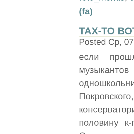
(fa)
ТАХ-ТО ВО
Posted Ср, 07
если прош
музыкант
одношколь
Покровского
консервато
половину к-