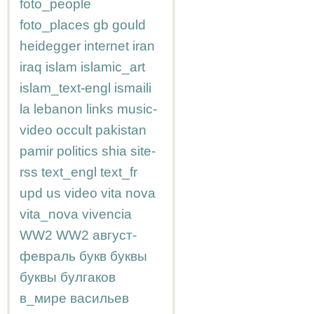
foto_people
foto_places
gb
gould
heidegger
internet
iran
iraq
islam
islamic_art
islam_text-engl
ismaili
la
lebanon
links
music-
video
occult
pakistan
pamir
politics
shia
site-
rss
text_engl
text_fr
upd
us
video
vita nova
vita_nova
vivencia
WW2
WW2
август-
февраль
букв
буквы
буквы
булгаков
в_мире
васильев