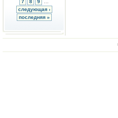
7
8
9
…
следующая ›
последняя »