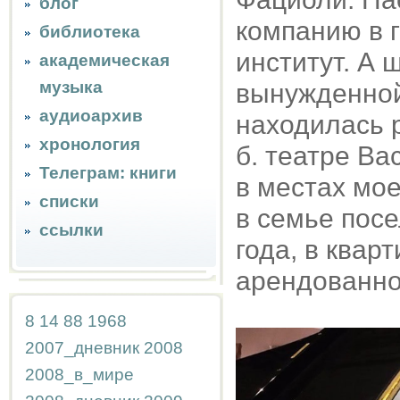
блог
компанию в г
библиотека
институт. А 
академическая
музыка
вынужденной
аудиоархив
находилась 
хронология
б. театре Вас
Телеграм: книги
в местах мо
списки
в семье пос
ссылки
года, в квар
арендованной
8
14
88
1968
2007_дневник
2008
2008_в_мире