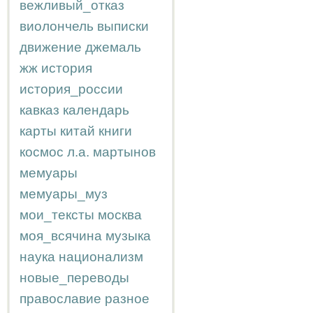
вежливый_отказ
виолончель
выписки
движение
джемаль
жж
история
история_россии
кавказ
календарь
карты
китай
книги
космос
л.а.
мартынов
мемуары
мемуары_муз
мои_тексты
москва
моя_всячина
музыка
наука
национализм
новые_переводы
православие
разное