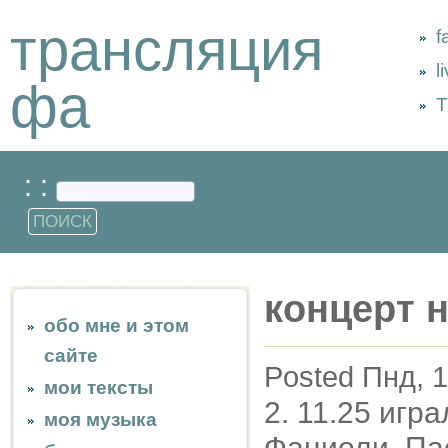
трансляция
f
l
фа
Т
: :
концерт 
обо мне и этом
сайте
Posted Пнд, 1
мои тексты
2. 11.25 игр
моя музыка
Фациоли. Па