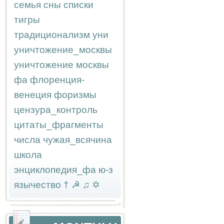
семья
сны
списки
тигры
традиционализм
уни
уничтожение_москвы
уничтожение москвы
фа
флоренция-
венеция
форизмы
цензура_контроль
цитаты_фрагменты
числа
чужая_всячина
школа
энциклопедия_фа
ю-з
язычество
†
☭
♫
✡