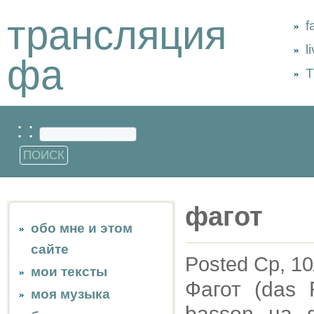
трансляция
f
l
фа
Т
: :
фагот
обо мне и этом
сайте
Posted Ср, 10
мои тексты
Фагот (das F
моя музыка
basson на 