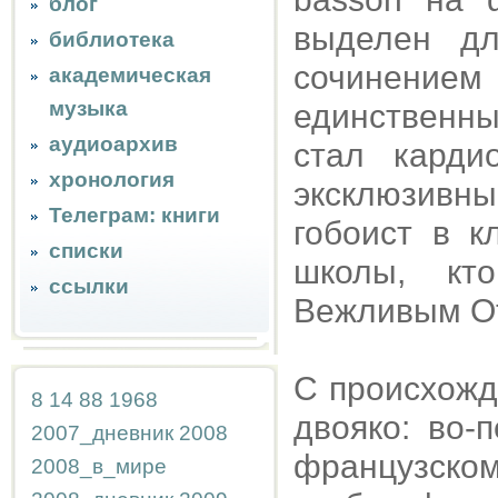
блог
выделен д
библиотека
сочинением 
академическая
музыка
единственны
аудиоархив
стал карди
хронология
эксклюзивн
Телеграм: книги
гобоист в к
списки
школы, кт
ссылки
Вежливым О
С происхожд
8
14
88
1968
двояко: во-
2007_дневник
2008
французско
2008_в_мире