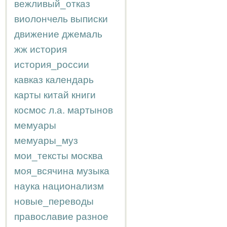
вежливый_отказ
виолончель
выписки
движение
джемаль
жж
история
история_россии
кавказ
календарь
карты
китай
книги
космос
л.а.
мартынов
мемуары
мемуары_муз
мои_тексты
москва
моя_всячина
музыка
наука
национализм
новые_переводы
православие
разное