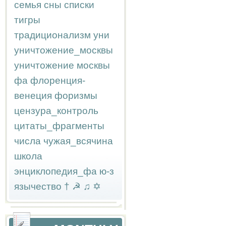
семья
сны
списки
тигры
традиционализм
уни
уничтожение_москвы
уничтожение москвы
фа
флоренция-
венеция
форизмы
цензура_контроль
цитаты_фрагменты
числа
чужая_всячина
школа
энциклопедия_фа
ю-з
язычество
†
☭
♫
✡