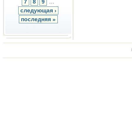
7
8
9
…
следующая ›
последняя »