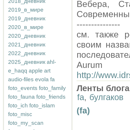
2018_дневник
Вебера, Ст
2019_в_мире
Современные
2019_дневник
---------------
2020_в_мире
см. также 
2020_дневник
своим назв
2021_дневник
последовате
2022_дневник
2025_дневник
ahl-
Aurum
e_haqq
apple
art
http://www.i
audio-files
evola
fa
Ленты блога
foto_events
foto_family
fa
,
булгаков
foto_fauna
foto_friends
foto_ich
foto_islam
(fa)
foto_misc
foto_my_scan