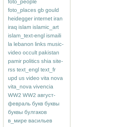
foto_people
foto_places
gb
gould
heidegger
internet
iran
iraq
islam
islamic_art
islam_text-engl
ismaili
la
lebanon
links
music-
video
occult
pakistan
pamir
politics
shia
site-
rss
text_engl
text_fr
upd
us
video
vita nova
vita_nova
vivencia
WW2
WW2
август-
февраль
букв
буквы
буквы
булгаков
в_мире
васильев