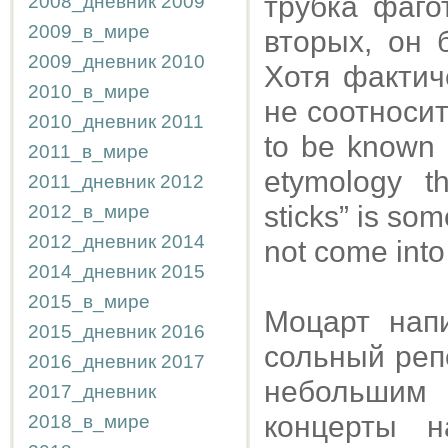
трубка фаго
2008_дневник
2009
2009_в_мире
вторых, он 
2009_дневник
2010
Хотя фактич
2010_в_мире
не соотноситс
2010_дневник
2011
to be known a
2011_в_мире
etymology t
2011_дневник
2012
sticks” is som
2012_в_мире
2012_дневник
2014
not come into
2014_дневник
2015
2015_в_мире
Моцарт нап
2015_дневник
2016
сольный реп
2016_дневник
2017
небольшим
2017_дневник
концерты н
2018_в_мире