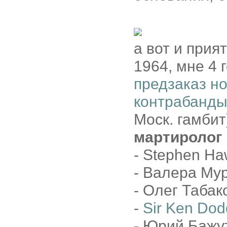
а вот и прият
1964, мне 4 
предзаказ н
контрабанды
Моск. гамбит
мартиролог
- Stephen Ha
- Валера Му
- Олег Табак
-
Sir Ken Dod
- Юрий Бажут