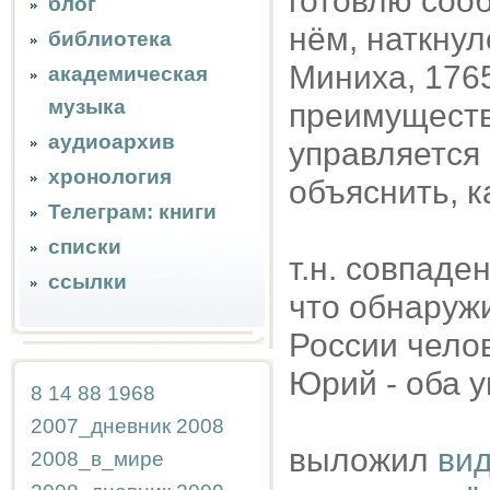
готовлю сооб
блог
нём, наткну
библиотека
Миниха, 1765
академическая
музыка
преимуществ
аудиоархив
управляется
хронология
объяснить, к
Телеграм: книги
списки
т.н. совпаде
ссылки
что обнаружи
России чело
Юрий - оба у
8
14
88
1968
2007_дневник
2008
выложил
вид
2008_в_мире