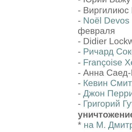
- Виргилиюс 
-
Noël Devos
февраля
- Didier Loc
-
Ричард Сок
-
Françoise X
- Анна Саед-
-
Кевин Смит
-
Джон Перр
-
Григорий Г
уничтожени
*
на М. Дмит