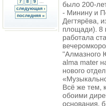
7
8
9
…
было 200-лет
следующая ›
- Минину и 
последняя »
Дегтярёва, и
площади). 8
работала ста
вечеромкоро
"Алмазного 
alma mater 
нового отде
«Музыкально
Всё же тем, 
обоими дире
основания, б