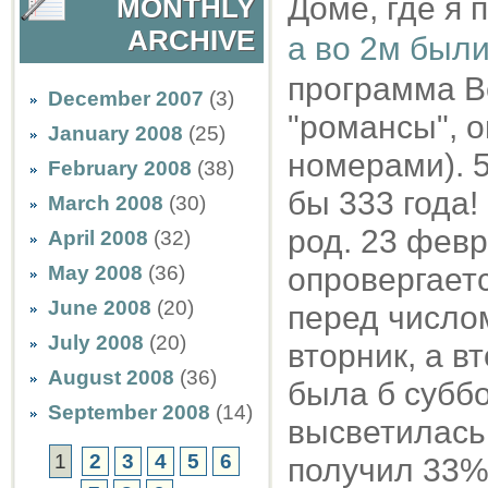
Доме, где я
MONTHLY
ARCHIVE
а во 2м был
программа В
December 2007
(3)
"романсы", о
January 2008
(25)
номерами). 5
February 2008
(38)
бы 333 года!
March 2008
(30)
род. 23 февр
April 2008
(32)
May 2008
(36)
опровергаетс
June 2008
(20)
перед число
July 2008
(20)
вторник, а вт
August 2008
(36)
была б суббо
September 2008
(14)
высветилась 
1
2
3
4
5
6
получил 33% 