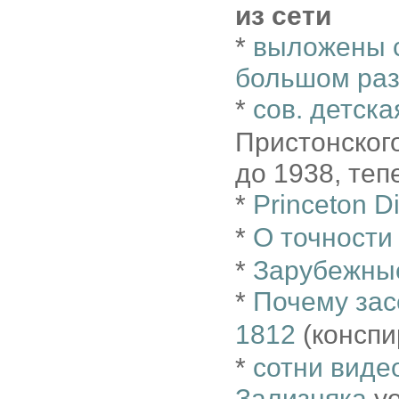
из сети
*
выложены со
большом ра
*
сов. детска
Пристонског
до 1938, те
*
Princeton Di
*
О точности
*
Зарубежные
*
Почему зас
1812
(конспи
*
сотни виде
Зализняка
yo