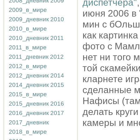
2008_дневник
2009
диспетчера"
2009_в_мире
июня 2006 в 
2009_дневник
2010
мин с бОльш
2010_в_мире
как картинка
2010_дневник
2011
фото с Мамл
2011_в_мире
нет ни того 
2011_дневник
2012
2012_в_мире
той скамейки
2012_дневник
2014
кларнете игр
2014_дневник
2015
сделанные м
2015_в_мире
Нафисы (там 
2015_дневник
2016
делать круги
2016_дневник
2017
камеры и мн
2017_дневник
2018_в_мире