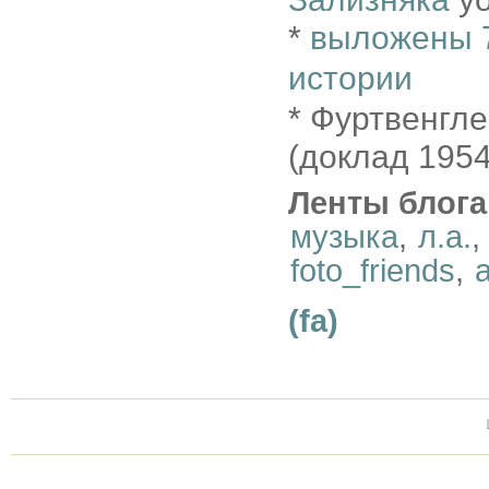
*
выложены 7
истории
* Фуртвенгле
(доклад 1954
Ленты блога
музыка
,
л.а.
,
foto_friends
,
a
(fa)