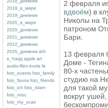
2018_дневник
2 февраля и
2019_в_мире
вдвоём
) в к
2019_дневник
Николы на Тр
2020_в_мире
патроном Отк
2020_дневник
Бари.
2021_дневник
2022_дневник
2025_дневник
ahl-
13 февраля б
e_haqq
apple
art
Доме - Тегин
audio-files
evola
fa
80-х частен
foto_events
foto_family
студию на Не
foto_fauna
foto_friends
для такой му
foto_ich
foto_islam
foto_misc
вокруг ушей,
foto_my_scan
бескомпроми