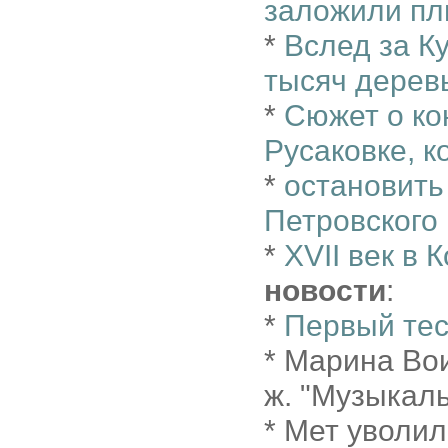
заложили пл
*
Вслед за К
тысяч деревь
*
Сюжет о ко
Русаковке, к
*
остановить
Петровского
*
XVII век в
новости
:
*
Первый тес
* Марина Вои
ж. "Музыкал
* Мет уволи