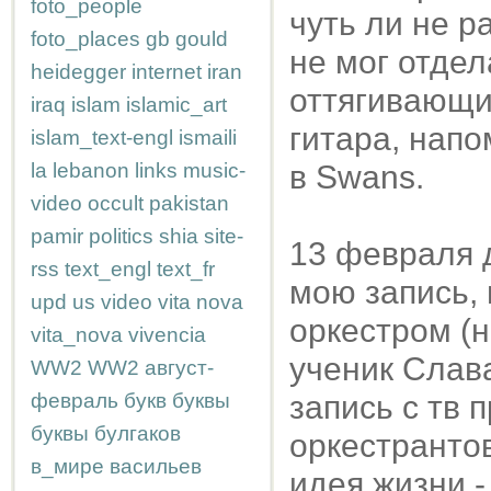
foto_people
чуть ли не р
foto_places
gb
gould
не мог отдел
heidegger
internet
iran
оттягивающи
iraq
islam
islamic_art
гитара, нап
islam_text-engl
ismaili
la
lebanon
links
music-
в Swans.
video
occult
pakistan
pamir
politics
shia
site-
13 февраля д
rss
text_engl
text_fr
мою запись, 
upd
us
video
vita nova
оркестром (н
vita_nova
vivencia
ученик Слава
WW2
WW2
август-
февраль
букв
буквы
запись с тв 
буквы
булгаков
оркестранто
в_мире
васильев
идея жизни -