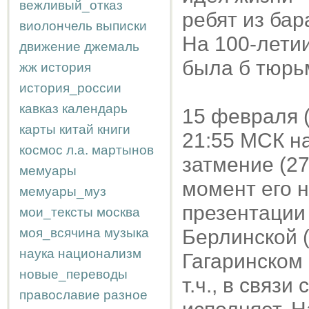
вежливый_отказ
ребят из бар
виолончель
выписки
На 100-летии
движение
джемаль
была б тюрь
жж
история
история_россии
кавказ
календарь
15 февраля 
карты
китай
книги
21:55 МСК н
космос
л.а.
мартынов
затмение (27
мемуары
момент его 
мемуары_муз
презентации
мои_тексты
москва
моя_всячина
музыка
Берлинской (
наука
национализм
Гагаринском 
новые_переводы
т.ч., в связи
православие
разное