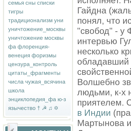
исполняет. Н
семья
сны
списки
Гайдна (жаль
тигры
понял, что и
традиционализм
уни
уничтожение_москвы
"свобод" - у
уничтожение москвы
интервью Гу
фа
флоренция-
несколько кр
венеция
форизмы
обладавший 
цензура_контроль
свойственной
цитаты_фрагменты
Волшебно зву
числа
чужая_всячина
школа
людьми, к-х 
энциклопедия_фа
ю-з
приятелем. С
язычество
†
☭
♫
✡
в Индии
(пра
Мартынова и 