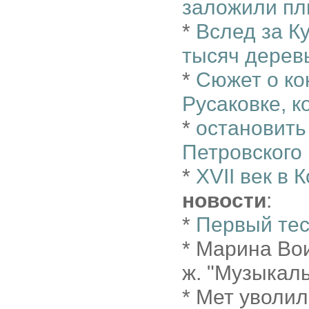
заложили пл
*
Вслед за К
тысяч деревь
*
Сюжет о ко
Русаковке, к
*
остановить
Петровского
*
XVII век в
новости
:
*
Первый тес
* Марина Вои
ж. "Музыкал
* Мет уволи