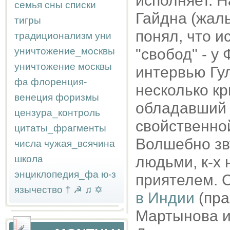
исполняет. Н
семья
сны
списки
Гайдна (жаль
тигры
понял, что и
традиционализм
уни
уничтожение_москвы
"свобод" - у
уничтожение москвы
интервью Гу
фа
флоренция-
несколько кр
венеция
форизмы
обладавший 
цензура_контроль
свойственной
цитаты_фрагменты
Волшебно зву
числа
чужая_всячина
школа
людьми, к-х 
энциклопедия_фа
ю-з
приятелем. С
язычество
†
☭
♫
✡
в Индии
(пра
Мартынова и 