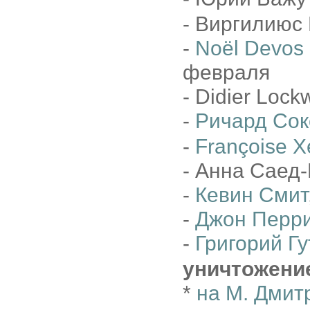
- Виргилиюс 
-
Noël Devos
февраля
- Didier Loc
-
Ричард Сок
-
Françoise X
- Анна Саед-
-
Кевин Смит
-
Джон Перр
-
Григорий Г
уничтожени
*
на М. Дмит