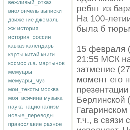
вежливый_отказ
ребят из бар
виолончель
выписки
На 100-летии
движение
джемаль
была б тюрь
жж
история
история_россии
кавказ
календарь
15 февраля 
карты
китай
книги
21:55 МСК н
космос
л.а.
мартынов
затмение (27
мемуары
момент его 
мемуары_муз
презентации
мои_тексты
москва
моя_всячина
музыка
Берлинской (
наука
национализм
Гагаринском 
новые_переводы
т.ч., в связи
православие
разное