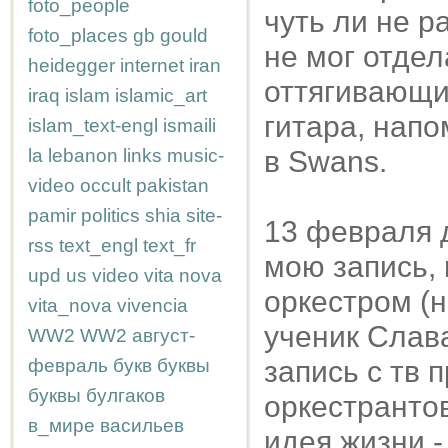
foto_people
чуть ли не р
foto_places
gb
gould
не мог отдел
heidegger
internet
iran
оттягивающи
iraq
islam
islamic_art
гитара, нап
islam_text-engl
ismaili
la
lebanon
links
music-
в Swans.
video
occult
pakistan
pamir
politics
shia
site-
13 февраля д
rss
text_engl
text_fr
мою запись, 
upd
us
video
vita nova
оркестром (н
vita_nova
vivencia
ученик Слава
WW2
WW2
август-
февраль
букв
буквы
запись с тв 
буквы
булгаков
оркестранто
в_мире
васильев
идея жизни -