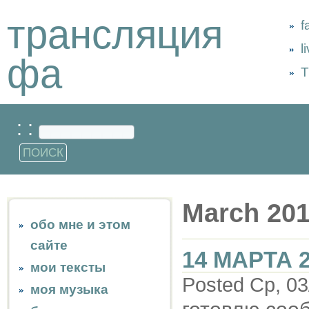
трансляция
f
l
фа
Т
: :
March 20
обо мне и этом
сайте
14 МАРТА 
мои тексты
Posted Ср, 03
моя музыка