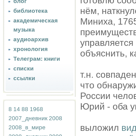
готовлю сооб
блог
нём, наткну
библиотека
Миниха, 1765
академическая
музыка
преимуществ
аудиоархив
управляется
хронология
объяснить, к
Телеграм: книги
списки
т.н. совпаде
ссылки
что обнаружи
России чело
Юрий - оба у
8
14
88
1968
2007_дневник
2008
выложил
вид
2008_в_мире