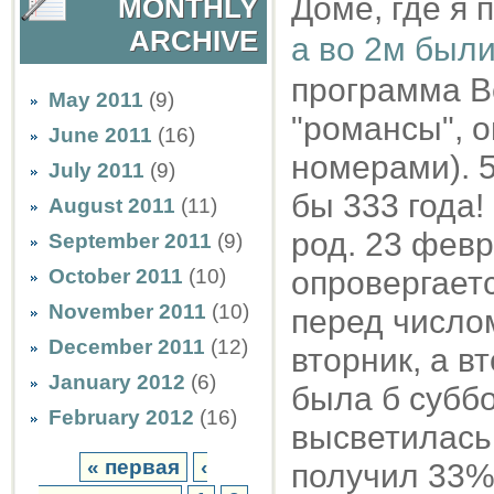
Доме, где я
MONTHLY
ARCHIVE
а во 2м был
программа В
May 2011
(9)
"романсы", о
June 2011
(16)
номерами). 5
July 2011
(9)
бы 333 года!
August 2011
(11)
род. 23 февр
September 2011
(9)
October 2011
(10)
опровергаетс
November 2011
(10)
перед число
December 2011
(12)
вторник, а вт
January 2012
(6)
была б суббо
February 2012
(16)
высветилась 
« первая
‹
получил 33% 