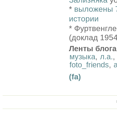
*
выложены 7
истории
* Фуртвенгле
(доклад 1954
Ленты блога
музыка
,
л.а.
,
foto_friends
,
a
(fa)