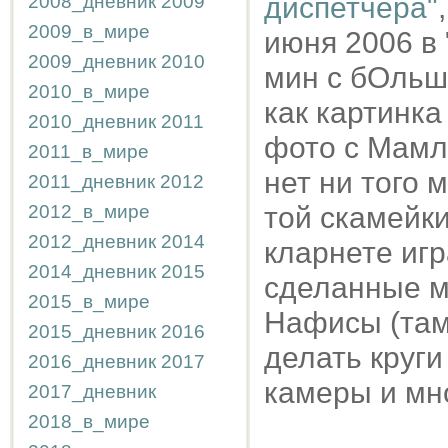
2008_дневник
2009
диспетчера"
2009_в_мире
июня 2006 в 
2009_дневник
2010
мин с бОльш
2010_в_мире
как картинка
2010_дневник
2011
фото с Мамл
2011_в_мире
нет ни того 
2011_дневник
2012
2012_в_мире
той скамейки
2012_дневник
2014
кларнете игр
2014_дневник
2015
сделанные м
2015_в_мире
Нафисы (там 
2015_дневник
2016
делать круги
2016_дневник
2017
камеры и мн
2017_дневник
2018_в_мире