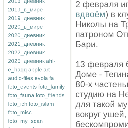
2018_дневник
2 февраля и
2019_в_мире
вдвоём
) в к
2019_дневник
Николы на Тр
2020_в_мире
патроном Отк
2020_дневник
Бари.
2021_дневник
2022_дневник
2025_дневник
ahl-
13 февраля б
e_haqq
apple
art
Доме - Тегин
audio-files
evola
fa
80-х частен
foto_events
foto_family
студию на Не
foto_fauna
foto_friends
для такой му
foto_ich
foto_islam
foto_misc
вокруг ушей,
foto_my_scan
бескомпроми