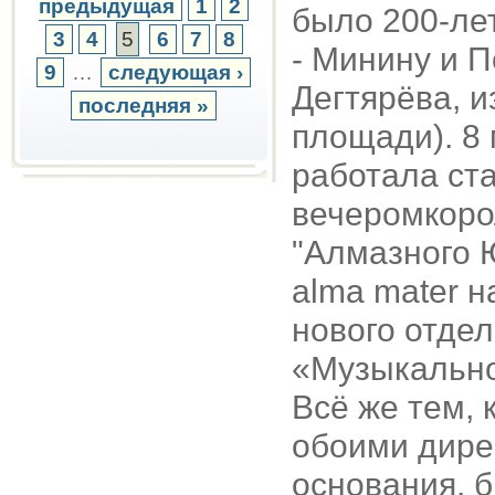
предыдущая
1
2
было 200-лет
3
4
5
6
7
8
- Минину и 
9
…
следующая ›
Дегтярёва, и
последняя »
площади). 8
работала ста
вечеромкоро
"Алмазного 
alma mater 
нового отде
«Музыкально
Всё же тем, 
обоими дире
основания, б