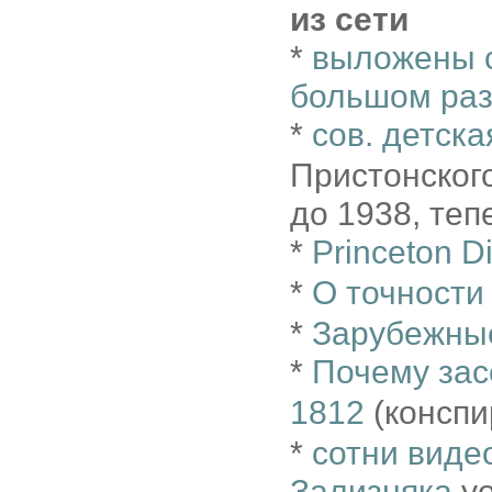
из сети
*
выложены со
большом ра
*
сов. детска
Пристонског
до 1938, те
*
Princeton Di
*
О точности
*
Зарубежные
*
Почему зас
1812
(конспи
*
сотни виде
Зализняка
yo