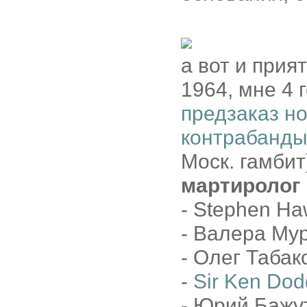
а вот и прият
1964, мне 4 
предзаказ н
контрабанды
Моск. гамбит
мартиролог
- Stephen Ha
- Валера Му
- Олег Табак
-
Sir Ken Dod
- Юрий Бажут