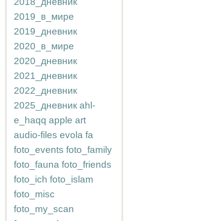
2018_дневник
2019_в_мире
2019_дневник
2020_в_мире
2020_дневник
2021_дневник
2022_дневник
2025_дневник
ahl-
e_haqq
apple
art
audio-files
evola
fa
foto_events
foto_family
foto_fauna
foto_friends
foto_ich
foto_islam
foto_misc
foto_my_scan