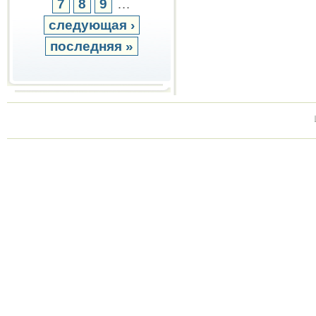
7
8
9
…
следующая ›
последняя »