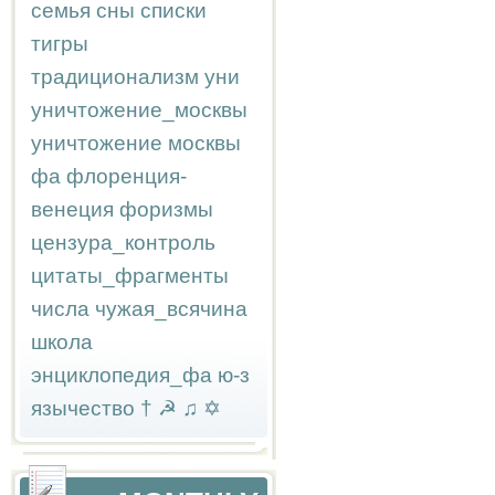
семья
сны
списки
тигры
традиционализм
уни
уничтожение_москвы
уничтожение москвы
фа
флоренция-
венеция
форизмы
цензура_контроль
цитаты_фрагменты
числа
чужая_всячина
школа
энциклопедия_фа
ю-з
язычество
†
☭
♫
✡