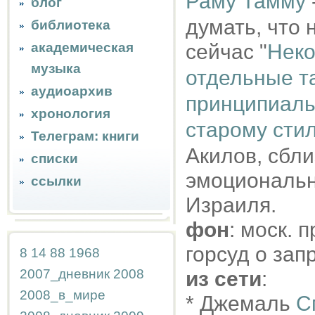
Раму Тамму
блог
думать, что 
библиотека
академическая
сейчас "
Неко
музыка
отдельные т
аудиоархив
принципиаль
хронология
старому сти
Телеграм: книги
Акилов, сбли
списки
эмоционально
ссылки
Израиля.
фон
: моск. 
горсуд о за
8
14
88
1968
2007_дневник
2008
из сети
:
2008_в_мире
* Джемаль
С