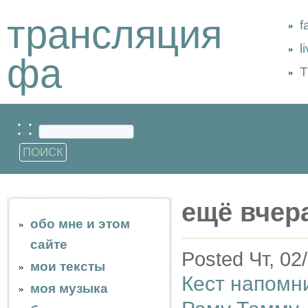
трансляция
f
l
фа
Т
: :
ещё вчер
обо мне и этом
сайте
Posted Чт, 02
мои тексты
Кест напомн
моя музыка