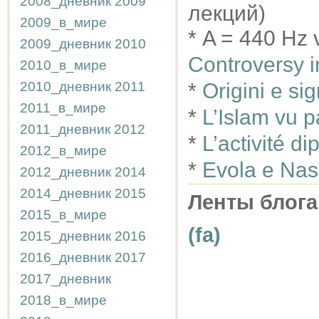
2008_дневник
2009
лекций)
2009_в_мире
* A = 440 Hz 
2009_дневник
2010
Controversy i
2010_в_мире
2010_дневник
2011
*
Origini e sig
2011_в_мире
*
L’Islam vu p
2011_дневник
2012
*
L’activité d
2012_в_мире
*
Evola e Nas
2012_дневник
2014
2014_дневник
2015
Ленты блога
2015_в_мире
(fa)
2015_дневник
2016
2016_дневник
2017
2017_дневник
2018_в_мире