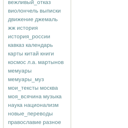
вежливый_отказ
виолончель
выписки
движение
джемаль
жж
история
история_россии
кавказ
календарь
карты
китай
книги
космос
л.а.
мартынов
мемуары
мемуары_муз
мои_тексты
москва
моя_всячина
музыка
наука
национализм
новые_переводы
православие
разное