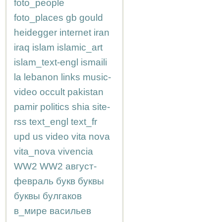
foto_people
foto_places
gb
gould
heidegger
internet
iran
iraq
islam
islamic_art
islam_text-engl
ismaili
la
lebanon
links
music-
video
occult
pakistan
pamir
politics
shia
site-
rss
text_engl
text_fr
upd
us
video
vita nova
vita_nova
vivencia
WW2
WW2
август-
февраль
букв
буквы
буквы
булгаков
в_мире
васильев