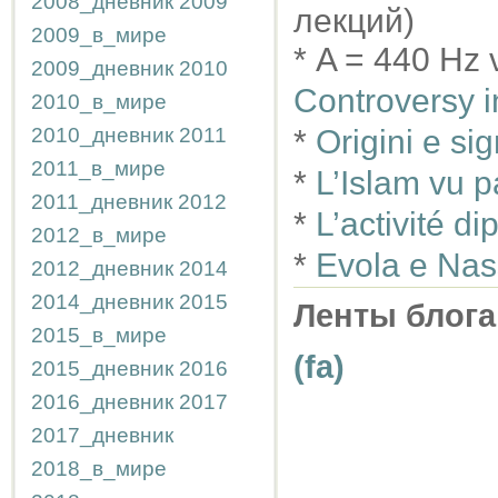
2008_дневник
2009
лекций)
2009_в_мире
* A = 440 Hz 
2009_дневник
2010
Controversy i
2010_в_мире
2010_дневник
2011
*
Origini e sig
2011_в_мире
*
L’Islam vu p
2011_дневник
2012
*
L’activité d
2012_в_мире
*
Evola e Nas
2012_дневник
2014
2014_дневник
2015
Ленты блога
2015_в_мире
(fa)
2015_дневник
2016
2016_дневник
2017
2017_дневник
2018_в_мире