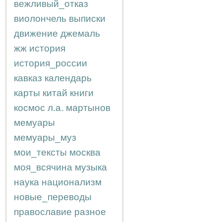
вежливый_отказ
виолончель
выписки
движение
джемаль
жж
история
история_россии
кавказ
календарь
карты
китай
книги
космос
л.а.
мартынов
мемуары
мемуары_муз
мои_тексты
москва
моя_всячина
музыка
наука
национализм
новые_переводы
православие
разное