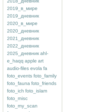
2018_дневник
2019_в_мире
2019_дневник
2020_в_мире
2020_дневник
2021_дневник
2022_дневник
2025_дневник
ahl-
e_haqq
apple
art
audio-files
evola
fa
foto_events
foto_family
foto_fauna
foto_friends
foto_ich
foto_islam
foto_misc
foto_my_scan