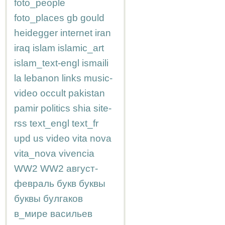
foto_people
foto_places
gb
gould
heidegger
internet
iran
iraq
islam
islamic_art
islam_text-engl
ismaili
la
lebanon
links
music-
video
occult
pakistan
pamir
politics
shia
site-
rss
text_engl
text_fr
upd
us
video
vita nova
vita_nova
vivencia
WW2
WW2
август-
февраль
букв
буквы
буквы
булгаков
в_мире
васильев