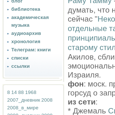
Раму Тамму
блог
думать, что 
библиотека
академическая
сейчас "
Неко
музыка
отдельные т
аудиоархив
принципиаль
хронология
старому сти
Телеграм: книги
Акилов, сбли
списки
эмоционально
ссылки
Израиля.
фон
: моск. 
горсуд о за
8
14
88
1968
2007_дневник
2008
из сети
:
2008_в_мире
* Джемаль
С