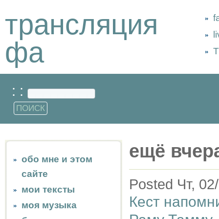
трансляция
f
l
фа
Т
: :
ещё вчер
обо мне и этом
сайте
Posted Чт, 02
мои тексты
Кест напомн
моя музыка