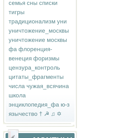
семья
сны
списки
тигры
традиционализм
уни
уничтожение_москвы
уничтожение москвы
фа
флоренция-
венеция
форизмы
цензура_контроль
цитаты_фрагменты
числа
чужая_всячина
школа
энциклопедия_фа
ю-з
язычество
†
☭
♫
✡