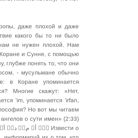
вропы, даже плохой и даже
твие какого бы то ни было
нам не нужен плохой. Нам
 Коране и Сунне, с помощью
, глубже понять то, что они
росом, - мусульмане обычно
е: в Коране упоминается
я? Многие скажут: «Нет,
ся ‛im, упоминается ‛irfan,
философия? Но вот мы читаем
ангелов о сути имен» (2:33)
н, информируй их о том, что