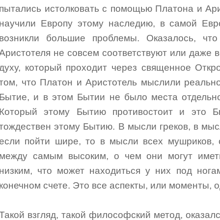
пытались истолковать с помощью Платона и Ар
научили Европу этому наследию, в самой Евр
возникли большие проблемы. Оказалось, чт
Аристотеля не совсем соответствуют или даже в
духу, который проходит через священное Откр
том, что Платон и Аристотель мыслили реальн
Бытие, и в этом Бытии не было места отдельн
Который этому Бытию противостоит и это Б
тождествен этому Бытию. В мысли греков, в мыс
если пойти шире, то в мысли всех мушриков, 
между самым высоким, о чем они могут имет
низким, что может находиться у них под нога
конечном счете. Это все аспекты, или моменты, о
Такой взгляд, такой философский метод, оказал