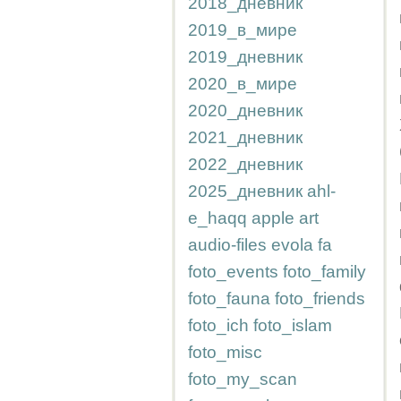
2018_дневник
2019_в_мире
2019_дневник
2020_в_мире
2020_дневник
2021_дневник
2022_дневник
2025_дневник
ahl-
e_haqq
apple
art
audio-files
evola
fa
foto_events
foto_family
foto_fauna
foto_friends
foto_ich
foto_islam
foto_misc
foto_my_scan