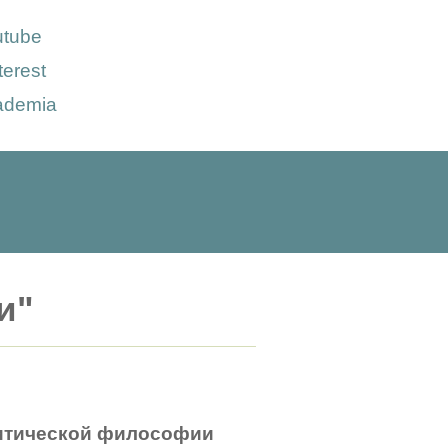
utube
terest
ademia
и"
литической философии