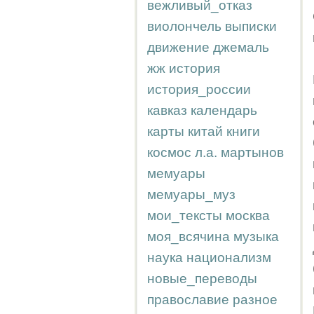
вежливый_отказ
виолончель
выписки
движение
джемаль
жж
история
история_россии
кавказ
календарь
карты
китай
книги
космос
л.а.
мартынов
мемуары
мемуары_муз
мои_тексты
москва
моя_всячина
музыка
наука
национализм
новые_переводы
православие
разное