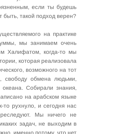
оязненным, если ты будешь
т быть, такой подход верен?
существляемого на практике
уммы, мы занимаем очень
им Халифатом, когда-то мы
тории, которая реализовала
ического, возможного на тот
ь, свободу обмена людьми,
о океана. Собирали знания,
написано на арабском языке
к-то рухнуло, и сегодня нас
преследуют. Мы ничего не
икаких задач, не выходим в
но, именно потому, что нет