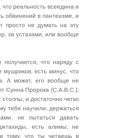
, что реальность всеедина и
ть обвинений в пантеизме, и
ют просто не думать на эту
ер, за устазами, или вообще
е получается, что наряду с
 мушриков, есть минус, что
а. А может, его вообще не
т Сунна Пророка (С.А.В.С.),
 столпы, и достаточно четко
ему тебя научили, держаться
сами, не пытаться давать
джтахиды, есть алимы; не
ие тому, что ты читаешь в