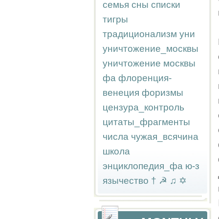
семья
сны
списки
тигры
традиционализм
уни
уничтожение_москвы
уничтожение москвы
фа
флоренция-
венеция
форизмы
цензура_контроль
цитаты_фрагменты
числа
чужая_всячина
школа
энциклопедия_фа
ю-з
язычество
†
☭
♫
✡