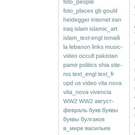
foto_people
foto_places
gb
gould
heidegger
internet
iran
iraq
islam
islamic_art
islam_text-engl
ismaili
la
lebanon
links
music-
video
occult
pakistan
pamir
politics
shia
site-
rss
text_engl
text_fr
upd
us
video
vita nova
vita_nova
vivencia
WW2
WW2
август-
февраль
букв
буквы
буквы
булгаков
в_мире
васильев