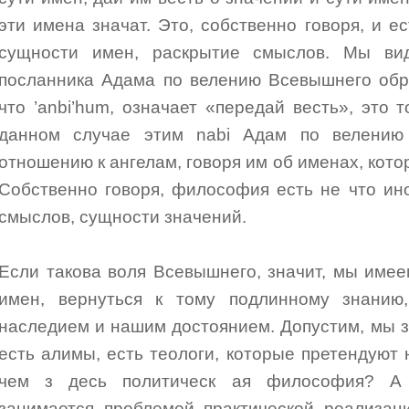
эти имена значат. Это, собственно говоря, и 
сущности имен, раскрытие смыслов. Мы вид
посланника Адама по велению Всевышнего обр
что ’anbi’hum, означает «передай весть», это т
данном случае этим nabi Адам по велению
отношению к ангелам, говоря им об именах, кот
Собственно говоря, философия есть не что ин
смыслов, сущности значений.
Если такова воля Всевышнего, значит, мы имее
имен, вернуться к тому подлинному знанию
наследием и нашим достоянием. Допустим, мы з
есть алимы, есть теологи, которые претендуют 
чем з десь политическ ая философия? А 
занимается проблемой практической реализац