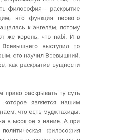
есть философия – раскрытие
им, что функция первого
ащалась к ангелам, потому
от же корень, что nabi. И в
 Всевышнего выступил по
орым, его научил Всевышний.
ое, как раскрытие сущности
м право раскрывать ту суть
, которое является нашим
наем, что есть муджтахиды,
на в ысок ое з нание. А при
политическая философия
ии этого высшего знания в