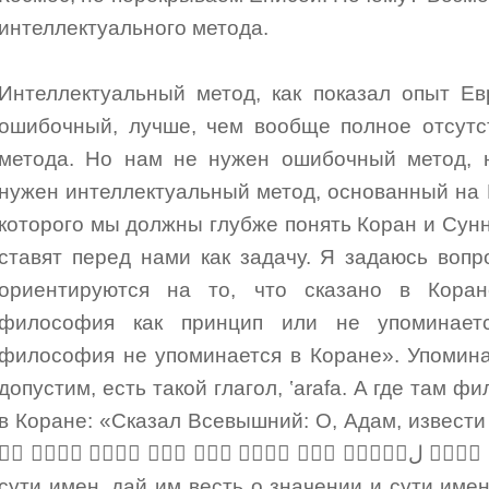
интеллектуального метода.
Интеллектуальный метод, как показал опыт Е
ошибочный, лучше, чем вообще полное отсутс
метода. Но нам не нужен ошибочный метод, 
нужен интеллектуальный метод, основанный на
которого мы должны глубже понять Коран и Сунну
ставят перед нами как задачу. Я задаюсь воп
ориентируются на то, что сказано в Коран
философия как принцип или не упоминаетс
философия не упоминается в Коране». Упоминает
допустим, есть такой глагол, ‛arafa. А где там 
в Коране: «Сказал Всевышний: О, Адам, извести 
￿ْ ￿￿ِ ِ￿￿￿َ ￿ْ َ￿ِ￿ ￿￿￿ُ ￿ْ ِ￿￿َأ￿ م￿ُ د￿َ آ￿ ￿َ￿￿ ل￿َ ￿َ￿ Извести о
сути имен, дай им весть о значении и сути име