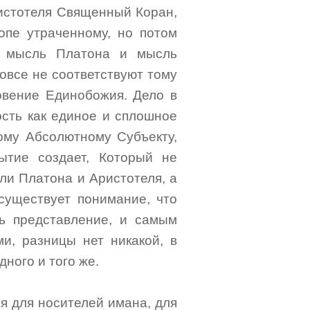
истотеля Священный Коран,
опе утраченному, но потом
о мысль Платона и мысль
овсе не соответствуют тому
овение Единобожия. Дело в
ость как единое и сплошное
ому Абсолютному Субъекту,
ытие создает, Который не
ли Платона и Аристотеля, а
существует понимание, что
ь представление, и самым
ми, разницы нет никакой, в
дного и того же.
ся для носителей имана, для