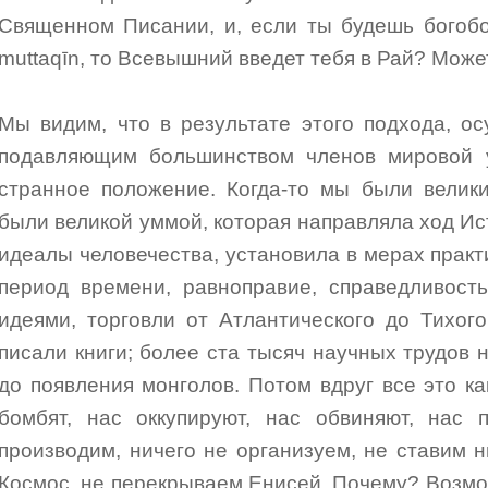
Священном Писании, и, если ты будешь богоб
muttaqīn, то Всевышний введет тебя в Рай? Може
Мы видим, что в результате этого подхода, о
подавляющим большинством членов мировой 
странное положение. Когда-то мы были велик
были великой уммой, которая направляла ход Ис
идеалы человечества, установила в мерах практ
период времени, равноправие, справедливост
идеями, торговли от Атлантического до Тихог
писали книги; более ста тысяч научных трудов 
до появления монголов. Потом вдруг все это ка
бомбят, нас оккупируют, нас обвиняют, нас 
производим, ничего не организуем, не ставим н
Космос, не перекрываем Енисей. Почему? Возмож