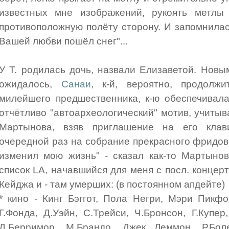
известных мне изображений, рукоять метлы
противоположную полёту сторону. И запомнилась
Вашей любви пошёл снег"...
У Т. родилась дочь, назвали Елизаветой. Новы
ожидалось,
Санаи
, к-й, вероятно, продолжи
милейшего предшественника, к-ю обеспечивала
отчётливо "автоархеологический" мотив, учитыв
Мартынова, взяв приглашение на его клав
очередной раз на собрание прекрасного фридовс
изменил мою жизнь" - сказал как-то Мартыно
список LA, начавшийся для меня с посл. концер
Кейджа и - там умерших: (в постоянном апдейте)
* кино - Кинг Бэггот, Пола Негри, Мэри Пикф
Г.Фонда, Д.Уэйн, С.Трейси, Ч.Бронсон, Г.Купер
Д.Берримор, М.Брандо, Джек Леммон, Р.Бол