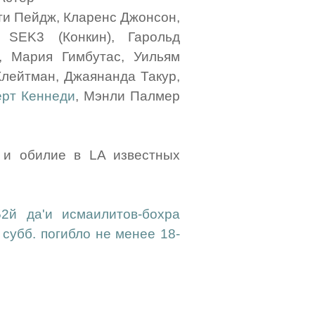
тти Пейдж, Кларенс Джонсон,
 SEK3 (Конкин), Гарольд
, Мария Гимбутас, Уильям
Клейтман, Джаянанда Такур,
ерт Кеннеди
, Мэнли Палмер
 и обилие в LA известных
52й да'и исмаилитов-бохра
 субб. погибло не менее 18-