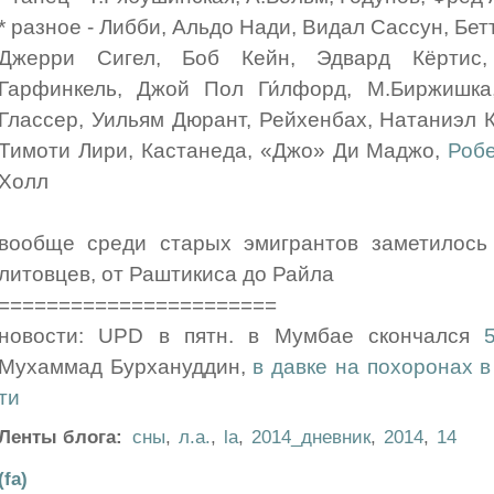
* разное - Либби, Альдо Нади, Видал Сассун, Бе
Джерри Сигел, Боб Кейн, Эдвард Кёртис,
Гарфинкель, Джой Пол Ги́лфорд, М.Биржишка
Глассер, Уильям Дюрант, Рейхенбах, Натаниэл 
Тимоти Лири, Кастанеда, «Джо» Ди Маджо,
Роб
Холл
вообще среди старых эмигрантов заметилось
литовцев, от Раштикиса до Райла
=======================
новости: UPD в пятн. в Мумбае скончался
Мухаммад Бурхануддин,
в давке на похоронах в
ти
Ленты блога:
сны
,
л.а.
,
la
,
2014_дневник
,
2014
,
14
(fa)