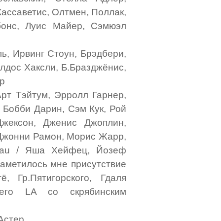
Кассаветис, Олтмен, Поллак,
бонс, Луис Майер, Сэмюэл
ь, Ирвинг Стоун, Брэдбери,
Олдос Хаксли, Б.Бразджёнис,
ер
Арт Тэйтум, Эрролл Гарнер,
, Бобби Дарин, Сэм Кук, Рой
Джексон, Дженис Джоплин,
 Джонни Рамон, Морис Жарр,
eau / Яша Хейфец, Йозеф
 заметилось мне присутствие
, Гр.Пятигорского, Гдаля
шего LA со скрябинским
 Астер