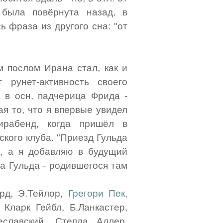
 была повёрнута назад, в
 фраза из другого сна: "от
м послом Ирана стал, как и
т рунет-активность своего
 в осн. падчерица Фрида -
ая то, что я впервые увидел
ирабенд, когда пришёл в
кого клуба. "Приезд Гульда
в, а я добавляю в будущий
та Гульда - родившегося там
орд, Э.Тейлор,
Грегори Пек
,
, Кларк Гейбл, Б.Ланкастер,
еславский, Стелла Адлер,