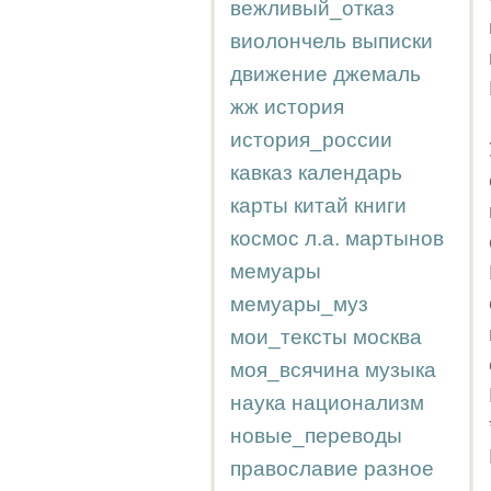
вежливый_отказ
виолончель
выписки
движение
джемаль
жж
история
история_россии
кавказ
календарь
карты
китай
книги
космос
л.а.
мартынов
мемуары
мемуары_муз
мои_тексты
москва
моя_всячина
музыка
наука
национализм
новые_переводы
православие
разное