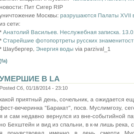
новости: Пит Сигер RIP
уничтожение Москвы:
разрушаются Палаты XVII 
из сети:
*
Анатолий Васильев. Неслужебная записка. 13.0
*
Старейшие фотопортреты русских знаменитос
* Шаубергер,
Энергия воды
via parzival_1
(fa)
УМЕРШИЕ В LA
Posted Сб, 01/18/2014 - 23:10
какой приятный день, сочельник, а ожидается ещ
фест-вечеринка "Баракат", посв. Муслимгозу, сег
я и сам недавно вернулся из вне-событийной пауз
но Бехштейн и вид из спальни, в к-м лишь река, сн
я почувствовал именно в день смерти Мус