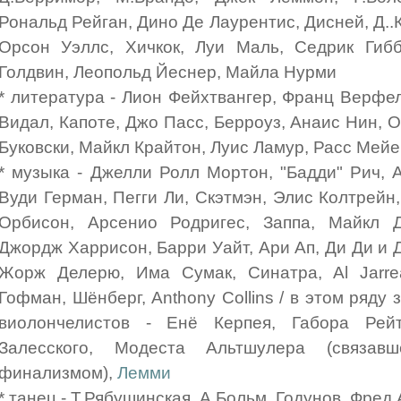
Рональд Рейган, Дино Де Лаурентис, Дисней, Д..
Орсон Уэллс, Хичкок, Луи Маль, Седрик Гиб
Голдвин, Леопольд Йеснер, Майла Нурми
* литература - Лион Фейхтвангер, Франц Верфел
Видал, Капоте, Джо Пасс, Берроуз, Анаис Нин, 
Буковски, Майкл Крайтон, Луис Ламур, Расс Мей
* музыка - Джелли Ролл Мортон, "Бадди" Рич, 
Вуди Герман, Пегги Ли, Скэтмэн, Элис Колтрейн
Орбисон, Арсенио Родригес, Заппа, Майкл 
Джордж Харрисон, Барри Уайт, Ари Ап, Ди Ди и
Жорж Делерю, Има Сумак, Синатра, Al Jarr
Гофман, Шёнберг, Anthony Collins / в этом ряду
виолончелистов - Енё Керпея, Габора Рейтё
Залесского, Модеста Альтшулера (связав
финализмом),
Лемми
* танец - Т.Рябушинская, А.Больм, Годунов, Фред