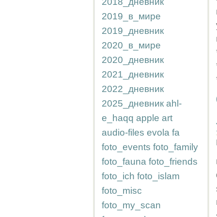
2018_дневник
2019_в_мире
2019_дневник
2020_в_мире
2020_дневник
2021_дневник
2022_дневник
2025_дневник
ahl-
e_haqq
apple
art
audio-files
evola
fa
foto_events
foto_family
foto_fauna
foto_friends
foto_ich
foto_islam
foto_misc
foto_my_scan