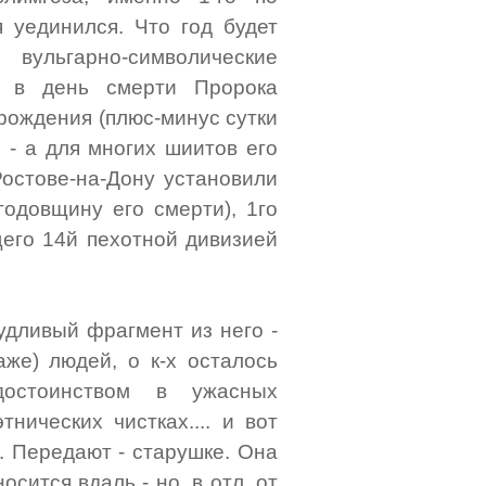
я уединился. Что год будет
вульгарно-символические
да в день смерти Пророка
 рождения (плюс-минус сутки
 - а для многих шиитов его
Ростове-на-Дону установили
 годовщину его смерти), 1го
щего 14й пехотной дивизией
удливый фрагмент из него -
аже) людей, о к-х осталось
достоинством в ужасных
тнических чистках.... и вот
а. Передают - старушке. Она
осится вдаль - но, в отл. от