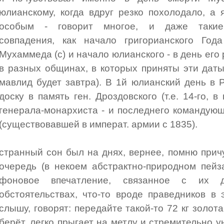
юлианскому, когда вдруг резко похолодало, а 
особым - говорит многое, и даже такие 
совпадения, как начало григорианского Го
Мухаммеда (с) и начало юлианского - в день его
в разных общинах, в которых приняты эти даты
мавлид будет завтра). В 1й юлианский день в 
доску в память ген. Дроздовского (т.е. 14-го, в
генерала-монархиста - и последнего командую
(существовавшей в императ. армии с 1835).
странный сон был на днях, вернее, помню прич
очередь (в некоем абстрактно-природном пейз
фоновое впечатление, связанное с их 
обстоятельствах, что-то вроде праведников в э
слышу, говорят: передайте такой-то 72 кг золот
берёт, легко прыгает на метлу и стремительно ун