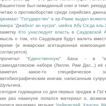
Вашингтоне был невиданный снег и темп. рекорд
читаю о противоборстве среди сирийских джихад
джамаат "Государство" в ар-Ракке выдал всякого
амира "Джабхат ан нусра", шейха Абу Са'да аль
заметку
Кто унаследует власть в Саудовской 
мысль о том, что Саудовцев будут валить вме
время (и январская агитационная композици
согласуется).
прочитал "
Единственную
" Баха - в "обя
самиздатовском наборе (Лилли, Рам Дас...) её 
заметил какое-то специфическое зан
автобиографическим книгам, написанным супруг
Шульгина.
сегодня годовщина со дня первых продаж в ГЫ 
как раз накануне попался материал о, возмо
записи академич. музыки:
Чайковский, Хансен, М