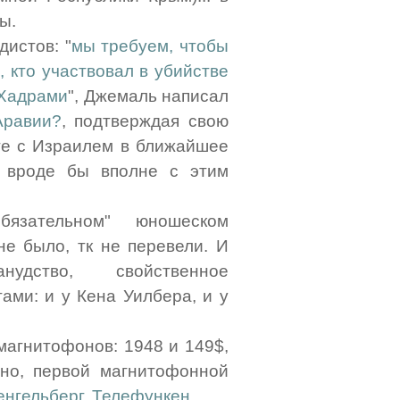
ы.
истов: "
мы требуем, чтобы
, кто участвовал в убийстве
 Хадрами
", Джемаль написал
Аравии?
, подтверждая свою
сте с Израилем в ближайшее
я вроде бы вполне с этим
зательном" юношеском
не было, тк не перевели. И
удство, свойственное
ами: и у Кена Уилбера, и у
магнитофонов: 1948 и 149$,
жно, первой магнитофонной
енгельберг, Телефункен
.