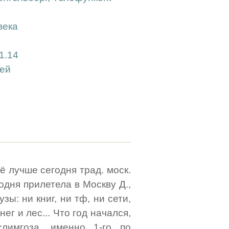
века
1.14
тей
ё лучше сегодня трад. моск.
одня прилетела в Москву Д.,
ы: ни книг, ни тф, ни сети,
ег и лес... Что год начался,
лимгоза, именно 1-го по