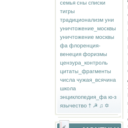
семья
сны
списки
тигры
традиционализм
уни
уничтожение_москвы
уничтожение москвы
фа
флоренция-
венеция
форизмы
цензура_контроль
цитаты_фрагменты
числа
чужая_всячина
школа
энциклопедия_фа
ю-з
язычество
†
☭
♫
✡