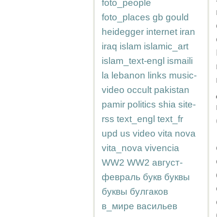
foto_people
foto_places
gb
gould
heidegger
internet
iran
iraq
islam
islamic_art
islam_text-engl
ismaili
la
lebanon
links
music-
video
occult
pakistan
pamir
politics
shia
site-
rss
text_engl
text_fr
upd
us
video
vita nova
vita_nova
vivencia
WW2
WW2
август-
февраль
букв
буквы
буквы
булгаков
в_мире
васильев