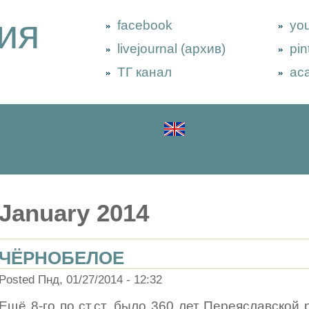
ия
facebook
yo
livejournal (архив)
pin
ТГ канал
ac
January 2014
ЧЁРНОБЕЛОЕ
Posted Пнд, 01/27/2014 - 12:32
Ещё 8-го по ст.ст. было 360 лет Переяславской