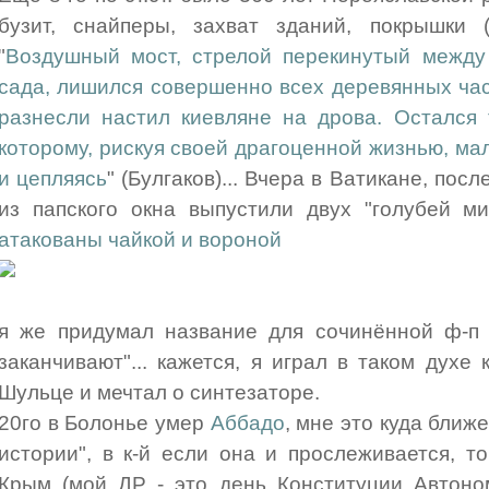
бузит, снайперы, захват зданий, покрышки 
"
Воздушный мост, стрелой перекинутый между
сада, лишился совершенно всех деревянных ча
разнесли настил киевляне на дрова. Остался 
которому, рискуя своей драгоценной жизнью, ма
и цепляясь
" (Булгаков)... Вчера в Ватикане, по
из папского окна выпустили двух "голубей м
атакованы чайкой и вороной
я же придумал название для сочинённой ф-п 
заканчивают"... кажется, я играл в таком духе
Шульце и мечтал о синтезаторе.
20го в Болонье умер
Аббадо
, мне это куда ближ
истории", в к-й если она и прослеживается, т
Крым (мой ДР - это день Конституции Автоном