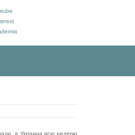
utube
terest
ademia
 раде, а Украина всю неделю