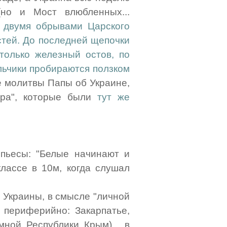
(но и Мост влюбленных...
 двумя обрывами Царского
стей. До последней щепочки
только железный остов, по
льчики пробираются ползком
сле молитвы Папы об Украине,
ира", которые были
тут же
пьесы: "Белые начинают и
 классе в 10м, когда слушал
е Украины, в смысле "личной
о периферийно: Закарпатье,
ной Республики Крым)... в