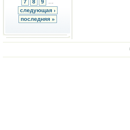
7
8
9
…
следующая ›
последняя »