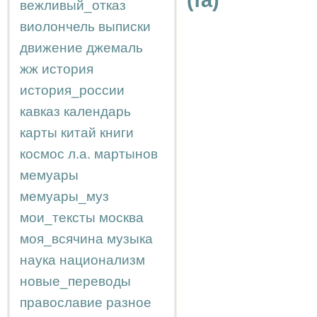
(fa)
вежливый_отказ
виолончель
выписки
движение
джемаль
жж
история
история_россии
кавказ
календарь
карты
китай
книги
космос
л.а.
мартынов
мемуары
мемуары_муз
мои_тексты
москва
моя_всячина
музыка
наука
национализм
новые_переводы
православие
разное