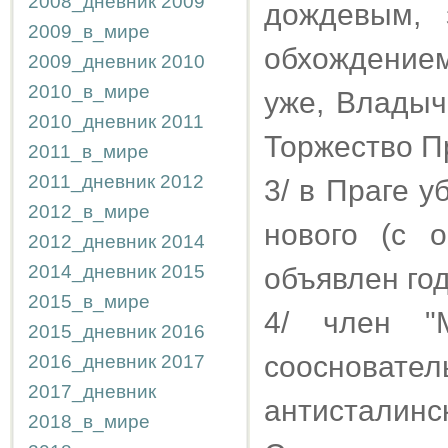
2008_дневник
2009
дождевым,
2009_в_мире
обхождение
2009_дневник
2010
2010_в_мире
уже, Владычи
2010_дневник
2011
Торжество П
2011_в_мире
2011_дневник
2012
3/ в Праге 
2012_в_мире
нового (с 
2012_дневник
2014
2014_дневник
2015
объявлен го
2015_в_мире
4/ член "М
2015_дневник
2016
сооснова
2016_дневник
2017
2017_дневник
антисталин
2018_в_мире