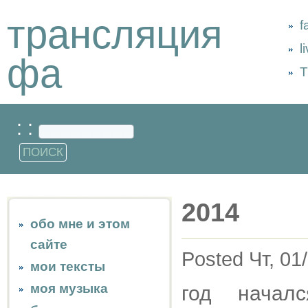
трансляция
f
l
фа
Т
: :
2014
обо мне и этом
сайте
Posted Чт, 01
мои тексты
моя музыка
год начал