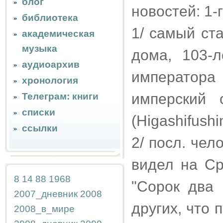
блог
новостей: 1-
библиотека
1/ самый ст
академическая
музыка
дома, 103-
аудиоархив
императора
хронология
имперский 
Телеграм: книги
списки
(Higashifushi
ссылки
2/ посл. чел
видел на Ср
8
14
88
1968
"Сорок два 
2007_дневник
2008
других, что 
2008_в_мире