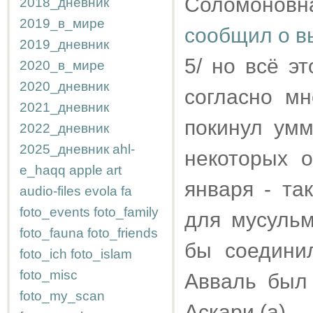
Соломоновн
2018_дневник
2019_в_мире
сообщил о в
2019_дневник
5/ но всё эт
2020_в_мире
2020_дневник
согласно мн
2021_дневник
покинул умм
2022_дневник
2025_дневник
ahl-
некоторых 
e_haqq
apple
art
января - та
audio-files
evola
fa
foto_events
foto_family
для мусульм
foto_fauna
foto_friends
бы соедини
foto_ich
foto_islam
foto_misc
Авваль был
foto_my_scan
Аскари (а)...