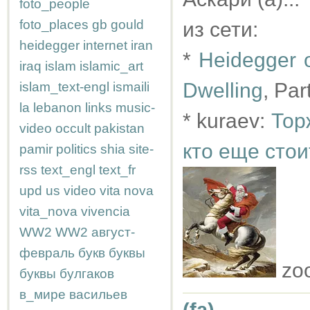
foto_people
foto_places
gb
gould
из сети:
heidegger
internet
iran
*
Heidegger o
iraq
islam
islamic_art
Dwelling
, Part
islam_text-engl
ismaili
la
lebanon
links
music-
* kuraev:
Тор
video
occult
pakistan
кто еще сто
pamir
politics
shia
site-
rss
text_engl
text_fr
upd
us
video
vita nova
vita_nova
vivencia
WW2
WW2
август-
февраль
букв
буквы
zo
буквы
булгаков
в_мире
васильев