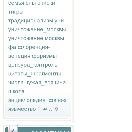
семья
сны
списки
тигры
традиционализм
уни
уничтожение_москвы
уничтожение москвы
фа
флоренция-
венеция
форизмы
цензура_контроль
цитаты_фрагменты
числа
чужая_всячина
школа
энциклопедия_фа
ю-з
язычество
†
☭
♫
✡