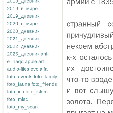
армии с 1835
2018_дневник
2019_в_мире
2019_дневник
странный с
2020_в_мире
2020_дневник
причудливы
2021_дневник
некоем абст
2022_дневник
2025_дневник
ahl-
к-х осталос
e_haqq
apple
art
их достоин
audio-files
evola
fa
foto_events
foto_family
что-то вроде
foto_fauna
foto_friends
и вот слышу
foto_ich
foto_islam
foto_misc
золота. Пер
foto_my_scan
прыгает на 