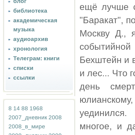
блог
ещё лучше с
библиотека
"Баракат", п
академическая
музыка
Москву Д., 
аудиоархив
событийной 
хронология
Бехштейн и в
Телеграм: книги
списки
и лес... Что
ссылки
день смер
юлианскому,
8
14
88
1968
уединился.
2007_дневник
2008
многое, и д
2008_в_мире