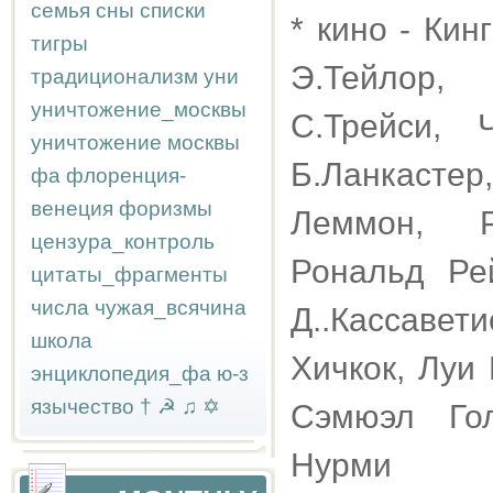
семья
сны
списки
* кино - Кин
тигры
Э.Тейлор,
традиционализм
уни
уничтожение_москвы
С.Трейси, 
уничтожение москвы
Б.Ланкасте
фа
флоренция-
венеция
форизмы
Леммон, Р
цензура_контроль
Рональд Ре
цитаты_фрагменты
числа
чужая_всячина
Д..Кассавет
школа
Хичкок, Луи
энциклопедия_фа
ю-з
язычество
†
☭
♫
✡
Сэмюэл Го
Нурми