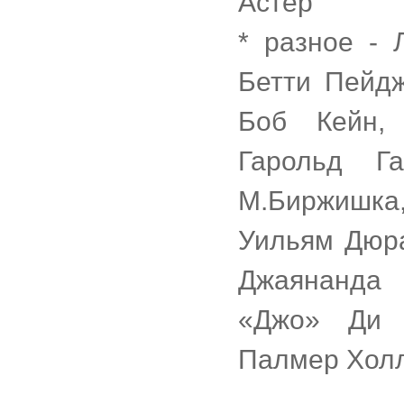
Астер
* разное - 
Бетти Пейдж
Боб Кейн, 
Гарольд Г
М.Биржишка,
Уильям Дюра
Джаянанда 
«Джо» Ди
Палмер Хол