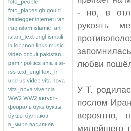
foto_people
foto_places
gb
gould
- но, в от
heidegger
internet
iran
рукоять м
iraq
islam
islamic_art
противоп
islam_text-engl
ismaili
la
lebanon
links
music-
запомнилась
video
occult
pakistan
любви пошёл 
pamir
politics
shia
site-
rss
text_engl
text_fr
upd
us
video
vita nova
У Т. родила
vita_nova
vivencia
WW2
WW2
август-
послом Иран
февраль
букв
буквы
вероятно, п
буквы
булгаков
в_мире
васильев
милейшего п