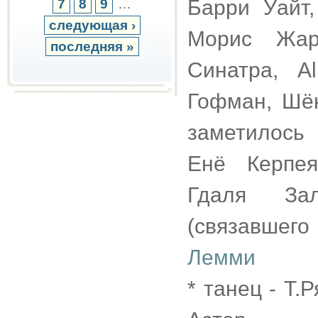
Барри Уайт
7
8
9
…
следующая ›
Морис Жар
последняя »
Синатра, A
Гофман, Шён
заметилось 
Енё Керпея
Гдаля Зал
(связавшег
Лемми
* танец - Т.