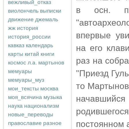
вежливый_отказ
в осн. п
виолончель
выписки
движение
джемаль
"автоархеоло
жж
история
впервые ув
история_россии
кавказ
календарь
на его клав
карты
китай
книги
раз на собр
космос
л.а.
мартынов
мемуары
"Приезд Гуль
мемуары_муз
то Мартынов
мои_тексты
москва
начавшийся 
моя_всячина
музыка
наука
национализм
родившегос
новые_переводы
постоянном 
православие
разное