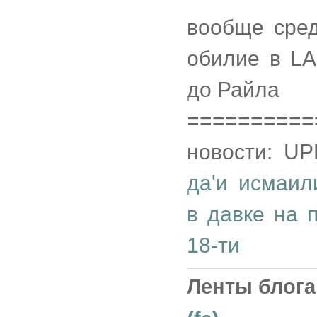
вообще сред
обилие в LA
до Райла
==========
новости: U
да'и исмаил
в давке на 
18-ти
Ленты блога