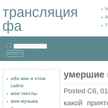
трансляция
f
l
фа
Т
: :
умершие 
обо мне и этом
сайте
Posted Сб, 01
мои тексты
моя музыка
какой прият