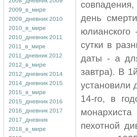
2008_дневник
2009
совпадения,
2009_в_мире
день смерт
2009_дневник
2010
2010_в_мире
юлианского 
2010_дневник
2011
сутки в раз
2011_в_мире
2011_дневник
2012
даты - а дл
2012_в_мире
завтра). В 
2012_дневник
2014
2014_дневник
2015
установили д
2015_в_мире
14-го, в го
2015_дневник
2016
монархиста
2016_дневник
2017
2017_дневник
пехотной ди
2018_в_мире