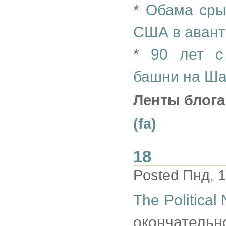
*
Обама сры
США в авант
*
90 лет с
башни на Ша
Ленты блога
(fa)
18
Posted Пнд, 1
The Political 
окончате