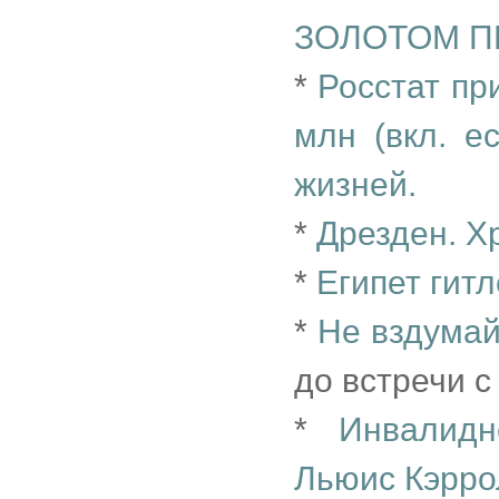
ЗОЛОТОМ П
*
Росстат пр
млн (вкл. е
жизней.
*
Дрезден. Х
*
Египет гит
*
Не вздумай
до встречи 
*
Инвалидн
Льюис Кэрро