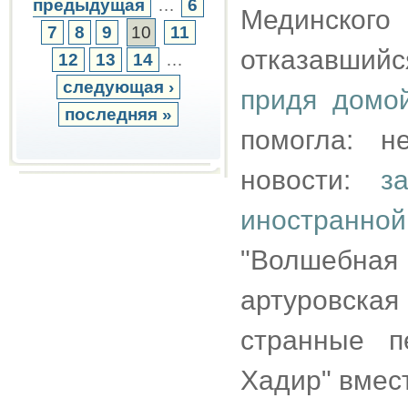
предыдущая
…
6
Мединского 
7
8
9
10
11
отказавший
12
13
14
…
следующая ›
придя домо
последняя »
помогла: н
новости:
з
иностранн
"Волшебная
артуровская
странные п
Хадир" вмест