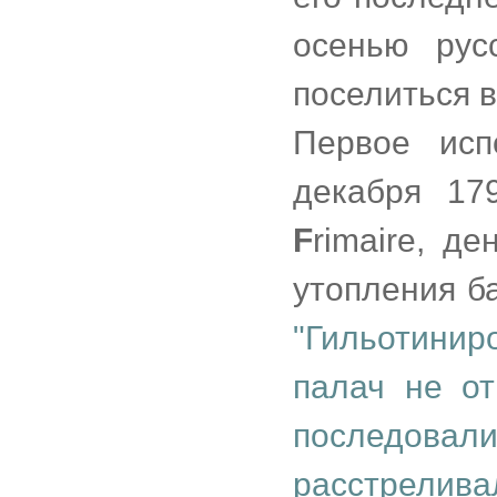
осенью рус
поселиться в
Первое исп
декабря 17
F
rimaire, д
утопления б
"Гильотинир
палач не от
последовал
расстрелив