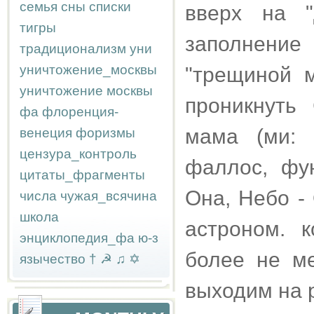
семья
сны
списки
вверх на "
тигры
заполнение
традиционализм
уни
уничтожение_москвы
"трещиной 
уничтожение москвы
проникнуть
фа
флоренция-
мама (ми: 
венеция
форизмы
цензура_контроль
фаллос, фун
цитаты_фрагменты
Она, Небо - 
числа
чужая_всячина
школа
астроном. 
энциклопедия_фа
ю-з
более не м
язычество
†
☭
♫
✡
выходим на 