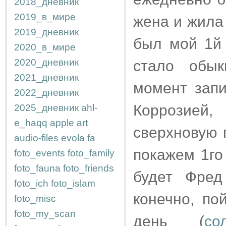
2018_дневник
2019_в_мире
жена и жила б
2019_дневник
был мой 1й 
2020_в_мире
2020_дневник
стало обык
2021_дневник
момент запи
2022_дневник
Коррозией
2025_дневник
ahl-
e_haqq
apple
art
сверхновую п
audio-files
evola
fa
покажем 1го
foto_events
foto_family
foto_fauna
foto_friends
будет Фред
foto_ich
foto_islam
конечно, по
foto_misc
foto_my_scan
день (
со