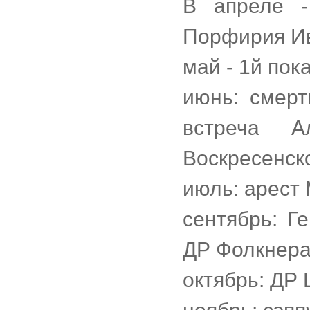
В апреле -
Порфирия Ив
май - 1й пок
июнь: смер
встреча А
Воскресенско
июль: арест 
сентябрь: Ге
ДР Фолкнера
октябрь: ДР 