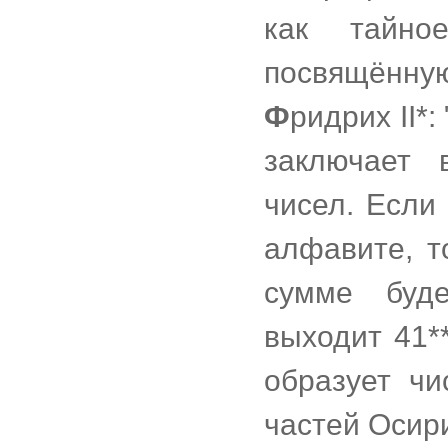
как тайное
посвящённ
Ф
ридрих II*
заключает 
чисел. Если
алфавите, то
сумме буд
выходит 41**
образует чи
частей Осири