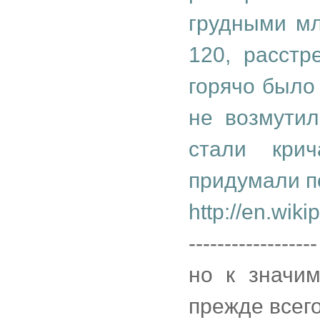
грудными мл
120, расстр
горячо было
не возмутил
стали крич
придумали п
http://en.wik
------------------
но к значи
прежде всего