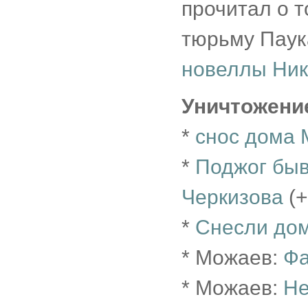
прочитал о т
тюрьму Паука
новеллы Ник
Уничтожени
*
снос дома 
*
Поджог быв
Черкизова
(+
*
Снесли дом
* Можаев:
Фа
* Можаев:
Не