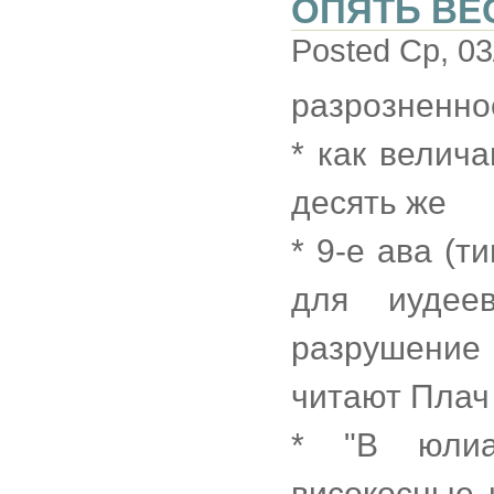
ОПЯТЬ ВЕ
Posted Ср, 03
разрозненно
* как велича
десять же
* 9-е ава (т
для иудее
разрушение 
читают Плач
* "В юлиа
високосные 