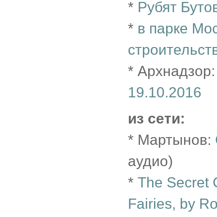
*
Рубят Буто
*
в парке Мо
строительст
* Архнадзор
19.10.2016
из сети:
* Мартынов:
аудио)
*
The Secret 
Fairies, by R