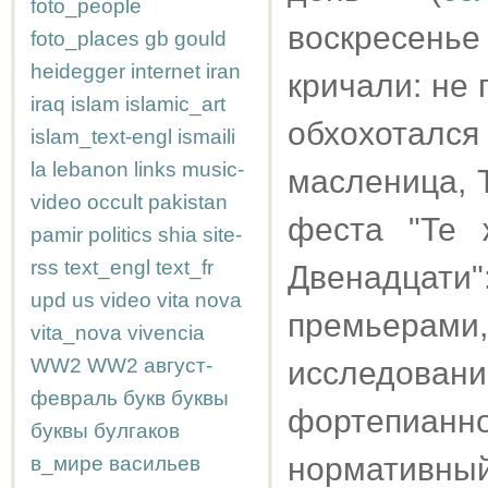
foto_people
воскресень
foto_places
gb
gould
heidegger
internet
iran
кричали: не
iraq
islam
islamic_art
обхохотался
islam_text-engl
ismaili
la
lebanon
links
music-
масленица, 
video
occult
pakistan
феста "Те 
pamir
politics
shia
site-
rss
text_engl
text_fr
Двенадцати"
upd
us
video
vita nova
премьерами
vita_nova
vivencia
WW2
WW2
август-
исследован
февраль
букв
буквы
фортепиан
буквы
булгаков
нормативный
в_мире
васильев