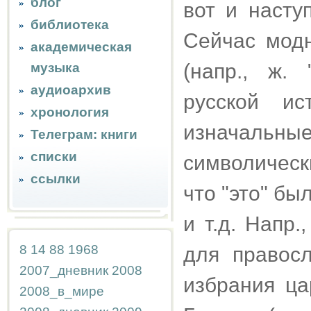
блог
вот и наступ
библиотека
Сейчас мод
академическая
(напр., ж.
музыка
аудиоархив
русской ис
хронология
изначаль
Телеграм: книги
списки
символическ
ссылки
что "это" бы
и т.д. Напр.
8
14
88
1968
для правосл
2007_дневник
2008
избрания ц
2008_в_мире