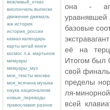
вежливый_отказ
она - апо
виолончель
выписки
уравнявшей 
движение
джемаль
жж
история
базовые соо
история_россии
экстравага
кавказ
календарь
карты
китай
книги
её на терц
космос
л.а.
мартынов
Итогом был 
мемуары
мемуары_муз
свой финальн
мои_тексты
москва
пределы нор
моя_всячина
музыка
наука
национализм
ля-минорной
новые_переводы
всей клавиа
православие
разное