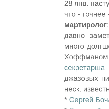
28 янв. наст
что - точнее 
мартиролог
:
давно заме
много долгш
Хоффманом. 
секретарша
джазовых пи
неск. извест
*
Сергей Боч