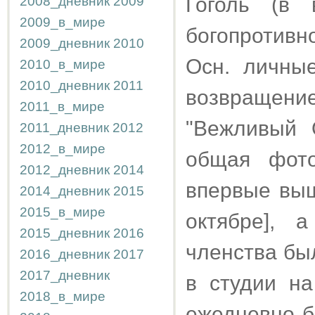
Гоголь (в 
2008_дневник
2009
2009_в_мире
богопротивно
2009_дневник
2010
Осн. личны
2010_в_мире
2010_дневник
2011
возвращени
2011_в_мире
"Вежливый 
2011_дневник
2012
2012_в_мире
общая фото
2012_дневник
2014
впервые выш
2014_дневник
2015
2015_в_мире
октябре], 
2015_дневник
2016
членства бы
2016_дневник
2017
2017_дневник
в студии на
2018_в_мире
ежедневно б