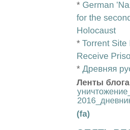
*
German 'Naz
for the second
Holocaust
*
Torrent Sit
Receive Pris
*
Древняя ру
Ленты блога
уничтожение
2016_дневни
(fa)