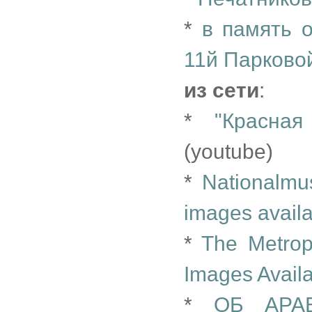
*
в память 
11й Парково
из сети
:
*
"Красна
(youtube)
*
Nationalmu
images availa
*
The Metrop
Images Availa
*
ОБ АРА