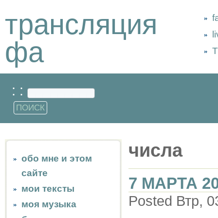
трансляция
f
l
фа
Т
: :
числа
обо мне и этом
сайте
7 МАРТА 2
мои тексты
Posted Втр, 0
моя музыка