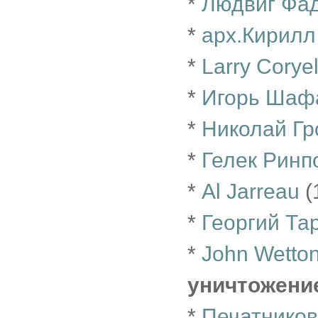
*
Людвиг Фа
*
арх.Кирилл
*
Larry Coryel
*
Игорь Шаф
*
Николай Г
*
Гелек Ринп
*
Al Jarreau
(
*
Георгий Та
*
John Wetto
уничтожени
*
Печатников