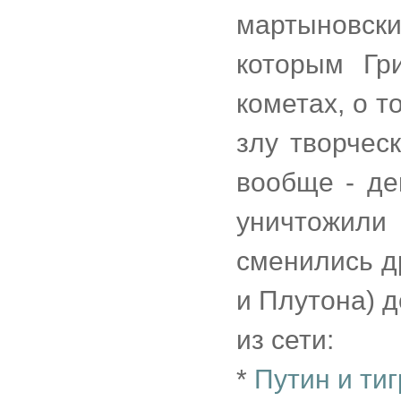
мартыновс
которым Гр
кометах, о т
злу творчес
вообще - де
уничтожили
сменились д
и Плутона) д
из сети:
*
Путин и ти