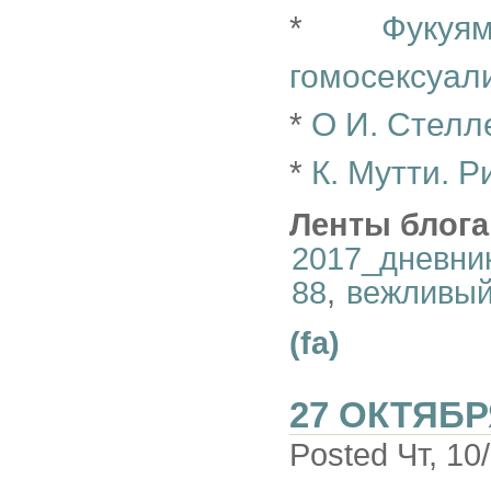
*
Фукуя
гомосексуал
*
О И. Стелл
*
К. Мутти. 
Ленты блога
2017_дневни
88
,
вежливый
(fa)
27 ОКТЯБР
Posted Чт, 10