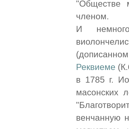
"Обществе 
членом.
И немног
виолончели
(дописанн
Реквиеме
(К.
в 1785 г. И
масонских 
"Благотво
венчанную н