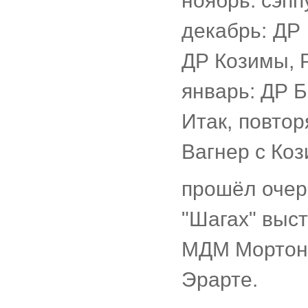
ноябрь: сэп
декабрь: ДР 
ДР Козимы, Р
январь: ДР Б
Итак, повто
Вагнер с Коз
прошёл очере
"Шагах" выст
МДМ Мортона
Эрарте.