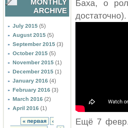
MONTHLY
Баха, о ро
ARCHIVE
достаточно).
July 2015
(5)
August 2015
(5)
September 2015
(3)
October 2015
(5)
November 2015
(1)
December 2015
(1)
January 2016
(4)
February 2016
(3)
March 2016
(2)
April 2016
(1)
Ещё 7 февр.
« первая
‹