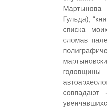
Мартынова
Гульда), "кн
списка мои
сломав пале
полиграф
мартыновск
годовщин
автоархео
совпадают 
увенчавши