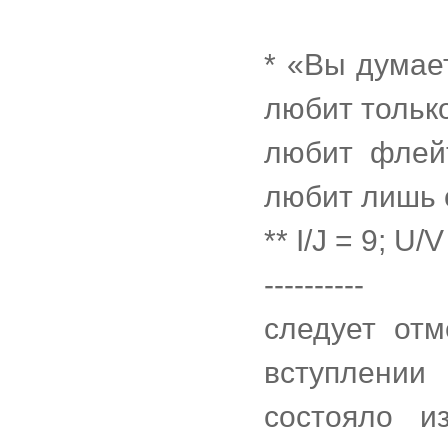
* «Вы думает
любит тольк
любит флей
любит лишь 
** I/J = 9; U/
----------
следует отм
вступлении
состояло и