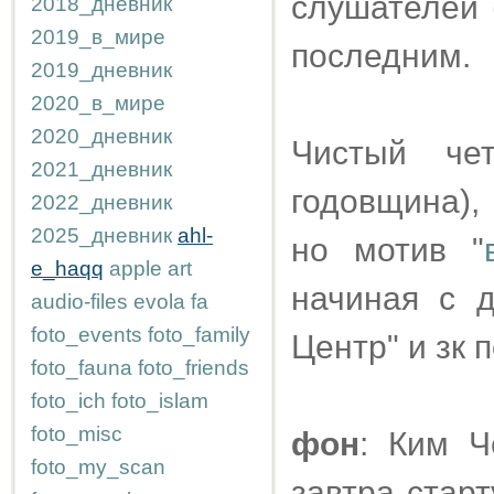
слушателей 
2018_дневник
2019_в_мире
последним.
2019_дневник
2020_в_мире
2020_дневник
Чистый че
2021_дневник
годовщина),
2022_дневник
2025_дневник
ahl-
но мотив "
e_haqq
apple
art
начиная с д
audio-files
evola
fa
foto_events
foto_family
Центр" и зк 
foto_fauna
foto_friends
foto_ich
foto_islam
foto_misc
фон
: Ким Ч
foto_my_scan
завтра стар