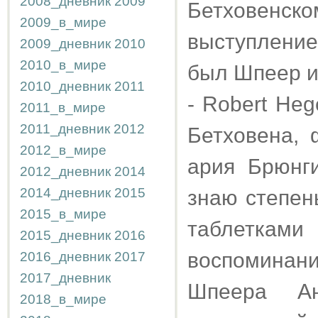
2008_дневник
2009
Бетховенс
2009_в_мире
выступление
2009_дневник
2010
2010_в_мире
был Шпеер и
2010_дневник
2011
- Robert He
2011_в_мире
2011_дневник
2012
Бетховена, 
2012_в_мире
ария Брюнг
2012_дневник
2014
2014_дневник
2015
знаю степен
2015_в_мире
таблеткам
2015_дневник
2016
воспомина
2016_дневник
2017
2017_дневник
Шпеера Ан
2018_в_мире