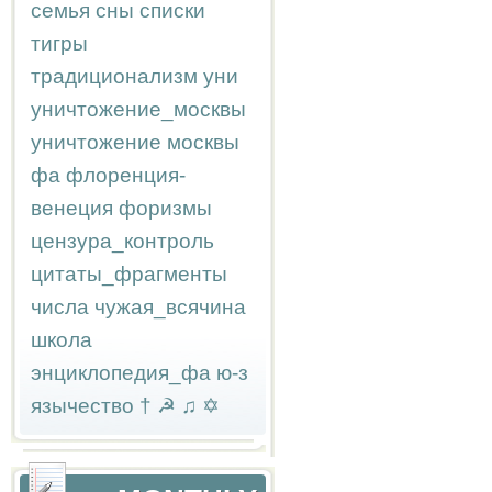
семья
сны
списки
тигры
традиционализм
уни
уничтожение_москвы
уничтожение москвы
фа
флоренция-
венеция
форизмы
цензура_контроль
цитаты_фрагменты
числа
чужая_всячина
школа
энциклопедия_фа
ю-з
язычество
†
☭
♫
✡