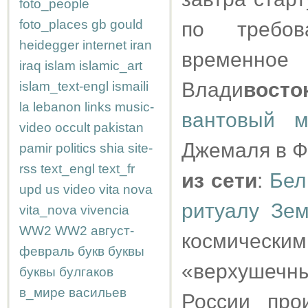
foto_people
foto_places
gb
gould
по требо
heidegger
internet
iran
временно
iraq
islam
islamic_art
Влади
восто
islam_text-engl
ismaili
la
lebanon
links
music-
вантовый м
video
occult
pakistan
Джемаля в Ф
pamir
politics
shia
site-
rss
text_engl
text_fr
из сети
:
Бел
upd
us
video
vita nova
ритуалу Зе
vita_nova
vivencia
WW2
WW2
август-
космичес
февраль
букв
буквы
«верхушечны
буквы
булгаков
в_мире
васильев
России про