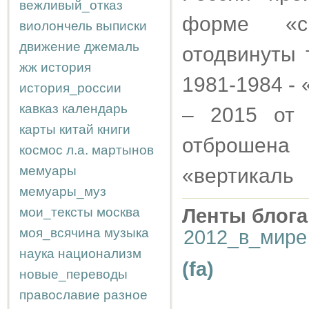
вежливый_отказ
форме «ср
виолончель
выписки
движение
джемаль
отодвинуты 
жж
история
1981-1984 -
история_россии
кавказ
календарь
– 2015 от 
карты
китай
книги
отброшен
космос
л.а.
мартынов
мемуары
«вертикаль
мемуары_муз
мои_тексты
москва
Ленты блога
моя_всячина
музыка
2012_в_мире
наука
национализм
(fa)
новые_переводы
православие
разное