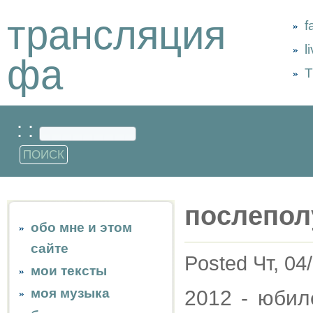
трансляция
f
l
фа
Т
: :
послепол
обо мне и этом
сайте
Posted Чт, 04
мои тексты
моя музыка
2012 - юбил