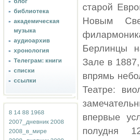
блог
старой Евро
библиотека
Новым Све
академическая
музыка
филармоникам
аудиоархив
Берлинцы н
хронология
Зале в 1887
Телеграм: книги
списки
впрямь небо
ссылки
Театре: ви
замечательн
8
14
88
1968
впервые ус
2007_дневник
2008
полудня 1
2008_в_мире