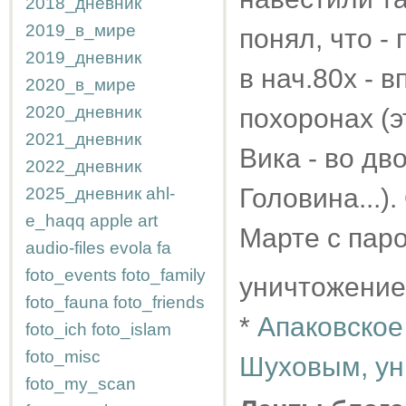
2018_дневник
2019_в_мире
понял, что -
2019_дневник
в нач.80х - 
2020_в_мире
2020_дневник
похоронах (э
2021_дневник
Вика - во дв
2022_дневник
Головина...)
2025_дневник
ahl-
e_haqq
apple
art
Марте с паро
audio-files
evola
fa
foto_events
foto_family
уничтожение
foto_fauna
foto_friends
*
Апаковское
foto_ich
foto_islam
foto_misc
Шуховым, ун
foto_my_scan