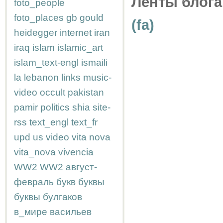
Ленты блога
foto_people
foto_places
gb
gould
(fa)
heidegger
internet
iran
iraq
islam
islamic_art
islam_text-engl
ismaili
la
lebanon
links
music-
video
occult
pakistan
pamir
politics
shia
site-
rss
text_engl
text_fr
upd
us
video
vita nova
vita_nova
vivencia
WW2
WW2
август-
февраль
букв
буквы
буквы
булгаков
в_мире
васильев