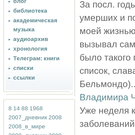
блог
За посл. год
библиотека
умерших и по
академическая
моей жизнью
музыка
аудиоархив
вызывал сам 
хронология
было такого 
Телеграм: книги
списки
список, слав
ссылки
Бельмондо)..
Владимира Ч
8
14
88
1968
Уже неделя 
2007_дневник
2008
заболеваний 
2008_в_мире