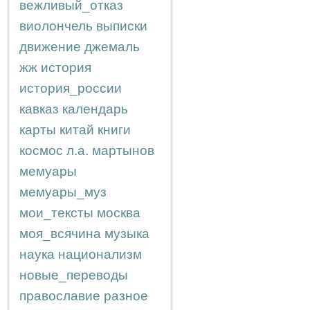
вежливый_отказ
виолончель
выписки
движение
джемаль
жж
история
история_россии
кавказ
календарь
карты
китай
книги
космос
л.а.
мартынов
мемуары
мемуары_муз
мои_тексты
москва
моя_всячина
музыка
наука
национализм
новые_переводы
православие
разное