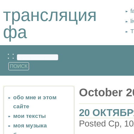
трансляция
f
l
фа
Т
: :
October 2
обо мне и этом
сайте
20 ОКТЯБР
мои тексты
Posted Ср, 10
моя музыка