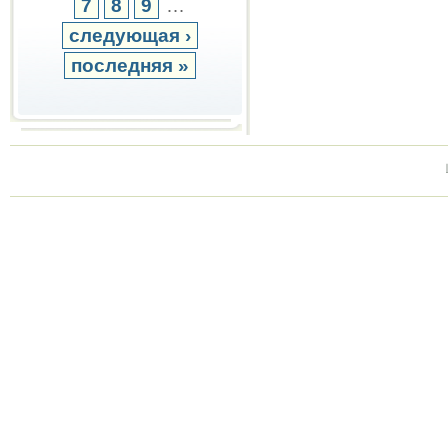
7
8
9
…
следующая ›
последняя »