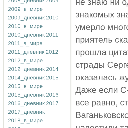
не знаю ни 
2008_дневник
2009
2009_в_мире
знакомых зна
2009_дневник
2010
умерло много
2010_в_мире
2010_дневник
2011
приятель ска
2011_в_мире
прошла цита
2011_дневник
2012
2012_в_мире
страды Серг
2012_дневник
2014
оказалась жу
2014_дневник
2015
2015_в_мире
Даже если С
2015_дневник
2016
все равно, с
2016_дневник
2017
2017_дневник
Ваганьковско
2018_в_мире
навестили та