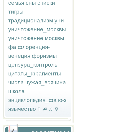
семья
сны
списки
тигры
традиционализм
уни
уничтожение_москвы
уничтожение москвы
фа
флоренция-
венеция
форизмы
цензура_контроль
цитаты_фрагменты
числа
чужая_всячина
школа
энциклопедия_фа
ю-з
язычество
†
☭
♫
✡