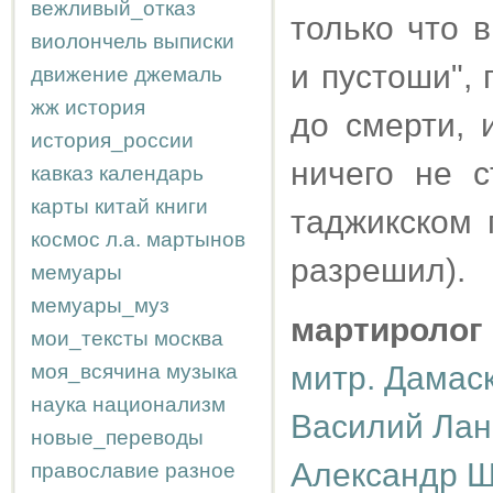
вежливый_отказ
только что
виолончель
выписки
и пустоши",
движение
джемаль
жж
история
до смерти, 
история_россии
ничего не с
кавказ
календарь
карты
китай
книги
таджикском 
космос
л.а.
мартынов
разрешил).
мемуары
мемуары_муз
мартиролог
мои_тексты
москва
моя_всячина
музыка
митр. Дамас
наука
национализм
Василий Лан
новые_переводы
Александр Ш
православие
разное