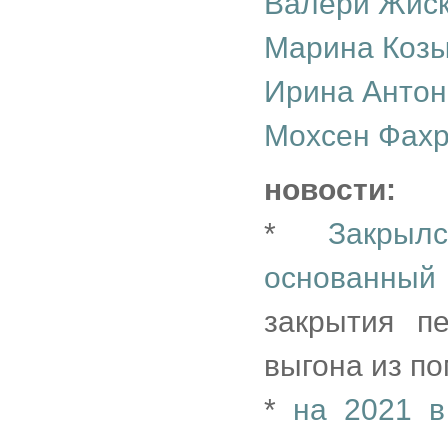
Валери Жиск
Марина Коз
Ирина Антон
Мохсен Фах
новости:
*
Закры
основанный
закрытия пе
выгона из по
*
на 2021 в