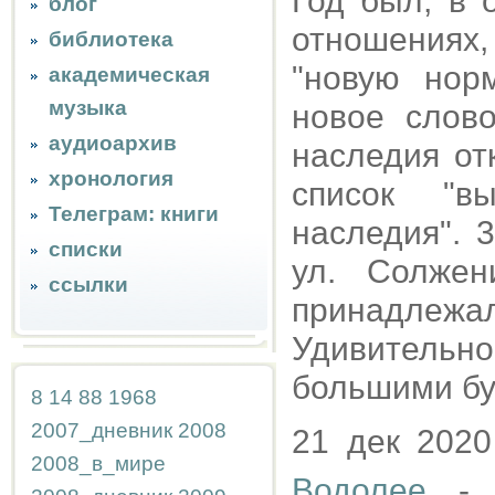
Год был, в 
блог
отношениях
библиотека
"новую нор
академическая
музыка
новое слово
аудиоархив
наследия от
хронология
список "вы
Телеграм: книги
наследия". 
списки
ул. Солжен
ссылки
принадлеж
Удивительно
большими бу
8
14
88
1968
2007_дневник
2008
21 дек 202
2008_в_мире
Водолее
- о