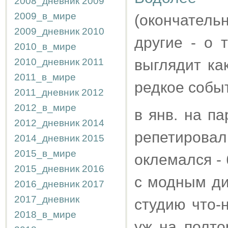
2008_дневник
2009
2009_в_мире
(окончатель
2009_дневник
2010
другие - о 
2010_в_мире
2010_дневник
2011
выглядит как
2011_в_мире
редкое собы
2011_дневник
2012
2012_в_мире
в янв. на п
2012_дневник
2014
репетировал
2014_дневник
2015
2015_в_мире
оклемался -
2015_дневник
2016
с модным ди
2016_дневник
2017
2017_дневник
студию что-
2018_в_мире
уж на полто