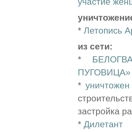
участие же
уничтожени
*
Летопись А
из сети:
*
БЕЛОГВ
ПУГОВИЦА»
*
уничтожен
строительст
застройка р
*
Дилетант