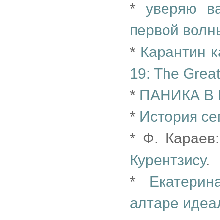
*
уверяю в
первой волн
*
Карантин к
19: The Grea
*
ПАНИКА В 
*
История с
* Ф. Караев
Курентзису
.
*
Екатерин
алтаре идеа