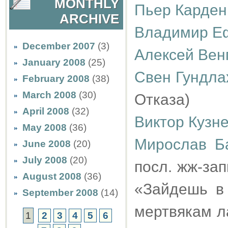
MONTHLY
Пьер Карден
ARCHIVE
Владимир Е
December 2007
(3)
Алексей Вен
January 2008
(25)
Свен Гундла
February 2008
(38)
March 2008
(30)
Отказа)
April 2008
(32)
Виктор Кузн
May 2008
(36)
Мирослав Б
June 2008
(20)
July 2008
(20)
посл. жж-зап
August 2008
(36)
«Зайдешь в
September 2008
(14)
мертвякам ла
1
2
3
4
5
6