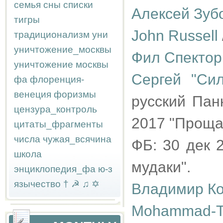
семья
сны
списки
Алексей Зуб
тигры
John Russell
традиционализм
уни
уничтожение_москвы
Фил Спектор
уничтожение москвы
Сергей "Си
фа
флоренция-
венеция
форизмы
русский Пан
цензура_контроль
2017 "Проща
цитаты_фрагменты
числа
чужая_всячина
ФБ: 30 дек 
школа
мудаки".
энциклопедия_фа
ю-з
язычество
†
☭
♫
✡
Владимир К
Mohammad-Ta