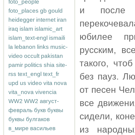
foto_people
и после 
foto_places
gb
gould
heidegger
internet
iran
перекочевал
iraq
islam
islamic_art
юбилее пр
islam_text-engl
ismaili
la
lebanon
links
music-
русским, вс
video
occult
pakistan
такого, что
pamir
politics
shia
site-
rss
text_engl
text_fr
без пауз. Л
upd
us
video
vita nova
от песен Че
vita_nova
vivencia
WW2
WW2
август-
все движени
февраль
букв
буквы
сидели, кон
буквы
булгаков
из народны
в_мире
васильев