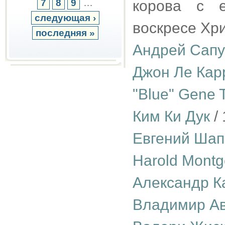
7
8
9
…
корова с е
следующая ›
воскресе Хри
последняя »
Андрей Сапу
Джон Ле Кар
"Blue" Gene 
Ким Ки Дук
/ 
Евгений Ша
Harold Mont
Александр К
Владимир А