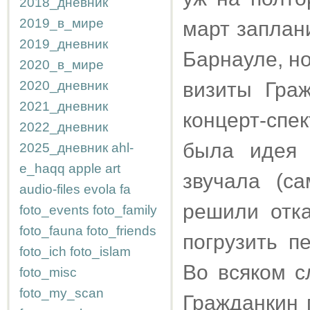
2018_дневник
2019_в_мире
март заплан
2019_дневник
Барнауле, н
2020_в_мире
2020_дневник
визиты Гра
2021_дневник
концерт-спе
2022_дневник
была идея "
2025_дневник
ahl-
e_haqq
apple
art
звучала (с
audio-files
evola
fa
решили отка
foto_events
foto_family
foto_fauna
foto_friends
погрузить п
foto_ich
foto_islam
Во всяком с
foto_misc
foto_my_scan
Гражданкин 