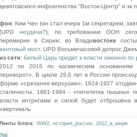
девятовского инфоагенства "Восток-Центр" и зк 
фон
: Ким Чен Ын стал вчера 1м секретарем, завт
(UPD
неудача
?); по требованию ООН сего
перемирие в Сирии; во Влади
востоке
состы
вантовый мост
. UPD Восьмичасовой допрос Джем
из сети
:
Белый Царь придет к власти законно по
2012 по 2015 по космическим основаниям 
переворот». В цикле 29,5 лет в России происхо
форме «срезания верхушки». 1924-1927 отодвин
сталинисты, 1981-1984 - «пятилетка пышных п
власти интригами и силой будет отброшена 
«вертикаль
Ленты блога:
WW2
,
история_россии
,
2012_в_мире
(fa)