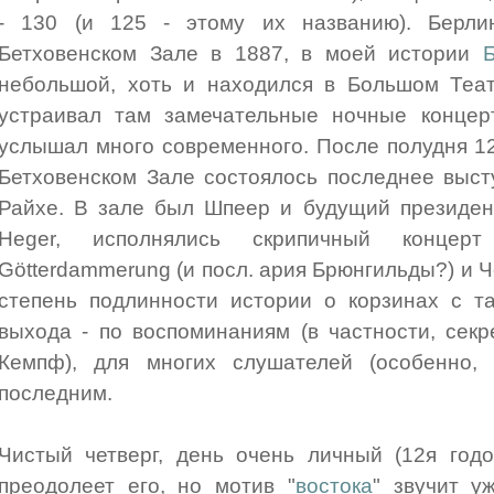
- 130 (и 125 - этому их названию). Берл
Бетховенском Зале в 1887, в моей истории
небольшой, хоть и находился в Большом Теат
устраивал там замечательные ночные концер
услышал много современного. После полудня 1
Бетховенском Зале состоялось последнее выст
Райхе. В зале был Шпеер и будущий президент
Heger, исполнялись скрипичный концер
Götterdammerung (и посл. ария Брюнгильды?) и 
степень подлинности истории о корзинах с т
выхода - по воспоминаниям (в частности, се
Кемпф), для многих слушателей (особенно, 
последним.
Чистый четверг, день очень личный (12я год
преодолеет его, но мотив "
востока
" звучит у