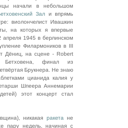
инцы начали в небольшом
Бетховенский Зал
и впрямь
ре: виолончелист Ивашкин
ты, на которых я впервые
2 апреля 1945 в берлинском
упление Филармоников в III
 Дёниц, на сцене - Robert
т Бетховена, финал из
Четвёртая Брукнера. Не знаю
аблетками цианида калия у
кретарши Шпеера Аннемарии
детей) этот концерт стал
овщина), никакая
ракета
не
же пару недель, начиная с