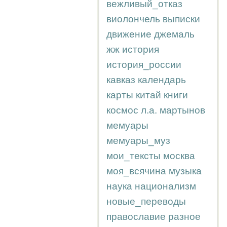
вежливый_отказ
виолончель
выписки
движение
джемаль
жж
история
история_россии
кавказ
календарь
карты
китай
книги
космос
л.а.
мартынов
мемуары
мемуары_муз
мои_тексты
москва
моя_всячина
музыка
наука
национализм
новые_переводы
православие
разное