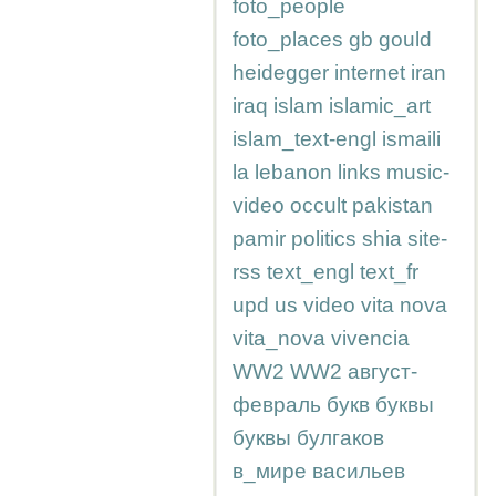
foto_people
foto_places
gb
gould
heidegger
internet
iran
iraq
islam
islamic_art
islam_text-engl
ismaili
la
lebanon
links
music-
video
occult
pakistan
pamir
politics
shia
site-
rss
text_engl
text_fr
upd
us
video
vita nova
vita_nova
vivencia
WW2
WW2
август-
февраль
букв
буквы
буквы
булгаков
в_мире
васильев