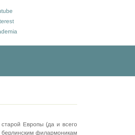
utube
terest
ademia
 старой Европы (да и всего
0, берлинским филармоникам