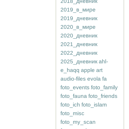
2018_дневник
2019_в_мире
2019_дневник
2020_в_мире
2020_дневник
2021_дневник
2022_дневник
2025_дневник
ahl-
e_haqq
apple
art
audio-files
evola
fa
foto_events
foto_family
foto_fauna
foto_friends
foto_ich
foto_islam
foto_misc
foto_my_scan