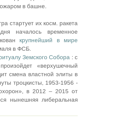
пожаром в башне.
ра стартует их косм. ракета
дня началось временное
кован
крупнейший в мире
аля в ФСБ.
 ритуалу Земского Собора
: с
произойдет «верхушечный
дит смена властной элиты в
уты троцкисты, 1953-1956 -
охорон», в 2012 – 2015 от
вся нынешняя либеральная