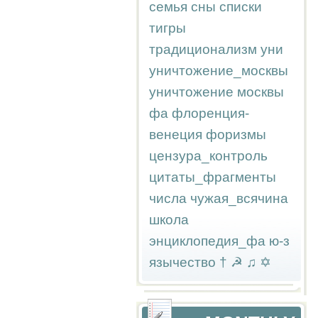
семья
сны
списки
тигры
традиционализм
уни
уничтожение_москвы
уничтожение москвы
фа
флоренция-
венеция
форизмы
цензура_контроль
цитаты_фрагменты
числа
чужая_всячина
школа
энциклопедия_фа
ю-з
язычество
†
☭
♫
✡