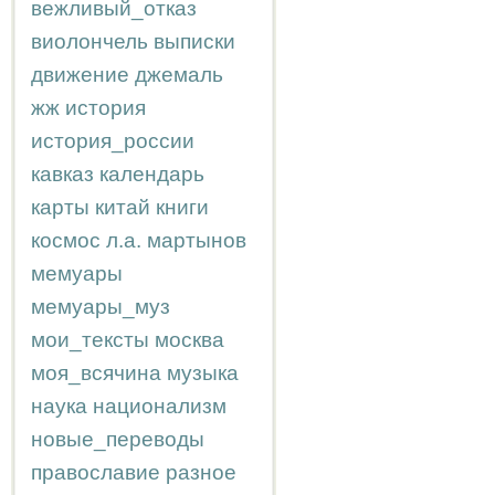
вежливый_отказ
виолончель
выписки
движение
джемаль
жж
история
история_россии
кавказ
календарь
карты
китай
книги
космос
л.а.
мартынов
мемуары
мемуары_муз
мои_тексты
москва
моя_всячина
музыка
наука
национализм
новые_переводы
православие
разное