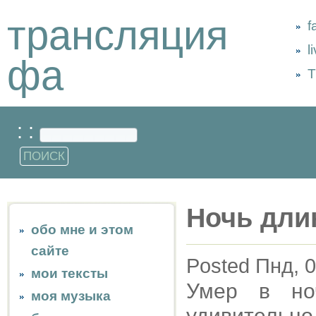
трансляция
f
l
фа
Т
: :
Ночь дли
обо мне и этом
сайте
Posted Пнд, 0
мои тексты
Умер в но
моя музыка
удивитель