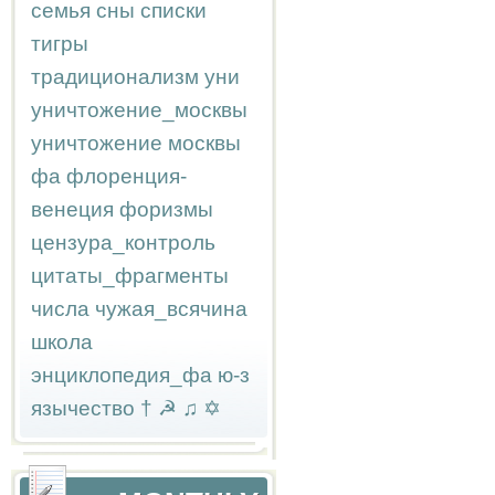
семья
сны
списки
тигры
традиционализм
уни
уничтожение_москвы
уничтожение москвы
фа
флоренция-
венеция
форизмы
цензура_контроль
цитаты_фрагменты
числа
чужая_всячина
школа
энциклопедия_фа
ю-з
язычество
†
☭
♫
✡