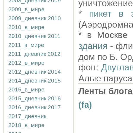
2008_дневник
2009
уничтожение
2009_в_мире
*
пикет в 
2009_дневник
2010
(Аэродромная
2010_в_мире
* в Москве
2010_дневник
2011
здания
- фли
2011_в_мире
2011_дневник
2012
дом по Б. Ор
2012_в_мире
фон:
Двугла
2012_дневник
2014
Алые паруса
2014_дневник
2015
2015_в_мире
Ленты блога
2015_дневник
2016
(fa)
2016_дневник
2017
2017_дневник
2018_в_мире