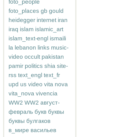
foto_people
foto_places
gb
gould
heidegger
internet
iran
iraq
islam
islamic_art
islam_text-engl
ismaili
la
lebanon
links
music-
video
occult
pakistan
pamir
politics
shia
site-
rss
text_engl
text_fr
upd
us
video
vita nova
vita_nova
vivencia
WW2
WW2
август-
февраль
букв
буквы
буквы
булгаков
в_мире
васильев