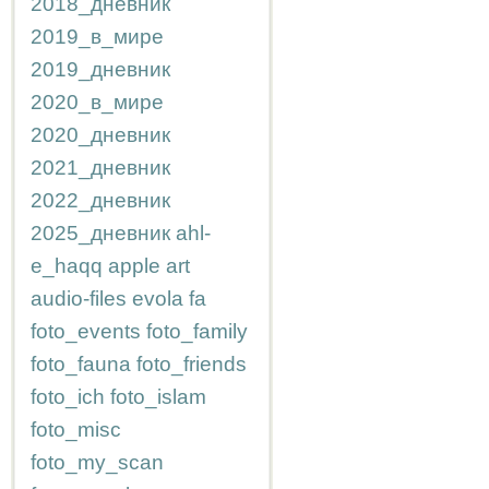
2018_дневник
2019_в_мире
2019_дневник
2020_в_мире
2020_дневник
2021_дневник
2022_дневник
2025_дневник
ahl-
e_haqq
apple
art
audio-files
evola
fa
foto_events
foto_family
foto_fauna
foto_friends
foto_ich
foto_islam
foto_misc
foto_my_scan