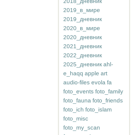
2018_дневник
2019_в_мире
2019_дневник
2020_в_мире
2020_дневник
2021_дневник
2022_дневник
2025_дневник
ahl-
e_haqq
apple
art
audio-files
evola
fa
foto_events
foto_family
foto_fauna
foto_friends
foto_ich
foto_islam
foto_misc
foto_my_scan