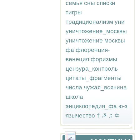
семья
сны
списки
тигры
традиционализм
уни
уничтожение_москвы
уничтожение москвы
фа
флоренция-
венеция
форизмы
цензура_контроль
цитаты_фрагменты
числа
чужая_всячина
школа
энциклопедия_фа
ю-з
язычество
†
☭
♫
✡