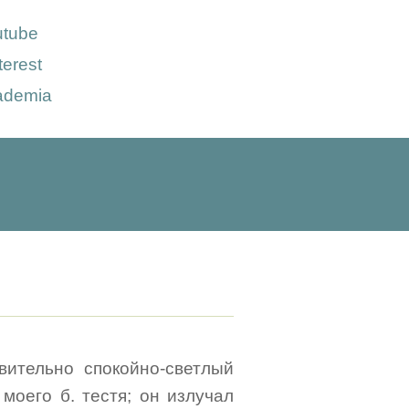
utube
terest
ademia
ительно спокойно-светлый
 моего б. тестя; он излучал