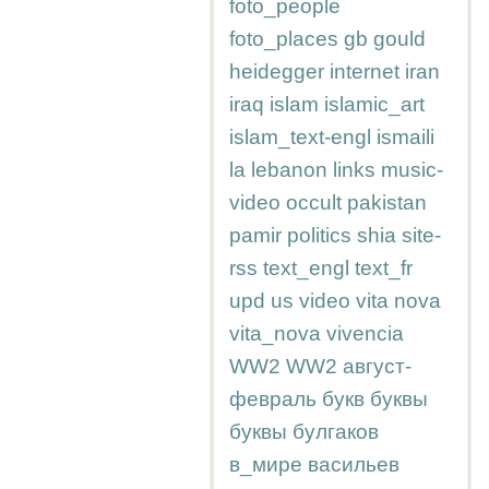
foto_people
foto_places
gb
gould
heidegger
internet
iran
iraq
islam
islamic_art
islam_text-engl
ismaili
la
lebanon
links
music-
video
occult
pakistan
pamir
politics
shia
site-
rss
text_engl
text_fr
upd
us
video
vita nova
vita_nova
vivencia
WW2
WW2
август-
февраль
букв
буквы
буквы
булгаков
в_мире
васильев