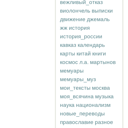
вежливый_отказ
виолончель
выписки
движение
джемаль
жж
история
история_россии
кавказ
календарь
карты
китай
книги
космос
л.а.
мартынов
мемуары
мемуары_муз
мои_тексты
москва
моя_всячина
музыка
наука
национализм
новые_переводы
православие
разное