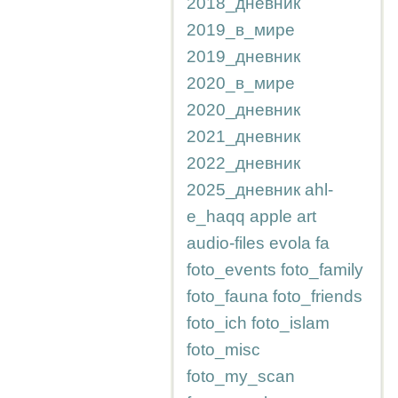
2018_дневник
2019_в_мире
2019_дневник
2020_в_мире
2020_дневник
2021_дневник
2022_дневник
2025_дневник
ahl-
e_haqq
apple
art
audio-files
evola
fa
foto_events
foto_family
foto_fauna
foto_friends
foto_ich
foto_islam
foto_misc
foto_my_scan