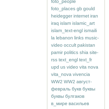
foto_people
foto_places
gb
gould
heidegger
internet
iran
iraq
islam
islamic_art
islam_text-engl
ismaili
la
lebanon
links
music-
video
occult
pakistan
pamir
politics
shia
site-
rss
text_engl
text_fr
upd
us
video
vita nova
vita_nova
vivencia
WW2
WW2
август-
февраль
букв
буквы
буквы
булгаков
в_мире
васильев