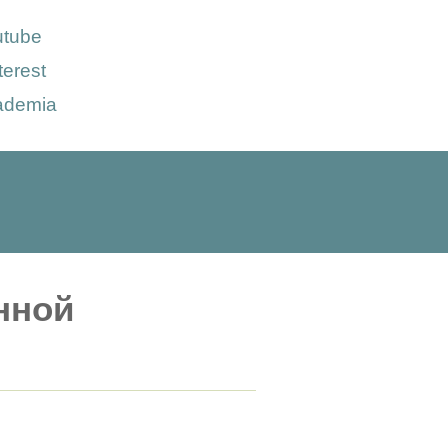
utube
terest
ademia
нной