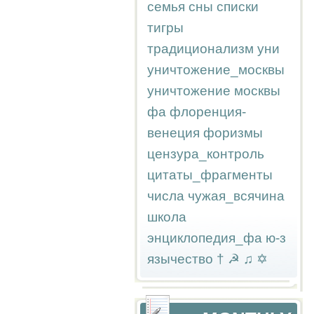
семья
сны
списки
тигры
традиционализм
уни
уничтожение_москвы
уничтожение москвы
фа
флоренция-
венеция
форизмы
цензура_контроль
цитаты_фрагменты
числа
чужая_всячина
школа
энциклопедия_фа
ю-з
язычество
†
☭
♫
✡