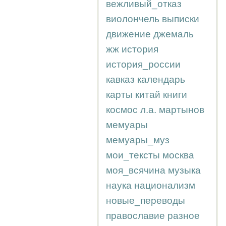
вежливый_отказ
виолончель
выписки
движение
джемаль
жж
история
история_россии
кавказ
календарь
карты
китай
книги
космос
л.а.
мартынов
мемуары
мемуары_муз
мои_тексты
москва
моя_всячина
музыка
наука
национализм
новые_переводы
православие
разное