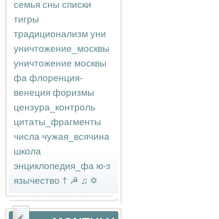
семья
сны
списки
тигры
традиционализм
уни
уничтожение_москвы
уничтожение москвы
фа
флоренция-
венеция
форизмы
цензура_контроль
цитаты_фрагменты
числа
чужая_всячина
школа
энциклопедия_фа
ю-з
язычество
†
☭
♫
✡