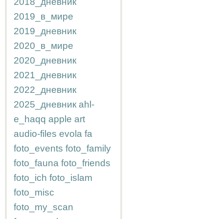
2018_дневник
2019_в_мире
2019_дневник
2020_в_мире
2020_дневник
2021_дневник
2022_дневник
2025_дневник
ahl-
e_haqq
apple
art
audio-files
evola
fa
foto_events
foto_family
foto_fauna
foto_friends
foto_ich
foto_islam
foto_misc
foto_my_scan