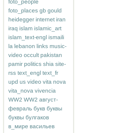
foto_people
foto_places
gb
gould
heidegger
internet
iran
iraq
islam
islamic_art
islam_text-engl
ismaili
la
lebanon
links
music-
video
occult
pakistan
pamir
politics
shia
site-
rss
text_engl
text_fr
upd
us
video
vita nova
vita_nova
vivencia
WW2
WW2
август-
февраль
букв
буквы
буквы
булгаков
в_мире
васильев