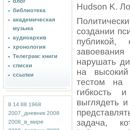
блог
Hudson K. Ло
библиотека
Политически
академическая
музыка
создании пс
аудиоархив
публикой,
хронология
завоевания
Телеграм: книги
нарушать ди
списки
на высокий
ссылки
тестом на 
гибкость 
выглядеть и 
8
14
88
1968
представлят
2007_дневник
2008
задача, к
2008_в_мире