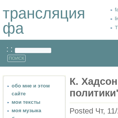
трансляция
f
l
фа
Т
: :
К. Хадсо
обо мне и этом
политики
сайте
мои тексты
Posted Чт, 11
моя музыка