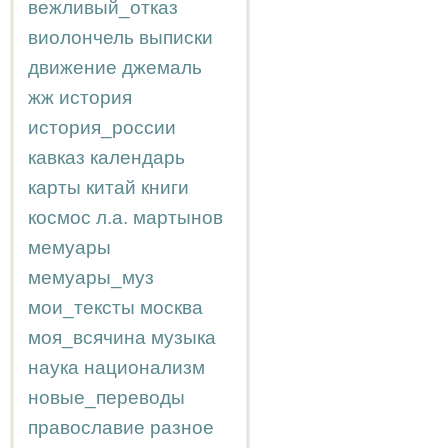
вежливый_отказ
виолончель
выписки
движение
джемаль
жж
история
история_россии
кавказ
календарь
карты
китай
книги
космос
л.а.
мартынов
мемуары
мемуары_муз
мои_тексты
москва
моя_всячина
музыка
наука
национализм
новые_переводы
православие
разное