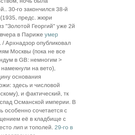
ьством, ночь была
.. 30-го закончился 38-й
(1935, предс. жюри
з "Золотой Георгий" уже 2й
завчера в Париже
умер
. / Архнадзор опубликовал
иям Москвы (пока не все
ндум в GB: немногим >
намекнули на вето),
щину основания
ожи: здесь и числовой
кому), и фактический, тк
спад Османской империи. В
ь особенно сочетается с
щением её в кладбище с
есто лип и тополей.
29-го в