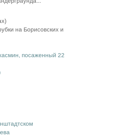
андерграунда...
ах)
убки на Борисовских и
 жасмин, посаженный 22
)
ронштадтском
еева