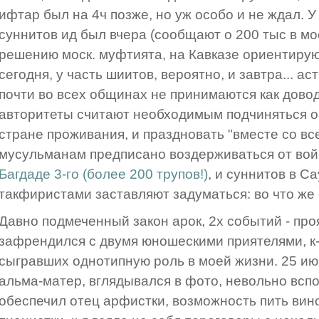
ифтар был на 4ч позже, но уж особо и не ждал. 
суннитов ид был вчера (сообщают о 200 тыс в мос
решению моск. муфтията, на Кавказе ориентиру
сегодня, у часть шиитов, вероятно, и завтра... 
почти во всех общинах не принимаются как довод
авторитеты считают необходимым подчиняться 
стране проживания, и праздновать "вместе со вс
мусульманам предписано воздерживаться от вой
Багдаде 3-го (более 200 трупов!)
, и суннитов в С
такфиристами заставляют задуматься: во что же
Давно подмеченный закон арок, 2х событий - про
зафрендился с двумя юношескими приятелями, к-х
сыгравших однотипную роль в моей жизни. 25 ию
альма-матер, вглядывался в фото, невольно вспо
обеспечил отец арфистки, возможность пить вино 