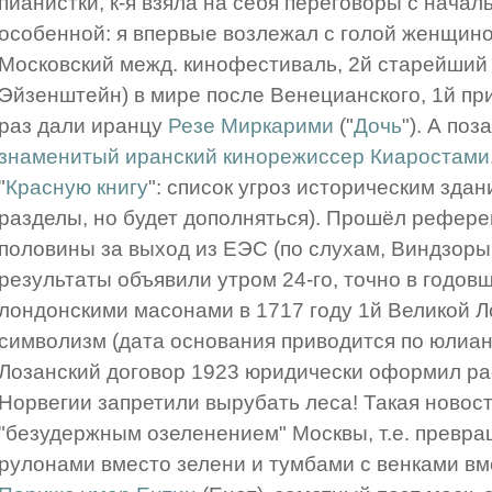
пианистки, к-я взяла на себя переговоры с начал
особенной: я впервые возлежал с голой женщиной
Московский межд. кинофестиваль, 2й старейший 
Эйзенштейн) в мире после Венецианского, 1й при
раз дали иранцу
Резе Миркарими
("
Дочь
"). А по
знаменитый иранский кинорежиссер Киаростами
"
Красную книгу
": список угроз историческим здан
разделы, но будет дополняться). Прошёл рефере
половины за выход из ЕЭС (по слухам, Виндзоры 
результаты объявили утром 24-го, точно в годов
лондонскими масонами в 1717 году 1й Великой Л
символизм (дата основания приводится по юлианс
Лозанский договор 1923 юридически оформил ра
Норвегии запретили вырубать леса! Такая новост
"безудержным озеленением" Москвы, т.е. превра
рулонами вместо зелени и тумбами с венками вм