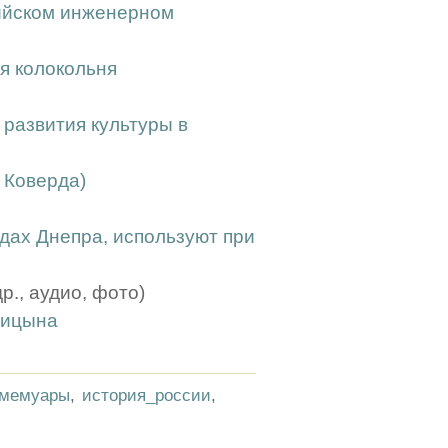
сийском инженерном
я колокольня
 развития культуры в
с Коверда)
дах Днепра, используют при
., аудио, фото)
ницына
мемуары
,
история_россии
,