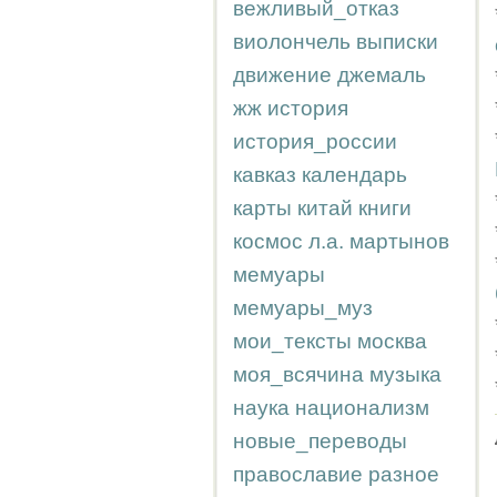
вежливый_отказ
виолончель
выписки
движение
джемаль
жж
история
история_россии
кавказ
календарь
карты
китай
книги
космос
л.а.
мартынов
мемуары
мемуары_муз
мои_тексты
москва
моя_всячина
музыка
наука
национализм
новые_переводы
православие
разное