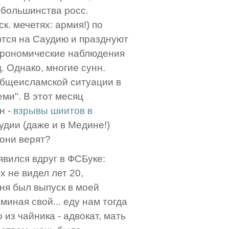
У большинства росс.
к. мечетях: армия!) по
ются на Саудию и празднуют
астрономические наблюдения
. Однако, многие сунн.
общеисламской ситуации в
еми". В этот месяц
н -
взрывы шиитов в
аудии (даже и в Медине!)
 они верят?
явился вдруг в ФСБуке:
 не видел лет 20,
ня был выпуск в моей
миная свой... еду нам тогда
из чайника - адвокат, мать