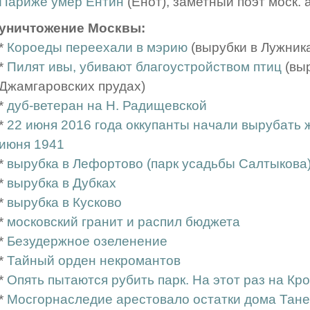
Париже умер Ентин
(Енот), заметный поэт моск. 
уничтожение Москвы:
*
Короеды переехали в мэрию
(вырубки в Лужник
*
Пилят ивы, убивают благоустройством птиц
(выр
Джамгаровских прудах)
*
дуб-ветеран на Н. Радищевской
*
22 июня 2016 года оккупанты начали вырубать
июня 1941
*
вырубка в Лефортово (парк усадьбы Салтыкова
*
вырубка в Дубках
*
вырубка в Кусково
*
московский гранит и распил бюджета
*
Безудержное озеленение
*
Тайный орден некромантов
*
Опять пытаются рубить парк. На этот раз на К
*
Мосгорнаследие арестовало остатки дома Тан