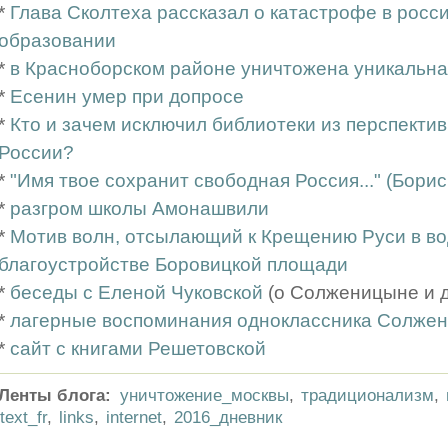
*
Глава Сколтеха рассказал о катастрофе в рос
образовании
*
в Красноборском районе уничтожена уникальна
*
Есенин умер при допросе
*
Кто и зачем исключил библиотеки из перспектив
России?
*
"Имя твое сохранит свободная Россия..." (Бори
*
разгром школы Амонашвили
*
Мотив волн, отсылающий к Крещению Руси в во
благоустройстве Боровицкой площади
*
беседы с Еленой Чуковской
(о Солженицыне и др
*
лагерные воспоминания одноклассника Солже
*
сайт с книгами Решетовской
Ленты блога:
уничтожение_москвы
,
традиционализм
,
text_fr
,
links
,
internet
,
2016_дневник