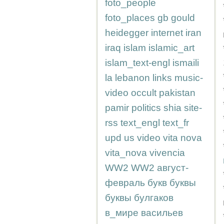
foto_people
foto_places
gb
gould
heidegger
internet
iran
iraq
islam
islamic_art
islam_text-engl
ismaili
la
lebanon
links
music-
video
occult
pakistan
pamir
politics
shia
site-
rss
text_engl
text_fr
upd
us
video
vita nova
vita_nova
vivencia
WW2
WW2
август-
февраль
букв
буквы
буквы
булгаков
в_мире
васильев