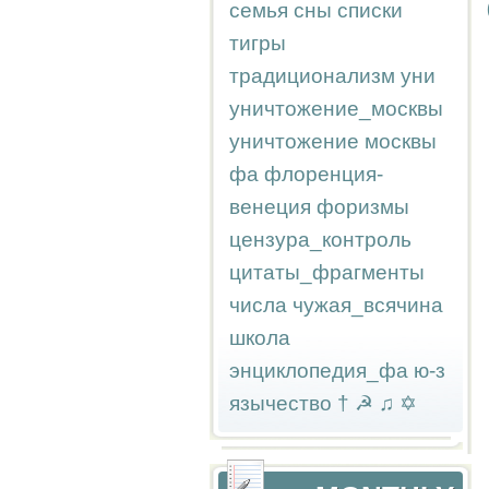
семья
сны
списки
тигры
традиционализм
уни
уничтожение_москвы
уничтожение москвы
фа
флоренция-
венеция
форизмы
цензура_контроль
цитаты_фрагменты
числа
чужая_всячина
школа
энциклопедия_фа
ю-з
язычество
†
☭
♫
✡