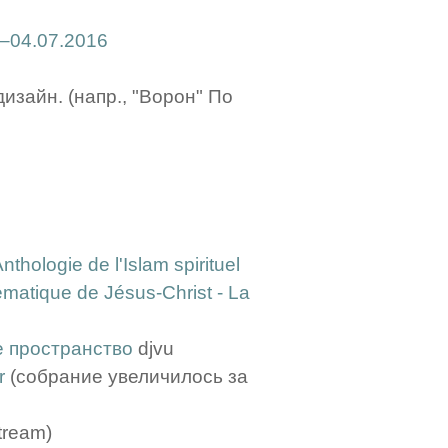
–04.07.2016
 дизайн. (напр., "Ворон" По
nthologie de l'Islam spirituel
matique de Jésus-Christ - La
е пространство
djvu
r
(собрание увеличилось за
tream)