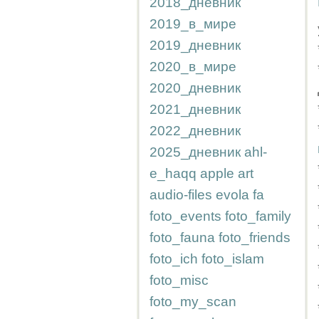
2018_дневник
2019_в_мире
2019_дневник
2020_в_мире
2020_дневник
2021_дневник
2022_дневник
2025_дневник
ahl-
e_haqq
apple
art
audio-files
evola
fa
foto_events
foto_family
foto_fauna
foto_friends
foto_ich
foto_islam
foto_misc
foto_my_scan