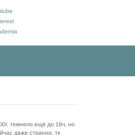
utube
terest
ademia
00г, темнело ещё до 18ч, но
ейчас даже странно, тк