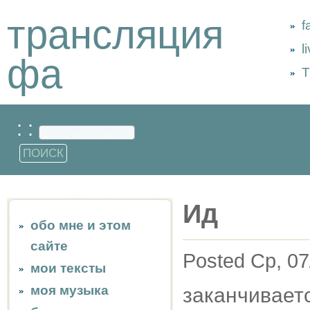
трансляция
f
l
фа
Т
: :
Ид
обо мне и этом
сайте
Posted Ср, 07
мои тексты
моя музыка
заканчиваетс