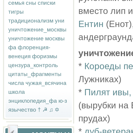
семья
сны
списки
вместо лип 
тигры
традиционализм
уни
Ентин
(Енот)
уничтожение_москвы
андерграунда
уничтожение москвы
фа
флоренция-
уничтожени
венеция
форизмы
*
Короеды пе
цензура_контроль
цитаты_фрагменты
Лужниках)
числа
чужая_всячина
*
Пилят ивы,
школа
энциклопедия_фа
ю-з
(вырубки на
язычество
†
☭
♫
✡
прудах)
*
дуб-ветера