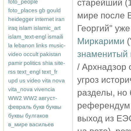
старейший (
foto_people
foto_places
gb
gould
мире после В
heidegger
internet
iran
Георгий" уже
iraq
islam
islamic_art
islam_text-engl
ismaili
Миркарими
(
la
lebanon
links
music-
знаменитый 
video
occult
pakistan
pamir
politics
shia
site-
/ Архнадзор 
rss
text_engl
text_fr
угроз истори
upd
us
video
vita nova
vita_nova
vivencia
разделы, но
WW2
WW2
август-
референдум 
февраль
букв
буквы
буквы
булгаков
выход из ЕЭ
в_мире
васильев