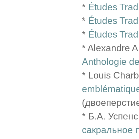
*
Études Tradi
*
Études Tradi
*
Études Tradi
* Alexandre A
Anthologie de 
* Louis Char
emblématique
(двоеперсти
* Б.А. Успен
сакральное 