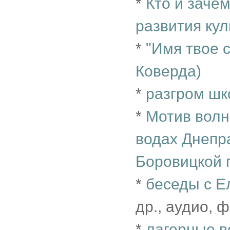
*
Кто и заче
развития кул
*
"Имя твое с
Коверда)
*
разгром ш
*
Мотив волн
водах Днепра
Боровицкой
*
беседы с Е
др., аудио, ф
*
лагерные в