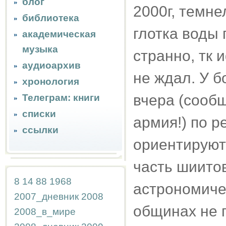
блог
2000г, темне
библиотека
глотка воды 
академическая
музыка
странно, тк 
аудиоархив
не ждал. У б
хронология
вчера (сообщ
Телеграм: книги
списки
армия!) по р
ссылки
ориентируют
часть шиитов
8
14
88
1968
астрономиче
2007_дневник
2008
общинах не 
2008_в_мире