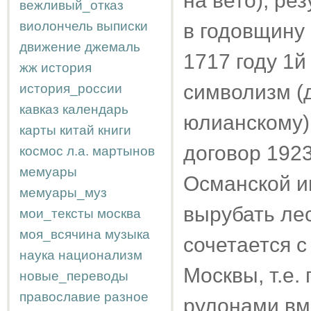
на вето), ре
вежливый_отказ
виолончель
выписки
в годовщину
движение
джемаль
1717 году 1й
жж
история
символизм (
история_россии
кавказ
календарь
юлианскому),
карты
китай
книги
договор 192
космос
л.а.
мартынов
мемуары
Османской и
мемуары_муз
вырубать лес
мои_тексты
москва
моя_всячина
музыка
сочетается 
наука
национализм
Москвы, т.е
новые_переводы
православие
разное
рулонами вм