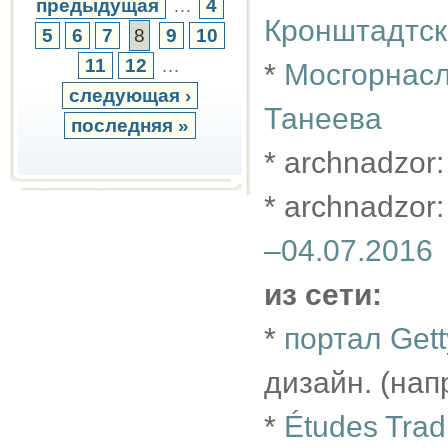
предыдущая
…
4
Кронштадтс
5
6
7
8
9
10
11
12
…
*
Мосгорнасл
следующая ›
Танеева
последняя »
* archnadzor
* archnadzor
–04.07.2016
из сети:
*
портал Gett
дизайн. (нап
*
Études Tradi