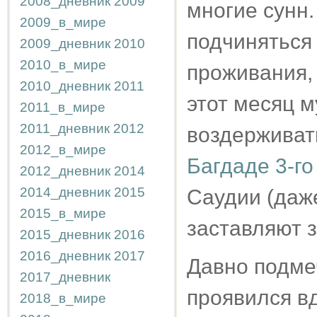
2008_дневник
2009
многие сунн
2009_в_мире
подчиняться
2009_дневник
2010
2010_в_мире
проживания, 
2010_дневник
2011
этот месяц 
2011_в_мире
2011_дневник
2012
воздерживать
2012_в_мире
Багдаде 3-го
2012_дневник
2014
2014_дневник
2015
Саудии (даж
2015_в_мире
заставляют з
2015_дневник
2016
2016_дневник
2017
Давно подмеч
2017_дневник
проявился в
2018_в_мире