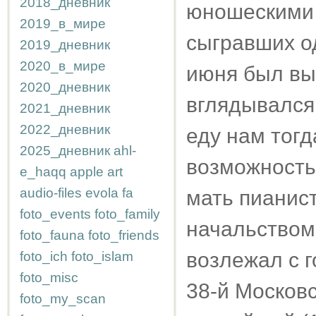
2018_дневник
юношескими п
2019_в_мире
сыгравших о
2019_дневник
2020_в_мире
июня был вы
2020_дневник
вглядывался 
2021_дневник
2022_дневник
еду нам тогд
2025_дневник
ahl-
возможность 
e_haqq
apple
art
audio-files
evola
fa
мать пианист
foto_events
foto_family
начальством
foto_fauna
foto_friends
возлежал с г
foto_ich
foto_islam
foto_misc
38-й Москов
foto_my_scan