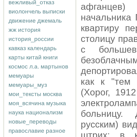
вежливый_отказ
афганцев)
виолончель
выписки
начальника 
движение
джемаль
квартиру п
жж
история
столицу пра
история_россии
с больше
кавказ
календарь
карты
китай
книги
безоблач
космос
л.а.
мартынов
депортирова
мемуары
как к "тем
мемуары_муз
(Хорог, 191
мои_тексты
москва
электроламп
моя_всячина
музыка
больницу.
наука
национализм
новые_переводы
русским) ви
православие
разное
штрих: в к