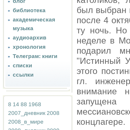
блог
был выбран 
библиотека
после 4 окт
академическая
музыка
ту ночь. Но
аудиоархив
неделе в Мо
хронология
подарил м
Телеграм: книги
"Истинный У
списки
этого пости
ссылки
гл. инжене
внимание 
запущен
8
14
88
1968
мессианов
2007_дневник
2008
концлагер
2008_в_мире