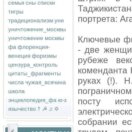
семья
сны
списки
Таджикистан
тигры
портрета: Аг
традиционализм
уни
уничтожение_москвы
Ключевые фи
уничтожение москвы
фа
флоренция-
- две женщи
венеция
форизмы
рубеже ве
цензура_контроль
коменданта 
цитаты_фрагменты
руках (!). 
числа
чужая_всячина
пограничном
школа
посту исп
энциклопедия_фа
ю-з
язычество
†
☭
♫
✡
электриче
собрании ес