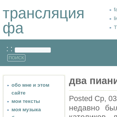
трансляция
f
l
фа
Т
: :
два пиан
обо мне и этом
сайте
Posted Ср, 03
мои тексты
недавно бы
моя музыка
католиков, 