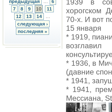
1939 в сов
предыдущая
…
6
7
8
9
10
11
хорогском 
12
13
14
…
70-х. И вот п
следующая ›
15 января
последняя »
* 1919, пиан
возглавил
консультируе
* 1936, в Ми
(давние спо
* 1941, зап
* 1941, пре
Мессиана, Sta