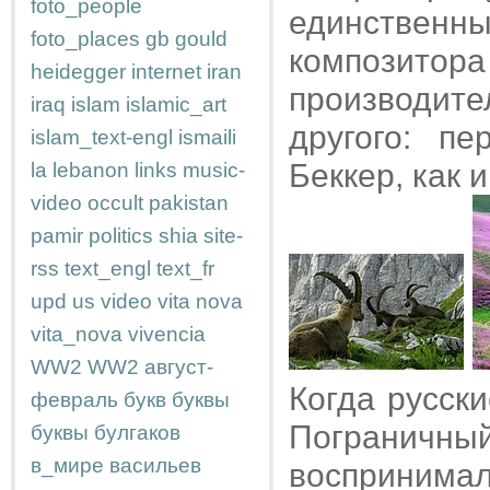
foto_people
единстве
foto_places
gb
gould
композито
heidegger
internet
iran
производите
iraq
islam
islamic_art
другого: п
islam_text-engl
ismaili
Беккер, как 
la
lebanon
links
music-
video
occult
pakistan
pamir
politics
shia
site-
rss
text_engl
text_fr
upd
us
video
vita nova
vita_nova
vivencia
WW2
WW2
август-
Когда русск
февраль
букв
буквы
Пограничн
буквы
булгаков
в_мире
васильев
воспринимал