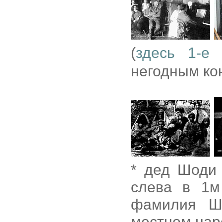
(
здесь 1-е
негодным ко
* дед Шоди
слева в 1м
фамилия Ш
местном нар