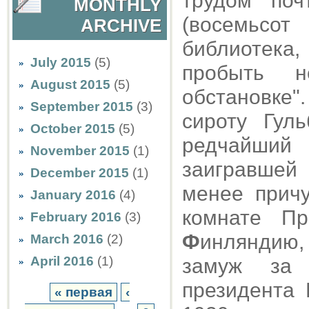
трудом по
MONTHLY
(восемьсо
ARCHIVE
библиотек
July 2015
(5)
пробыть н
August 2015
(5)
обстановке
September 2015
(3)
сироту Гул
October 2015
(5)
редчайший 
November 2015
(1)
заигравшей
December 2015
(1)
менее причу
January 2016
(4)
комнате Пр
February 2016
(3)
Ф
инляндию,
March 2016
(2)
April 2016
(1)
замуж за 
президента 
« первая
‹