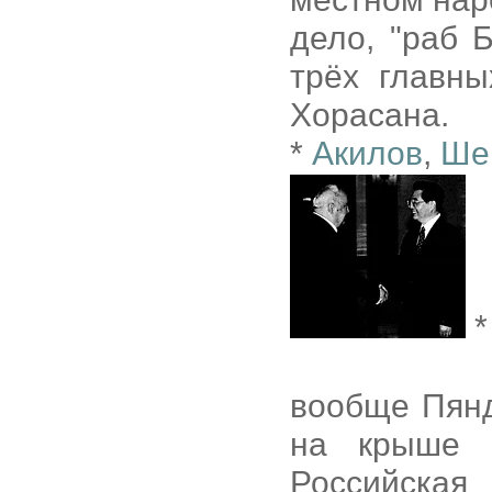
дело, "раб 
трёх главн
Хорасана.
*
Акилов
,
Ше
*
вообще Пянд
на крыше М
Российск