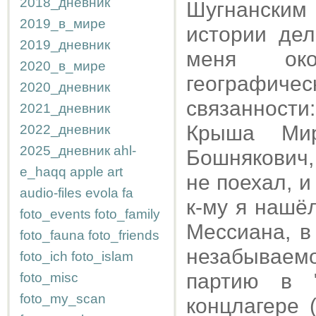
2018_дневник
Шугнанским
2019_в_мире
истории дел
2019_дневник
меня око
2020_в_мире
географиче
2020_дневник
связанности
2021_дневник
Крыша Ми
2022_дневник
2025_дневник
ahl-
Бошнякович,
e_haqq
apple
art
не поехал, 
audio-files
evola
fa
к-му я нашёл
foto_events
foto_family
Мессиана, в
foto_fauna
foto_friends
незабываем
foto_ich
foto_islam
партию в 
foto_misc
foto_my_scan
концлагере 