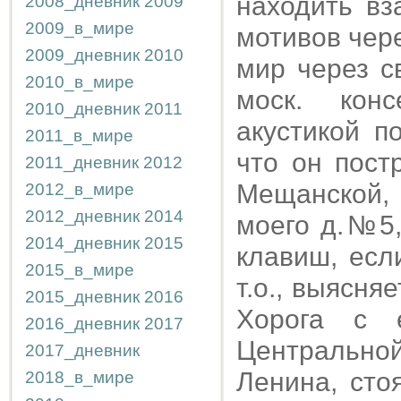
находить вз
2008_дневник
2009
2009_в_мире
мотивов чере
2009_дневник
2010
мир через с
2010_в_мире
моск. кон
2010_дневник
2011
акустикой п
2011_в_мире
что он пос
2011_дневник
2012
Мещанской, 
2012_в_мире
2012_дневник
2014
моего д.№5,
2014_дневник
2015
клавиш, есл
2015_в_мире
т.о., выясня
2015_дневник
2016
Хорога с е
2016_дневник
2017
Центральной
2017_дневник
Ленина, сто
2018_в_мире