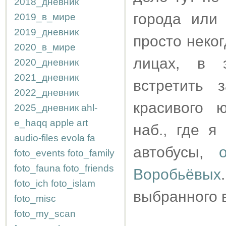
2018_дневник
города или 
2019_в_мире
2019_дневник
просто неког
2020_в_мире
лицах, в 
2020_дневник
2021_дневник
встретить 
2022_дневник
красивого 
2025_дневник
ahl-
e_haqq
apple
art
наб., где я
audio-files
evola
fa
автобусы,
foto_events
foto_family
foto_fauna
foto_friends
Воробьёвых
foto_ich
foto_islam
выбранного 
foto_misc
foto_my_scan