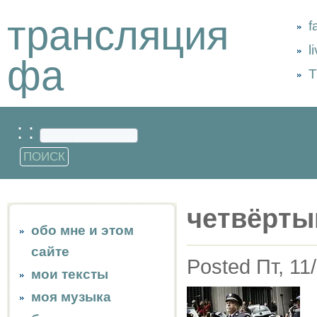
трансляция
f
l
фа
Т
: :
четвёрты
обо мне и этом
сайте
Posted Пт, 11
мои тексты
моя музыка