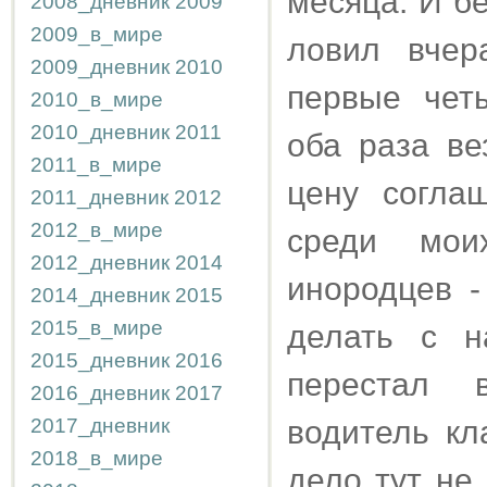
месяца. И б
2008_дневник
2009
2009_в_мире
ловил вчер
2009_дневник
2010
первые чет
2010_в_мире
2010_дневник
2011
оба раза ве
2011_в_мире
цену согла
2011_дневник
2012
2012_в_мире
среди мои
2012_дневник
2014
инородцев -
2014_дневник
2015
2015_в_мире
делать с н
2015_дневник
2016
перестал 
2016_дневник
2017
2017_дневник
водитель кл
2018_в_мире
дело тут не