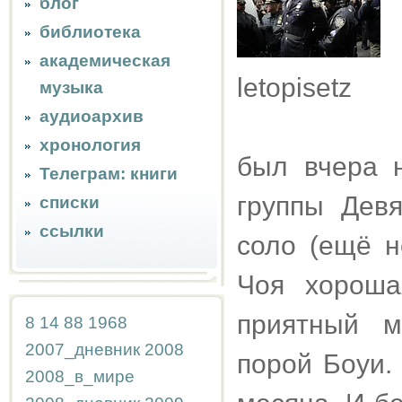
блог
библиотека
Н
академическая
letopisetz
музыка
аудиоархив
хронология
был вчера 
Телеграм: книги
группы Девя
списки
ссылки
соло (ещё н
Чоя хороша
приятный м
8
14
88
1968
2007_дневник
2008
порой Боуи.
2008_в_мире