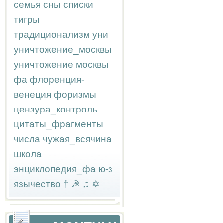
семья
сны
списки
тигры
традиционализм
уни
уничтожение_москвы
уничтожение москвы
фа
флоренция-
венеция
форизмы
цензура_контроль
цитаты_фрагменты
числа
чужая_всячина
школа
энциклопедия_фа
ю-з
язычество
†
☭
♫
✡