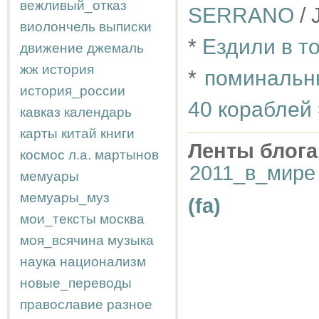
вежливый_отказ
SERRANO
/ 
виолончель
выписки
*
Ездили в т
движение
джемаль
жж
история
*
поминальны
история_россии
40 кораблей 
кавказ
календарь
карты
китай
книги
Ленты блога
космос
л.а.
мартынов
2011_в_мире
мемуары
мемуары_муз
(fa)
мои_тексты
москва
моя_всячина
музыка
наука
национализм
новые_переводы
православие
разное