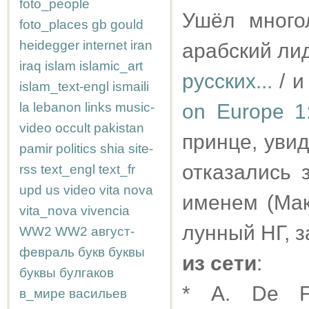
foto_people
Ушёл много
foto_places
gb
gould
heidegger
internet
iran
арабский ли
iraq
islam
islamic_art
русских...
/ и
islam_text-engl
ismaili
la
lebanon
links
music-
on Europe 1
video
occult
pakistan
принце, увид
pamir
politics
shia
site-
отказались 
rss
text_engl
text_fr
upd
us
video
vita nova
именем (Мак
vita_nova
vivencia
лунный НГ, з
WW2
WW2
август-
февраль
букв
буквы
из сети
:
буквы
булгаков
* A. De F
в_мире
васильев