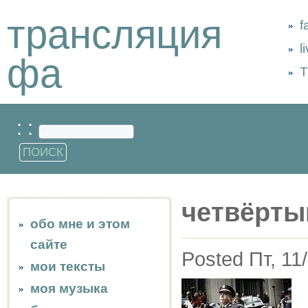
трансляция
f
l
фа
Т
: :
четвёрты
обо мне и этом
сайте
Posted Пт, 11
мои тексты
моя музыка