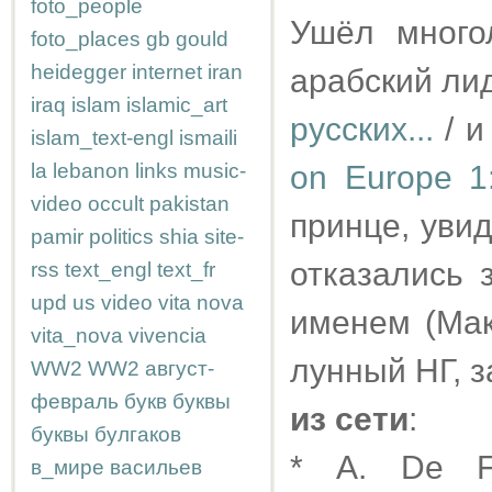
foto_people
Ушёл много
foto_places
gb
gould
heidegger
internet
iran
арабский ли
iraq
islam
islamic_art
русских...
/ и
islam_text-engl
ismaili
la
lebanon
links
music-
on Europe 1
video
occult
pakistan
принце, увид
pamir
politics
shia
site-
отказались 
rss
text_engl
text_fr
upd
us
video
vita nova
именем (Мак
vita_nova
vivencia
лунный НГ, з
WW2
WW2
август-
февраль
букв
буквы
из сети
:
буквы
булгаков
* A. De F
в_мире
васильев