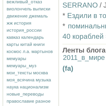
вежливый_отказ
SERRANO
/ 
виолончель
выписки
*
Ездили в т
движение
джемаль
жж
история
*
поминальны
история_россии
40 кораблей 
кавказ
календарь
карты
китай
книги
Ленты блога
космос
л.а.
мартынов
2011_в_мире
мемуары
мемуары_муз
(fa)
мои_тексты
москва
моя_всячина
музыка
наука
национализм
новые_переводы
православие
разное