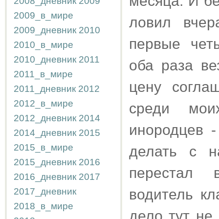
месяца. И б
2008_дневник
2009
2009_в_мире
ловил вчер
2009_дневник
2010
первые чет
2010_в_мире
2010_дневник
2011
оба раза ве
2011_в_мире
цену согла
2011_дневник
2012
2012_в_мире
среди мои
2012_дневник
2014
инородцев -
2014_дневник
2015
2015_в_мире
делать с н
2015_дневник
2016
перестал 
2016_дневник
2017
2017_дневник
водитель кл
2018_в_мире
дело тут не