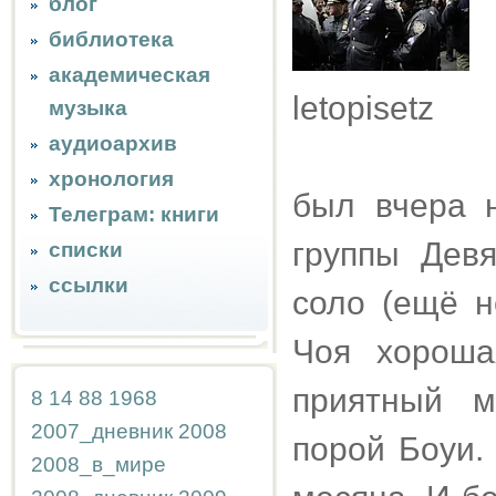
блог
библиотека
Н
академическая
letopisetz
музыка
аудиоархив
хронология
был вчера 
Телеграм: книги
группы Девя
списки
ссылки
соло (ещё н
Чоя хороша
приятный м
8
14
88
1968
2007_дневник
2008
порой Боуи.
2008_в_мире