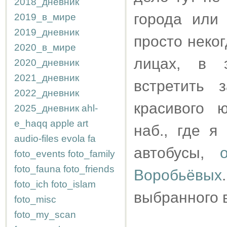
2018_дневник
города или 
2019_в_мире
2019_дневник
просто неког
2020_в_мире
лицах, в 
2020_дневник
2021_дневник
встретить 
2022_дневник
красивого 
2025_дневник
ahl-
e_haqq
apple
art
наб., где я
audio-files
evola
fa
автобусы,
foto_events
foto_family
foto_fauna
foto_friends
Воробьёвых
foto_ich
foto_islam
выбранного 
foto_misc
foto_my_scan