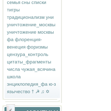
семья
сны
списки
тигры
традиционализм
уни
уничтожение_москвы
уничтожение москвы
фа
флоренция-
венеция
форизмы
цензура_контроль
цитаты_фрагменты
числа
чужая_всячина
школа
энциклопедия_фа
ю-з
язычество
†
☭
♫
✡