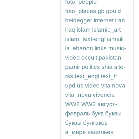
foto_people
foto_places
gb
gould
heidegger
internet
iran
iraq
islam
islamic_art
islam_text-engl
ismaili
la
lebanon
links
music-
video
occult
pakistan
pamir
politics
shia
site-
rss
text_engl
text_fr
upd
us
video
vita nova
vita_nova
vivencia
WW2
WW2
август-
февраль
букв
буквы
буквы
булгаков
в_мире
васильев