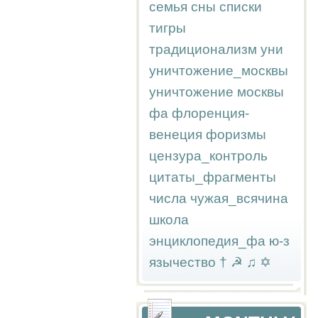
семья
сны
списки
тигры
традиционализм
уни
уничтожение_москвы
уничтожение москвы
фа
флоренция-
венеция
форизмы
цензура_контроль
цитаты_фрагменты
числа
чужая_всячина
школа
энциклопедия_фа
ю-з
язычество
†
☭
♫
✡