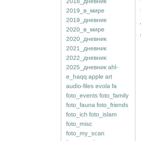
2018_дневник
2019_в_мире
2019_дневник
2020_в_мире
2020_дневник
2021_дневник
2022_дневник
2025_дневник
ahl-
e_haqq
apple
art
audio-files
evola
fa
foto_events
foto_family
foto_fauna
foto_friends
foto_ich
foto_islam
foto_misc
foto_my_scan