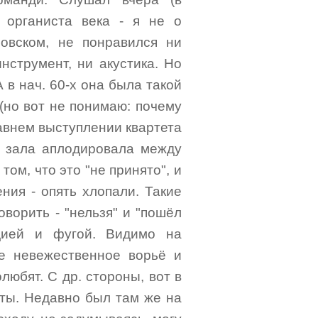
о органиста века - я не о
овском, не понравился ни
нструмент, ни акустика. Но
 в нач. 60-х она была такой
(но вот не понимаю: почему
давнем выступлении квартета
ь зала аплодировала между
ом, что это "не принято", и
ения - опять хлопали. Такие
оворить - "нельзя" и "пошёл
дией и фугой. Видимо на
е невежественное ворьё и
любят. С др. стороны, вот в
нты. Недавно был там же на