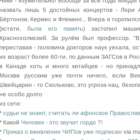
Чике - изумительно! Вообще за все годы ММДМ с
назвать лишь 5 достойных концертов - Лори 
Бёртоном, Кермес и Флеминг... Вчера я торопилс
(кстати,
была его память
) застопил маши
Краснохолмский. За рулём был профессор. "В
переставая - половина докторов наук уехала, о
их возраст более 60-ти, по данным ЗАГСов в Ро
в Канаде хоть и много китайцев - но принадл
Москве русским уже почти ничего, если Век
Швейцарии - то Скольково, это угроза нац. безопас
не особо долго
из сети:
*
судьи не знают, считать ли афонское Правосла
* Какой
Человек - это звучит гордо ?!
*
Приказ о вживлении ЧИПов уже подписан
via m