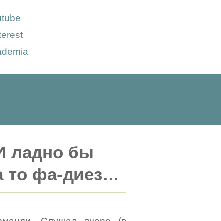
utube
terest
ademia
 И ладно бы
а то фа-диез…
рманди. Слушал вчера (в