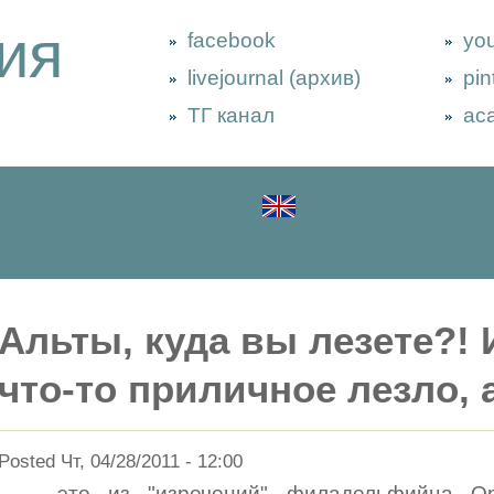
ия
facebook
yo
livejournal (архив)
pin
ТГ канал
ac
Альты, куда вы лезете?!
что-то приличное лезло, 
Posted Чт, 04/28/2011 - 12:00
... - это из "изречений" филадельфийца О