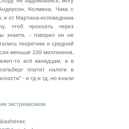
ходу, не задумываясь, могу
Андерсон, Колмана, Чика с
я, и от Мартина-исповедника
ну, чтоб проехать через
ы знаете, - говорил он не
стались теоретики и средний
ссии меньше 100 миллионов,
ежит-то всё канадцам, а в
сельберг платит налоги в
ности" - и тд и тд, но ехали
вие экстремизмом
akashenec