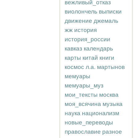
вежливый_отказ
виолончель
выписки
движение
джемаль
жж
история
история_россии
кавказ
календарь
карты
китай
книги
космос
л.а.
мартынов
мемуары
мемуары_муз
мои_тексты
москва
моя_всячина
музыка
наука
национализм
новые_переводы
православие
разное