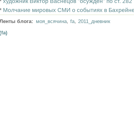
*
художник Виктор Васнецов "осуждён" по ст. 28
*
Молчание мировых СМИ о событиях в Бахрейн
Ленты блога:
моя_всячина
,
fa
,
2011_дневник
(fa)