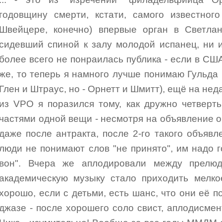
годовщину смерти, кстати, самого известног
Швейцере, конечно) впервые орган в Светлан
сидевший спиной к залу молодой испанец, ни и
более всего не понраилась публика - если в США
же, то теперь я намного лучше понимаю Гульда 
Глен и Штраус, но - Орнетт и Шмитт), ещё на не
из VPO я поразился тому, как дружно четверт
частями одной вещи - несмотря на объявление о т
даже после антракта, после 2-го такого объявл
люди не понимают слов "не принято", им надо г
вон". Вчера же аплодировали между прелю
академическую музыку стало приходить мелко
хорошо, если с детьми, есть шанс, что они её по
джазе - после хорошего соло свист, аплодисме