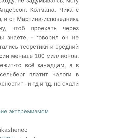
ходу, не задумываясь, могу
Андерсон, Колмана, Чика с
я, и от Мартина-исповедника
ну, чтоб проехать через
ы знаете, - говорил он не
стались теоретики и средний
ссии меньше 100 миллионов,
ежит-то всё канадцам, а в
сельберг платит налоги в
ности" - и тд и тд, но ехали
вие экстремизмом
akashenec