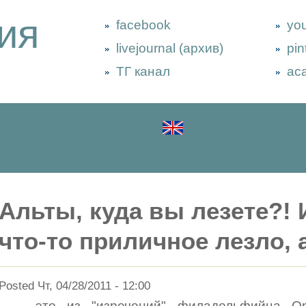
ия
facebook
yo
livejournal (архив)
pin
ТГ канал
ac
Альты, куда вы лезете?!
что-то приличное лезло, 
Posted Чт, 04/28/2011 - 12:00
... - это из "изречений" филадельфийца О