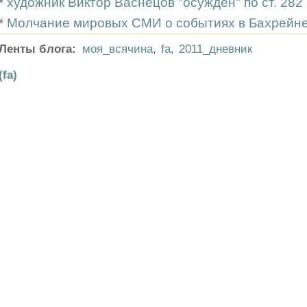
*
художник Виктор Васнецов "осуждён" по ст. 28
*
Молчание мировых СМИ о событиях в Бахрейн
Ленты блога:
моя_всячина
,
fa
,
2011_дневник
(fa)