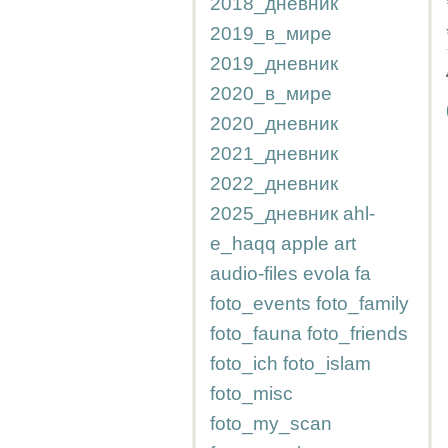
2018_дневник
2019_в_мире
2019_дневник
2020_в_мире
2020_дневник
2021_дневник
2022_дневник
2025_дневник
ahl-
e_haqq
apple
art
audio-files
evola
fa
foto_events
foto_family
foto_fauna
foto_friends
foto_ich
foto_islam
foto_misc
foto_my_scan