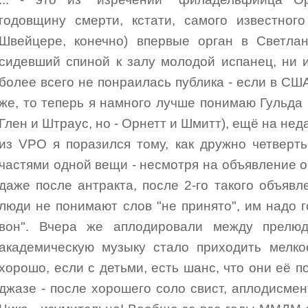
годовщину смерти, кстати, самого известног
Швейцере, конечно) впервые орган в Светлан
сидевший спиной к залу молодой испанец, ни и
более всего не понраилась публика - если в США
же, то теперь я намного лучше понимаю Гульда 
Глен и Штраус, но - Орнетт и Шмитт), ещё на не
из VPO я поразился тому, как дружно четверт
частями одной вещи - несмотря на объявление о т
даже после антракта, после 2-го такого объявл
люди не понимают слов "не принято", им надо г
вон". Вчера же аплодировали между прелю
академическую музыку стало приходить мелко
хорошо, если с детьми, есть шанс, что они её по
джазе - после хорошего соло свист, аплодисме