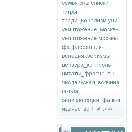
семья
сны
списки
тигры
традиционализм
уни
уничтожение_москвы
уничтожение москвы
фа
флоренция-
венеция
форизмы
цензура_контроль
цитаты_фрагменты
числа
чужая_всячина
школа
энциклопедия_фа
ю-з
язычество
†
☭
♫
✡