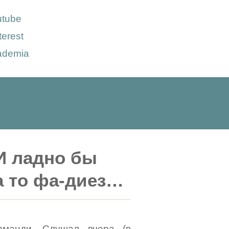
utube
terest
ademia
 И ладно бы
а то фа-диез…
рманди. Слушал вчера (в