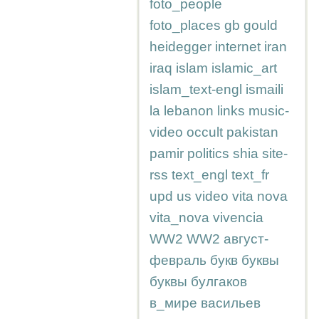
foto_people
foto_places
gb
gould
heidegger
internet
iran
iraq
islam
islamic_art
islam_text-engl
ismaili
la
lebanon
links
music-
video
occult
pakistan
pamir
politics
shia
site-
rss
text_engl
text_fr
upd
us
video
vita nova
vita_nova
vivencia
WW2
WW2
август-
февраль
букв
буквы
буквы
булгаков
в_мире
васильев