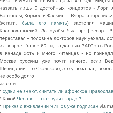
Чике - изумительно! Вообще за все годы ММДМ с
назвать лишь 5 достойных концертов - Лори 
Бёртоном, Кермес и Флеминг... Вчера я торопилс
(кстати,
была его память
) застопил маши
Краснохолмский. За рулём был профессор. "В
переставая - половина докторов наук уехала, о
их возраст более 60-ти, по данным ЗАГСов в Ро
в Канаде хоть и много китайцев - но принадл
Москве русским уже почти ничего, если Век
Швейцарии - то Скольково, это угроза нац. безопас
не особо долго
из сети:
*
судьи не знают, считать ли афонское Правосла
* Какой
Человек - это звучит гордо ?!
*
Приказ о вживлении ЧИПов уже подписан
via m