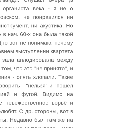
о органиста века - я не о
овском, не понравился ни
нструмент, ни акустика. Но
 в нач. 60-х она была такой
(но вот не понимаю: почему
давнем выступлении квартета
ь зала аплодировала между
ом, что это "не принято", и
ения - опять хлопали. Такие
оворить - "нельзя" и "пошёл
дией и фугой. Видимо на
е невежественное ворьё и
любят. С др. стороны, вот в
нты. Недавно был там же на