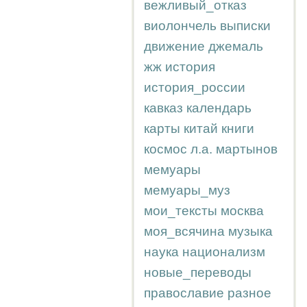
вежливый_отказ
виолончель
выписки
движение
джемаль
жж
история
история_россии
кавказ
календарь
карты
китай
книги
космос
л.а.
мартынов
мемуары
мемуары_муз
мои_тексты
москва
моя_всячина
музыка
наука
национализм
новые_переводы
православие
разное